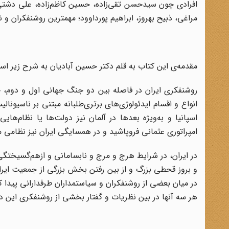
افرادی چون سیدحسن تقی‌زاده، حسین کاظم‌زاده، علی دشتی، ع
مراغی، ذبیح بهروز، ابراهیم پورداوود؛ مهمترین روشنفکران و نظ
مقدمه‌ی این کتاب به قلم دکتر حسین آبادیان به شرح زیر اس
روشنفکری ایران در فاصله بین دو جنگ جهانی اول و دوم، جز
انواع و اقسام ایدئولوژی‌های برتری‌طلبانه مبتنی بر ناسیونا
اسپانیا و به‌ویژه بعدها در آلمان نیز دولت‌ها یا نظام‌ه
امپراتوری عثمانی فروپاشید و در همسایگی ایران نیز نظامی 
در ایران، در شرایط هرج و مرج و نابسامانی و ازهم‌گسیختگی
و بروز قحطی بزرگ و از بین رفتن بخش بزرگی از جمعیت ایران،
در میان بعضی از روشنفکران و سیاستمداران طرفدارانی پیدا کر
هر سه آنها در بین نظریات و گفتار بخشی از روشنفکری این د