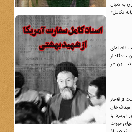
ن به دنبال
یانه تکامل»
 فاصله‌ای
 دیدگاه از
ند. این هر
ت از قاجار
بدالله‌خان
 ابرمرد یا
حیای میراث
 اثر «حملۀ