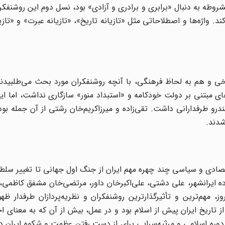
ه به دنبال «برابری و برادری و آزادی» بود، نسل دوم این روشنفکرا
کند. واژه‌ها و اصطلاحاتی مثل «تازیانه تاریخ»، «تازیانه عبرت» و «تاز
ی و هم به لحاظ فرهنگی، با آنچه روشنفکران مورد بحث می‌طلبیدند،
ای مبتنی بر دولت خودکامه و «استبداد منور» سازگاری نداشت، اما این
و طرفدارانی داشت. تقی‌زاده و میرزاکریم‌خان رشتی از آن جمله بود
شدند.
صادی و سیاسی چند چهره مهم ایران از جنگ اول جهانی تا تغییر سلطن
ده ایرانشهر، علی دشتی، علی‌اکبرخان داور، مرتضی‌خان مشفق کاظمی، ع
ز، مهم‌ترین و تأثیرگذارترین روشنفکران و نظریه‌پردازان طرفدار ظهور
از تاریخ ایران پیش از اسلام بود و در عمل، بیش از آن که به معنای ا
 دوره اسلامی و مرثیه‌سرایی برای از دست رفتن عظمت و شکوه ایران در