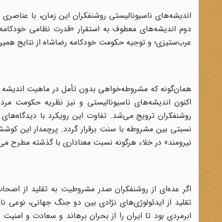
اندیشه‌های ناسیونالیستی روشنفکران این زمان، با عناصری ک
دوم اندیشه‌های معطوف به استقرار «قدرت نظامی خودکامه».
عرب‌ستیزی؛ و توجیه حکومت خودکامه رضاشاه از نتایج همین ر
همان‌گونه که مشروطه‌خواهی بدون تأمل در ماهیت اندیشه مش
اکنون اندیشه‌های ناسیونالیستی و نیز نظریه حکومت مرد 
روشنفکران ترویج می‌شد. تفاوت این رویکرد با دیدگاه‌ها
نسبتی بین مشروطه با سنت برقرار گردد. پرچمدار این کوشش ر
نیرومند» در خلاء هرگونه نسبت معناداری با گذشته مطرح می
اگر عده‌ای از روشنفکران صدر مشروطیت به تقلید از اصحاب د
تقلید از ایدئولوژی‌های نژادی بین دو جنگ جهانی، نوعی ناس
ابرمردی بود تا ایران را از بحران برهاند و سعادت و امنیت