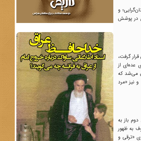
ن‌گرایی؛ و
ی در پوشش
قرار گرفت،
عده‌ای از
 می‌شد که
و نیز «مرد
دوم باز به
وف به ظهور
وی «ترقی و