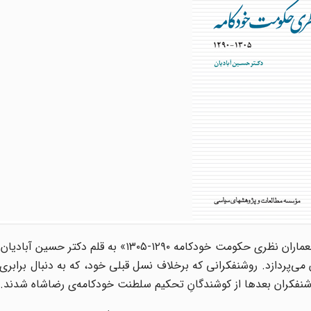
جلد چهارم از مجموعه تاریخ سیاسی ایران معاصر با عنوان «معماران نظری حکومت خودکامه ١٢٩٠-١٣٠۵
می‌پردازد. روشنفکرانی که برخلاف نسل قبلی خود، که به دنبال برابری 
ن روشنفکران بعدها از کوشندگانِ تحکیم سلطنت خودکامه‌ی رضاشاه شدند.