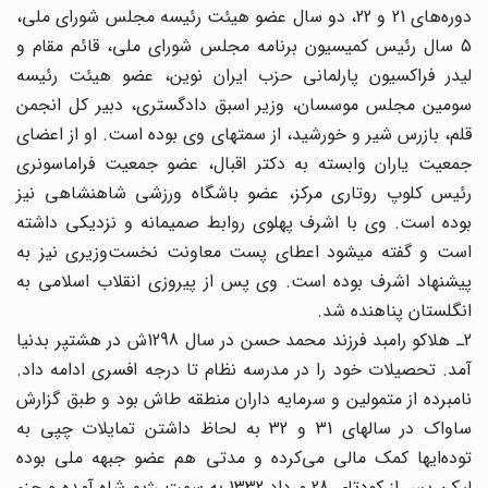
دوره‌هاى 21 و 22، دو سال عضو هیئت رئیسه مجلس شوراى ملى،
5 سال رئیس کمیسیون برنامه مجلس شوراى ملى، قائم مقام و
لیدر فراکسیون پارلمانى حزب ایران نوین، عضو هیئت رئیسه
سومین مجلس موسسان، وزیر اسبق دادگسترى، دبیر کل انجمن
قلم، بازرس شیر و خورشید، از سمتهاى وى بوده است. او از اعضاى
جمعیت یاران وابسته به دکتر اقبال، عضو جمعیت فراماسونرى
رئیس کلوپ روتارى مرکز، عضو باشگاه ورزشى شاهنشاهى نیز
بوده است. وى با اشرف پهلوى روابط صمیمانه و نزدیکى داشته
است و گفته میشود اعطاى پست معاونت نخست‌وزیرى نیز به
پیشنهاد اشرف بوده است. وى پس از پیروزى انقلاب اسلامى به
انگلستان پناهنده شد.
2ـ هلاکو رامبد فرزند محمد حسن در سال 1298ش در هشتپر بدنیا
آمد. تحصیلات خود را در مدرسه نظام تا درجه افسرى ادامه داد.
نامبرده از متمولین و سرمایه داران منطقه طاش بود و طبق گزارش
ساواک در سالهاى 31 و 32 به لحاظ داشتن تمایلات چپى به
توده‌ایها کمک مالى مى‌کرده و مدتى هم عضو جبهه ملى بوده
لیکن پس از کودتاى 28 مرداد 1332 به سمت رژیم شاه آمده و جزء