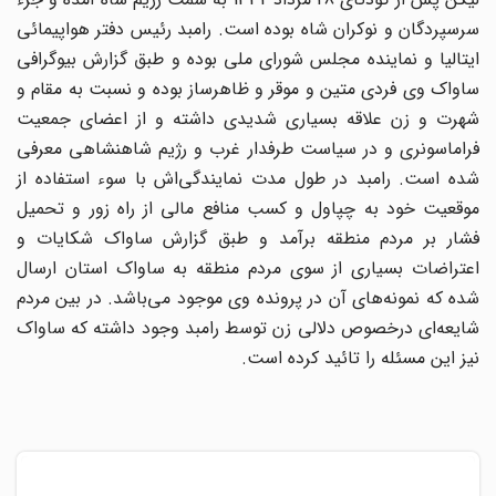
سرسپردگان و نوکران شاه بوده است. رامبد رئیس دفتر هواپیمائى
ایتالیا و نماینده مجلس شوراى ملى بوده و طبق گزارش بیوگرافى
ساواک وى فردى متین و موقر و ظاهرساز بوده و نسبت به مقام و
شهرت و زن علاقه بسیارى شدیدى داشته و از اعضاى جمعیت
فراماسونرى و در سیاست طرفدار غرب و رژیم شاهنشاهى معرفى
شده است. رامبد در طول مدت نمایندگى‌اش با سوء استفاده از
موقعیت خود به چپاول و کسب منافع مالى از راه زور و تحمیل
فشار بر مردم منطقه برآمد و طبق گزارش ساواک شکایات و
اعتراضات بسیارى از سوى مردم منطقه به ساواک استان ارسال
شده که نمونه‌هاى آن در پرونده وى موجود مى‌باشد. در بین مردم
شایعه‌اى درخصوص دلالى زن توسط رامبد وجود داشته که ساواک
نیز این مسئله را تائید کرده است.