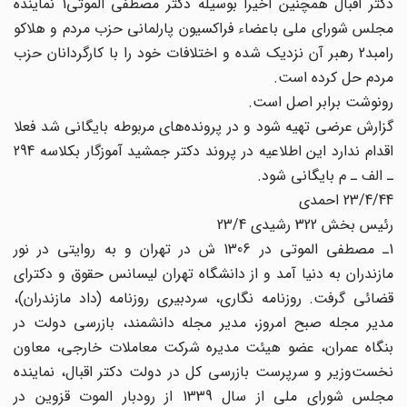
دکتر اقبال همچنین اخیرا بوسیله دکتر مصطفى الموتى1 نماینده
مجلس شوراى ملى باعضاء فراکسیون پارلمانى حزب مردم و هلاکو
رامبد2 رهبر آن نزدیک شده و اختلافات خود را با کارگردانان حزب
مردم حل کرده است.
رونوشت برابر اصل است.
گزارش عرضى تهیه شود و در پرونده‌هاى مربوطه بایگانى شد فعلا
اقدام ندارد این اطلاعیه در پروند دکتر جمشید آموزگار بکلاسه 294
ـ الف ـ م بایگانى شود.
23/4/44 احمدى
رئیس بخش 322 رشیدى 23/4
1ـ مصطفى الموتى در 1306 ش در تهران و به روایتى در نور
مازندران به دنیا آمد و از دانشگاه تهران لیسانس حقوق و دکتراى
قضائى گرفت. روزنامه نگارى، سردبیرى روزنامه (داد مازندران)،
مدیر مجله صبح امروز، مدیر مجله دانشمند، بازرسى دولت در
بنگاه عمران، عضو هیئت مدیره شرکت معاملات خارجى، معاون
نخست‌وزیر و سرپرست بازرسى کل در دولت دکتر اقبال، نماینده
مجلس شوراى ملى از سال 1339 از رودبار الموت قزوین در