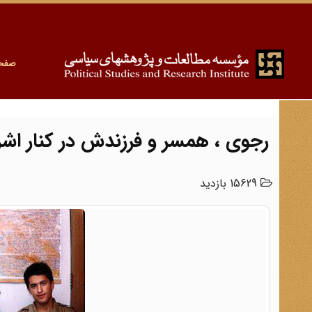
صفح
رجوی ، همسر و فرزندش در کنار اش
15629 بازدید