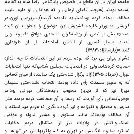
جامعه‏ ایران در آن مقطع در خصوص پادشاهی رضا شاه به تفاهم
رسیده بودند (هرچند فضای ارعابی را که هوادارن او علیه اقلیت
مخالف ایجاد کرده‏ بودند،نباید نادیده گرفت).سرپرسی لورن،در
گزارشی به وزیر خارجه‏ کشورش این موضوع را این‏طور بیان کرده
است:«بیش از نیمی از روشنفکران تا حدی موافق تغییرند ولی
تعداد بسیار کمتری از ایشان آماده‏اند از او طرفداری
کنند.»(پارسانژاد،1383)
دشوار بتوان پی برد که توده مردم در این انتخابات تا چه اندازه‏
حمایت کرده‏اند،ولی در انتخابات مجلس ششم،که تنها انتخابات
تهران‏ (خرداد 1305)آزاد برگزار شد،حتی یک نماینده از میان کسانی
که به‏ تغییر سلطنت رأی داده بودند انتخاب نشد،حتی سلیمان
میرزا نیز که از دیرباز محبوب رأی‏دهندگان تهرانی بود!در
عوض،کسانی رأی آوردند که رسما با آن مخالفت کرده بودند مثل
مدرس و مصدق و تقی‏زاده‏ و نیز گروه دیگری که مردم می‏دانستند با
آن مخالف بوده‏اند مانند مستوفی و مشیر الدوله و مؤتمن
الملک.واکنش در ولایات نیز از استقبال‏ مردم حکایات
نمی‏کرد.سفارت انگلیس در تهران به کنسولگری‏هایش‏ در شهرها و