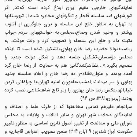
نمایندگی‏های خارجی مقیم ایران ابلاغ کرده است که«در اثر
شورش‏های ضد سلسله قاجار و تلگراف‏های مخابره شده از شهرستان‏ها
به تهران به منظور خلع این سلسله و برای جلوگیری‏ از آشوب
بیشتر و وخیم شدن وضاع،مجلس،به خواسته‏های مردم‏ جواب
مثبت داد و خلع این سلسله را تصویب کرد و ولت موقت، به
ریاست«والا حضرت رضا خان پهلوی»تشکیل شده است تا اینکه
مجلس مؤسسان،تشکیل جلسه دهد و شکل دولت جدید را
تصمیم بگیرد.»...تظاهرکنندگانی هم به حمایت از رضا خان گرد
آمده بودند و عنوان«شاه»را به رضا خان و اعلام سلسله جدید
پهلوی را سر می‏دادند.امشب،ماموران امنیه تهران،با چراغانی‏ کردن
خیابانها،عکس رضا خان پهلوی را زیر تاج شاهنشاهی‏ نصب کرده
بودند.(برتران،1381،ص 96)
سرانجام علی‏رغم تمامی مخالفت‏ها که از طرف علما و اصناف‏ و
نمایندگان محلات شهر تهران و سایر ایالات و ولایات به مجلس‏
شورای ملی و ممانعت از تغییر اصول قانون اساسی به منظور تغییر
حکومت ابراز شد،روز 9 آبان 1304 ضمن تصویب انقراض قاجاریه و