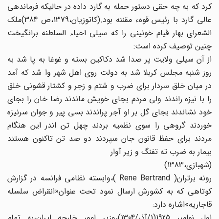
کرد که به چه حقی‏ دستور حمله به گارد داده در حالیکه فرماندهی
عالی گارد با رئیس قوهء مقننه بود.(کاتوزیان،1379،ص 384)ملک
الشعرای بهار قیام خونینی را که سیلی احیاء السلطنه برانگیخت
چنین توصیف کرده است:
از آن سیلی ولایت پر صدا شد دکاکین بسته و غوغا به پا شد به
روز شنبه مجلس کربلا شد به دولت روی اهل شهر وا شد که آمد
در میان خلق سردار برای ضرب و شتم و زجر و کشتار قشونی خلق
را با نیزه راندند ولی مردم بجای خویش ماندند رضا خان را بجای
خود نشاندند بجای گل بر او آجر پراندند بسی پیر و جوان سرنیزه
خوردند گروهی را سوی نظمیه بردند چهل تن اندر این هنگام
مردند برای حفظ قانون جان سپردند دو صد تن تاکنون هستند
بیمار به ضرب ته تفنگ و زیر آوار
(شهبازی،1383)
رونه برتران( Rene Bertrand )،وابسته نظامی فرانسه در گزارش
کوتاهی که به کشورش ارسال نمود تحت عنوان«انقراض‏ سلسله
قاجاریه»اشاره دارد:
اول نوامبر 1925(1/آذر/1304)،وزیر امور خارجه ایران،به‏ تمام