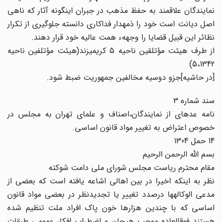
نمایندگان علاقمند به حفظ مذهب در جبران این‏گونه آثار که ناهی
اصل دیانت است خود را ذمه‏دار فداکاری دانسته جلوگیری از تکرار
نظائر این قبیل قضایا را وجههء همت عالیه خود قرار دهند.
از طرف هیئت مؤتلقین ناحیه 5 کریمی‏زند(هیئت مؤتلفین ناحیه
5،1342)
[در حاشیه‏]جزو دوسیه مخالفین جمهوریت ضبط شود.
سند شماره 3
نامه عده‏ای از نمایندگان،اصناف و علمای تهران به مجلس در
خصوص اعتراض به تغییر مواد قانون اساسی.
14 حمل 1304
بسم اللّه الرحمن الرحیم
مقام محترم ریاست مجلس شورای ملی دامت شوکته
نظر به اینکه اخیرا در بین اهالی اشاعه یافته است که بعضی از
مدعی الوکاله‏ها درصدد تغییر یا تجدیدنظر در بعضی مواد قانون
اساسی که با چندین‏ هزارها خون پاک افراد ملت تنظیم شده
هستند فوق‏العاده موجب هیجان و اضطراب افکار عمومی طبقات