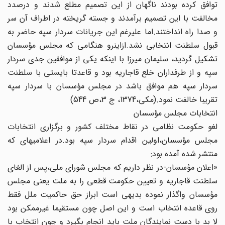
توافق کرده بودند ناگهان از این تصمیم مطلع شدند و درصدد
مخالفت‏ با این تصمیم برآمدند و جسته گریخته در اطراف آن سر
و صدا راه‏ انداختند.اما علی‏رغم این جریانات سردار سپه حاضر به
قبول سلطنت‏ انتخابی نشد.ازاین‏رو هنگامی که مجلس مؤسسان
تشکیل گردید، سلیمان میرزا با این‏که یکی از موافقین جدی سردار
سپه و از طرف‏داران‏ خلع قاجاریه بود و قاعدتا بایستی با سلطنت
سردار سپه هم موافق باشد در مجلس مؤسسان با سردار سپه
تقریبا خالفت نمود.(مکی،1374، ج 3،ص 544)
انتخابات مجلس مؤسسان
لغو حکومت نظامی در نقاط مختلف کشور و برگزاری انتخابات‏
مجلس مؤسسان،اولین اقدام سردار سپه بود.در اعلامیه‏ای که
منتشر شده آمده بود:
«اعلان مؤسسان-در نظر داریم که مجلس شورای ملی،پس‏ از الغای
سلطنت قاجاریه و تعیین حکومت قطعی را به ملت یعنی‏ مجلس
مؤسسان واگذار نموده بدیهی است ابراز حق حاکمیت ملل‏ فقط
روی قاعده انتخاب است و این اصل چون مستقیما غیرممکن‏ بود
لا بد با دست نمایندگان ملت باید انجام بگیرد و چون انتخاب با