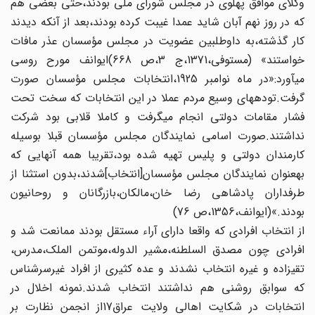
وکلای موافق پهلوی‏ در مجلس شورای ملی بودند،حتی بعضی هم
که در روز نهم آبان‏ شاید عمدا غیبت کرده بودند،بعد از آن‏که دیدند
کار گذشته،به‏ داوطلبین عضویت در مجلس مؤسسان عذر مافات
خواستند» (مستوفی،1371،ج 3،ص 668)ایوانف مورح روسی
می‏آورد:«در ماه نوامبر 1925،انتخابات مجلس مؤسسان صورت
گرفت.توده‏های وسیع‏ مردم عملا در این انتخابات که سخت تحت
فشار مقامات دولتی‏ انجام می‏گرفت و کاملا قلابی بود شرکت
نداشتند.صورت اسامی‏ نمایندگان مجلس مؤسسان قبلا بوسیله
کارمندان دولتی و پلیس‏ تهیه شده بود،تقریبا همه آنهایی که
به‏عنوان نمایندگان مجلس‏ مؤسسان‏[انتخاب‏]شدند،بدون استثنا از
طرفداران پادشاهی رضا خان،مالکان،بازرگانان و روحانیون
بودند.»(ایوانف،1356،ص 76)
از انتخاب افرادی که واقعا دارای آراء مستقل بودند ممانعت شد و
افرادی چون مصدق السلطنه،مشیر الدوله،موتمن الملک،مدرس،
تقی‏زاده و غیره انتخاب نشدند و عده کثیری از افراد غیرسرشناس
که‏ سوابق روشنی هم نداشتند انتخاب شدند.نمونه اخلال در
انتخابات در شکایت اهالی ولایت عراق‏17از انجمن نظارت بر