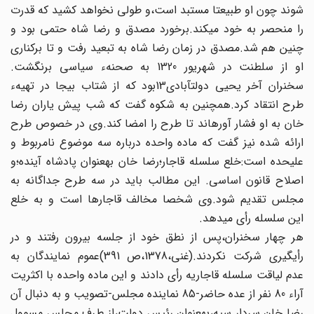
شوند چون او طبیعتا مستبد است،و طولی نخواهد کشید که قدرت
را منحصر به خود می‏کند.برخورد مصدق و رضا شاه‏ حتمی بود و
چنین هم شد.مصدق در زمان رضا شاه به تبعید رفت و تا برکناری
او از سلطنت در شهریور 1320 به صحنهء سیاسی برنگشت.
سخنران آخر یحیی دولت‏آبادی‏13بود که از شتاب بیجا در تهیهء
طرح‏ انتقاد کرد.همچنین به شکوه گفت که شب پیش یاران رضا
خان به او فشار آوره‏اند تا طرح را امضا کند.وی در خصوص طرح
ارائه شده نیز گفت که ماده واحده درباره سه موضوع نامربوط و
علیحده است:خلع‏ سلسله قاجار؛رضا خان به‏عنوان پادشاه آینده؛و
اصلاح قانون اساسی. این مطالب باید در سه طرح جداگانه به
مجلس تقدیم شود.وی شخصا مخالف قاجارها است و به خلع
این سلسله رأی می‏دهد.
هر چهار سخنران،پس از نطق خود از جلسه بیرون رفتند و در
رأی‏گیری شرکت نکردند.(غنی،1378،ص 391)عموم نمایندگان به‏
عدم لیاقت سلسله قاجاریه رأی دادند و این ماده واحده با اکثریت
آراء 80 نفر از عده حاضر-85 نماینده مجلس-تصویب و به دنبال آن
رضا خان سردار سپه،به‏عنوان رئیس دولت،از طرف مجلس مسوول