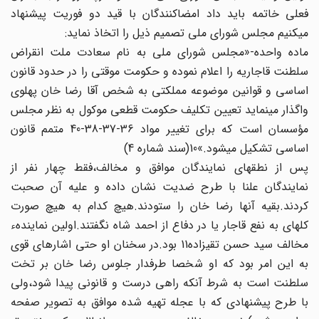
فعلی خاتمه باید داد امضاکنندگان با قید دو فوریت پیشنهاد
می‏کنیم مجلس شورای ملی تصمیم ذیل را اتخاذ نماید:
ماده واحده-«مجلس شورای ملی به نام سعادت ملت انقراض‏
سلطنت قاجاریه را اعلام نموده و حکومت موقتی را در حدود قانون‏
اساسی و قوانین موضوعه مملکتی به شخص آقا رضا خان پهلوی‏
واگذار می‏نماید تعیین تکلیف حکومت قطعی موکول به نظر مجلس‏
مؤسسان است که برای تغییر مواد 36-37-38-40 متمم‏ قانون
اساسی تشکیل می‏شود.»10(سند شماره 4)
پس از نطق‏های نمایندگان موافق و مخالف،فقط چهار نفر از
نمایندگان علنا با طرح ضدیت نشان داده و علیه آن صحبت
کردند.بقیه‏ آنها رضا خان را ستودند.هیچ کدام به هیچ صورت
کله‏ای به نفع قاجار یا در دفاع از احمد شاه نگفتند.اولین نمایندهء
مخالف سید حسن تقی‏زاده‏11 بود.در سخنان او حتی اشاره‏ای قوی
به این امر بود که او شخصا طرفدار جلوس رضا خان بر تخت
سلطنت است به شرط آنکه راهی درست و قانونی پیدا شود،ولی
با طرح پیشنهادی که با عجله تهیه شده موافق به تصویر صفحه