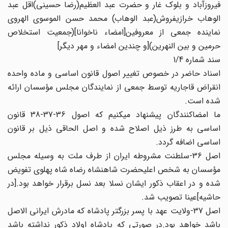
فیروزآباد و بلوک غار و حضرت عبد العظیم(رضا حسینی)اقل عبد
الوهاب خرازی‏فروش(عبد الوهاب) محمد حسن الموسوی الهروی
نماینده جمعی از معروفین‏[امضاء ناخوانا](جمعیت استخلاص
حرمین و بین النهرین)[و چندین امضاء و مهر دیگر]
سند شماره 1/4
اسناد حاضر در خصوص تغییر اصول قانون اساسی و ماده واحده
انقراض قاجاریه توسط جمعی از نمایندگان مجلس مؤسسان ارائه
شده است.
ما امضاکنندگان پیشنهاد می‏کنیم که اصول 36-37-38 قانون
اساسی به طرز ذیل اصلاح شده و اصل الحاقی ذیل بر قانون
اساسی اضافه گردد.
اصل 36-سلطنت مشروطه ایران از طرف ملت به وسیله مجلس
مؤسسان به شخص اعلیحضرت شاهنشاه رضاه شاه پهلوی تفویض
شده و در اعقاب‏ ذکور ایشان نسلا بعد نسل برقرار خواهد بود.[در
حاشیه‏]عینا تصویب شد.
اصل 37-ولایت عهد با پسر بزرگتر پادشاه که مادرش ایرانی الاصل
باشد خواهد بود.در صورتی که پادشاه اولاد ذکور نداشته باشد