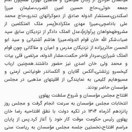
جمعه‏ خوئی،حاج حسین امین الضرب،سلیمان میرزا
اسکندری،مستشار الدوله‏ صادق از دموکراتهای تندرو،حاج محمد
علی بادامچی،میرزا مهدی‏ ملک‏زاده(پسر ملک المتکلمین از
مشروطه‏خواهان پرآوازه)،عدل الملک‏ دادگر از نزدیکان سابق سید
ضیاء،شکر اللّه خان قوام الدوله،میرزا هاشم‏ آشتیانی و سید ابو
الحسن حائری‏زاده از نزدیکان مدرس و اعیان و ملاکانی چون قوام
الملک شیرازی،سردار فاخر حکمت،مشار الدوله، مرتضی قلی بیات
و محمد ولی خان اسدی نیز حضور داشتند.همچنین‏ ارباب
کیخسرو زرتشتی،آلکس آقایان و آلکساندر طونیانس ارمنی و
مسیوهایم کلیمی به نمایندگی از اقلیت‏های مذهبی در مجلس
مؤسسان‏ حاضر بودند.
افتتاح مجلس مؤسسان و شروع سلطنت پهلوی
انتخابات مجلس مؤسسان به سرعت انجام گرفت و مجلس‏ روز
پانزدهم آذرماه 1304 در تکیه دولت با نطق افتتاحیه رضا خان‏
پهلوی رئیس حکومت موقت کار خود را آغاز کرد.پس از پایان
مراسم‏ افتتاح،نخستین جلسه مجلس مؤسسان به ریاست سنی