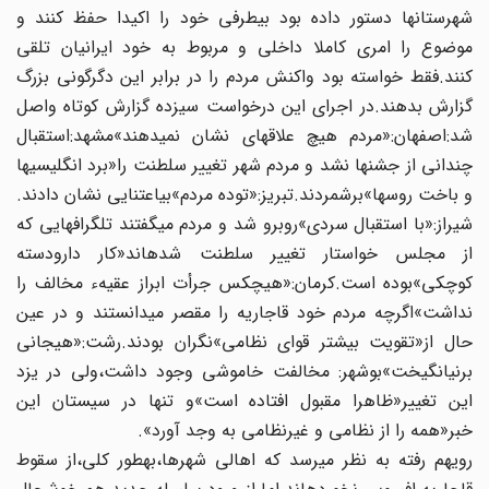
شهرستان‏ها دستور داده بود بی‏طرفی خود را اکیدا حفظ کنند و
موضوع را امری کاملا داخلی و مربوط به خود ایرانیان تلقی‏
کنند.فقط خواسته بود واکنش مردم را در برابر این دگرگونی بزرگ‏
گزارش بدهند.در اجرای این درخواست سیزده گزارش کوتاه واصل‏
شد:اصفهان:«مردم هیچ علاقه‏ای نشان نمی‏دهند»مشهد:استقبال‏
چندانی از جشن‏ها نشد و مردم شهر تغییر سلطنت را«برد انگلیسی‏ها
و باخت روس‏ها»برشمردند.تبریز:«توده مردم»بی‏اعتنایی نشان دادند.
شیراز:«با استقبال سردی»روبرو شد و مردم می‏گفتند تلگراف‏هایی که‏
از مجلس خواستار تغییر سلطنت شده‏اند«کار دارودسته
کوچکی»بوده‏ است.کرمان:«هیچکس جرأت ابراز عقیهء مخالف را
نداشت»اگرچه‏ مردم خود قاجاریه را مقصر می‏دانستند و در عین
حال از«تقویت بیشتر قوای نظامی»نگران بودند.رشت:«هیجانی
برنیانگیخت»بوشهر: مخالفت خاموشی وجود داشت،ولی در یزد
این تغییر«ظاهرا مقبول‏ افتاده است»و تنها در سیستان این
خبر«همه را از نظامی و غیرنظامی‏ به وجد آورد».
رویهم رفته به نظر می‏رسد که اهالی شهرها،به‏طور کلی،از سقوط