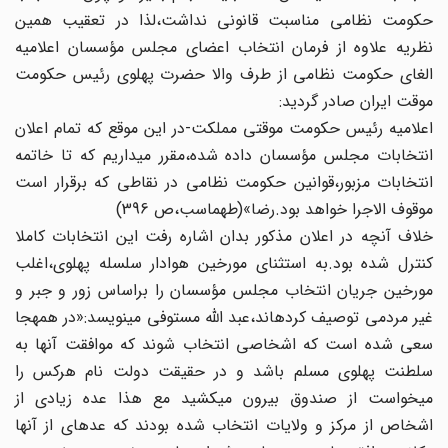
حکومت نظامی مناسبت قانونی نداشت،لذا در تعقیب همین
نظریه‏ علاوه از فرمان انتخاب اعضای مجلس مؤسسان اعلامیه
الغای‏ حکومت نظامی از طرف والا حضرت پهلوی رئیس حکومت
موقت‏ ایران صادر گردید:
اعلامیه رئیس حکومت موقتی مملکت-در این موقع که تمام‏ اعلان
انتخابات مجلس مؤسسان داده شده،مقرر می‏داریم که تا خاتمه
انتخابات مزبور،قوانین حکومت نظامی در نقاطی که برقرار است
موقوف الاجرا خواهد بود.رضا»(طهماسب،ص 396)
خلاف آنچه در اعلان مذکور بدان اشاره رفت این انتخابات‏ کاملا
کنترل شده بود.به استثنای مورخین هوادار سلسله پهلوی،اغلب‏
مورخین جریان انتخاب مجلس مؤسسان را براساس زور و جبر و
غیر مردمی توصیف کرده‏اند،عبد اللّه مستوفی می‏نویسد:«در همه‏جا
سعی‏ شده است که اشخاصی انتخاب شوند که موافقت آنها به
سلطنت‏ پهلوی مسلم باشد و در حقیقت دولت نام هرکس را
می‏خواست از صندوق بیرون می‏کشید مع هذا عده زیادی از
اشخاص از مرکز و ولایات انتخاب شده بودند که عده‏ای از آنها