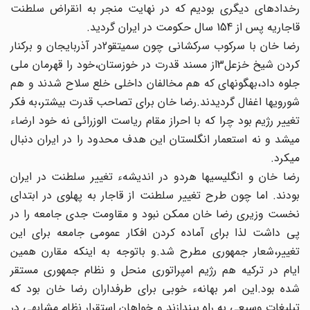
رخدادهای دیگری‏ بودیم که در نهایت منجر به انقراض سلطنت
قاجاریه پس از 154 سال‏ حکومت در ایران گردید.
رضا خان با سرکوب سرکشانی چون سمیتقو2در آذربایجان و برکنار
کردن شیخ خزعل‏3از مسند قدرت در خوزستان،خود را قهرمان ملی‏
جلوه داد،به‏گونه‏ای که هم مخالفان داخلی خلع سلاح شدند و هم‏
شوروی‏ها اغفال گردیدند.رضا خان برای تصاحب قدرت بیشتر،به فکر
تغییر رژیم بود چرا که با احراز مقام ریاست الوزرائی نه خود ارضاء
می‏شد و نه استعمار انگلستان این هدف محدود را در ایران دنبال
می‏کرد.
رضا خان و انگلیسی‏ها هردو در اندیشهء تغییر سلطنت در ایران
بودند. اما چون طرح تغییر سلطنت از قاجار به پهلوی در ابتدای
نخست وزیری‏ رضا خان ممکن نبود و مقاومت جدی جامعه را در
پی داشت لذا برای‏ آماده کردن افکار عمومی جامعه برای این
تغییر،شعار جمهوری مطرح‏ شد.و باتوجه به اینکه مقارن همین
ایام در ترکیه هم رژیم امپراتوری‏ منحل و نظام جمهوری مستقر
شده بود.این امر بهانهء خوبی برای‏ طرفداران رضا خان بود که
تبلیغات وسیعی به راه بیندازند و خواهان‏ استقرار نظام مشابهی در