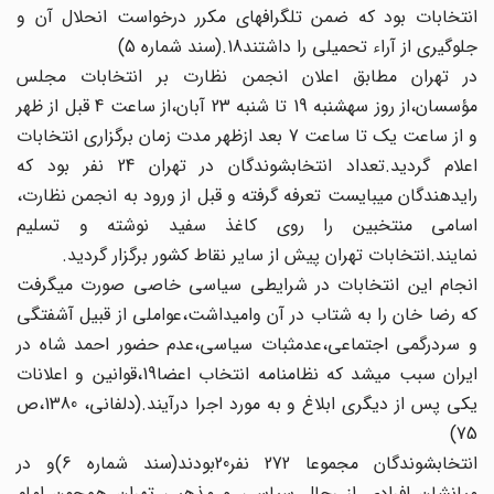
انتخابات بود که ضمن‏ تلگراف‏های مکرر درخواست انحلال آن و
جلوگیری از آراء تحمیلی را داشتند18.(سند شماره 5)
در تهران مطابق اعلان انجمن نظارت بر انتخابات مجلس‏
مؤسسان،از روز سه‏شنبه 19 تا شنبه 23 آبان،از ساعت 4 قبل از ظهر
و از ساعت یک تا ساعت 7 بعد ازظهر مدت زمان برگزاری انتخابات
اعلام گردید.تعداد انتخاب‏شوندگان در تهران 24 نفر بود که‏
رای‏دهندگان می‏بایست تعرفه گرفته و قبل از ورود به انجمن نظارت،
اسامی منتخبین را روی کاغذ سفید نوشته و تسلیم
نمایند.انتخابات‏ تهران پیش از سایر نقاط کشور برگزار گردید.
انجام این انتخابات در شرایطی سیاسی خاصی صورت‏ می‏گرفت
که رضا خان را به شتاب در آن وامی‏داشت،عواملی از قبیل‏ آشفتگی
و سردرگمی اجتماعی،عدم‏ثبات سیاسی،عدم حضور احمد شاه در
ایران سبب می‏شد که نظامنامه انتخاب اعضا19،قوانین‏ و اعلانات
یکی پس از دیگری ابلاغ و به مورد اجرا درآیند.(دلفانی، 1380،ص
75)
انتخاب‏شوندگان مجموعا 272 نفر20بودند(سند شماره 6)و در
میانشان افرادی از رجال سیاسی و مذهبی تهران همچون امام