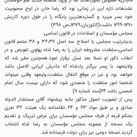
قاجاریه افسوس نخورده‏اند اما از ورود سلسله جدید هم خوشحال‏
نشده‏اند.تازه این در زمانی بود که رضا خان در اوج محبوبیت
خود بسر می‏برد و گسترده‏ترین پایگاه را در طول دوره کاریش
1320-1299 داشت(کاتوزیان،1379،ص 398)
مجلس مؤسسان و اصلاحات در قانون اساسی
بدین‏ترتیب مجلس با اصلاح سه اصل 36،37 و 38 متمم قانون‏
اساسی،سلطنت مشروطه ایران را به رضا شاه پهلوی تفویض و در
اعقاب‏ ذکور او نسلا بعد نسل برقرار نمود.همچنین مقرر شد که
ولایتعهد با پسر بزرگتر پادشاه که مادرش ایرانی الاصل باشد
خواهد بود و نیز در موقع‏ انتقال سلطنت،ولیعهد وقتی می‏تواند
شخصا امور سلطنت را متصدی‏ شود که دارای بیست سال تمام
شمسی باشد.24(سند شماره 7)
پس از تصویب اصول مذکور بنابه پیشنهاد آقای مستشار الدوله‏
صادق و بر طبق مواد 63 و 64 نظامنامه یک هیئت 36 نفری
بحکم‏ قرعه از طرف مجلس مؤسسان برای عرض تبریک و تقدیم
یک نسخه‏ از مصوبه مجلس مؤسسان به رضا شاه انتخاب
گردید.نسخه دومی نیز برای دولت فرستاده شد.