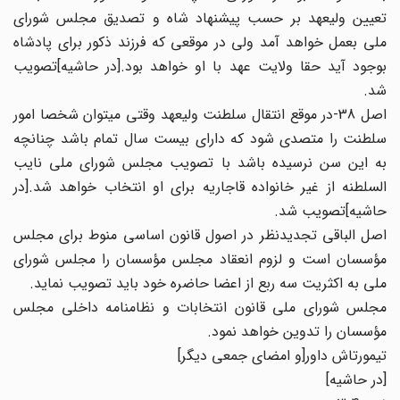
تعیین ولیعهد بر حسب پیشنهاد شاه و تصدیق مجلس شورای
ملی بعمل خواهد آمد ولی در موقعی که فرزند ذکور برای پادشاه
بوجود آید حقا ولایت عهد با او خواهد بود.[در حاشیه‏]تصویب
شد.
اصل 38-در موقع انتقال سلطنت ولیعهد وقتی می‏توان شخصا امور
سلطنت را متصدی شود که دارای بیست سال تمام باشد چنانچه
به این سن‏ نرسیده باشد با تصویب مجلس شورای ملی نایب
السلطنه از غیر خانواده قاجاریه برای او انتخاب خواهد شد.[در
حاشیه‏]تصویب شد.
اصل الباقی تجدیدنظر در اصول قانون اساسی منوط برای مجلس
مؤسسان است و لزوم انعقاد مجلس مؤسسان را مجلس شورای
ملی به اکثریت‏ سه ربع از اعضا حاضره خود باید تصویب نماید.
مجلس شورای ملی قانون انتخابات و نظامنامه داخلی مجلس
مؤسسان را تدوین خواهد نمود.
تیمورتاش داور[و امضای جمعی دیگر]
[در حاشیه‏]