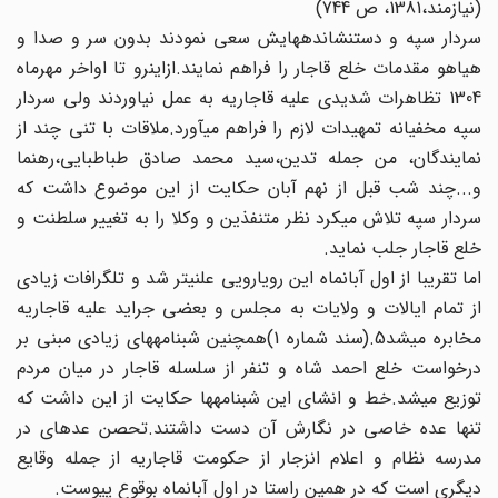
(نیازمند،1381، ص 744)
سردار سپه و دست‏نشانده‏هایش سعی نمودند بدون سر و صدا و
هیاهو مقدمات خلع قاجار را فراهم نمایند.ازاینرو تا اواخر مهرماه
1304 تظاهرات شدیدی علیه قاجاریه به عمل نیاوردند ولی سردار
سپه مخفیانه‏ تمهیدات لازم را فراهم می‏آورد.ملاقات با تنی چند از
نمایندگان، من جمله تدین،سید محمد صادق طباطبایی،رهنما
و...چند شب قبل‏ از نهم آبان حکایت از این موضوع داشت که
سردار سپه تلاش می‏کرد نظر متنفذین و وکلا را به تغییر سلطنت و
خلع قاجار جلب نماید.
اما تقریبا از اول آبان‏ماه این رویارویی علنی‏تر شد و تلگرافات زیادی‏
از تمام ایالات و ولایات به مجلس و بعضی جراید علیه قاجاریه
مخابره‏ می‏شد5.(سند شماره 1)همچنین شب‏نامه‏های زیادی مبنی بر
درخواست‏ خلع احمد شاه و تنفر از سلسله قاجار در میان مردم
توزیع می‏شد.خط و انشای این شب‏نامه‏ها حکایت از این داشت که
تنها عده خاصی در نگارش آن دست داشتند.تحصن عده‏ای در
مدرسه نظام و اعلام انزجار از حکومت قاجاریه از جمله وقایع
دیگری است که در همین راستا در اول آبان‏ماه بوقوع پیوست.