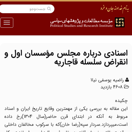
منو
اسنادی درباره مجلس مؤسسان اول‏ و
انقراض سلسله قاجاریه
راضیه یوسفی نیا1
4608 بازدید
چکیده
این مقاله به بررسی یکی از مهم‏ترین وقایع تاریخ ایران و اسناد
مربوط به آن‏که در ابتدای قرن حاضر(سال 1304)رخ داده‏
است،می‏پردازد.سردار سپه(رضا خان)که با سرکوب مخالفان داخلی