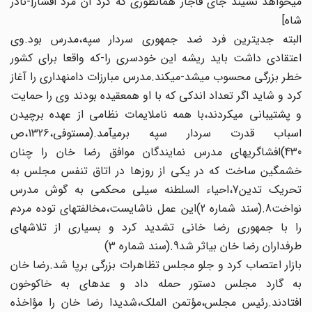
می‏خواهد نشیند جای قاجار همانطوری که کرد آن مرد افشار[-نادر
شاه‏]
البته جدی‏ترین فرد ضد جمهوری سردار سپه،مدرس بود.وی‏
اعتقادی داشت باید ریشه این خودسری را-که واقعا برای کشور
خطر بزرگی محسوب می‏شد-می‏کند.مدرس مبارزات دامنه‏داری را آغاز
کرد و شاید اگر تعداد اندکی که با او هم‏عقیده بودند وی را حمایت
و پشتیبانی می‏کردند،با همه ناملایمات نظامی از عهده برچیدن
اسباب‏ قدرت سردار سپه برمی‏آمد.(مستوفی،1326،ص
430)افشاگری‏های‏ مدرس نمایندگان موافق رضا خان را چنان
خشمگین ساخت که در یکی از روزها در اتاق تنفس مجلس به
تحریک تدین‏7،احیاء السلطنه‏ سیلی محکمی به گوش مدرس
نواخت‏8.(سند شماره 2)این عمل‏ ناشایست،مخالفت‏های توده مردم
را با جمهوری رضا خانی تشدید کرد و بسیاری از تلاش‏های
طرفداران رضا خان بی‏اثر شد9.(سند شماره 3)
بازار اعتصاب کرد و جلو مجلس تظاهرات بزرگی برپا شد.رضا خان
به‏ گارد مجلس دستور حمله داد و عده‏ای به خاک‏وخون
افتادند.رئیس‏ مجلس،مؤتمن الملک،شدیدا رضا خان را مؤاخذه