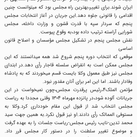
ایران شوند.برای تغییر،بهترین راه مجلس‏ بود که می‏توانست چنین
اقدامی را قانونی جلوه دهد.این جریان در آغاز انتخابات مجلس
پنجم که سردار سپه با قدرت قشون و وزارت داخله، مجلس
شورایی آراسته ترتیب داده بود،به وقوع پیوست.
نقش مجلس پنجم در تشکیل مجلس مؤسسان و اصلاح قانون
اساسی
موقعی که انتخاب دوره پنجم شروع شد همه می‏دانستند که این‏
مجلس ممکن است به انقراض سلسله قاجار رأی دهد.در ابتدای
مجلس‏ نیز طبق معمول وکلا بایست قسم می‏خوردند که به پادشاه
وفادار باشند. اما این امر برای آنان مقدور نبود.
مؤتمن الملک‏4،رئیس پرقدرت مجلس،چون نمی‏خواست در این
جریانات آلوده شود،در پانزده مهرماه 1304 وقتی مجددا به‏ ریاست
مجلس انتخاب شد از قبول این مقام خودداری کرد.وکلا به‏
مستوفی الممالک رأی دادند.او نیز قبول نکرد.به همین جهت سید
محمد تدین-نایب رئیس مجلس-ریاست جلسات را به عهده گرفت‏
و موضوع تغییر سلطنت را در دستور کار مجلس قرر داد.