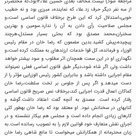
مراجعه شود) نیست.مخالف بعدی حسین علاء12بود،که مختصرتر
از سه نفر دیگر حرف زد.علاء که نمایندهء مبرزی بود و نه خطیب
خوبی،استدلال کرد که این طرح برخلاف قانون اساسی است،و
مجلس صلاحیت رأی دادن‏ به آن را ندارد.سومین و بهترین
سخنران،محمد مصدق بود که بحثی‏ بسیار مستدل،هرچند
پیچیده،پیش کشید.بدین مضمون که رضا خان‏ در مقام رئیس
الوزراء و فرماندهء کل قوا خدمات ارزنده‏ای به مملکت کرده‏ است،و
نگهداری او در این سمت همچنان اثر مطلوب و سود بیشتر خواهد
داشت.ولی اگر شاه شود،دیگر طبق قانون اساسی فعلی نمی‏تواند
مقام اجرایی داشته باشد و بنابراین کشور رئیس الوزرایی مؤثر را از
دست‏ می‏دهد.و اگر پس از جلوس بر تخت سلطنت،رضا خان
کماکان اعمال‏ قدرت اجرایی کند،برخلاف نص صریح قانون اساسی
رفتار کرده است. مصدق به آنچه گفت اعتقاد داشت.گوشه و
کنایه‏ای در سخنانش نبود. او معتقد بود که رضا خان به‏طور کلی
کارهای زیادی انجام داده است و مجلس هم بیکار ننشسته و در
اجرای نقش متعارف خود قوانین لازم را به تصویب رسانده است.به
زبان محترمانه از همکارانش می‏خواست تا مانع شاهی رضا خان