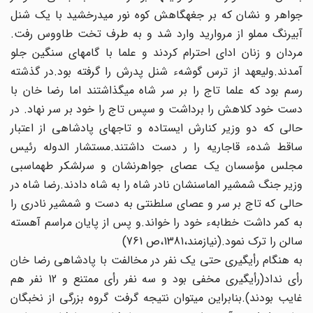
جواهر و نشان که بر جغه‏گاهش کوه نور می‏درخشید با یک شنل‏
آبی‏رنگ مملو از مروارید وارد شد و به طرف تخت طاووس رفت.
مردان و زنان ادای احترام کردند و علما با گامهای سنگین جلو
آمدند.ولیعهد از ترس گوشهء شنل پدرش را گرفته بود.در گذشته‏
رسم بود که علما تاج را بر سر شاه می‏گذاشتند اما رضا خان با
دست خود کلاهش را برداشت و سپس تاج را خود بر سر نهاد. در
حالی که دو وزیر کنارش ایستاده و تاجهای پادشاهی از اعتبار
ساقط شدهء قاجاریه را ر دست داشتند.مستشار الدوله رئیس‏
مجلس مؤسسان یک عصای جواهرنشان و سرلشکر طهماسبی‏
وزیر جنگ شمشیر الماس‏نشان نادر شاه را به شاه دادند.رضا شاه‏ در
حالی که تاج بر سر و عصای سلطنتی به دست و شمشیر نادری‏ را
به کمر داشت خطابهء خود را خواند.و پس از پایان مراسم آهسته‏
سالن را ترک نمود.(نیازمند،1381،ص 761)
به هنگام رأی‏گیری حتی یک نفر در مخالفت با پادشاهی رضا خان‏
رأی نداد(رأی‏گیری مخفی بود و سه نفر رأی ممتنع و 12 نفر هم
غایب‏ بودند).بنابراین می‏توان نتیجه گرفت گروه بزرگی از نخبگان