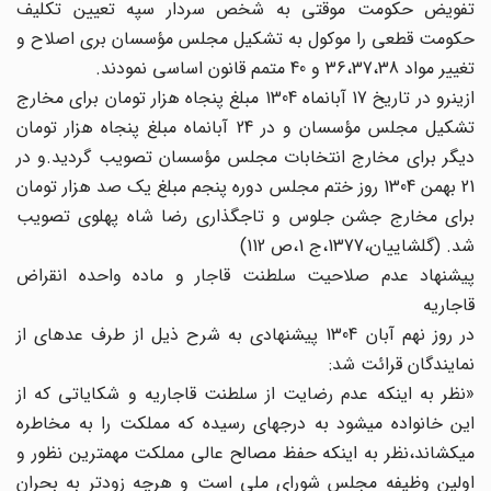
تفویض حکومت موقتی به شخص سردار سپه تعیین تکلیف
حکومت‏ قطعی را موکول به تشکیل مجلس مؤسسان بری اصلاح و
تغییر مواد 36،37،38 و 40 متمم قانون اساسی نمودند.
ازینرو در تاریخ 17 آبان‏ماه 1304 مبلغ پنجاه هزار تومان برای‏ مخارج
تشکیل مجلس مؤسسان و در 24 آبان‏ماه مبلغ پنجاه هزار تومان‏
دیگر برای مخارج انتخابات مجلس مؤسسان تصویب گردید.و در
21 بهمن 1304 روز ختم مجلس دوره پنجم مبلغ یک صد هزار تومان‏
برای مخارج جشن جلوس و تاجگذاری رضا شاه پهلوی تصویب
شد. (گلشاییان،1377،ج 1،ص 112)
پیشنهاد عدم صلاحیت سلطنت قاجار و ماده واحده‏ انقراض
قاجاریه
در روز نهم آبان 1304 پیشنهادی به شرح ذیل از طرف عده‏ای از
نمایندگان قرائت شد:
«نظر به این‏که عدم رضایت از سلطنت قاجاریه و شکایاتی که‏ از
این خانواده می‏شود به درجه‏ای رسیده که مملکت را به مخاطره‏
می‏کشاند،نظر به این‏که حفظ مصالح عالی مملکت مهمترین‏ نظور و
اولین وظیفه مجلس شورای ملی است و هرچه زودتر به‏ بحران