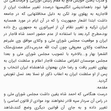
و قدرت یافتن خویش قانع به مقام رئیس الوزرایی و فرماندهی کل
قوا نبود باهم‏اندیشی انگلیسی‏ها درصدد تغییر سلطنت ایران از
قاجاریه به پهلوی بود لکن به دلیل مخافلت‏هایی‏ که در جامعه
داشت ابتدا اشعار جمهوریت را که در آن ایام در مورد همسایه
ایران ترکیه و تغییر نظام آن از امپراتوری به جمهوری‏ رخ داده
بود،مطرح کرد.بعد با استفاده از عدم حضور احمد شاه قاجار در
ایران و موقعیت مجلس شورای ملی و وکلای موافق وی‏ علی‏رغم
مخالفت وکلای معروفی چون آیت اللّه مدرس،دکتر مصدق،ملک
الشعرا بهار و...بالاخره با تصویب مجلس شورای‏ ملی و بعدا
مجلس موسسان انقراض سلطنت قاجار اعلام و سلطنت ایران به
پهلوی تغییر یافت و رضا خان به‏عنوان شاهنشاه‏ ایران انتخاب و
پس از او سلطنت ایران به اعقاب ذکور او نسلا بعد نسل تفویض
گردید.
مقدمه:
درست هنگامی که احمد شاه یقین داشت مجلس شورای ملی و
در راس آن سردار سپه قادر نخواهند بود موادی از قانون اساسی را
تغییر داده و به جای آن قوانین دیگری وضع کنند،شاهد