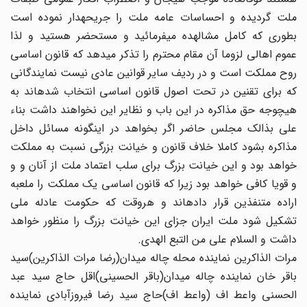
ملت گردیده و احساسات عامه ملت را جریحه‏دار نموده است
بطوری که کامل مشالهده می‏فرمائید و مستحضر هستید و لذا
عموم اهالی لزوما آن مقام محترم را تذکر می‏دهد که قانون اساسی
روح مملکت‏ است و در ردیف سایر قوانین عادی نیست نمایندگانی
که برای تقنین در تحت اصول قانون اساسی انتخاب شده‏اند به
هیچ‏وجه حق مذاکره در این باب و نظایر این نخواهند داشت بناء
علی بذالک مجلس حاضر اگر بخواهد در اینگونه مسائل داخل
مذاکره بشود کاملا خلاف قانون و خیانت بزرگی نسبت به‏ مملکت
خواهد بود و این خیانت بزرگ برای سلب اعتماد ملت از آنان و و
و قویا کافی خواهد بود زیرا که قانون اساسی یک مملکت را ملعبه
اراده متنفذین‏ قرار داده‏اند و هروقت که حکومت عادله ملی
تشکیل شود ملت ایران جزای این خیانت بزرگ را منظور خواهد
داشت و السلام علی من التبع الهدی.
مرات الذاکرین نماینده محله چاله میدان(رضا مرات الذاکرین)سید
باقر خان نماینده چاله میدان(باقر الحسینی)اقل حاج سید عبد
الحسنی واعط اف‏ (واعط اف)حاج سید رضا فیروزآبادی نماینده