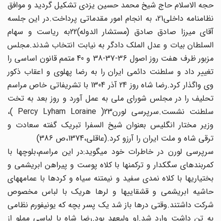
حجه الاسلام‏ حاج شیخ محمد حسین یزدی تشکیل گردید و موافق
نظامنامه داخلی‏21، به انجام امور مقدماتی پرداخت.در این جلسه
آقای میرزا صادق صادق‏ (مستشار الدوله)22به ریاست و سهام
السلطان بیات و عدل الملک دادگر به‏ نیابت انتخاب شدند.مجلس
مزبور ظرف هفت روز اصول 36-37-38 و 40 متمم قانون اساسی را
تغییر داد و سلطنت دائمی ایران را به رضا پهلوی و اعقاب ذکور
وی واگذار کرد.رضا شاه روز 24 آذر 1304 با تشریفاتی خاص‏ مراسم
تحلیف را در مجلس شورای ملی به عمل آورد و روز بعد به تخت‏
سلطنت نشست.سرپرسی لورن‏23( Percy Lyham Loraine )،
وزیر مختار انگلیس بعنوان شیخ السفرا تبریک گفته سعادت و
ترقی شاه‏ و ملت ایران را آرزو کرد.(عاقلی،1374،ص 386)
سرپرسی لورن در خاطرات خود می‏گوید:در این مراسم،بلوچ‏ها با
کمربندهای سگک‏دار و ترکمن‏ها با کلاه پوست و پیراهن ابریشمی‏ و
بختیاری‏ها با کلاه نمدی سفید و نیم‏تنه سیاه و کردها با عمامه‏های‏
حاشیه ابریشمی و قشقایی‏ها و لرها هریک با لباس مخصوص‏
شرکت داشتند.وقتی درها باز شد یک پسر بچه که یونیفورم‏ نظامی
به تن داشت وارد شد.او ولیعهد بود.رضا شاه با لباسی مملو از