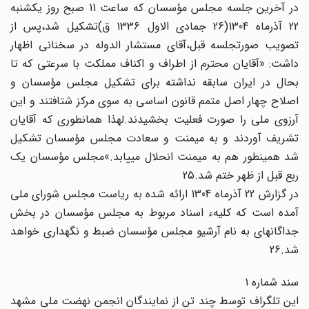
در آخرین جلسه مجلس مؤسسان که ساعت 11 صبح روز یکشنبه‏
22 آذرماه 1304(26 جمادی الاول 1336 ق)تشکیل شد،پس از
تصویب صورتجلسه قبل،آقای مستشار الدوله در سخنانی اظهار
داشت: «آقایان محترم از اطراف و اکناف مملکت با سرعتی که تا
بحال‏ در ایران سابقه نداشته برای تشکیل مجلس مؤسسان و
اصلاح‏ چهار اصل متمم قانون اساسی به سوی مرکز شتافتند و این‏
آرزوی ملی را صورت فعلیت بخشیدند.لهذا همانطوری که آقایان‏
تشریف آوردند و به میمنت و سعادت مجلس مؤسسان تشکیل‏
شد همینطور هم به میمنت انحلال می‏یابد.»مجلس مؤسسان یک‏
ربع قبل از ظهر ختم شد.25
در گزارش 22 آذرماه 1304 ارائه شده به ریاست مجلس شورای ملی‏
آمده است که کلیهء اسناد مربوط به مجلس مؤسسان در بخش
جداگانه‏ای‏ به نام آرشیو مجلس مؤسسان ضبط و نگهداری خواهد
شد.26
سند شماره 1
این تلگراف توسط چند تن از نمایندگان انجمن نهضت ملی مشهد