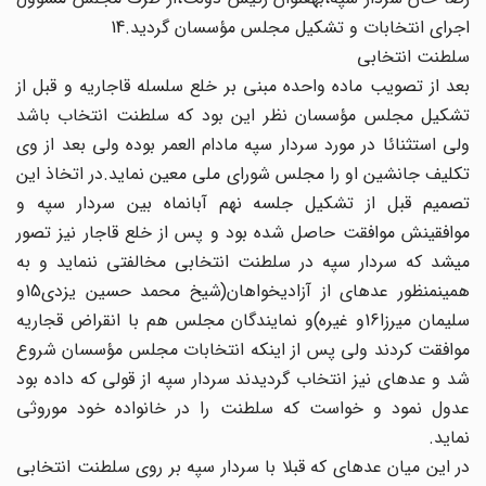
اجرای‏ انتخابات و تشکیل مجلس مؤسسان گردید.14
سلطنت انتخابی
بعد از تصویب ماده واحده مبنی بر خلع سلسله قاجاریه و قبل از
تشکیل مجلس مؤسسان نظر این بود که سلطنت انتخاب باشد
ولی‏ استثنائا در مورد سردار سپه مادام العمر بوده ولی بعد از وی
تکلیف‏ جانشین او را مجلس شورای ملی معین نماید.در اتخاذ این
تصمیم قبل‏ از تشکیل جلسه نهم آبان‏ماه بین سردار سپه و
موافقینش موافقت حاصل‏ شده بود و پس از خلع قاجار نیز تصور
می‏شد که سردار سپه در سلطنت‏ انتخابی مخالفتی ننماید و به
همین‏منظور عده‏ای از آزادی‏خواهان(شیخ‏ محمد حسین یزدی‏15و
سلیمان میرزا16و غیره)و نمایندگان مجلس هم‏ با انقراض قجاریه
موافقت کردند ولی پس از این‏که انتخابات مجلس‏ مؤسسان شروع
شد و عده‏ای نیز انتخاب گردیدند سردار سپه از قولی که‏ داده بود
عدول نمود و خواست که سلطنت را در خانواده خود موروثی‏
نماید.
در این میان عده‏ای که قبلا با سردار سپه بر روی سلطنت انتخابی‏