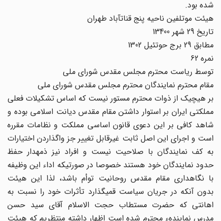
شده بود.
هیئت موتلفین ناحیه پنج قنات‏آباد طهران
تاریخ 29 شهر 13400
مطابق 29 برج حوت‏ئیل 1302
نمره 62
توسط ریاست محترم مجلس مقدس شورای ملی
مقام محترم نمایندگان محترم مجلس مقدس شورای ملی
بر هیچ‏یک از ذوات محترم مستور نیست که اساس تشکیلات فعلی
مملکتی ایران بر استوار داشتن مقام مقدس دیانت اسلامی بوده و
شاهد کافی بر این دعوی قانون اساسی مملکت و نظامات مقرره
است و اجرای این اصل ثابت غیرقابل تغییر جز واگذاردن اختیارات
به کف نمایندگان با صلاحیت نیست و افراد نیز ذمه‏دار حفظ
حدود نمایندگان خود هستند خصوصا در صورتیکه اداء این وظیفه
با نگاهداری مقام مقدس روحانیت توأم باشد، لذا این هیئت
بدون آنکه در جریان سیاست قمی‏گذارد تأثرات خود را نسبت به
اهانتی که حضرت مستطاب حجت الاسلام آقای سید حسن
مدرس‏ نمایندهء محترم شده است اظهار داشته منتظریم که هیئت