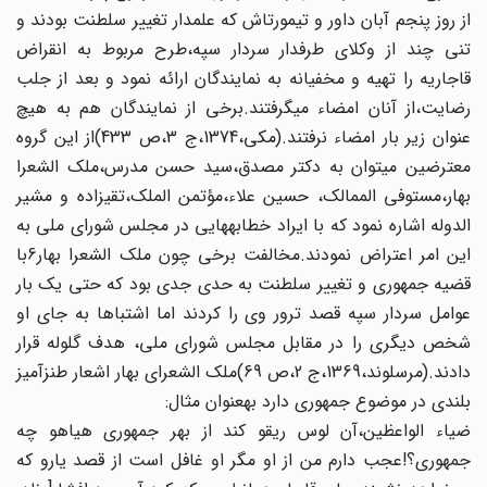
از روز پنجم آبان داور و تیمورتاش که علمدار تغییر سلطنت بودند و
تنی چند از وکلای طرف‏دار سردار سپه،طرح مربوط به انقراض
قاجاریه‏ را تهیه و مخفیانه به نمایندگان ارائه نمود و بعد از جلب
رضایت،از آنان‏ امضاء می‏گرفتند.برخی از نمایندگان هم به هیچ
عنوان زیر بار امضاء نرفتند.(مکی،1374،ج 3،ص 433)از این گروه
معترضین می‏توان‏ به دکتر مصدق،سید حسن مدرس،ملک الشعرا
بهار،مستوفی الممالک، حسین علاء،مؤتمن الملک،تقی‏زاده و مشیر
الدوله اشاره نمود که با ایراد خطابه‏هایی در مجلس شورای ملی به
این امر اعتراض نمودند.مخالفت‏ برخی چون ملک الشعرا بهار6با
قضیه جمهوری و تغییر سلطنت به حدی‏ جدی بود که حتی یک بار
عوامل سردار سپه قصد ترور وی را کردند اما اشتباها به جای او
شخص دیگری را در مقابل مجلس شورای ملی، هدف گلوله قرار
دادند.(مرسلوند،1369،ج 2،ص 69)ملک الشعرای‏ بهار اشعار طنزآمیز
بلندی در موضوع جمهوری دارد به‏عنوان مثال:
ضیاء الواعظین،آن لوس ریقو کند از بهر جمهوری هیاهو چه
جمهوری؟!عجب دارم من از او مگر او غافل است از قصد یارو که