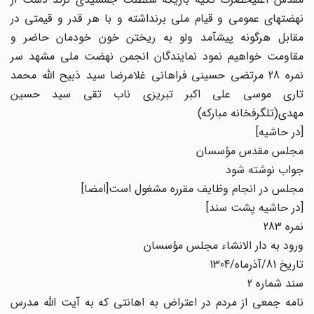
نهضت‏های عمومی و قیام ملی‏ برنداشته و با هر قدر و قیمتی در
مقابل هرگونه پیش‏آمد ولو به ریختن خون خودمان حاضر و
مقاومت خواهیم نمود نمایندگان انجمن نهضت ملی مشهد سر
نمره 28 مرتضی حسینی فراهانی غلامرضا سید ذبیح اللّه محمد
تاری موسی علی اکبر تبریزی ناب تقی سید حسین
مهدی(تلگرفخانه مبارکه)
[در حاشیه‏]
مجلس مقدس مؤسسان
جواب نوشته شود
مجلس در انجام وظایف مقرره مشغول است‏[امضا]
[در حاشیه پشت سند]
نمره 283
ورود به دار الانشاء مجلس مؤسسان
تاریخ 81/آذرماه/1304
سند شماره 2
نامه جمعی از مردم در اعتراض به اهانتی که به آیت اللّه مدرس