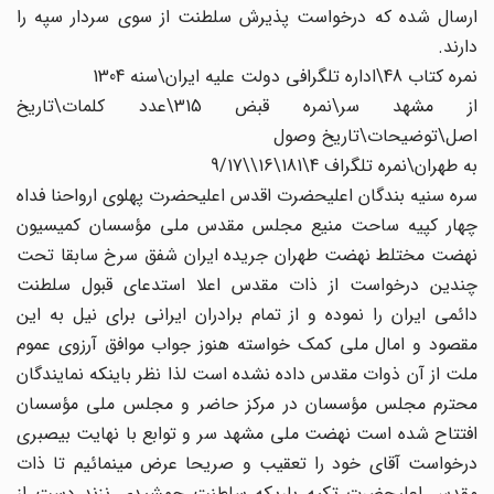
ارسال شده که درخواست پذیرش سلطنت از سوی سردار سپه را
دارند.
نمره کتاب 48\اداره تلگرافی دولت علیه ایران‏\سنه 1304
از مشهد سر\نمره قبض 315\عدد کلمات‏\تاریخ
اصل‏\توضیحات‏\تاریخ وصول
به طهران‏\نمره تلگراف 4\181\16\\9/17
سره سنیه بندگان اعلیحضرت اقدس اعلیحضرت پهلوی ارواحنا فداه
چهار کپیه ساحت منیع مجلس مقدس ملی مؤسسان کمیسیون
نهضت مختلط نهضت طهران جریده ایران شفق سرخ سابقا تحت
چندین درخواست از ذات مقدس اعلا استدعای قبول سلطنت
دائمی ایران را نموده و از تمام برادران‏ ایرانی برای نیل به این
مقصود و امال ملی کمک خواسته هنوز جواب موافق آرزوی عموم
ملت از آن ذوات مقدس داده نشده است لذا نظر باینکه‏ نمایندگان
محترم مجلس مؤسسان در مرکز حاضر و مجلس ملی مؤسسان
افتتاح شده است نهضت ملی مشهد سر و توابع با نهایت بی‏صبری
درخواست‏ آقای خود را تعقیب و صریحا عرض مینمائیم تا ذات
مقدس اعلیحضرت تکیه باریکه سلطنت جمشیدی نزند دست از