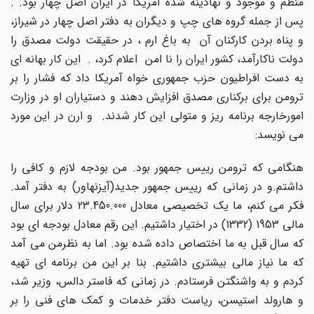
منظم و موجود و نهادینه شده آمریکا در ایران اصل چهار بود. .
پس از جمله گروه های چپ و دیگران به دفتر اصل چهار در شیراز،
و پناه بردن کارکنان آن به باغ ارم ، در حقیقت دولت مصدق را
دولت ناکارآمد، کشور ایران را نا امن اعلام کرد، . این کار بهانه ای
به دست افراطیون حزب جمهوری خواه آمریکا داد که فشار را بر
ترومن برای برکناری مصدق افزایش دهند و دستیاران او در وزارت
امورخارجه برنامه ریز و متولی این کار شدند. و ارن در این مورد
می نویسد:
هنگامی که ترومن رییس جمهور بود. من بودجه لازم و کافی را
داشتم.و در زمانی که رییس جمهور جدید(آیزنهاور) به دفتر آمد.
فکر می کنم، ما یک تخصیصی معادل 23.450.000 دلار برای سال
مالی 1953 (1332) در اختیار داشتیم. این رقم معادل بودجه ای بود
که سال قبل به ما اختصاص داده شده بود. اما به نظرمن می آمد
که ما نیاز مالی بیشتری داشتیم. بنا بر این من برنامه ای تهیه
کردم و به واشنگتن فرستادم. در زمانی که فاستر دالس، وزیر شد،
و هارولد استیسن، ریاست دفتر خدمات و کمک های فنی را بر