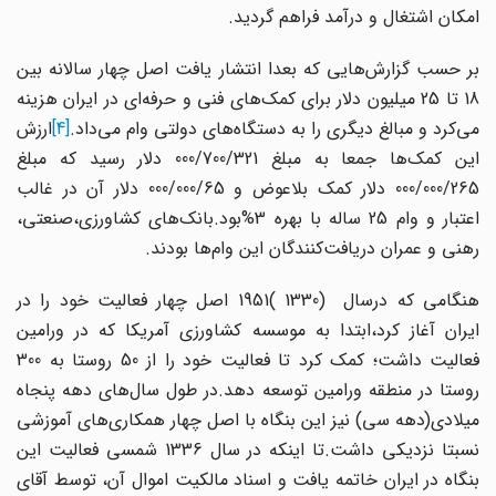
امکان اشتغال و درآمد فراهم‌ گردید.
بر حسب گزارش‌هایی که بعدا انتشار یافت‌ اصل چهار سالانه بین
18 تا 25 میلیون دلار برای کمک‌های فنی و حرفه‌ای در ایران هزینه‌
می‌کرد و مبالغ دیگری را به دستگاه‌های دولتی‌ وام می‌داد.
[4]
ارزش
این کمک‌ها جمعا به مبلغ‌ 000/700/321 دلار رسید که مبلغ‌
000/000/265 دلار کمک بلاعوض و 000/000/65 دلار آن در غالب
اعتبار و وام 25 ساله با بهره 3%بود.بانک‌های کشاورزی،صنعتی،
رهنی و عمران دریافت‌کنندگان این وام‌ها بودند.
هنگامی که درسال (1330 )1951 اصل چهار فعالیت‌ خود را در
ایران آغاز کرد،ابتدا به موسسه کشاورزی آمریکا که در ورامین
فعالیت داشت؛ کمک‌ کرد تا فعالیت خود را از 50 روستا به 300
روستا در منطقه ورامین توسعه دهد.در طول سال‌های‌ دهه پنجاه
میلادی(دهه سی) نیز این بنگاه با اصل چهار همکاری‌های آموزشی
نسبتا نزدیکی داشت.تا اینکه در سال 1336 شمسی فعالیت این
بنگاه در ایران خاتمه یافت و اسناد مالکیت اموال آن، توسط آقای