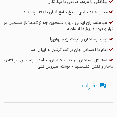
بیگانگی با مردم، مردمی با بیگانگان
مجموعه 20 جلدی تاریخ جامع ایران با 170 نویسنده
سیاستمداران ایرانی درباره فلسطین چه نوشتند؟/از ف‍ل‍س‍طی‍ن‌ در
ف‍راز و ف‍رود ت‍اری‍خ تا انتفاضه
تبعید رضاخان و نجات رژیم پهلوی!
امام با احساس جان بر کف گرفتن به ایران آمد
استقلال رضاخان در کتاب « ایران، برآمدن رضاخان، برافتادن
قاجار و نقش انگلیسیها » نوشته سیروس غنی
نظرات