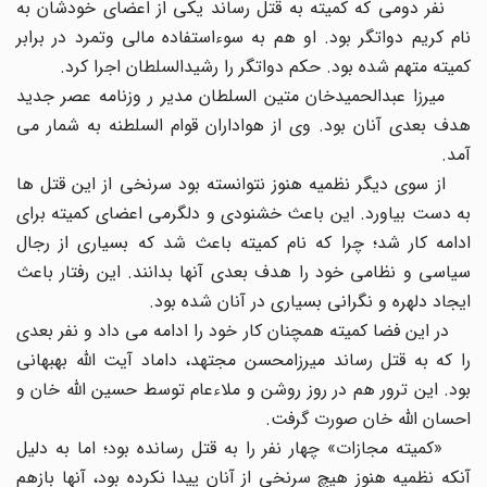
نفر دومی که کمیته به قتل رساند یکی از اعضای خودشان به
نام کریم دواتگر بود. او هم به سوءاستفاده مالی وتمرد در برابر
کمیته متهم شده بود. حکم دواتگر را رشیدالسلطان اجرا کرد.
میرزا عبدالحمیدخان متین السلطان مدیر ر وزنامه عصر جدید
هدف بعدی آنان بود. وی از هواداران قوام السلطنه به شمار می
آمد.
از سوی دیگر نظمیه هنوز نتوانسته بود سرنخی از این قتل ها
به دست بیاورد. این باعث خشنودی و دلگرمی اعضای کمیته برای
ادامه کار شد؛ چرا که نام کمیته باعث شد که بسیاری از رجال
سیاسی و نظامی خود را هدف بعدی آنها بدانند. این رفتار باعث
ایجاد دلهره و نگرانی بسیاری در آنان شده بود.
در این فضا کمیته همچنان کار خود را ادامه می داد و نفر بعدی
را که به قتل رساند میرزامحسن مجتهد، داماد آیت الله بهبهانی
بود. این ترور هم در روز روشن و ملاءعام توسط حسین الله خان و
احسان الله خان صورت گرفت.
«کمیته مجازات» چهار نفر را به قتل رسانده بود؛ اما به دلیل
آنکه نظمیه هنوز هیچ سرنخی از آنان پیدا نکرده بود، آنها بازهم