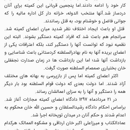
کار خود را ادامه دادند.اما پنجمین قربانی این کمیته برای آنان
دردساز شد.آنها منتخب الدوله، خزانه دار کل اداره مالیه را که
جوانی فاضل و خوشنام بود، به قتل رساندند.
قتل او باعث ایجاد اختلاف نظر شدید میان اعضای کمیته شد.
سرانجام هم باعث شد که افراد کمیته دستگیر بشوند. البته این
نظمیه نبود که توانست آنها را دستگیر کند، بلکه اعترافات یکی از
اعضای بریده آنها به نام بهادرالسلطنه کردستانی باعث شناسایی و
بازداشت آنها شد؛ اما این بازداشت ها در زمان صدارت نجفقلی
خان بختیاری صمصام السلطنه صورت گرفت.
اکثر اعضای کمیته اما پس از بازپرسی به بهانه های مختلف
آزاد شدند. اما دولت بعدی که دولت قوام السلطنه بود بار دیگر
همه را دستگیر و آنها را به سزای اعمالشان رساند.
در 21 مردادماه 1297 دادگاه اعضای کمیته مجازات آغاز شد.
براساس احکام دادگاه رشیدالسلطان و حسین الله خان محکوم به
اعدام شدند و حکم آنان در میدان توپخانه اجرا شد.
عمادالکتاب و میرزاعلی اکبر خان ارداقی و مشکوه الممالک هرکدام