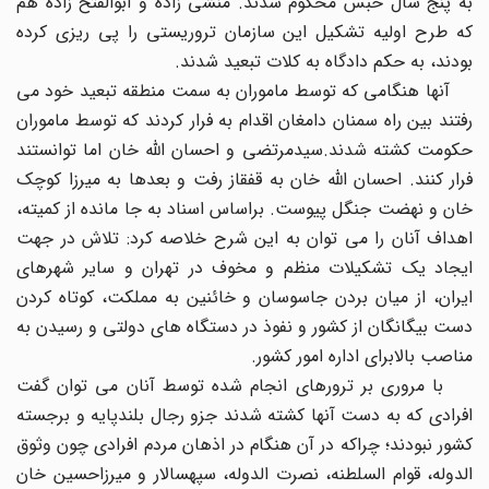
به پنج سال حبس محکوم شدند. منشی زاده و ابوالفتح زاده هم
که طرح اولیه تشکیل این سازمان تروریستی را پی ریزی کرده
بودند، به حکم دادگاه به کلات تبعید شدند.
آنها هنگامی که توسط ماموران به سمت منطقه تبعید خود می
رفتند بین راه سمنان دامغان اقدام به فرار کردند که توسط ماموران
حکومت کشته شدند.سیدمرتضی و احسان الله خان اما توانستند
فرار کنند. احسان الله خان به قفقاز رفت و بعدها به میرزا کوچک
خان و نهضت جنگل پیوست. براساس اسناد به جا مانده از کمیته،
اهداف آنان را می توان به این شرح خلاصه کرد: تلاش در جهت
ایجاد یک تشکیلات منظم و مخوف در تهران و سایر شهرهای
ایران، از میان بردن جاسوسان و خائنین به مملکت، کوتاه کردن
دست بیگانگان از کشور و نفوذ در دستگاه های دولتی و رسیدن به
مناصب بالابرای اداره امور کشور.
با مروری بر ترورهای انجام شده توسط آنان می توان گفت
افرادی که به دست آنها کشته شدند جزو رجال بلندپایه و برجسته
کشور نبودند؛ چراکه در آن هنگام در اذهان مردم افرادی چون وثوق
الدوله، قوام السلطنه، نصرت الدوله، سپهسالار و میرزاحسین خان