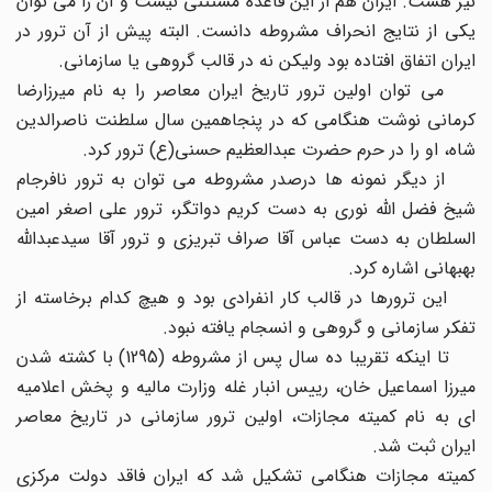
نیز هست. ایران هم از این قاعده مستثنی نیست و آن را می توان
یکی از نتایج انحراف مشروطه دانست. البته پیش از آن ترور در
ایران اتفاق افتاده بود ولیکن نه در قالب گروهی یا سازمانی.
می توان اولین ترور تاریخ ایران معاصر را به نام میرزارضا
کرمانی نوشت هنگامی که در پنجاهمین سال سلطنت ناصرالدین
شاه، او را در حرم حضرت عبدالعظیم حسنی(ع) ترور کرد.
از دیگر نمونه ها درصدر مشروطه می توان به ترور نافرجام
شیخ فضل الله نوری به دست کریم دواتگر، ترور علی اصغر امین
السلطان به دست عباس آقا صراف تبریزی و ترور آقا سیدعبدالله
بهبهانی اشاره کرد.
این ترورها در قالب کار انفرادی بود و هیچ کدام برخاسته از
تفکر سازمانی و گروهی و انسجام یافته نبود.
تا اینکه تقریبا ده سال پس از مشروطه (1295) با کشته شدن
میرزا اسماعیل خان، رییس انبار غله وزارت مالیه و پخش اعلامیه
ای به نام کمیته مجازات، اولین ترور سازمانی در تاریخ معاصر
ایران ثبت شد.
کمیته مجازات هنگامی تشکیل شد که ایران فاقد دولت مرکزی