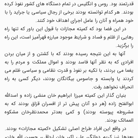
قدرتمند بود. روس و انگلیس در تمام دستگاه های کشور نفوذ کرده
بودند. هر کدام توانسته بودند برخی از رجال سیاسی یا جراید را با
خود همراه و آنان را عامل اجرای اهداف خود کنند.
در این فضا بود که کمیته مجازات با قبول این باور که تنها راه
رهایی از ظلم و فساد و شرایط موجود مبارزه قهرآمیز است، این راه
را برگزید.
آنها به این نتیجه رسیده بودند که با کشتن و از میان بردن
افرادی که به نظر آنها فاسد بودند و اموال مملکت و مردم را به
یغما می بردند، با تکیه بر نفوذ و قدرت نظامی و سیاسی ظلم می
کردند یا وابسته و جاسوس بیگانگان بودند، دیگر کسی به راه
انحراف نخواهد رفت.
بنیان گذار این کمیته میرزا ابراهیم خان منشی زاده و اسدالله
ابوالفتح زاده (هر دو آنان پیش تر از افسران قزاق بودند که به
مشروطه پیوسته بودند) و کمی بعدتر محمدنظرخان مشکوه
الممالک بودند.
در واقع این افراد طراح اصلی تشکیل «کمیته مجازات» بودند.
بعدها نیز کریم دواتگر، علی اکبر خان ارداقی، حسین الله خان،