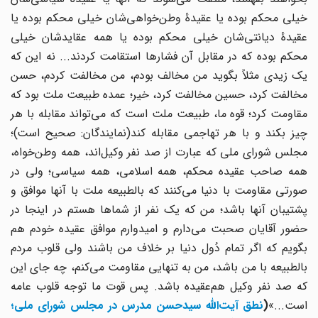
خیلى محکم بوده یا عقیدۀ وطن‌خواهى‌شان خیلى محکم بوده یا
عقیدۀ دیانتى‌شان خیلى محکم بوده یا همه عقایدشان خیلى
محکم بوده که در مقابل آن فشارها استقامت کردند... نه این که
یک زیدى مثلاً بگوید من مخالف بودم، من مخالفت کردم، حسن
مخالفت کرد، حسین مخالفت کرد، خیر؛ عمده طبیعت ملت بود که
مقاومت کرد؛ قوه ما، طبیعت ملت است که می‌تواند مقابله با هر
چیز بکند و با هر تهاجمى مقابله کند(نمایندگان: صحیح است)؛
مجلس شوراى ملى که عبارت از صد نفر وکیل‌اند، همه وطن‌خواه،
همه صاحب عقیده محکم، همه اسلامى، همه سیاسى؛ ولى در
صورتى مقاومت با دنیا می‌کنند که بالطبیعه ملت با آنها موافق و
پشتیبان آنها باشد؛ من که یک نفر از شماها هستم در اینجا در
حضور آقایان صحبت می‌دارم و امیدوارم موافق عقیده خودم هم
بگویم که اگر تمام دُول دنیا بر خلاف من باشند ولی قلوب مردم
بالطبیعه با من باشد، من به تنهایی مقاومت می‌کنم، چه جاى این
که صد نفر وکیل هم‌عقیده باشد. پس قوت ما توجه قلوب عامه
است...»
(
نطق آیت‌الله سیدحسن مدرس در مجلس شورای ملی؛