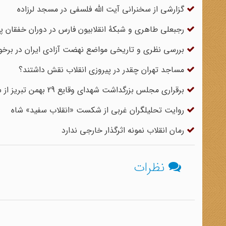
گزارشی از سخنرانی آیت الله فلسفی در مسجد لرزاده
رجبعلی طاهری و شبکهٔ انقلابیون فارس در دوران خفقان پ
بررسی نظری و تاریخی مواضع نهضت آزادی ایران در برخورد ب
مساجد تهران چقدر در پیروزی انقلاب نقش داشتند؟
برقراری مجلس بزرگداشت شهدای وقایع 29 بهمن تبریز از سوی آیات ثلاثه در مسجد اعظم قم
روایت تحلیلگران غربی از شکست «انقلاب سفید» شاه
رمان انقلاب نمونه اثرگذار خارجی ندارد
نظرات