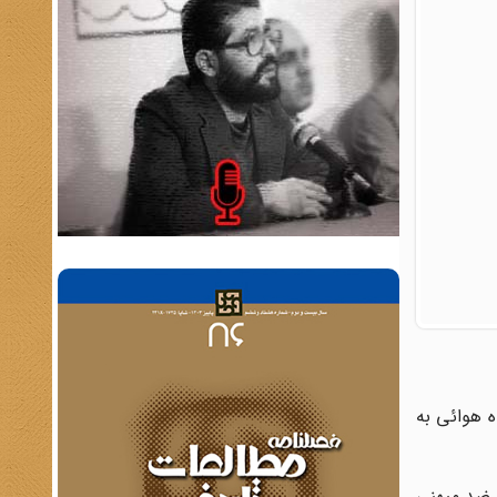
از درجه‏داران پایگاه هوائى به
ارهاى ضد میهنى