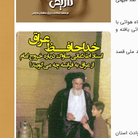
[مى‏کردند] و تعداد 1500 نفر از پرسنل پایگاه هوائى با
ن د ش2 از قید و بند افسران رهائى یافته و
هاى ضد ملى قصد
ه درباره حوادث استان