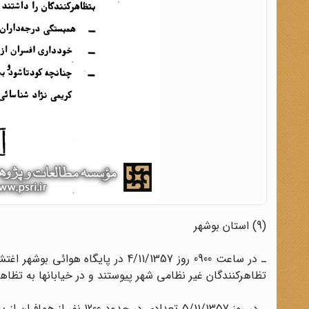
(9) استان بوشهر
تظاهرکنندگان غیر نظامى شهر پیوستند و در خیابانها به تظا
ـ در روز 5/11/1357 تعدادى