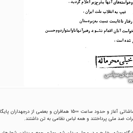
ـ در ساعت 0900 روز 4/11/1357 در پایگاه هوائى بوشهر اغتشاشاتى آغاز و حدود ساعت 1500 همافران و بعضى 
هرات ضد ملى پرداختند و همه لباس نظامى به تن داشتند.
 در حدود 1200 نفر از همافران از پایگاه بوشهر خارج و در محل میدان شهر بوشهر جمع و بدادن شع