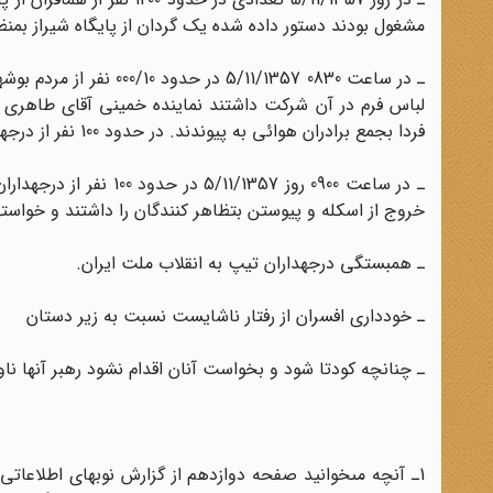
مشغول بودند دستور داده شده یک گردان از پایگاه شیراز بمنظور
فردا بجمع برادران هوائى به پیوندند. در حدود 100 نفر از درجه‏داران ن د ش که در شهر سکونت دارند در بین آنها دیده شده‏اند.
ـ در ساعت 0900 روز 57
خروج از اسکله و پیوستن بتظاهر کنندگان را داشتند و خواسته‏ه
ـ همبستگى درجه‏داران تیپ به انقلاب ملت ایران.
ـ خوددارى افسران از رفتار ناشایست نسبت به زیر دستان
ـ چنانچه کودتا شود و بخواست آنان اقدام نشود رهبر آنها نا