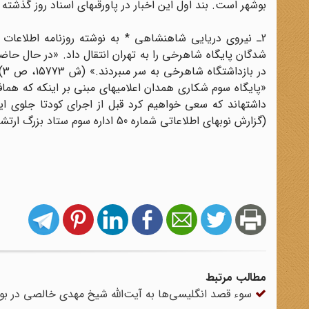
بوشهر است. بند اول این اخبار در پاورقى‏هاى اسناد روز گذشته 
د
«پایگاه سوم شکارى همدان اعلامیه‏اى مبنى بر اینکه که هماف
داشته‏اند که سعى خواهیم کرد قبل از اجراى کودتا جلوى این 
(گزارش نوبه‏اى اطلاعاتى شماره 50 اداره سوم ستاد بزرگ ارتشتاران، ص 11)
مطالب مرتبط
سوء قصد انگلیسی‌ها به آیت‌الله شیخ مهدی خالصی در بو