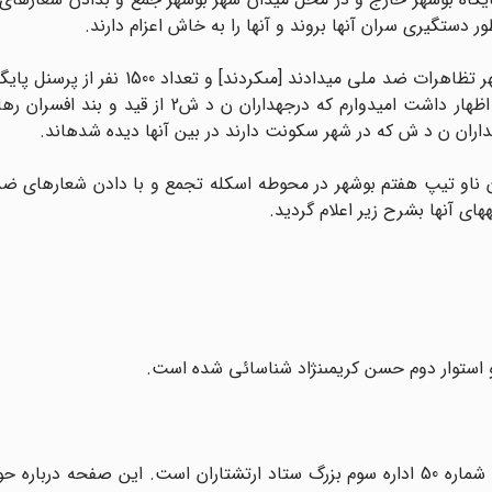
 دستگیرى سران آنها بروند و آنها را به خاش اعزام دارند.
ـ در ساعت 0830 5/11/1357 در حدود 000/10 نفر از مردم بوشهر تظاهرات ضد ملى میدادند 
لباس فرم در آن شرکت داشتند نماینده خمینى آقاى طاهرى اظهار داشت امیدوارم که درجه‏داران 
5/11/13 در حدود 100 نفر از درجه‏داران ناو تیپ هفتم بوشهر در محوطه اسکله تجمع و با دادن شعار
اى آنها بشرح زیر اعلام گردید.
و استوار دوم حسن کریمى‏نژاد شناسائى شده است.
1ـ آنچه مى‏خوانید صفحه دوازدهم از گزارش نوبه‏اى اطلاعاتى شماره 50 اداره سوم بزرگ ستاد ارتشتاران است. این صفح