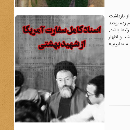
روزنامه اطلاعات ساعت چهار بعدازظهر امروز (5/11/57) یک هواپیماى ارتشى 48 نفر از بازداشت
 نفع مردم زده بودند
بودند مرتبط باشد.
شد و اظهار
ى‏نماییم.»