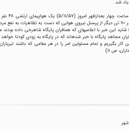
یاد شد.
2ـ نیروى دریایى شاهنشاهى * به نوشته 
شدگان پایگاه شاهرخى را به تهران انتقال داد. «در حال حاضر 70 تن دیگر از پرسنل نیروى هوایى که دست به تظاهرات به
ر بازداشتگاه شاهرخى به سر مى‏بردند.» (ش 15773، ص 3) شاید این خبر با اعلامیه‏اى که همافران پایگاه شاهرخى داده 
ران مجاهد پایگاه با خبر شده‏اند که در پایگاه به زودى کودتا خواهد 
کار بگیریم و تمام مسئولین امر را در هر مقامى که باشند تیرباران م
شهر