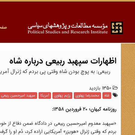
صفح
اظهارات سپهبد ربیعی درباره شاه
ربیعی: به پوچ بودن شاه وقتی پی بردم که ژنرال آمری
1350 بازدید
شاه
محمدرضا پهلوی
رژیم پهلوی
آمریکا
سپهبد امیرحسین ربیعی
روزنامه کیهان؛ ۲۰ فروردین ۱۳۵۸
:
«سپهبد معدوم امیرحسین ربیعی در دادگاه ضمن دفاع از خو
بردم که وقتی ژنرال «هویزر» آمریکایی اراده کرد، دُم او را گرف