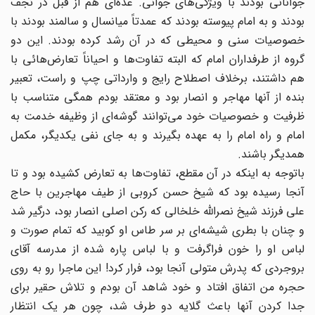
جوانانی بودند با ویژگی‌های جوانی. عده‌ای هم از قبل در نجف
بودند و به امام پیوسته بودند که عمدتاً میانسال و سالمند بودند با
خصوصیات سنی و محیطی که در آن رشد کرده بودند. این دو
گروه از طرفداران امام که البته تفاوت‌ها و احیاناً تعارض‌هائی با
هم داشتند، برخلاف اصطلاح رایج و وارداتی چپ و راست، تعبیر
بنده از آنها مهاجر و انصار بود و معتقد بودم همگی متناسب با
ظرفیت و خصوصیات خود می‌توانند گوشه‌ای از وظیفه خدمت به
امام و راه امام را به عهده بگیرند و به جای نفی یکدیگر، مکمل
همدیگر باشند.
باتوجه به اینکه در آن مقطع، تفاوت‌ها به تعارض کشیده بود و تا
آنجا رسیده بود که شیخ حسن کروبی از طیف مهاجرین با حاج
علی فرزند شیخ نصرالله خلخالی که رکن اصلی انصار بود، درگیر شد
و چنان با بطری شیشه‌ای بر سر طاس او کوبید که تمام صورت و
لباس او را خون فراگرفت و با لباس پاره شده از مدرسه آقای
بروجردی که پدرش متولی آنجا بود، فرار کرد! این ماجرا رو به روی
حجره من اتفاق افتاد و خود شاهد آن بودم و تلاش حقیر برای
جدا کردن آنها باعث گلایه دو طرف شد، چون هر یک انتظار