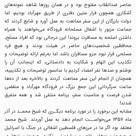
عناصر ضدانقلاب مفتوح بود و در همان روزها شاهد نمونه‌های
آشکاری همچون فرار متین دفتری از طریق مهرآباد بودیم، اما
دولت بازرگان از این سفر ممانعت به عمل آورد و شایع کردند که
جماعت مزبور با اشغال مسلحانه فرودگاه می‌خواهند با همراه
داشتن اسلحه به مسافرت بروند! این درحالی بود که افراد مسلَح،
محافظین شخصیت‌های حاضر در هیئت بودند و هیچ فرد
مسلحی قرار نبود جزو مسافران باشد اما به‌رغم ارائه توضیحات و
تکذیب این اتهام و شکایت به دادستانی، که اینجانب آن را
نوشتم و صدها نفر امضاء کردیم با سانسور توضیحات و تکذیبیه،
همچنان از انجام این سفر ممانعت کردند و بالاخره بعد از ده‌ها
ساعت سرگردانی این جمع بزرگ در فرودگاه مهرآباد و منقضی
شدن فرصت و مناسبت سفر، برنامه منتفی شد و همه متفرق
شدند!
مشابه این برخورد را در مورد برنامه دیگـری که شیخ محمـد در آذر
ماه 1357 می‌خواســت انجام دهد به عمل آوردند. شیخ محمد
معتقد بود اگر ما در مرزهای فلسطین اشغالی در جنگ با اسرائیل
و صهیونیست‌های غاصب پیشدستی نکنیم، صهیونیست‌ها در