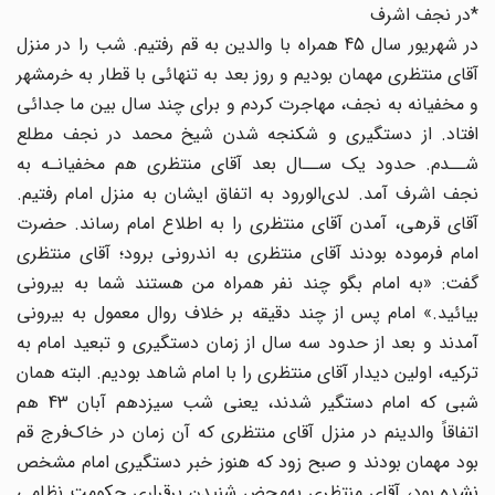
*در نجف اشرف
در شهریور سال 45 همراه با والدین به قم رفتیم. شب را در منزل
آقای منتظری مهمان بودیم و روز بعد به تنهائی با قطار به خرمشهر
و مخفیانه به نجف، مهاجرت کردم و برای چند سال بین ما جدائی
افتاد. از دستگیری و شکنجه شدن شیخ محمد در نجف مطلع
شــدم. حدود یک ســال بعد آقای منتظری هم مخفیانـه به
نجف اشرف آمد. لدی‌الورود به اتفاق ایشان به منزل امام رفتیم.
آقای قرهی، آمدن آقای منتظری را به اطلاع امام رساند. حضرت
امام فرموده بودند آقای منتظری به اندرونی برود؛ آقای منتظری
گفت: «به امام بگو چند نفر همراه من هستند شما به بیرونی
بیائید.» امام پس از چند دقیقه بر خلاف روال معمول به بیرونی
آمدند و بعد از حدود سه سال از زمان دستگیری و تبعید امام به
ترکیه، اولین دیدار آقای منتظری را با امام شاهد بودیم. البته همان
شبی که امام دستگیر شدند، یعنی شب سیزدهم آبان 43 هم
اتفاقاً والدینم در منزل آقای منتظری که آن زمان در خاک‌فرج قم
بود مهمان بودند و صبح زود که هنوز خبر دستگیری امام مشخص
نشده بود، آقای منتظری به‌محض شنیدن برقراری حکومت نظامی