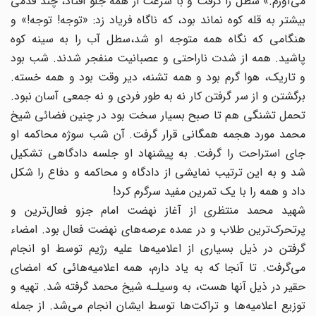
می‌آورم.» سطل را گرفت و با سرعت از همه جلو افتاد، چند قدمی
بیشتر به قله کوه نماند بود، که ناگاه فریاد زد: «توجه! توجه!» و
هنگامی که نگاه همه متوجه او شد،سطل آب را به سینه کوه
پاشید. همه از شدت ناراحتی و عصبانیت منفجر شدند. شب بود
و تاریک، هوا گرم بود و همه تشنه، دیر وقت بود و همه خسته.
برگشتن و از سر گرفتن کار نه به ‌طور فردی و نه جمعی آسان نبود.
تحمل تشنگی هم تا صبح بسیار سخت بود در چنین فضائی شیخ
محمد مورد هجمه همگانی قرار گرفت. آن شب سوژه محاکمه او
جای استراحت را گرفت. به پیشنهاد او جلسه دادگاهی تشکیل
شد و به این ترتیب نمایشی از دادگاه و محاکمه و دفاع را شکل
داد و همه را با یک تمرین مفید سرگرم کرد!
شهید محمد منتظری از آغاز نهضت امام جزو فعال‌ترین و
پرتحرک‌ترین طلاب و در عمده عرصه‌های نهضت فعال بود. امضاء
گرفتن در ذیل بسیاری از اعلامیه‌ها علیه رژیم توسط او انجام
می‌گرفت. تا آنجا که به یاد دارم، همه اعلامیه‌هائی که امضای
حقیر در ذیل آنها هست، به وسیلـه شیخ محمد گرفته شد. تهیه و
توزیع اعلامیه‌ها و تراکت‌ها توسط ایشان انجام می‌شد. از جمله