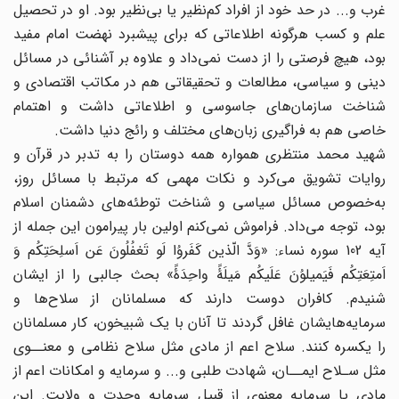
غرب و... در حد خود از افراد کم‌نظیر یا بی‌نظیر بود. او در تحصیل
علم و کسب هرگونه اطلاعاتی که برای پیشبرد نهضت امام مفید
بود، هیچ فرصتی را از دست نمی‌داد و علاوه بر آشنائی در مسائل
دینی و سیاسی، مطالعات و تحقیقاتی هم در مکاتب اقتصادی و
شناخت سازمان‌های جاسوسی و اطلاعاتی داشت و اهتمام
خاصی هم به فراگیری زبان‌های مختلف و رائج دنیا داشت.
شهید محمد منتظری همواره همه دوستان را به تدبر در قرآن و
روایات تشویق می‌کرد و نکات مهمی که مرتبط با مسائل روز،
به‌خصوص مسائل سیاسی و شناخت توطئه‌های دشمنان اسلام
بود، توجه می‌داد. فراموش نمی‌کنم اولین بار پیرامون این جمله از
آیه 102 سوره نساء: «وَدَّ الّذین کَفَروُا لَو تَغفُلُونَ عَن اَسلِحَتِکُم وَ
اَمتِعَتِکُم فَیَمیلوُنَ عَلَیکُم مَیلَۀً واحِدَۀً» بحث جالبی را از ایشان
شنیدم. کافران دوست دارند که مسلمانان از سلاح‌ها و
سرمایه‌هایشان غافل گردند تا آنان با یک شبیخون، کار مسلمانان
را یکسره کنند. سلاح اعم از مادی مثل سلاح نظامی و معنــوی
مثل سـلاح ایمــان، شهادت طلبی و... و سرمایه و امکانات اعم از
مادی یا سرمایه معنوی از قبیل سرمایه وحدت و ولایت. این