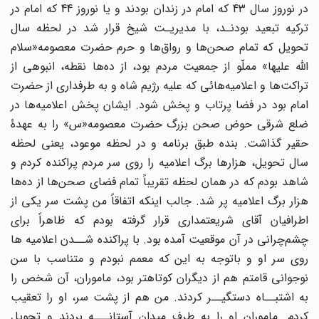
در نوروز سال 43 که امام در زندان بودند و یا نوروز 44 که امام در
ترکیه تبعید بودنـد، با مدیریـت شیخ قرار شد در لحظه سال
تحویل که تمام صحن‌ها و رواق‌ها و حرم حضرت معصومه«سلام
الله علیها» مملّو از جمعیت مردم بود، از ده‌ها نقطه، انبوهی از
تراکت‌ها و اعلامیه‌هائی که علیه رژیم شاه و به طرفداری از حضرت
امام بود در فضا پرتاب و پخش شود. ایشان پخش اعلامیه‌ها در
ضلع شرقی حوض صحن بزرگ حضرت معصومه«س» را به عهدۀ
حقیر گذاشت. بنده طبق برنامه و در لحظه موعود، یعنی لحظه
سال تحویل، هزارها برگ اعلامیه را روی سر مردم پراکنده کردم و
شاهد بودم که در همان لحظه تقریباً تمام فضای صحن‌ها از ده‌ها
هزار برگ اعلامیه پر شد. جالب اینکه اتفاقاً من پشت سر یکی از
اطرافیان آقای شریعتمداری قرار گرفته بودم که ظاهراً برای
چشم‌چرانی در آن موقعیت آمده بود. با پراکنده شــدن اعلامیه ها
روی سر او و باتوجه به این که معمم نبودم و متناسب با سن
نوجوانی قامتم هم از دیگران کوتاهتر بود، ماموران، آن شخص را
به اشتبــاه دستگیــر کردند. من هم از پشت سر، او را تعقیب
کردم. ماموران او را به طرف میدان آستانـــه بردند و تحویل