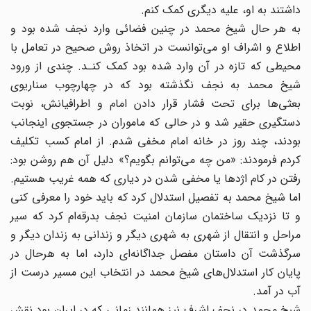
داشتند به او، علیه دیگری کمک کنم.
به هر حال شیخ محمد در چنین فضائی وارد نجف شده بود و
اطلاع و اشراف او می‌توانست در اتخاذ روش صحیح در تعامل با
محیطی که تازه در آن وارد شده بود کمک کنـد. چندی از ورود
شیخ محمد به نجف نگذشته بود که در چهارچوب سناریوی
بعثی‌ها برای تحت فشار قرار دادن امام و اطرافیانش، نوبت
دستگیری حقیر شد و در حالی که ماموران در جستجوی اینجانب
بودند، چند روز در خانه امام مخفی شدم. از امام کسب تکلیف
کردم فرمودند: «من چه می‌توانم بگویم؟» دلیل آن هم روشن بود:
رفتن در کام اژدها یا مخفی شدن در دیاری که همه غریب هستیم.
اما شیخ محمد به تفصیل استدلال کرد که باید خود را معرفی کنی
و تا نزدیک ساختمان سازمان امنیت نجف بدرقه‌ام کرد که سیر
مراحل و انتقال از شهری به شهری دیگر و زندانی به زندان دیگر و
سرگذشت آن داستان مفصل جداگانه‌ای دارد، اما به هرحال در
پایان کار استدلال‌های شیخ محمد در انتخاب این مسیر درست از
آب در آمد.
شیخ محمد در نجف اشرف نیز همانند زمانی که در ایران بود نقش