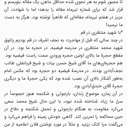
تا مجبور شوم به هر نحوی شده حداقل ماهی یک مقاله بنویسم و
قرار شد که برای شماره تیرماه مقاله را بدهد؛ اما با شهادت آن
عزیز در هفتم تیرماه، مقاله‌ای که ظاهراً نوشته بود، هرگز به دست
ما نرسید!
*با شهید منتظری در قم
در چند سالی که قبل از مهاجرت به نجف اشرف در قم بودیم پاتوق
شهید محمد منتظری در مدرسه فیضیه، در حجره ما بود. در آن
مقطع حجرۀ ما بالای اولین حجره ورودی سمت راست فیضیه بود.
هم حجره‌ای‌های ما آقای شیخ حسن بیات و شیخ قربانعلی طالب
نجف‌آبادی بودند. در مدرسۀ فیضیه دو حجره بود که عکس امام
به‌طور آشکار بالای آن نصب شده بود که یکی حجرۀ ما و دیگری
حجرۀ آقای خندق‌آبادی بود.
در آن زمان، موضوع زندان، بازجوئی و شکنجه هنوز خصوصاً در
سنّ ما زیاد شناخته شده نبود، با این حال شیخ محمد سعی
می‌کرد مقاومت به هنگام بازجوئی و تحمل شکنجه و دفاع در
حین محاکمه را تمرین کند. گاهی خودش زمینه را فراهم می‌کرد و
می‌گفت مرا کتک بزنید و مثلاً در مورد نوشتن فلان اعلامیه از من