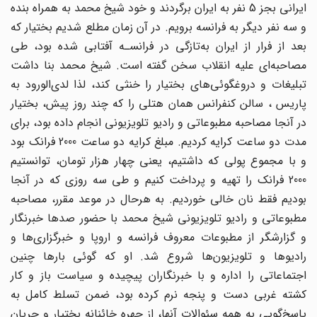
ایرانی بجز 5 نفر به ایران برگردند و خود شیخ محمد به همراه بنده
و سه نفر دیگر به فرانسه برویم. در آن زمان مطلع شدیم بختیار که
بعد از فرار از ایران به‌تازگی در فرانسـه آفتابی شده بود، طی
مصاحبه‌ای علیه انقلاب سخن گفته است. شیخ محمد بنا داشت
تبلیغات و دروغگوئی‌های بختیار را خنثی کند، لذا لدی‌الورود به
پاریس ، سالن کنفرانس همان هتلی را که چند روز پیش، بختیار
در آنجا مصاحبه مطبوعاتی و رادیو تلویزیونی انجام داده بود، برای
مدت دو ساعت کرایه کردیم. مبلغ کرایه دو ساعت 2000 فرانک بود
و با مجموع پولی که داشتیم، یعنی چهار هزار تومان، توانستیم
2000 فرانک را تهیه و پرداخت کنیم و طی سه روزی که در آنجا
بودیم فقط نان خالی خوردیم. به هرحال در موعد مقرر، مصاحبه
مطبوعاتی و رادیو تلویزیونی شیخ محمد با حضور صدها خبرنگار
و گزارشگر از مطبوعات معروف فرانسه و اروپا و خبرگزاری‌ها و
رادیوها و تلویزیون‌ها شروع شد. او که گوئی بارها چنین
اجتماعاتی را اداره و با خبرنگاران پیچیده و سیاست باز و کار
کشته غربی دست و پنجه نرم کرده بود، ضمن تسلط کامل به
پاسخ‌گویی به همه سئوالات آنها، از چهره خائنانه بختیار و جریان