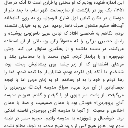
این اندازه شنیده بودیم که او مخفی یا فراری است تا آنکه در سال
1351، یک روز در بازگشت از نمازجماعت ظهر امام، با چند نفر از
دوستان در دکان کبابی اول شارع الرسول، رو به روی کتابخانه
آیت‌الله حکیم مشغول صرف ناهار بودیم. من رو به خیابان نشسته
بودم، نگاهم به شخصی افتاد که لباس عربی ناموزونی پوشیده و
زنبیل حصیری بزرگی را که معمولاً زنان روستائی از آن استفاده
می‌کنند، در دست داشت و از رهگذری سئوال می‌ کند. وقتی
نیم‌چهره او را برانداز کردم، شیخ محمد را با محاسنی بلند و
موهای آشفته‌ای که از زیر چفیه روی پیشانیش ریخته بود،
شناختم. با آنکه باور نکرده بودم، شتابان از جا کنده شدم، غذا را
رها کردم و خود را به او رساندم. او به زبان عربی اما با لهجه
نجف‌آبادی از آن مرد عرب، سراغ مدرسه آیت‌الله بروجردی را
می‌گرفت. از پشت سر بازوی او را گرفتم و گفتم: «برویم مدرسه
آقای بروجردی!» خودش بود با همان صمیمیت و صفا با همان
اخلاص و محبت. از آنجا تا مدرسه آقای بروجردی فاصله اندکی
بود. خوشحال و شوق‌زده به مدرسه رفتیم. حجره حقیر در طبقه
سوم بود. هنوز هیچ کس از ورود شیخ محمد به نجف مطلع نشده