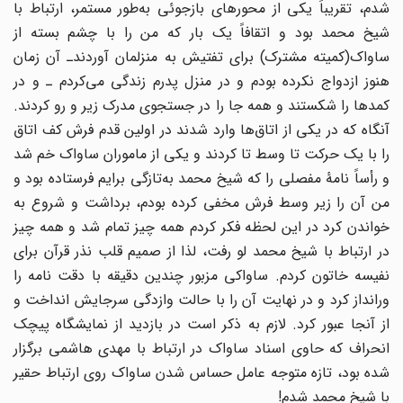
شدم، تقریباً یکی از محورهای بازجوئی به‌طور مستمر، ارتباط با
شیخ محمد بود و اتقافاً یک بار که من را با چشم بسته از
ساواک(کمیته مشترک) برای تفتیش به منزلمان آوردندـ آن زمان
هنوز ازدواج نکرده بودم و در منزل پدرم زندگی می‌کردم ـ و در
کمدها را شکستند و همه جا را در جستجوی مدرک زیر و رو کردند.
آنگاه که در یکی از اتاق‌ها وارد شدند در اولین قدم فرش کف اتاق
را با یک حرکت تا وسط تا کردند و یکی از ماموران ساواک خم شد
و رأساً نامۀ مفصلی را که شیخ محمد به‌تازگی برایم فرستاده بود و
من آن را زیر وسط فرش مخفی کرده بودم، برداشت و شروع به
خواندن کرد در این لحظه فکر کردم همه چیز تمام شد و همه چیز
در ارتباط با شیخ محمد لو رفت، لذا از صمیم قلب نذر قرآن برای
نفیسه خاتون کردم. ساواکی مزبور چندین دقیقه با دقت نامه را
ورانداز کرد و در نهایت آن را با حالت وازدگی سرجایش انداخت و
از آنجا عبور کرد. لازم به ذکر است در بازدید از نمایشگاه پیچک
انحراف که حاوی اسناد ساواک در ارتباط با مهدی هاشمی برگزار
شده بود، تازه متوجه عامل حساس شدن ساواک روی ارتباط حقیر
با شیخ محمد شدم!