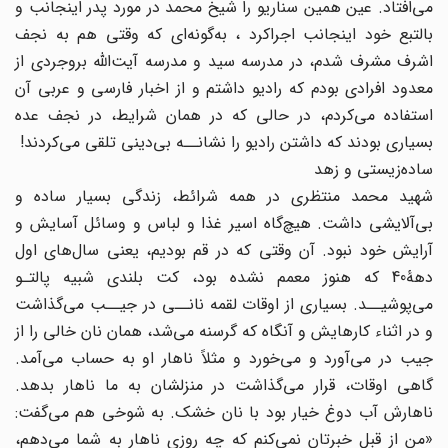
می‌افتاد. عین همین سناریو را شیخ محمد در مورد پدر اینجانب و
بالتبع خود اینجانب اجراکرد ، به‌گونه‌ای که وقتی هم به نجف
اشرف مشرف شدم، در مدرسه سید و مدرسه آیت‌الله بروجردی از
معدود افرادی بودم که رادیو داشتم و از اخبار فارسی و عربی آن
استفاده می‌کردم، در حالی که در همان شرایط، در نجف عده
بسیاری بودند که داشتن رادیو را نشانــه بی‌دینی تلقی می‌کردند!
ساده‌زیستی و زهد
شهید محمد منتظری در همه شرائط، زندگی بسیار ساده و
بی‌آلایشی داشت. هیچ‌گاه اسیر غذا و لباس و وسائل آسایش و
آرایش خود نبود. آن وقتی که در قم بودیم، یعنی سال‌های اول
دهۀ40 که هنوز معمم نشده بود، کت بلندی شبیه پالتـو
می‌پوشیــد. بسیاری از اوقات لقمه نانــی در جیــب می‌گذاشت
و در اثناء کارهایش و آنگاه که گرسنه می‌شد، همان نان خالی را از
جیب در می‌آورد و می‌خورد و مثلاً ناهار او به حساب می‌آمد.
گاهی اوقات، قرار می‌گذاشت در منزلشان به ما ناهار بدهد.
ناهارش آب دوغ خیار بود با نان خشک. به شوخی هم می‌گفت:
«من از قبل خبرتان نمی‌کنم که چه روزی ناهار به شما می‌دهم،