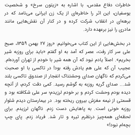
خاطرات دفاع مقدس، با اشاره به «زیتون سرخ» و شخصیت
یوسفیان، این اثر را خاطره‌ای از یک زن ایرانی می‌نامد که در
برهه‌ای در انقلاب شرکت کرده و در کنار آن نقش‌هایی مانند
مادری را نیز برعهده دارد.
در بخش‌هایی از این کتاب می‌خوانیم: «روز 27 بهمن 1359، صبح
علی سر کار رفت، عصر که آمد به او گفتم «باید برای روزبه شیر
بخریم». اصلاً یادم نبود که آن همه شیر با خودم از تهران آورده‌ام.
عجیب آن که علی هم یادش رفته بود! در تاکسی با او صحبت
می‌کردم که ناگهان صدای وحشتناک انفجار از صندوق تاکسی بلند
شد... صدای گریه روزبه به گوشم رسید. کمی دقت کردم، از آنچه
دیده بودم وحشت کردم و بر خودم لرزیدم؛ سر علی شکافته بود و
قسمتی از نیمه‌ مغزش بیرون ریخته بود. در بیمارستان دیدم شلوار
روزبه خونی است. به پاهایش دست زدم. ناگهان لرزیدم. برای
لحظه‌ای همه‌چیز درنظرم تیره و تار شد. فریاد زدم. پای چپ
بچه‌ام نبود!»