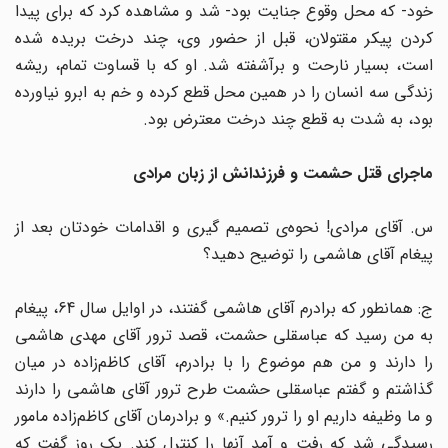
خود- که محل وقوع جنایت بود- شد و مشاهده کرد که برای پیدا
کردن پیکر مقتولان، قبل از حضور وی، چند درخت بریده شده
است، بسیار نارحت و برآشفته شد. او که با قساوت تمام، ریشه
زندگی سه انسان را در همین محل قطع کرده و خم به ابرو نیاورده
بود، به شدت به قطع چند درخت معترض بود.
ماجرای قتل حشمت‌ و فرزندانش از زبان مرادی
س. آقای مرادی! نحوه‌ی تصمیم گیری و اقدامات خودتان بعد از
پیغام آقای هاشمی را توضیح دهید؟
ج: همانطور که برادرم آقای هاشمی گفتند، در اوایل سال 64، پیغام
به من رسید که عباسقلی حشمت، قصد ترور آقای مهدی هاشمی
را دارند و من هم موضوع را با برادرم، آقای کاظم‌زاده در میان
گذاشتم و گفتم عباسقلی حشمت طرح ترور آقای هاشمی را دارند
و ما وظیفه داریم او را ترور کنیم.» و برادرمان آقای کاظم‌زاده مامور
رسیدگی شد که رفت و آمد آنها را کنترل کند. یک روز گفت که