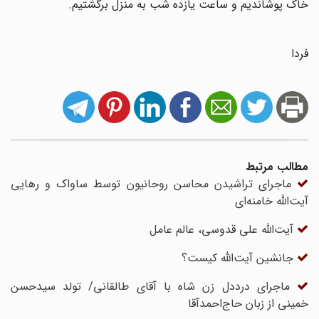
خاک پوشاندیم و ساعت یازده شب به منزل برگشتیم.
فردا
مطالب مرتبط
ماجرای تراشیدن محاسن روحانیون توسط ساواک و رهایی
آیت‌الله خامنه‌ای
آیت‌الله علی قدوسی، عالم عامل
جانشین آیت‌الله کیست؟
ماجرای درددل زن شاه با آقای طالقانی/ تولد سیدحسن
‌خمینی از زبان حاج‌احمدآقا