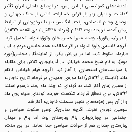
اندیشه‌های کمونیستی از این پس، در اوضاع داخلی ایران تأثیر
گذاشت و ایران زیر بار قرض خسارات، ناشی از جنگ جهانی و
اوضاع وخیم اقتصادی، رفت. انگلیس نیز با برخورداری از شرایط
پیش آمده، قرارداد اوت 1919 م (مرداد 1298ش / ذی‌القعده 1327ق)
را بر رئیس‌الوزراء وقت، میرزا حسن خان وثوق‌الدوله، تحمیل کرد.
اگرچه کابینه‌ی وثوق‌الدوله بر اثر مخالفت همه جانبه‌ی مردم با این
قرارداد سقوط کرد، اما در پی‌اش یکی از نمایندگان مجلس(دوره
دوم)، به نام شیخ محمد خیابانی در آذربایجان، تلاش برای مقابله
با سیاست‌های استعماری را آغاز کرد. اگرچه قیام خیابانی ناکام
ماند (تابستان 1299ش) اما دوره‌ی جدیدی در فرجام تاریخ قاجاریه
از همین زمان آغاز شد، به گونه‌ای که چند ماه بعد، درسوم اسفند
1299ش، برای تحقُق قرارداد شکست خورده، کودتای سیاه روی داد
و از آن پس زمزمه‌های تغییر سلطنت قاجاریه آغاز شد.
سومین دوره‌ی فترت، اگرچه نمایان‌گر نوعی سکوت سیاسی و
اجتماعی در چهاردیواری باغ بهارستان بود، اما باغ و میدان
بهارستان چندان هم از حوادث سیاسی جدا نماند. در این مدت،