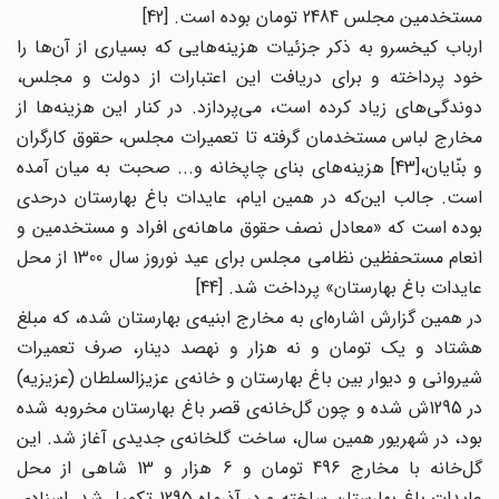
مستخدمین مجلس 2484 تومان بوده است. [42]
ارباب کیخسرو به ذکر جزئیات هزینه‌هایی که بسیاری از آن‌ها را
خود پرداخته و برای دریافت این اعتبارات از دولت و مجلس،
دوندگی‌های زیاد کرده است، می‌پردازد. در کنار این هزینه‌ها از
مخارج لباس مستخدمان گرفته تا تعمیرات مجلس، حقوق کارگران
و بنّایان،[43] هزینه‌های بنای چاپخانه و... صحبت به میان ‌آمده
است. جالب این‌که در همین ایام، عایدات باغ بهارستان درحدی
بوده است که «معادل نصف حقوق ماهانه‌ی افراد و مستخدمین و
انعام مستحفظین نظامی مجلس برای عید نوروز سال 1300 از محل
عایدات باغ بهارستان» پرداخت شد. [44]
در همین گزارش اشاره‌ای به مخارج ابنیه‌ی بهارستان شده، که مبلغ
هشتاد و یک تومان و نه هزار و نهصد دینار، صرف تعمیرات
شیروانی و دیوار بین باغ بهارستان و خانه‌ی عزیزالسلطان (عزیزیه)
در 1295ش شده و چون گل‌خانه‌ی قصر باغ بهارستان مخروبه شده
بود، در شهریور همین سال، ساخت گلخانه‌ی جدیدی آغاز شد. این
گل‌خانه با مخارج 496 تومان و 6 هزار و 13 شاهی از محل
عایدات باغ بهارستان ساخته و در آذرماه 1295 تکمیل شد. اسنادی