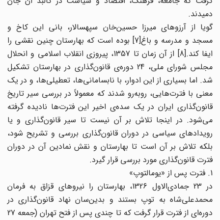
گرفت که جامعه، فرهنگ، اقتصاد و سیاست در کالبد آن جان
دمیدند.
گویا از آرزوهای میرزا حسین‌خان سپهسالار، بانی این کاخ و
مسجد و مدرسه و باغ[7] بوده است که بهارستان چنین نقشی را
ایفا کند.[8] از آن زمان تا 1357، پیروزی انقلاب اسلامی و انحلال
مجلس شورای ملی، 24 دوره‌ی قانون‌گذاری در بهارستان تشکیل
شد. اما بسیاری از این ادوار، با نابسامانی‌ها، تعطیلی‌ها، و در یک
معنی با فترت‌هایی، روبه‌رو شدند که معمولاً در بررسی سیر تاریخ
قانون‌گذاری ایران در یک سده‌ی اخیر این فترت‌ها نادیده گرفته
می‌شود. در اینجا تلاش بر آن نیست تا سیر قانون‌گذاری و یا
رویدادهای سیاسی در دوران قانون‌گذاری بررسی و تشریح شود،
بلکه تلاش بر آن است تا بهارستان و نقش نمادین آن در دوران
فترت قانون‌گذاری مورد بررسی قرار گیرد.
1. فترت پس از «یومالتوپ»
در 23 جمادی‌الاول 1326، بهارستان را نیروهای قزاق به فرمان
محمدعلی‌‌شاه به توپ بستند و بدین‌سان نهاد قانون‌گذاری در
دوره‌ای از فترت قرار گرفت که تا چندی پس از فتح تهران (جمعه 27