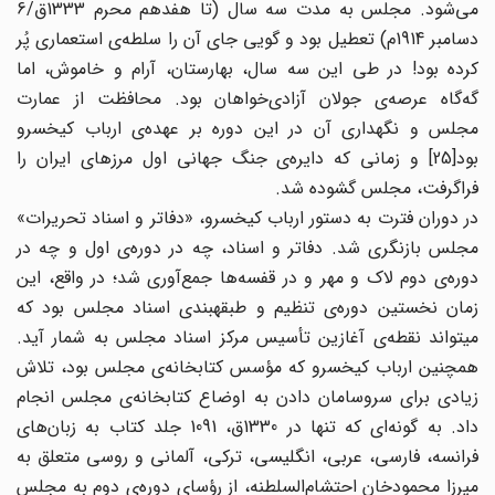
می‌شود. مجلس به مدت سه سال (تا هفدهم محرم 1333ق/6
دسامبر 1914م) تعطیل بود و گویی جای آن را سلطه‌ی استعماری پُر
کرده بود! در طی این سه سال، بهارستان، آرام و خاموش، اما
گه‌گاه عرصه‌ی جولان آزادی‌خواهان بود. محافظت از عمارت
مجلس و نگهداری آن در این دوره بر عهده‌ی ارباب کیخسرو
بود[25] و زمانی که دایره‌ی جنگ جهانی اول مرزهای ایران را
فراگرفت، مجلس گشوده شد.
در دوران فترت به دستور ارباب کیخسرو، «دفاتر و اسناد تحریرات»
مجلس بازنگری شد. دفاتر و اسناد، چه در دوره‌ی اول و چه در
دوره‌ی دوم لاک و مهر و در قفسه‌ها جمع‌آوری شد؛ در واقع، این
زمان نخستین دوره‌ی تنظیم و طبقهبندی اسناد مجلس بود که
میتواند نقطه‌ی آغازین تأسیس مرکز اسناد مجلس به شمار آید.
همچنین ارباب کیخسرو که مؤسس کتابخانه‌ی مجلس بود، تلاش
زیادی برای سروسامان دادن به اوضاع کتابخانه‌ی مجلس انجام
داد. به گونه‌ای که تنها در 1330ق، 1091 جلد کتاب به زبان‌های
فرانسه، فارسی، عربی، انگلیسی، ترکی، آلمانی و روسی متعلق به
میرزا محمودخان احتشام‌السلطنه، از رؤسای دوره‌ی دوم به مجلس