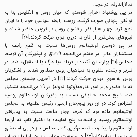
سالار‌الدوله، در غرب.
در پی پیشنهاد اخراج شوستر، که میان روس و انگلیس بنا به
توافقی پنهانی صورت گرفت، روسیه رابطه سیاسی خود را با ایران
قطع کرد. چهار هزار نفر از قشون روس در قزوین حاضر شدند و
نیرو‌های بیش‌تری از آنان به درون ایران حرکت کردند.[20]
در پی دومین اولتیماتوم روس‌ها نسبت به قطع رابطه با
مستشاران مالی در هفتم ذی‌الحجه 1329ق و نپذیرفتن آن توسط
مجلس،[21] بهارستان آکنده از فریاد «یا مرگ یا استقلال» شد. در
تبریز و رشت، ملیّون به سپاهیان روس حمله‌ور شدند و لشکریان
روس به سوی تهران حرکت کردند.[22] در آخرین جلسه‌ی مجلس
که با حضور وزیر امور خارجه(وثوق‌الدوله) در 29 ذی‌الحجه تشکیل
شد، شیخ محمد خیابانی نسبت به پذیرفتن اولتیماتوم روسیه
اعتراض کرد. در آن روز یپرم‌خان ارمنی، رئیس نظمیه، به مجلس
اولتیماتوم داده بود که ظرف چهار ساعت نسبت به پذیرفتن
اولتیماتوم روسیه و انتخاب پنج نماینده با اختیار تام، که آن‌ها
اولتیماتوم را بپذیرند، تصمیم‌گیری کند. مجلس نیز در پی استعفای
بسیاری از نمایندگان[23] در وضعیت مطلوبی نبود، اما با انتخاب