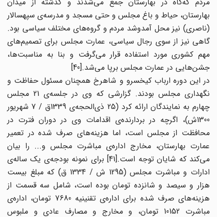
مردم گه‌گاه در بهارستان جمع می‌شدند و گذشته از میدان
بهارستان، حیاط و باغ مجلس و حتی مسجد و مدرسه‌ی سپهسالار
(ناصری) نیز محل آمدوشد مردم و گروه‌های مختلف سیاسی بود.
گاهی نیز از سوی رجال سیاسی، عمارت مجلس برای تصمیم‌های
مهم کشوری مورد استفاده قرار می‌گرفت و بنا به مناسبت‌ها،
جشن‌هایی در عمارت مجلس برپا می‌شد.[40]
در این دوره ارباب کیخسرو و شاهرخ همچنان مسئول حفاظت و
نگهداری مجلس بودند. گزارشی که وی در جلسه‌ی 21 مجلس
چهارم به نمایندگان ارائه کرد (25 ذی‌الحجه‌ی 1339ق / 7 شهریور
1300ش)، اگرچه در بردارنده‌ی اقدامات وی در دوران فترت در
محافظت از مجلس است، اما هزینه‌های صرف شده در تعمیر
عمارت بهارستان، مخارج اداره‌ی مباشرت مجلس و... را بیان
می‌کند که شایان توجه است.[41] برای نمونه بودجه‌ی یک ساله‌ی
ادارات و مباشرت مجلس (1295 ش / 1334 ق) که مبلغ بیست
هزار و سیصد و شانزده تومان بوده است، شامل سه قسمت از
هزینه‌های صرف شده برای اداره‌ی تقنینیه 7680 تومان، اداره‌ی
مباشرت 10152 تومان، و مخارج و مصارف عادی و ملبوس