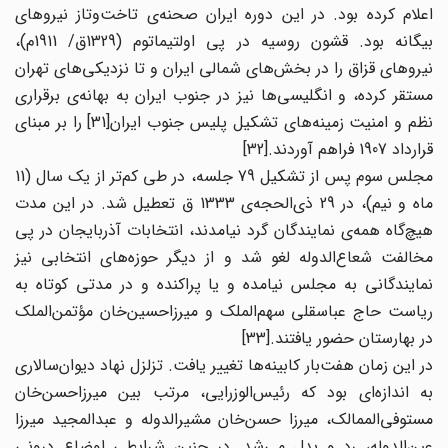
اعلام کرده بود. در این دوره ایران صحنه‌ی تاخت‌وتاز نیروهای
بیگانه بود. قشون روسیه در پی اولتیماتوم (1329ق/ 1911م)،
نیروهای قزاق را در بخش‌های شمالی ایران و تا نزدیکی‌های تهران
مستقر کرده، و انگلیسی‌ها نیز در جنوب ایران به بهانه‌ی برقراری
نظم و امنیت زمینه‌های تشکیل پلیس جنوب ایران[31] را بر مبنای
قرارداد 1907 فراهم آوردند.[32]
مجلس سوم پس از تشکیل 79 جلسه، در طی کم‌تر از یک سال (11
ماه و نیم)، در 29 ذی‌الحجه‌ی 1333 ق تعطیل شد. در این مدت
هیچ‌گاه همه‌ی نمایندگان گرد نیامدند، انتخابات آذربایجان در پی
مخالفت شعاع‌الدوله لغو شد و از دیگر حوزه‌های انتخابی نیز
نمایندگانی به مجلس نیامده و یا پراکنده و در مدتی کوتاه به
ریاست حاج عباسقلی سهم‌الملک و میرزاحسین‌خان مؤتمن‌الملک
در بهارستان حضور یافتند.[33]
در این زمان هفت‌بار کابینه‌ها تغییر یافت. تزلزل نهاد دیوان‌سالاری
به اندازه‌ای بود که رئیس‌الوزرایی، مرتب بین میرزاحسن‌خان
مستوفی‌الممالک، میرزا حسن‌خان مشیرالدوله و عبدالمجید میرزا
عین‌الدوله، رد و بدل می‌شد. در چنین شرایطی اوضاع درونی