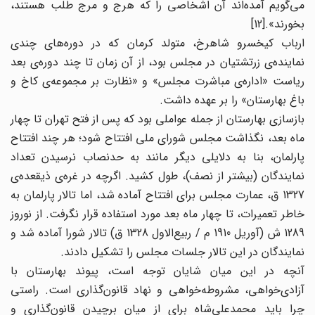
می‌گویم آمده‌اند آن اشخاصی را که هرج و مرج طلب هستند،
بخورند».[12]
ارباب کیخسرو شاهرخ، متولد کرمان که در دوره‌های چندی
نماینده‌ی زرتشتیان در مجلس بود، از آن زمان تا چند دوره‌ی بعد
ریاست «اداره‌ی مباشرت مجلس» و «نظارت بر مجموعه‌ی کاخ و
باغ بهارستان» را بر عهده داشت.
بازسازی بهارستان از جمله عواملی بود که پس از فتح تهران تا چهار
ماه بعد، نگذاشت مجلس شورای ملی افتتاح شود؛ هر چند افتتاح
پارلمان، بنا به دلایلی دیگر مانند به حدنصاب نرسیدن تعداد
نمایندگان (بیشتر از نصف)، طول کشید. اگرچه در غره‌ی ذیقعده‌ی
1327 ق، عمارت مجلس برای افتتاح آماده شد، اما تالار پارلمان به
خاطر تعمیرات، تا چهار ماه بعد مورد استفاده قرار نگرفت. از نوروز
1289 ش (آوریل 1910 م / ربیع‌الاول 1328 ق) تالار شورا آماده شد و
نمایندگان در این تالار جلسات مجلس را تشکیل دادند.
آنچه در این میان شایان توجه است، پیوند بهارستان با
آزادی‌خواهی، مشروطه‌خواهی و نهاد قانون‌گذاری است. راستی
چرا باید محمدعلی‌شاه برای از میان برچیدن قانون‌گذاری و