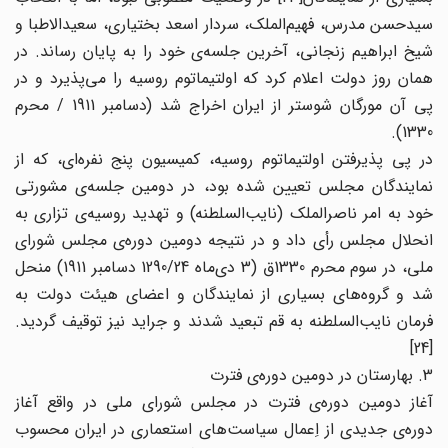
سیدحسن مدرس، فهیم‌الملک، سردار اسعد بختیاری، سعیدالاطبا و
شیخ ابراهیم زنجانی، آخرین جلسه‌ی خود را به پایان رساند. در
همان روز دولت اعلام کرد که اولتیماتوم روسیه را می‌پذیرد و در
پی آن مورگان شوستر از ایران اخراج شد (دسامبر 1911 / محرم
1330).
در پی پذیرفتن اولتیماتوم روسیه، کمیسیون پنج نفره‌ای، که از
نمایندگان مجلس تعیین شده بود، در دومین جلسه‌ی مشورتی
خود به امر ناصرالملک (نایب‌السلطنه) و تهدید روسیه‌ی تزاری به
انحلال مجلس رأی داد و در نتیجه دومین دوره‌ی مجلس شورای
ملی، در سوم محرم 1330ق (3 دی‌ماه 1290/24 دسامبر 1911) منحل
شد و گروه‌های بسیاری از نمایندگان و اعضای هیئت دولت به
فرمان نایب‌السلطنه به قم تبعید شدند و جراید نیز توقیف گردید.
[24]
3. بهارستان در دومین دوره‌ی فترت
آغاز دومین دوره‌ی فترت در مجلس شورای ملی در واقع آغاز
دوره‌ی جدیدی از اِعمال سیاست‌های استعماری در ایران محسوب