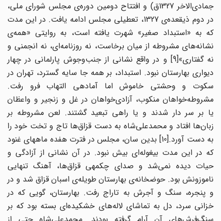
جمادی‌الاخر 1327ق) و افتتاح دومین‌ دوره‌ی مجلس شورای ملی،
در دوم ذیقعده‌ی 1327، تعطیلی مجلس ادامه یافت. در این مدت
که به «استبداد صغیر» شهرت یافته است، به روایتی «همه‌ی
نشانه‌های مشروطه از میان برخاست، نه روزنامه‌ای، نه انجمنی و
نه گفتاری»[9] و در واقع نشانی از جنب‌وجوش پارلمانی در چهار
دیواری بهارستان نبود. استبداد، بر همه جا سایه گسترد، تهران در
سکوت و وحشتی خاموش اما آماده‎ی التهاب فرو رفت.
مشروطه‌خواهان منکوب، آزادی‌خواهان در غل و زنجیر و واعظان
یا بر سر دار شدند و یا راهی تبعید گشتند. لعن مشروطه بر
زبان‌ها افتاد و محمدعلی‌شاه به دست قزاق‌ها تاج و تخت خود را
به دست آورد.[10] بدین سان، مجلس در فترت هفده ماههای غنود
که در این مدت بیغوله‌ای بیش نبود. در آن نشانی از آزادگی و
حیات دیده نمی‌شد و صدای چکمه‎ی قزاق‌ها، آهنگ تنهایی
ناموزونش بود. حوضخانه‌ی بهارستان طویله‌ی اسبان قزاق شد و در
و پنجره، سنگ و آجرش به تاراج رفت. بهارستان، گویی که در
خزانی سرد، دل به تماشای لاله‌های خشکیده‌ای بسته بود که بر
سنگ‌فرش‌های آن آرام گرفته بودند. محمدعلی‌شاه حتی از