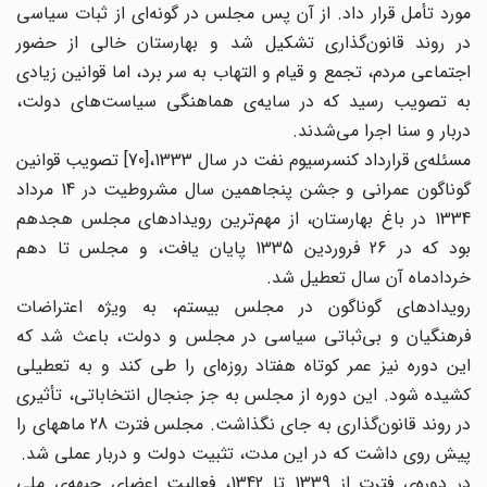
مورد تأمل قرار داد. از آن پس مجلس در گونه‌ای از ثبات سیاسی
در روند قانون‌گذاری تشکیل شد و بهارستان خالی از حضور
اجتماعی مردم، تجمع و قیام و التهاب به سر ‌برد، اما قوانین زیادی
به تصویب رسید که در سایه‌ی هماهنگی سیاست‌های دولت،
دربار و سنا اجرا می‌شدند.
مسئله‌ی قرارداد کنسرسیوم نفت در سال 1333،[70] تصویب قوانین
گوناگون عمرانی و جشن پنجاهمین سال مشروطیت در 14 مرداد
1334 در باغ بهارستان، از مهم‌ترین رویدادهای مجلس هجدهم
بود که در 26 فروردین 1335 پایان یافت، و مجلس تا دهم
خردادماه آن سال تعطیل شد.
رویدادهای گوناگون در مجلس بیستم، به ویژه اعتراضات
فرهنگیان و بی‌ثباتی سیاسی در مجلس و دولت، باعث شد که
این دوره نیز عمر کوتاه هفتاد روزه‌ای را طی کند و به تعطیلی
کشیده شود. این دوره از مجلس به جز جنجال انتخاباتی، تأثیری
در روند قانون‌گذاری به جای نگذاشت. مجلس فترت 28 ماههای را
پیش روی داشت که در این مدت، تثبیت دولت و دربار عملی شد.
در دوره‌ی فترت از 1339 تا 1342، فعالیت اعضای جبهه‌ی ملی