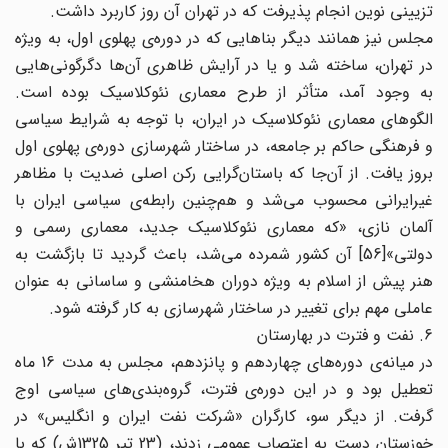
تزیینی نوین انجام پذیرفت که در تهران آن روز کاربرد داشت.
مجلس نیز همانند دیگر بناهایی که در دوره‌ی پهلوی اول، به ویژه
در تهران، ساخته شد و یا در آرایش ظاهری آن‌ها دگرگونی‌هایی
به وجود آمد، متأثر از طرح معماری نئوکلاسیک بوده است.
الگوهای معماری نئوکلاسیک در ایران، با توجه به شرایط سیاسی
و فرهنگی حاکم بر جامعه، در ساختار شهرسازی دوره‌ی پهلوی اول
بروز یافت. از آن‌جا که باستان‌گرایی رکن اصلی ضدیت با مظاهر
غیرایرانی محسوب می‌شد و هم‌چنین رابطه‌ی سیاسی ایران با
آلمان نازی، «که معماری نئوکلاسیک جدید، معماری رسمی و
دولتی»[56] آن کشور شمرده می‌شد، باعث گردید تا بازگشت به
هنر پیش از اسلام به ویژه دوران هخامنشی و ساسانی به عنوان
عاملی مهم برای تغییر در ساختار شهرسازی به کار گرفته شود.
6. نفت و فترت در بهارستان
در میانه‌ی دوره‌های چهاردهم و پانزدهم، مجلس به مدت 16 ماه
تعطیل بود و در این دوره‌ی فترت، گروه‌بندی‌های سیاسی اوج
گرفت. از دیگر سو، کارگران «شرکت نفت ایران و انگلیس» در
خوزستان دست به اعتصاب عمومی زدند، (23 تیر 1325ش) که با