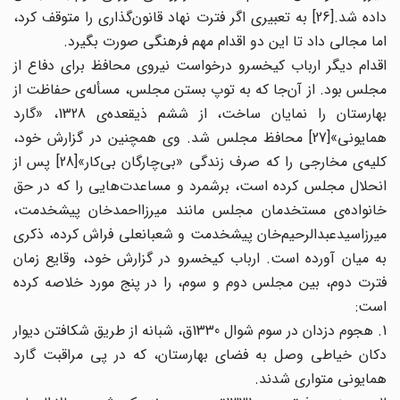
داده شد.[26] به تعبیری اگر فترت نهاد قانون‌گذاری را متوقف کرد،
اما مجالی داد تا این دو اقدام مهم فرهنگی صورت بگیرد.
اقدام دیگر ارباب کیخسرو درخواست نیروی محافظ برای دفاع از
مجلس بود. از آن‌جا که به توپ بستن مجلس، مسأله‌ی حفاظت از
بهارستان را نمایان ساخت، از ششم ذیقعده‌ی 1328، «گارد
همایونی»[27] محافظ مجلس شد. وی همچنین در گزارش خود،
کلیه‌ی مخارجی را که صرف زندگی «بی‌چارگان بی‌کار»[28] پس از
انحلال مجلس کرده است، برشمرد و مساعدت‌هایی را که در حق
خانواده‌ی مستخدمان مجلس مانند میرزااحمدخان پیشخدمت،
میرزاسیدعبدالرحیم‌خان پیشخدمت و شعبانعلی فراش کرده، ذکری
به میان آورده است. ارباب کیخسرو در گزارش خود، وقایع زمان
فترت دوم، بین مجلس دوم و سوم، را در پنج مورد خلاصه کرده
است:
1. هجوم دزدان در سوم شوال 1330ق، شبانه از طریق شکافتن دیوار
دکان خیاطی وصل به فضای بهارستان، که در پی مراقبت گارد
همایونی متواری شدند.