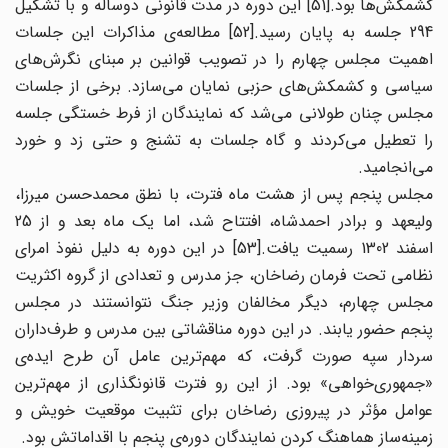
کشمکش‌ها بود.[51] این دوره در مدت قانونی دوساله و با تشکیل
294 جلسه به پایان رسید.[52] مطالعه‌ی مذاکرات این جلسات
اهمیت مجلس چهارم را در تصویب قوانین بر مبنای نگرش‌های
سیاسی و کشمکش‌های حزبی نمایان می‌سازد. برخی از جلسات
مجلس چنان طولانی می‌شد که نمایندگان از فرط خستگی جلسه
را تعطیل می‌کردند و گاه جلسات به تشنج و حتی زد و خورد
می‌انجامید.
مجلس پنجم پس از هشت ماه فترت، با نطق محمدحسن میرزا،
ولیعهد و برادر احمدشاه، افتتاح شد، اما یک ماه بعد و از 25
اسفند 1302 رسمیت یافت.[53] در این دوره به دلیل نفوذ امرای
نظامی تحت فرمان رضاخان، جز مدرس و تعدادی از گروه اکثریت
مجلس چهارم، دیگر مخالفان وزیر جنگ نتوانستند در مجلس
پنجم حضور یابند. در این دوره مناقشاتی بین مدرس و طرف‌داران
سردار سپه صورت گرفت، که مهم‌ترین عامل آن طرح ایده‌ی
«جمهوری‌خواهی» بود. از این رو فترت قانونگذاری از مهم‌ترین
عوامل مؤثر در پیروزی رضاخان برای تثبیت موقعیت خویش و
زمینه‌ساز هماهنگ کردن نمایندگان دوره‌ی پنجم با اقداماتش بود.