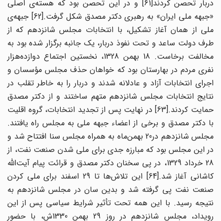
دربار تحصن کردند[61] و در این تحصن بود که هسته‌ی اصلی
«جبهه ملی ایران» به رهبری دکتر مصدق شکل گرفت.[62] جبهه‌ی
ملی از همان آغاز تشکیل، با انتخابات مجلس شانزدهم که از
طرف دولت ساعد و تحت نفوذ دربار، یک جانبه برگزار شده بود به
مخالفت برخاست. 18 بهمن 1328، نخستین اجتماع دوازده‌هزار
نفری مردم در بهارستان بود که خواهان حذف مجلس مؤسسان و
اجرای انتخابات آزاد و عادلانه شدند و دربار را به خاطر تقلب در
نتایج انتخابات مجلس شانزدهم متهم ساختند و از دکتر مصدق
حمایت کردند.[63] در نهایت پس از تجدید انتخابات، گروه اقلیت
با دکتر مصدق و برخی از اعضاء جبهه ملی به مجلس راه یافتند.
مجلس شانزدهم در20 بهمن‌ماه به همراه مجلس سنا افتتاح شد و
در این مجلس بود که مبارزه جدی برای ملی شدن صنعت نفت، از
28 خرداد 1329، در پی سخنان دکتر مصدق و قرائت پیام آیت‌الله
کاشانی آغاز شد.[64] این تلاش‌ها تا 29 اسفند برای ملی کردن
صنعت نفت پی گرفته شد و بدین سان در مجلس شانزدهم به
نتیجه رسید. با این همه تحت تأثیر شرایط سیاسی پس از این
رویداد، مجلس شانزدهم در روز 29 بهمن 1330ش، با حضور