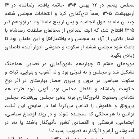
مجلس پنجم در 22 بهمن 1304 خاتمه یافت، رضاشاه در 14
اردیبهشت 1305 رسماً تاج‌گذاری کرد و انتخابات مجلس ششم
چندین ماه به طول انجامید و پس از پنج ماه فترت در نوزدهم تیر
1305 افتتاح شد، که البته تعدادی از مخالفان سلطنت رضاشاه با
شمار بالایی از آراء به مجلس راه یافتند[54] و این عاملی بود تا
باعث شود مجلس ششم از سکوت و خموشی ادوار آینده فاصله‌ی
زیادی بگیرد.
دوره‌های هفتم تا چهاردهم قانون‌گذاری در فضایی هماهنگ
تشکیل شد و مجلس را نه فترتی بود و نه آشوب و بلوایی. ثبات و
سکوت سیاسی در درون و بیرون حصار بهارستان در اثر نوع
حکومت رضاشاه و انفعال مجلس بود. گویی نبود فترت هم
نشانه‌ی وضعیت قانون‌گذاری بود؛ یعنی مجلس بی‌فترت، مجلس
بی‌رونق و خاموش را تداعی می‌کرد! اما در سایه‌ی این ثبات،
قوانین با هر مَحَکی که سنجیده شوند و در روند اوضاع سیاسی،
اجتماعی، فرهنگی و اقتصادی کشور تأثیرگذار باشند یا نه، در
آمدوشدی آرام و اثرگذار به تصویب رسیدند!