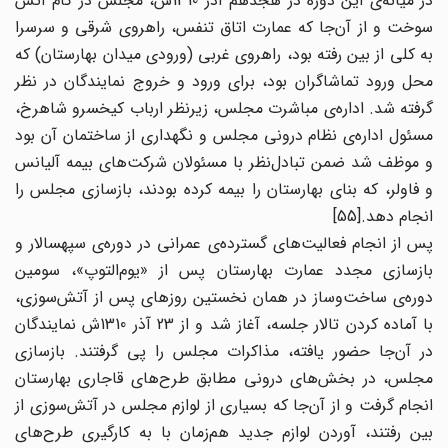
در میانه‌ی این دوره در هجدهم آذر 1310ش، مجلس در کام آتش
سوخت و از آن‌جا که عمارت اتاق تنفس، راهروی شرقی و سرسرا
به کلی از بین رفته بود، راهروی غربی (ورودی میدان بهارستان) که
محل ورود تماشاگران بود، برای ورود و خروج نمایندگان در نظر
گرفته شد. اداره‌ی مباشرت مجلس، زیرنظر ارباب کیخسرو شاهرخ،
مسئول اداره‌ی نظام درونی مجلس و نگهداری از ساختمان آن بود
و موظف شد ضمن تبادل‌نظر با مسئولان شرکت‌های بیمه آلیانس
و فاولر، که بنای بهارستان را بیمه کرده بودند، بازسازی مجلس را
انجام دهد.[55]
پس از انجام فعالیت‌های گسترده‌ی عمرانی در دوره‌ی سپهسالار و
بازسازی مجدد عمارت بهارستان پس از «یوم‌التوپ»، سومین
دوره‌ی ساخت‌وساز در همان نخستین روزهای پس از آتش‌سوزی،
با آماده کردن تالار جلسه، آغاز شد و از 23 آذر 1310ش نمایندگان
در آن‌جا حضور یافته، مذاکرات مجلس را پی گرفتند. بازسازی
مجلس، در بخش‌های درونی مطابق طرح‌های قاجاری بهارستان
انجام گرفت و از آن‌جا که بسیاری از لوازم مجلس در آتش‌سوزی از
بین رفتند، آوردن لوازم جدید هم‌زمان با به کارگیری طرح‌های