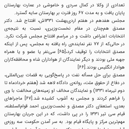
تعدادی از وکلا در کمال سردی و خاموشی در عمارت بهارستان
پایان یافت و به مدت 67 روز فترت بر بهارستان سایه گسترد.
مجلس هفدهم در هفتم اردی‌بهشت 1331ش، افتتاح شد. دکتر
مصدق هم‌چنان در مقام نخست‌وزیری، نسبت به نتیجه‌ی
انتخابات اعتراض داشت و در مراسم افتتاح مجلس شرکت نکرد.
در حالی‌که از 77 نفر نماینده‌ی راه یافته به مجلس، پس از اینکه
مصدق انتخابات را توقیف کرد،[65] سی‌نفر یا عضو و یا همراه
جهبه ملی بودند و دیگر نمایندگان از هواداران شاه و محافظه‌کاران
هوادار انگلیس بودند.[66]
مصدق برای حل مسأله نفت در پاسخ‌گویی به قضات بین‌المللی،
در دفاع از حقوق ملت، روانه‌ی دادگاه لاهه شد (هفتم خردادماه تا
دوم تیرماه 1331) و نمایندگان مخالف او زمینه‌های مخالفت با وی
را فراهم کردند و مجلس به آشوب کشیده شد.[67] ماجراهای
بعدی، استعفای دکتر مصدق و نخست‌وزیری احمد قوام‌السلطنه،
قیام سی تیر 1331 را در پی داشت، که در این جریان بهارستان
مهم‌ترین مرکز و پایگاه قیام بود. به سر آمدن حکومت سه روزه‌ی