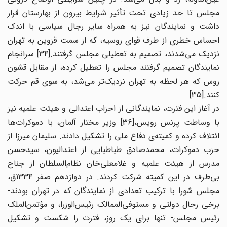
مجلس تا حد زیادی تحت تأثیر شرایط بیرون از بهارستان قرار
داشت و نمایندگان نیز به همراه سایر رجال سیاسی با اندک
احساس خطری از طرف قوای روسیه، که از سمت قزوین به تهران
نزدیک می‌شدند، تصمیم به تعطیلی مجلس گرفتند.[34] سرانجام
نمایندگان تصمیم گرفتند مجلس را تعطیل کرده، از مقابل قشون
روس که هر لحظه به تهران نزدیک‌تر می‌شد، به سوی قم حرکت
کنند.[35]
در آغاز این فترت، نمایندگانی از احزاب اعتدالی و هیئت علمیه نیز
با وساطت پرنس رویس،[36] وزیر مختار آلمان، با دموکرات‌ها
ائتلاف کرده و کمیته‌ی دفاع ملی را تشکیل دادند. سلیمان میرزا از
حزب دموکرات، محمدصادق طباطبایی از اعتدالیون، سیدحسن
مدرس از هیئت علمیه و غلامعلی‌خان نظام‌السلطان از جناج
بی‌طرف در این کمیته شرکت کردند. در دوازدهم صفر 1334ق،
مجلس شورا با ترکیب تعدادی از نمایندگان که در تهران بودند-
برخی رجال دولتی و مستوفی‌الممالک رئیس‌الوزرا، و مؤتمن‌الملک
رئیس مجلس- تنها برای یک روز، فترت را شکست و تشکیل