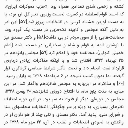
کشته و زخمی شدن تعدادی همراه بود. «حزب دموکرات ایران»،
که احمد قوام‌السلطنه در کسوت نخست‌وزیری دبیر کل آن بود، با
به دست آوردن هشتاد کرسی در انتخابات پیروز شد.[57] این امر
به دلیل آنکه مجلس و کابینه تک‌حزبی در دست یک گروه بود،
مخالفت‌هایی را از سوی مردم در پی داشت[58] و دکتر مصدق نیز
با نوشتن نامه به قوام و شاه و سخنرانی در مسجد شاه (امام
خمینی کنونی)، مخالفت خود را اعلام کرد.[59] مجلس پانزدهم در
25 تیرماه 1326، افتتاح شد و با اینکه مذاکرات زیادی درباره‌ی
قرارداد نفت انجام داد و تحت تأثیر شرایط سیاسی گوناگون قرار
گرفت، اما بدون کسب نتیجه در 6 مردادماه 1328 به پایان رسید.
[60] و مذاکراه در این‌باره به مجلس شانزدهم واگذار شد. در این
میان، به مدت پنج ماه، تا افتتاح دوره‌ی شانزدهم 20 بهمن 1328،
مجلس در دوره‌ای دیگر از فترت به سر برد. در این دوره اختلاف
‌نظرهای بسیاری، به ویژه بر سر چگونگی انتخابات مجلس‎های سنا
و شورای ملی، پدید آمد. دکتر مصدق و تنی چند از هواداران او در
واکنش به نحوه‌ی انتخابات و تقلب در آن، 22 مهر ماه 1328 در