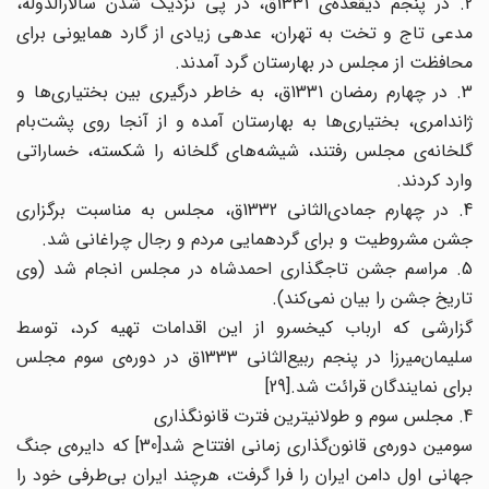
2. در پنجم ذیقعده‌ی 1331ق، در پی نزدیک شدن سالارالدوله،
مدعی تاج و تخت به تهران، عده‎ی زیادی از گارد همایونی برای
محافظت از مجلس در بهارستان گرد آمدند.
3. در چهارم رمضان 1331ق، به خاطر درگیری بین بختیاری‌ها و
ژاندامری، بختیاری‌ها به بهارستان آمده و از آنجا روی پشت‌بام
گلخانه‌ی مجلس رفتند، شیشه‌های گلخانه را شکسته، خساراتی
وارد کردند.
4. در چهارم جمادی‌الثانی 1332ق، مجلس به مناسبت برگزاری
جشن مشروطیت و برای گردهمایی مردم و رجال چراغانی شد.
5. مراسم جشن تاجگذاری احمدشاه در مجلس انجام شد (وی
تاریخ جشن را بیان نمی‌کند).
گزارشی که ارباب کیخسرو از این اقدامات تهیه کرد، توسط
سلیمان‌میرزا در پنجم ربیع‌الثانی 1333ق در دوره‌ی سوم مجلس
برای نمایندگان قرائت شد.[29]
4. مجلس سوم و طولانیترین فترت قانونگذاری
سومین دوره‌ی قانون‌گذاری زمانی افتتاح شد[30] که دایره‌ی جنگ
جهانی اول دامن ایران را فرا گرفت، هرچند ایران بی‌طرفی خود را