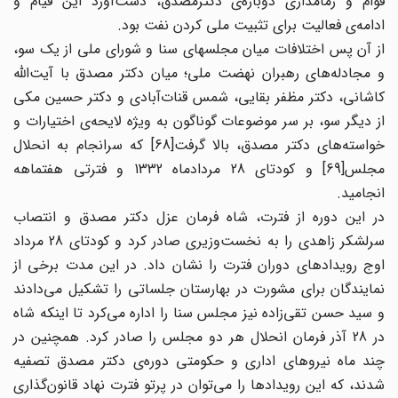
قوام و زمامداری دوباره‌ی دکترمصدق، دست‌آورد این قیام و
ادامه‌ی فعالیت برای تثبیت ملی کردن نفت بود.
از آن پس اختلافات میان مجلس‎های سنا و شورای ملی از یک سو،
و مجادله‌های رهبران نهضت ملی؛ میان دکتر مصدق با آیت‌الله
کاشانی، دکتر مظفر بقایی، شمس قنات‌آبادی و دکتر حسین مکی
از دیگر سو، بر سر موضوعات گوناگون به ویژه لایحه‌ی اختیارات و
خواسته‌های دکتر مصدق، بالا گرفت[68] که سرانجام به انحلال
مجلس[69] و کودتای 28 مردادماه 1332 و فترتی هفتماهه
انجامید.
در این دوره از فترت، شاه فرمان عزل دکتر مصدق و انتصاب
سرلشکر زاهدی را به نخست‌وزیری صادر کرد و کودتای 28 مرداد
اوج رویدادهای دوران فترت را نشان داد. در این مدت برخی از
نمایندگان برای مشورت در بهارستان جلساتی را تشکیل می‌دادند
و سید حسن تقی‌زاده نیز مجلس سنا را اداره می‌کرد تا اینکه شاه
در 28 آذر فرمان انحلال هر دو مجلس را صادر کرد. همچنین در
چند ماه نیروهای اداری و حکومتی دوره‌ی دکتر مصدق تصفیه
شدند، که این رویدادها را می‌توان در پرتو فترت نهاد قانون‌گذاری