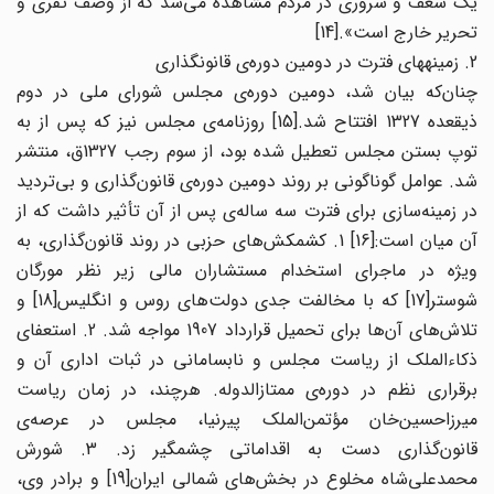
یک شعف و سروری در مردم مشاهده می‌شد که از وصف تقری و
تحریر خارج است».[14]
2. زمینههای فترت در دومین دوره‌ی قانونگذاری
چنان‌که بیان شد، دومین دوره‌ی مجلس شورای ملی در دوم
ذیقعده 1327 افتتاح شد.[15] روزنامه‌ی مجلس نیز که پس از به
توپ بستن مجلس تعطیل شده بود، از سوم رجب 1327ق، منتشر
شد. عوامل گوناگونی بر روند دومین دوره‌ی قانون‌گذاری و بی‌تردید
در زمینه‌سازی برای فترت سه ساله‌ی پس از آن تأثیر داشت که از
آن میان است:[16] 1. کشمکش‌های حزبی در روند قانون‌گذاری، به
ویژه در ماجرای استخدام مستشاران مالی زیر نظر مورگان
شوستر[17] که با مخالفت جدی دولت‌های روس و انگلیس[18] و
تلاش‌های آن‌ها برای تحمیل قرارداد 1907 مواجه شد. 2. استعفای
ذکاءالملک از ریاست مجلس و نابسامانی در ثبات اداری آن و
برقراری نظم در دوره‌ی ممتاز‌الدوله. هرچند، در زمان ریاست
میرزاحسین‌خان مؤتمن‌الملک پیرنیا، مجلس در عرصه‌ی
قانون‌گذاری دست به اقداماتی چشمگیر زد. 3. شورش
محمدعلی‌شاه مخلوع در بخش‌های شمالی ایران[19] و برادر وی،