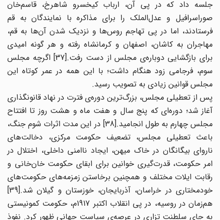
جلسه داد که در پی آن، ارباب کیخسرو شاهرخ، قاسم‌خان
صوراسرافیل و عدل‌الملک را برای مذاکره با نمایندگان به قم
فرستادند، اما در پی تهاجم روس‌ها و نزدیک شدن آن‌ها به قم،
مهاجران به کاشان، اصفهان و کرمانشاه رفته و هر گونه امیدی
برای بازگشایی دوباره‌ی مجلس از دست رفت.[37] اگرچه مجلس
سوم، فرجامی زود هنگام داشت؛ با این همه در عمر کوتاه این
مجلس قوانین زیادی به تصویب رسید.
پس از تعطیلی مجلس، بزرگ‌ترین دوره‌ی فترت در نهاد قانونگذاری
آغاز شد؛ دوره‌ای که پنج سال و هفت ماه و هشت روز تا افتتاح
مجلس چهارم به طول انجامید.[38] در این مدت اثرات شوم جنگ،
باعث تعطیلی مجلس، تضعیف حکومت مرکزی، دخالت‌های
ناروای بیگانگان در خاک میهن، ایجاد نا‌امنی داخلی، اختلال در
امر حکومت، قدرت‌گیری خوانین برای ابقای حکومت خان‌خانی و
رقابت ایلات مختلف و همچنین برخاستن زمزمه‌های حکومت‌های
خودمختاری در خراسان، آذربایجان، خوزستان و گیلان شد.[39]
هم‌زمان در روسیه، در پی انقلاب اکتبر 1917م، حکومت کمونیستی
به جای سلطنت تزاری در عرصه‌ی سیاست جهانی ظهور کرد. نفوذ