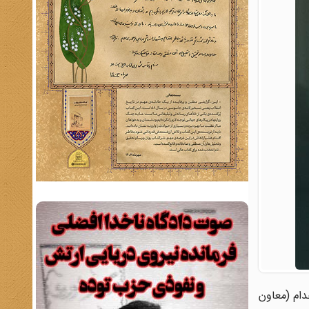
 هنگام تودیع عبدالحلیم خدام (معاون