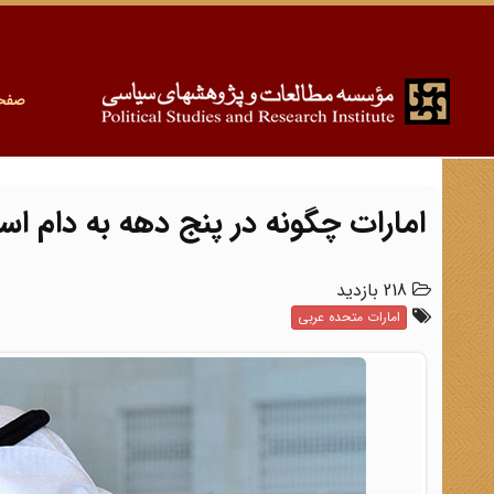
صفح
امارات چگونه در پنج دهه به دام اسر
218 بازدید
امارات متحده عربی