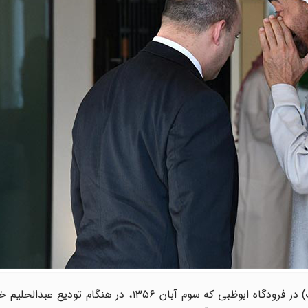
پس از ترور سیف بن سعید غباش (معاون وزیر خارجه امارات) در فرودگاه ابوظبی که سوم آبان ۱۳۵۶، در