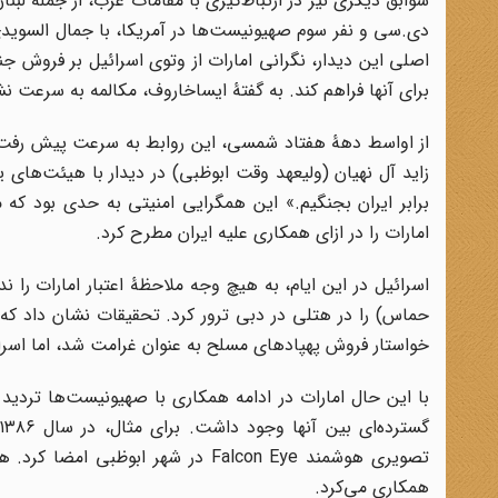
سوابق دیگری نیز در ارتباط‌گیری با مقامات عرب، از جمله لبن
دی.سی و نفر سوم صهیونیست‌ها در آمریکا، با جمال السوید
برای آنها فراهم کند. به گفتۀ ایساخاروف، مکالمه به سرعت ن
از اواسط دهۀ هفتاد شمسی، این روابط به سرعت پیش رفت و
زاید آل نهیان (ولیعهد وقت ابوظبی) در دیدار با هیئت‌های یه
برابر ایران بجنگیم.» این همگرایی امنیتی به حدی بود ک
امارات را در ازای همکاری علیه ایران مطرح کرد.
حماس) را در هتلی در دبی ترور کرد. تحقیقات نشان داد که تی
خواستار فروش پهپادهای مسلح به عنوان غرامت شد، اما اسرائ
همکاری می‌کرد.