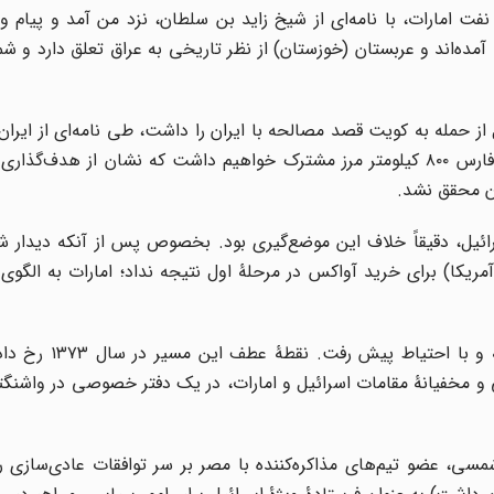
 امارات، با نامه‌ای از شیخ زاید بن سلطان، نزد من آمد و پیام و
 آمده‌اند و عربستان (خوزستان) از نظر تاریخی به عراق تعلق دارد و شما
از حمله به کویت قصد مصالحه با ایران را داشت، طی نامه‌ای از ایرا
کمک یا سکوت کند و در آن نامه صراحتاً اعلام کرد در خلیج‌فارس ۸۰۰ کیلومتر مرز مشترک خواهیم داشت که نشان از 
ان محقق نشد.
ائیل، دقیقاً خلاف این موضع‌گیری بود. بخصوص پس از آنکه دیدار ش
کا) برای خرید آواکس در مرحلۀ اول نتیجه نداد؛ امارات به الگوی بر
این دیدارها با نگرانی از واکنش جهان عرب، بسیار 
 در ژوئن ۲۰۱۸، اولین دیدار رسمی و مخفیانۀ مقامات اسرائیل و امارات، در یک دفتر خصوصی در و
 ایساخاروف (کسی که طی سال‌های ۱۳۵۹ تا ۱۳۶۵ شمسی، عضو تیم‌های مذاکره‌کننده با مصر بر سر توافقات عادی‌