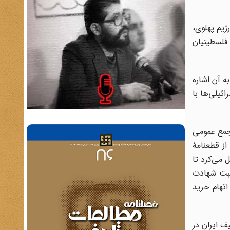
ژیم پهلوی،
 فلسطینیان
ه آن اشاره
 با اسرائیل در یادداشتی در مؤسسۀ صلح ایالات متحده (USIP) خبر داده است: از دهۀ ۱۹۸۰، اسرائیلی‌ها با
مجمع عمومی
ی، از قطعنامۀ
ل می‌کرد تا
 مناسبت شهادت
اتهام خرید
ف ایران در