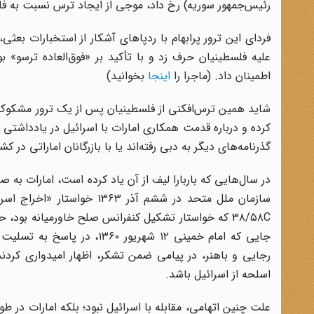
رئیس‌جمهور سوریه) رخ داد، موجی از ایجاد ترس نسبت به فلس
فردای این ترور پرابهام با ردپاهای آشکار از استخبارات بعث
علیه فلسطینیان حرف زد و با تأکید بر «فوق‌العاده ترسو» ب
اطمینان داد. (ماجرا را
اینجا
بخوانید)
شاید همین ترس‌افکنی از فلسطینیان پس از یک ترور مشکوک، م
گذرنامه‌های دیگر به دبی رفته‌اند یا با بازرگانان اماراتی در ک
در سال‌هایی که باربارا لیف از آن یاد کرده است، امارات 
سازمان ملل متحد در ششم آذر
۳۸/۵۸C که خواستار تشکیل کنفرانس صلح خاورمیانه بود، 
جایی که امام خمینی ۱۲ شهری
رجایی و باهنر، در پیامی ضمن تشکر، اظهار امیدواری کردند 
اسلحه از اسرائیل باشد.
علت چنین اتهامی، مقابله با اسرائیل نبود؛ بلکه امارات در