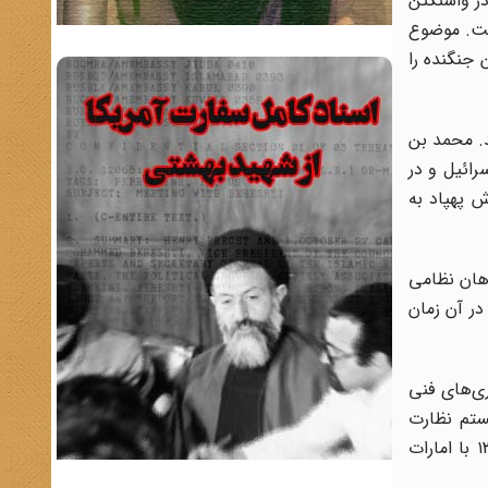
در واشنگتن
شت. موضوع
کان خرید این جنگنده را
. محمد بن
رائیل و در
 پهپاد به
د المبحوح (یکی از فرماندهان نظامی
در آن زمان
تردید نکرد و حتی تا پیش از عادی‌سازی رسمی روابط در سال ۱۳۹۹، همکاری‌های فنی
اری برای راه‌اندازی سیستم نظارت
تصویری هوشمند Falcon Eye در شهر ابوظبی امضا کرد. همچنین، شرکت اسرائیلی NSO (سازنده بدافزار پگاسوس) از سال ۱۳۹۲ با امارات