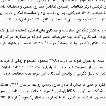
ان داشت) به عنوان فرستادۀ ویژۀ اسرائیل برای امور سیاسی و راهبردی 
ی (رئیس مرکز مطالعات راهبردی امارات) دیداری رسمی و مخفیانه دا
اصلی این دیدار، نگرانی امارات از وتوی اسرائیل بر فروش جنگنده‌های اف-۱۶ آمریکایی به این کشور بود و توانست ام
شان داد که دو طرف دارای «ایده‌ها و منافع مشترک زیادی» هستند.
 به اشتراک‌گذاری اطلاعات و همکاری‌های امنیتی گسترده تبدیل شد
ودی آمریکایی گفته بود: «می‌توانم تصور کنم که در سنگرها در کنار اس
ه مئیر داگان (رئیس وقت موساد) در دهۀ هشتاد شمسی پیشنهاد فروش
اسرائیل در این ایام، به هیچ وجه ملاحظۀ اعتبار امارات را نداشت. به عنوان نمونه در دی‌ماه ۱۳۸۹ محمو
م ترور از پاسپورت‌های جعلی اسرائیلی استفاده می‌کرده‌اند. امارات 
یل به دلیل نگرانی از واکنش آمریکا با این درخواست مخالفت کرد.
با این حال امارات در ادامه همکاری با صهیونیست‌ها 
گسترده‌ای بین آنها وجود داشت. برای مثال، در سال ۱۳۸۶، شرکت اسرائیلی 4DSقراردادی ۶ میلیارد دل