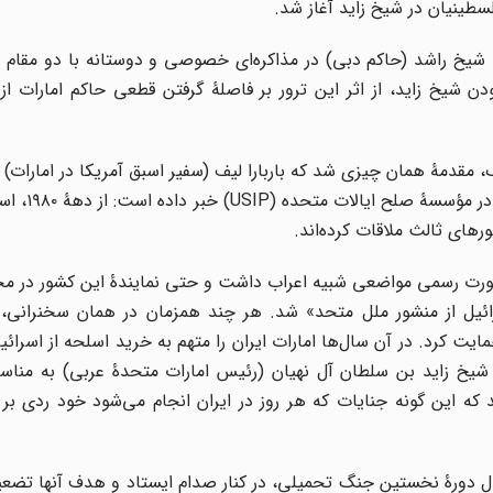
طینیان در شیخ زاید آغاز شد.
ی، شیخ راشد (حاکم دبی) در مذاکره‌ای خصوصی و دوستانه با دو مقام ر
ودن شیخ زاید، از اثر این ترور بر فاصلۀ گرفتن قطعی حاکم امارات از
قدمۀ همان چیزی شد که باربارا لیف (سفیر اسبق آمریکا در امارات) ب
کرده و درباره قدمت همکاری امارات
شورهای ثالث ملاقات کرده‌اند.
به صورت رسمی مواضعی شبیه اعراب داشت و حتی نمایندۀ این کشور در 
 ۱۳۶۳ خواستار «اخراج اسرائیل از منشور ملل متحد» شد. هر چند همزمان در همان سخنران
حمایت کرد. در آن سال‌ها امارات ایران را متهم به خرید اسلحه از اسرائی
ور ۱۳۶۰، در پاسخ به تسلیت شیخ زاید بن سلطان آل نهیان (رئیس امارات متحدۀ عربی) به
که این گونه جنایات که هر روز در ایران انجام می‌شود خود ردی بر 
 طول دورۀ نخستین جنگ تحمیلی، در کنار صدام ایستاد و هدف آنها تضعی