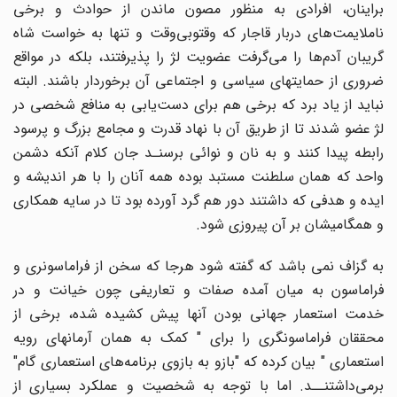
براینان، افرادی به منظور مصون ماندن از حوادث و برخی
ناملایمت‌های دربار قاجار که وقت­و­بی‌وقت و تنها به خواست شاه
گریبان آدم‌ها را می‌گرفت عضویت لژ را پذیرفتند، بلکه در مواقع
ضروری از حمایت­های سیاسی و اجتماعی آن برخوردار باشند. البته
نباید از یاد برد که برخی هم برای دست‌یابی به منافع شخصی در
لژ عضو شدند تا از طریق آن با نهاد قدرت و مجامع بزرگ و پرسود
رابطه پیدا کنند و به نان و نوائی برسنـد جان کلام آنکه دشمن
واحد که همان سلطنت مستبد بوده همه آنان را با هر اندیشه و
ایده و هدفی که داشتند دور هم گرد آورده بود تا در سایه همکاری
و همگامی‎شان بر آن پیروزی شود.
به گزاف نمی باشد که گفته شود هرجا که سخن از فراماسونری و
فراماسون به میان آمده صفات و تعاریفی چون خیانت و در
خدمت استعمار جهانی بودن آن‎ها پیش کشیده شده، برخی از
محققان فراماسون‎گری را برای " کمک به همان آرمان‎های رویه
استعماری " بیان کرده که "بازو به بازوی برنامه‌های استعماری گام"
برمی‌داشتنــد. اما با توجه به شخصیت و عملکرد بسیاری از