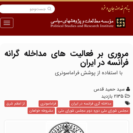
منو
مروری بر فعالیت های مداخله گرانه
فرانسه در ایران
با استفاده از پوشش فراماسونری
سید حمید قدس
2135 بازدید
مداخله گری فرانسه در ایران
فراماسونری
لژ اعظم شرق
مجلس شورای ملی دوره دوم مجلس شورای ملی
مشروطه خواهان