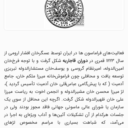
فعالیت‌های فراماسون‌ ها در ایران توسط عسگر‌خان افشار ارومی از
ال 1223 قمری در
دوران قاجاریه
شکل گرفت و با توجه فرخ‌خان
امین‌الدوله، امیرنظام گروسی و یوسف‌خان مستشارالدوله تبریزی
توسعه یافت و محافلی چون فراموش‌خانه میرزا ملکم خان، جامع
آدمیت ( که با پیش‌گامی عباس‌قلی خان آدمیت تأسیس گردید )،
لژ میرزا محسن خان مشیرالدوله و انجمن اخوت به ریاست میرزا
علی خان ظهیرالدوله شکل گرفت. اگرچه این محافل از سوی یک
سازمان یا شورای عالی ماسونی جهانی فاقد مجوز بودند ولی در
جلسات هر‌کدام از آن تشکیلات آئین‌ها و آداب ویژه‌ای به اجرا در
می‌آمد، که شباهت بسیاری با مراسم مخصوص لژهای