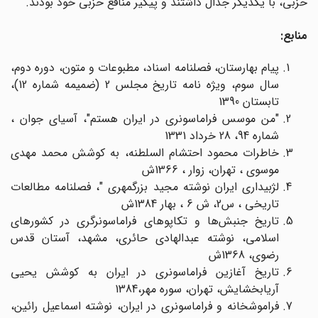
حزبی، با یکدیگر جدال داشتند و پیگیر منافع حزبی خود بودند.
منابع:
پیام بهارستان، فصلنامه اسناد، مطبوعات و متون، دوره دوم،
سال سوم، ویژه نامه تاریخ مجلس 2 (ضمیمه شماره 12)،
تابستان 1390
"من موسس فراماسونری در ایران هستم"، آسیای جوان ،
شماره 94، 28 خرداد 1331
خاطرات محمود احتشام السلطنه، به کوشش محمد مهدی
موسوی ، تهران، زوار ، 1366ش
لژبیداری ایران نوشته مجید بزرگمهری "، فصلنامه مطالعات
تاریخی ، س2، ش 6 ، بهار 1384ش
تاریخ جنبش‌ها و تکاپوهای فراماسونرگری در کشورهای
اسلامی، نوشته عبدالهادی حائری، مشهد، آستان قدس
رضوی، 1368ش
تاریخ آغازین فراماسونری در ایران به کوشش یحیی
آریابخشایش، تهران، سوره مهر،1384
فراموشخانه و فراماسونری در ایران، نوشته اسماعیل رائین،