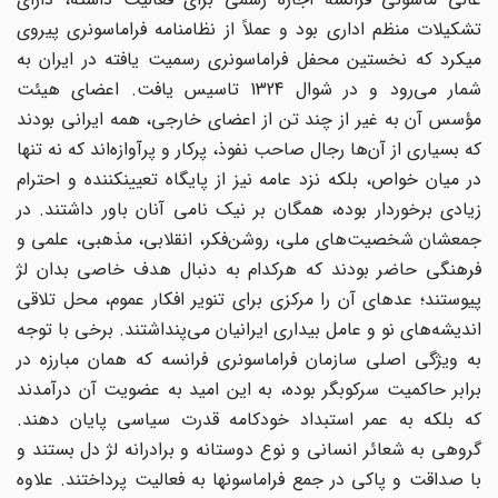
تشکیلات منظم اداری بود و عملاً از نظام‎نامه فراماسونری پیروی
می‎کرد که نخستین محفل فراماسونری رسمیت یافته در ایران به
شمار می‌رود و در شوال 1324 تاسیس یافت. اعضای هیئت
مؤسس آن به غیر از چند تن از اعضای خارجی، همه ایرانی بودند
که بسیاری از آن‌ها رجال صاحب نفوذ، پرکار و پرآوازه‌اند که نه تنها
در میان خواص، بلکه نزد عامه نیز از پایگاه تعیین‎کننده و احترام
زیادی برخوردار بوده، همگان بر نیک نامی آنان باور داشتند. در
جمعشان شخصیت‌های ملی، روشن‌فکر، انقلابی، مذهبی، علمی و
فرهنگی حاضر بودند که هر‌کدام به دنبال هدف خاصی بدان لژ
پیوستند؛ عده­ای آن را مرکزی برای تنویر افکار عموم، محل تلاقی
اندیشه‌های نو و عامل بیداری ایرانیان می‌پنداشتند. برخی با توجه
به ویژگی اصلی سازمان فراماسونری فرانسه که همان مبارزه در
برابر حاکمیت سرکوب‎گر بوده، به این امید به عضویت آن درآمدند
که بلکه به عمر استبداد خودکامه قدرت سیاسی پایان دهند.
گروهی به شعائر انسانی و نوع دوستانه و برادرانه لژ دل بستند و
با صداقت و پاکی در جمع فراماسون­ها به فعالیت پرداختند. علاوه