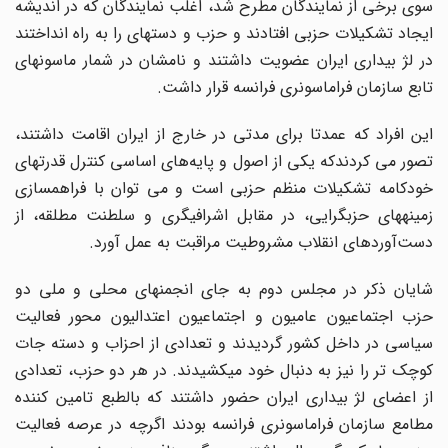
سوی برخی از نمایندگان مطرح شد، اغلب نمایندگان که در اندیشه
ایجاد تشکیلات حزبی افتادند و حزب و دسته‎ای را به راه انداختند
در لژ بیداری ایران عضویت داشتند و نامشان در شمار ماسون‎های
تابع سازمان فراماسونری فرانسه قرار داشت.
این افراد که عمدتا برای مدتی در خارج از ایران اقامت داشتند،
تصور می کردندکه یکی از اصول و پایه‌های اساسی کنترل قدرت‎های
خودکامه تشکیلات منظم حزبی است و می توان با فراهم­سازی
زمینه‎های حزب‎گرایی، در مقابل اشرافی‎گری و سلطنت مطلقه، از
دست‌آوردهای انقلاب مشروطیت مراقبت به عمل آورد.
شایان ذکر در مجلس دوم به جای انجمن‎های محلی و ملی دو
حزب اجتماعیون عامیون و اجتماعیون اعتدالیون محور فعالیت
سیاسی در داخل کشور گردیدند و تعدادی از احزاب و دسته جات
کوچک تر را نیز به دنبال خود می‎کشیدند. در هر دو حزب، تعدادی
از اعضای لژ بیداری ایران حضور داشتند که بالطبع تامین کننده
مطامع سازمان فراماسونری فرانسه بودند اگرچه در عرصه فعالیت