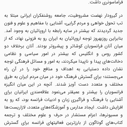
فراماسونری داشت.
در گیر‌و‌دار نهضت مشروطیت، جامعه روشنفکران ایرانی مبتلا به
تب تحول خواهی و مردم گرایی، آشنایی با مفاهیم و علوم و فنون
جدید گردیدند که بیش‎تر در سایه رابطه با اروپائیان به وجود آمد.
بنابراین روز­به­روز توجه اروپائیان به ایران رو به فزونی نهاد، که از
میان آنان فرانسویان کوشاتر و پیش‎روتر بودند. آنان برخلاف دو
کشور روس و انگلیس که بیش‎تر در امور سیاسی و نظامی
دخالت‌های پیدا و ناپیدا می­کردند، به امور و مسائل فرهنگی توجه
نشان داده دست‎یابی به اهداف و منافع خود را در آن راه
می‌جستند؛ برای گسترش فرهنگ خود در میان مردم ایران به طرق
مختلف و متعدد دست آویز شدند. آنچه در این میان انگیزه
فرانسویان را بیشتر و عمیق‎تر می‌نمود علاقه‌مندی ایرانیان برای
آشنایی با فرهنگ و فراگیری زبان و ادبیات فرانسه بود، که رو به
افزایش داشت. ایجاد مدارس و آموزشگاه‌های متعدد، لازاریست‌ها
و مسیونرها، اعزام مستشار در حرف و علوم مختلف و ترجمه
کتاب‌های گوناگون از بارزترین فعالیت‎های فرانسه برای گسترش