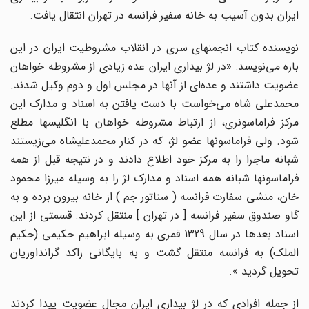
ایران بدون آسیب به خانه سفیر فرانسه در تهران انتقال یافت.
نویسنده کتاب انجمن‎های سری در انقلاب مشروطیت ایران در این
باره می‌نویسد: «در لژ بیداری ایران عده زیادی از مشروطه ­خواهان
عضویت داشتند و عده‌ای از آن‎ها در مجلس اول و دوم وکیل شدند.
محمدعلی شاه می‌خواست با دست یافتن به اسناد و مدارک این
مرکز فراماسونری، از ارتباط مشروطه­ خواهان با انگلیس­ها مطلع
شود. ولی فراماسون‎ها عضو لژ، که در کنار محمدعلی‎شاه می‌زیستند
شبانه ماجرا را به مرکز خود اطلاع دادند و در نتیجه قبل از همه
فراماسون‎ها شبانه همه اسناد و مدارک لژ را به وسیله میرزا محمود
خان، منشی سفارت فرانسه ( سناتور جم ) از خانه بیرون برده و به
گاو صندوق سفیر فرانسه [ در تهران ] منتقل کردند. قسمتی از این
اسناد بعدها در سال 1329 قمری به وسیله ابراهیم حکیمی (حکیم
الملک) به فرانسه منتقل گشت و به بایگانی راکد گرانداوریان
تحویل گردید ».
از جمله افرادی که در لژ بیداری ایران مجال عضویت پیدا کردند