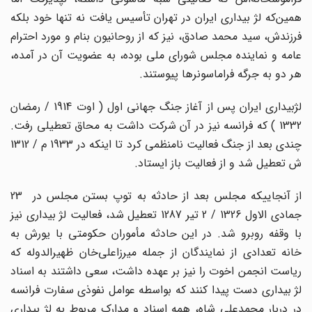
همین‌که لژ بیداری ایران در تهران تأسیس یافت نه تنها خود بلکه
فرزندش، سید محمد صادق، نیز که از روحانیون بنام و مورد احترام
عامه و نماینده مجلس شورای ملی بوده، به عضویت آن در آمده،
هر دو به جرگه فراماسونرها پیوستند.
لژبیداری ایران پس از آغاز جنگ جهانی اول ( اوت 1914 / رمضان
1332 ) که فرانسه نیز در آن شرکت داشت به محاق تعطیلی رفت.
چندی بعد از جنگ فعالیت نامنظمی کرد تا اینکه در 1933 م / 1312
ش تعطیل شد و از فعالیت باز ایستاد.
از آنجاییکه مجلس بعد از حادثه به توپ بستن مجلس در 23
جمادی الاول 1326 / 2 تیر 1287 تعطیل شد، فعالیت لژ بیداری نیز
با وقفه روبرو شد. در این حادثه مأموران حکومتی با یورش به
خانه تعدادی از نمایندگان از جمله میرزا‌علی‌خان ظهیرالدوله که
ریاست انجمن اخوت را نیز بر عهده داشت، سعی داشتند به اسناد
لژ بیداری دست پیدا کنند که بواسطه عوامل نفوذی سفارت فرانسه
در دربار محمدعلی شاه، همه اسناد و مدارک مربوط به لژ بیداری