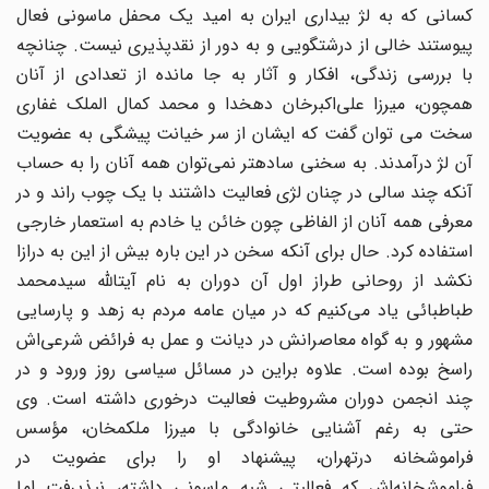
کسانی که به لژ بیداری ایران به امید یک محفل ماسونی فعال
پیوستند خالی از درشت‎گویی و به دور از نقدپذیری نیست. چنانچه
با بررسی زندگی، افکار و آثار به جا مانده از تعدادی از آنان
همچون، میرزا علی‌اکبر‌خان دهخدا و محمد کمال الملک غفاری
سخت می توان گفت که ایشان از سر خیانت پیشگی به عضویت
آن لژ درآمدند. به سخنی ساده‎تر نمی‌توان همه آنان را به حساب
آنکه چند سالی در چنان لژی فعالیت داشتند با یک چوب راند و در
معرفی همه آنان از الفاظی چون خائن یا خادم به استعمار خارجی
استفاده کرد. حال برای آنکه سخن در این باره بیش از این به درازا
نکشد از روحانی طراز اول آن دوران به نام آیت­الله سید­محمد
طباطبائی یاد می‌کنیم که در میان عامه مردم به زهد و پارسایی
مشهور و به گواه معاصرانش در دیانت و عمل به فرائض شرعی‌اش
راسخ بوده است. علاوه براین در مسائل سیاسی روز ورود و در
چند انجمن دوران مشروطیت فعالیت درخوری داشته است. وی
حتی به رغم آشنایی خانوادگی با میرزا ملکم‎خان، مؤسس
فراموش‎خانه درتهران، پیشنهاد او را برای عضویت در
فراموش‎خانه‌اش که فعالیتی شبه ماسونی داشته، نپذیرفت اما