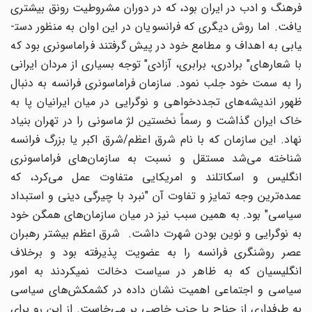
فرهنگ و ادب در ایران بود، که در دوران مشروطیت رونق بیشتری
یافت. اما روش دیگری که فرانسویان در این اوان به منظور دست­
یابی به اهداف و مطامع خود در پیش گرفتند فراماسونری بود که
با شعارهای" برادری، برابری، آزادی" توجه بسیاری از مردان ایرانی
را به سمت خود جلب نمود. سازمان فراماسونری فرانسه به دنبال
ظهور اندیشه‌های تجددخواهی و نوگرایی در میان ایرانیان پا به
خاک ایران گذاشت و رسماً نخستین لژ ماسونی را در تهران بنیاد
نهاد. این سازمان که با نام شرق اعظم‌/‌شرق اکبر یا بزرگ فرانسه
شناخته می‌شد مستقل و نسبت به سازمان‌های فراماسونری
انگلیس و اسکاتلند و امریکایی متفاوت عمل می‌کرد، که
عمده‌ترین وجه تمایز و تفاوت آن "نبرد با چیرگی دینی و استبداد
سیاسی" بود. به همین سبب نیز در میان سازمان‌های همگن خود
به نوگرایی و نوین بودن شهرت داشت. شرق اعظم بیشتر رهبران
عصر روشنگری فرانسه را به عضویت پذیرفته بود و برخلاف
انگلیسیان که به ظاهر در سیاست دخالت نمی‎کردند به امور
سیاسی و اجتماعی اهمیت نشان داده در کشمکش
های سیاسی
به طرف‎داری از جناح یا حزب خاصی بر می‌خاست. از این ‎رو برای