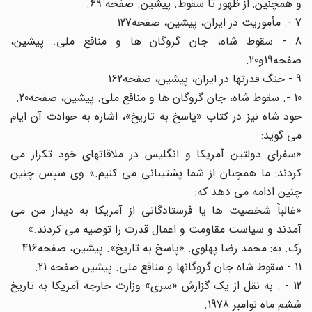
و همچنین: از ظهور تا سقوط. پیشین. صفحه 69.
7 -. مأموریت در ایران، پیشین، صفحه127
8 - سقوط شاه، جان گروگان ها و منافع ملی. پیشین،
صفحه19و20.
9 - جنگ قدرتها در ایران، پیشین، صفحه162
10 -. سقوط شاه، جان گروگان ها و منافع ملی. پیشین، صفحه20.
خود شاه نیز در کتاب «پاسخ به تاریخ»، اشاره به حوادث آن ایام
می گوید:
«سفرای دولتین آمریکا و انگلیس در ملاقاتهای خود تکرار می
کردند: ما همچنان از شما پشتیبانی می کنیم.» وی سپس چنین
چنین ادامه می دهد که:
«غالباً شخصیت ها یا فرستادگانی از آمریکا به دیدار من می
آمدند و سیاست مقاومت و اعمال قدرت را توصیه می کردند.»
رک. به: محمد رضا پهلوی. «پاسخ به تاریخ». پیشین، صفحه416
11 - سقوط شاه جان گروگانها و منافع ملی. پیشین صفحه 21.
12 - . به نقل از یک گزارش «سری» وزارت خارجه آمریکا به تاریخ
ششم ماه نوامبر 1978.