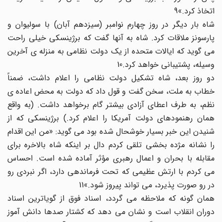
اتخاذ کرد.»9
شاه بار دیگر در روز چهارم نوامبر (سیزدهم آبان) با سولیوان و
پارسونز ملاقات کرد. شاه به آنها گفت که برژینسکی خیلی راحت
می گوید که ایالات متحده از یک دولت نظامی به منزله ی آخرین
وسیله، پشتیبانی خواهد کرد.10
دو روز بعد، شاه تشکیل دولت نظامی را اعلام داشت، ضمناً
خطاب به ملت، سخن گفت و قول داد که دولت به محض اعاده ی
نظم، به طرف اعطای آزادی بیشتر گام برخواهد داشت. (به واقع
همان رهنمودهای دولت آمریکا را اعلام کرد.) برژینسکی که از
شنیدن این خبر بسیار خوشحال شده بود می گوید: «من این اقدام
را نشانه مژده بخشی تلقی کردم دال بر اینکه شاه بالاخره برای
مقابله با بحران و اعمال رهبری مؤثر آماده شده است. احساس
می کردم با ارتش عظیمی که تحت فرماندهی دارد، اگر نبردی رو
در رو صورت پذیرد، می تواند پیروز شود.»11
همان گونه که ملاحظه می گردد، اسناد فوق از گویاترین اسناد
دوران انقلاب است و نشان می دهد که کشتار صدها دانش آموز