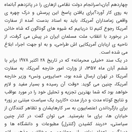
چهاردهم آبان،1سرانجام دولت نظامی ازهاری را در پانزدهم آبانماه
به روی کار آورد؟برای یافتن پاسخ این پرسش و درک چهره ی
واقعی زمامداران آمریکا، باید به اسناد بدست آمده از سفارت
آمریکا رجوع کنیم تا دریابیم که شیوه های گوناگون که شاه خائن
در برخورد با انقلاب ملت مسلمان ایران در پیش می گرفت، از
ناحیه ی اربابان آمریکایی اش طراحی، و به او جهت اجراء ابلاغ
می شده است.
در یک سند «خیلی محرمانه» که در تاریخ 28 اکتبر 1978 برابر با
ششم آبان ماه 1357، از وزارت امور خارجه آمریکا، به سفارت
آمریکا در تهران ارسال شده بود، «سایروس ونس» وزیر خارجه
آمریکا، چنین می گوید: «وقت آن رسیده و بسیار مفید و لازم
خواهد بود که شما بهترین تجزیه و تحلیل خود را در مورد عواقب
و نتایج کوتاه مدت و دراز مدت «کاربرد یک سیاست مبتنی بر زور»
برای بازگرداندن اعتصابیون به سر کارهایشان و تظاهر کنندگان از
خیابان ها، برای ما بفرستید. می توان گفت در کنار چنین
سیاستی، «دربند کشیدن (کنترل) مطبوعات و دانشگاه ها و
دستگیری تعداد زیادی از روحانیون و مخالفین مذهبی لازم