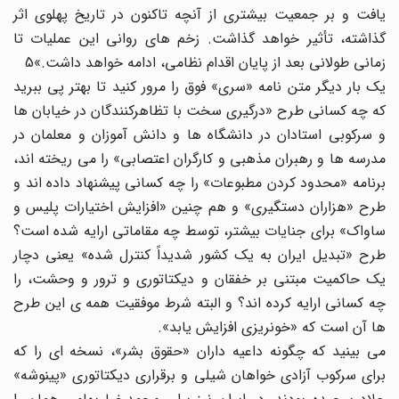
یافت و بر جمعیت بیشتری از آنچه تاکنون در تاریخ پهلوی اثر
گذاشته، تأثیر خواهد گذاشت. زخم های روانی این عملیات تا
زمانی طولانی بعد از پایان اقدام نظامی، ادامه خواهد داشت.»5
یک بار دیگر متن نامه «سری» فوق را مرور کنید تا بهتر پی ببرید
که چه کسانی طرح «درگیری سخت با تظاهرکنندگان در خیابان ها
و سرکوبی استادان در دانشگاه ها و دانش آموزان و معلمان در
مدرسه ها و رهبران مذهبی و کارگران اعتصابی» را می ریخته اند،
برنامه «محدود کردن مطبوعات» را چه کسانی پیشنهاد داده اند و
طرح «هزاران دستگیری» و هم چنین «افزایش اختیارات پلیس و
ساواک» برای جنایات بیشتر، توسط چه مقاماتی ارایه شده است؟
طرح «تبدیل ایران به یک کشور شدیداً کنترل شده» یعنی دچار
یک حاکمیت مبتنی بر خفقان و دیکتاتوری و ترور و وحشت، را
چه کسانی ارایه کرده اند؟ و البته شرط موفقیت همه ی این طرح
ها آن است که «خونریزی افزایش یابد».
می بینید که چگونه داعیه داران «حقوق بشر»، نسخه ای را که
برای سرکوب آزادی خواهان شیلی و برقراری دیکتاتوری «پینوشه»