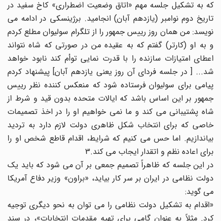
که به تشکیل جلسه مهم «اتاق وضعیت اضطراری» کاخ سفید در
تاریخ دوم نوامبر (یازدهم آبان) انجامید. برژینسکی در ادامه می
نویسد: من همان روز رییس جمهور را از تلگرام سولیوان مطلع کردم
و به او (کارتر) گفتم که به عقیده من در صورتی که شاه نتواند
اعطای امتیازات سازنده را با قدرت نمایی توأم کند نابود خواهد
شد... [ در جلسه فردای آن روز یعنی یازدهم آبان] پیشنهاد کردم
پیامی برای سولیوان فرستاده شود که منعکس کننده نظر رییس
جمهور بر این اساس باشد که ایالات متحده بدون قید و شرط از
شاه پشتیبانی می کند و ما نمی خواهیم او را در اخذ تصمیمات
خاصی که برای انتخاب شکل ظاهری دولت لازم دارد به تردید
بیاندازیم. اما حس می کنیم که شرایط، اقدام قاطع شخص او را
برای اعاده نظم و اتقدار ایجاب می کند.3
در این جلسه که ظاهراً تصمیم جمعی بر آن می شود که باید یک
دولت نظامی در ایران بر سر کار بیاید، «براون» وزیر دفاع آمریکا
می گوید:
«اقدام به تشکیل دولت نظامی را می توان به نحو دیگری توجیه
کرد. مثلاً به عنوان گامی برای تهیه مقدمات انتخابات»، در سند