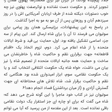
جلاد پیچیده بودند، در ایران نیز برای محمدرضا پهلوی همان را
تجویز کردند. و حکومت دست نشانده و نوکرصفت پهلوی نیز چه
خوب دستورات دیکته شده از طرف اربابان آمریکایی اش را در روز
سیزدهم آبان و روزهای پس از آن مو به مو به اجرا گذاشت.
در پاسخ به این پیشنهادات، برژنیسکی همان روز پیامی برای
سولیوان می فرستد تا آن را برای شاه ارسال کند. این پیام از سه
جزء اساسی تشکیل یافته بود: اول، حمایت بی قید و شرط ایالات
متحده را از شاه اعلام می کرد. دوم، لزوم اتخاذ یک «اقدام
قاطعانه» جهت برقراری نظم و حاکمیت شاه را خاطرنشان می
ساخت و حمایت همه جانبه ایالات متحده از تصمیم شاه را نیز
بیان می داشت، خواه شاه یک حکومت ائتلافی انتخاب کند و یا
یک حکومت نظامی، سوم، ابزار امیدواری شده بود هنگامی که
نظم و حاکمیت برقرار شد، شاه تلاش های محتاطانه ای جهت
گسترش آزادی و (از میان برداشتن) فساد انجام دهد!6
سولیوان نیز در کتاب خود ماجرا را این گونه شرح می دهد که؛
شاه می گفت که برای او چاره ای جز استقرار یک دولت نظامی
باقی نمانده است. بعد از این مقدمه از من پرسید که آیا می توانم