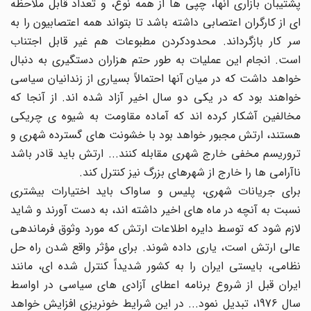
پشتیبان بازاری آنها، چپی ها از همه نوع، و تعداد قابل ملاحظه
ای از کارگران اعتصابی داشته باشد تا بتواند همه اعتصابیون را به
سر کار بازگرداند. محدودکردن مطبوعات هم غیر قابل اجتناب
است. انجام این عملیات به طور حتم هزاران دستگیری به دنبال
خواهد داشت که در میان آنها احتمالاً بسیاری از زندانیان سیاسی
خواهند بود که در یکی دو سال اخیر آزاد شده اند. از آنجا که
مخالفین آشکار کرده اند که آماده مقاومت به شیوه ی چریکی
هستند، ارتش مجبور خواهد بود با خشونت های گسترده شهری و
تروریسم مخفی خارج شهری مقابله کنند... ارتش باید قادر باشد
ناآرامی ها را خارج از شهرهای بزرگ نیز کنترل کند.
برای جریانات شهری، پلیس و ساواک باید اختیارات بیشتری
نسبت به آنچه در ماه های اخیر داشته اند، به دست آورند و شاید
لازم شود که توسط دایره اطلاعات ارتش که مورد وثوق فرماندهی
عالی ارتش است، یاری داده شوند. برای مؤثر واقع شدن راه حل
نظامی، بایستی ایران را به کشور شدیداً کنترل شده ای، مانند
ایران قبل از شروع برنامه اعطای آزادی های سیاسی در اواسط
سال 1976، تبدیل نمود... در این شرایط خونریزی افزایش خواهد