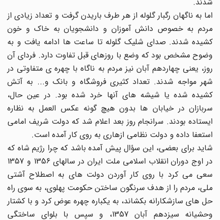
شدند.
اما به ناگهان رگبار گلوله از هر طرف باریدن گرفت و تعداد زیادی از
مردم به خصوص دانش آموزان و دانشجویان به خاک و خون
کشیده شدند. صدای شلیک گلوله تا ساعت ها ادامه یافت و به
وضوح مشخص بود که وضع با روزهای قبل تفاوت دارد. فردای آن
روز، یعنی چهاردهم آبان نیز مردم به ناگاه با چهره ی متفاوتی در
شهر مواجه شدند. تعداد کثیری فروشگاه و بانک و... به آتش
کشیده شده یا شیشه های آنها خرد شده بود. در عین حال،
سربازان در خیابان ها بدون هیچ گونه عکس العمل به نظاره
ایستاده بودند. سرانجام روز بعد اعلام شد که دولت شریف امامی
استعفا داده و دولت نظامی ازهاری به روی کار آمده است.
شاید برای بعضی، این سؤال پیش آمده باشد که چرا رژیم شاه که
در اوج دوران انقلاب اسلامی ملت ایران در سالهای 1356 و 1357
سعی می کرد با روی کار آوردن دولت های به اصطلاح آشتی
ملی، مردم را از هدف سرنگون ساختن حکومت پهلوی، به سوی راه
حل های سازشکارانه بکشاند، به یکباره چهره عوض کرد و با کشتار
وحشیانه سیزدهم آبان 1357، و سپس با بلوای ساختگی