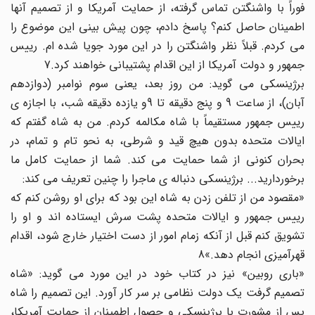
فوراً با واشنگتن تماس گرفته، از حمایت آمریکا و از تصمیم آنها
اطمینان حاصل کنم؟ پاسخ دادم، چون پیش بینی این موضوع را
می کردم. قبلاً نظر واشنگتن را در این مورد جویا شده ام. رییس
جمهور و دولت آمریکا از این اقدام پشتیبانی خواهند کرد.7
برژینسکی می گوید: من روز بعد، یعنی سوم نوامبر (دوازدهم
آبان)، از ساعت 9 و پنج دقیقه تا 9و یازده دقیقه شب، با اجازه ی
رییس جمهور مستقیماً با شاه مکالمه کردم. من به شاه گفتم که
ایالات متحده بدون هیچ قید و شرطی، به نحو تام و تمام، در
بحران کنونی از شما حمایت می کند. شما از حمایت کامل ما
برخوردارید... برژینسکی دنباله ی ماجرا را چنین تعریف می کند:
«مقصود من از تلفن زدن به شاه این بود که برای او روشن کنم که
رییس جمهور و ایالات متحده پشت سرش ایستاده اند و او را
تشویق کنم قبل از آنکه زمام امور از دست اختیار خارج شود، اقدام
قهرآمیزی انجام دهد.»8
«باری روبین» نیز در کتاب خود در این مورد می گوید: «شاه
تصمیم گرفت یک دولت نظامی بر سر کار آورد. این تصمیم را شاه
پس از مشورت با برژینسکی و حصول اطمینان از حمایت آمریکا،