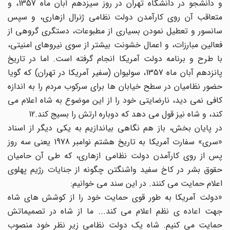
و دانشجو در دانشگاه تهران در روز سیزدهم آبان ماه 1357، و
متعاقب آن روی کارآمدن دولت نظامی ژنرال ازهاری، و سپس
سانسور و تعطیل نمودن بسیاری از مطبوعات، دستگری گروهی از
فعالین مبارزات، و اعمال خشونت بیشتر از سوی نیروهای امنیتی،
با طرح و برنامه دولت آمریکا انجام گرفته است. اما در تاریخ
پانزدهم آبان ماه 1357، سولیوان (سفیر آمریکا در تهران) که گویا
حضور نظامیان در سطح خیابان ها برای سرکوب مردم را به اندازه
کافی نمی دید، نارضایتی خود را از این موضوع به شاه اعلام می
کند، و شاه نیز قول می دهد که دوباره ارتش را بسیج کند.12
در پایان بخش، باز هم نگاهی بیاندازیم به یکی دیگر از اسناد
«سری» سفارت آمریکا به تاریخ هشتم نوامبر 1978 یعنی سه روز
پس از روی کارآمدن دولت نظامی ازهاری، که طی آن حامیان
حقوق بشر در کاخ سفید واشنگتن چگونه از جنایات رژیم پهلوی
اعلام حمایت می کنند. در این سند می خوانیم:
«دولت آمریکا به طور قوی حمایت خود را از کوشش های شاه
جهت اعاده ی نظم اعلام می کند... ما از شاه در تصمیماتش
حمایت می کنیم. شاه یک دولت نظامی زیر نظر خود منصوب