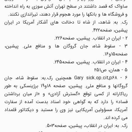
ساواک که قصد داشتند در سطح تهران آتش سوزی به راه انداخته
و فروشگاه ها و بانکها را مورد هجوم قرار دهند، تیراندازی نکنند.
رک. به: شاهد، از شاه تا دخالت های آشکار آمریکا در ایران
پیشین، صفحه422.
2 - ایران در انقلاب. پیشین، صفحه226.
3 - سقوط شاه، جان گروگان ها و منافع ملی. پیشین،
صفحه15و16.
4 - ایران در انقلاب. پیشین، صفحه245.
5 - همان، ص251
6 - Gary sick.op.cit,p68 همچنین رک.به: سقوط شاه، جان
گروگانها و منافع ملی. پیشین، صفحه 18و19 برژینسکی به طور
ریاکارانه از کسی توقع «گسترش آزادی» و «از میان برداشتن
فساد» را دارد که به گواهی خود اسناد بدست آمده از سفارت
آمریکا، مسؤولین آمریکایی نیز وی را مستبد و دیکتاتور قلمداد
می کرده اند.
رک. به: ایران در انقلاب، پیشین، صفحه503.