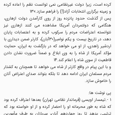
کرده است، زیرا دولت غیرنظامی نمی توانست نظم را اعاده کرده
و زمینه برگزاری انتخابات آزاد(!) را فراهم سازد.»13
پس از گذشت حدود پانزده روز از روی کارآمدن دولت ازهاری،
هنگامی که دولتمردان آمریکا مشاهده می کنند ازهاری نیز
نتوانسته اعتراضات مردم را سرکوب کرده و به اعتصابات پایان
دهد، در تاریخ بیست و یکم نوامبر(30آبان)، کارتر ضمن دیداری با
اردشیر زاهدی، از او می خواهد که در بازگشت به ایران، حمایت
مؤکد آمریکا از شاه را به وی ابلاغ و ضمناً ضرورت نشان دادن
قاطعیت از سوی شاه را اعلام کند.14
و با این پیام در واقع کارتر از شاه می خواهد تا همچنان به کشتار
مردم مسلمان ایران ادامه دهد تا بلکه بتواند صدای اعتراض آنان
را خاموش سازد.
پی نوشت ها:
1 -.تیمسار اویسی (فرماندار نظامی تهران) بعدها اعتراف کرده بود
که شاه به طور محرمانه او را احضار کرده و از او خواسته بود که
ترتیبی بدهد تا روز چهاردهم آبان، سربازان به طرف مأمورین