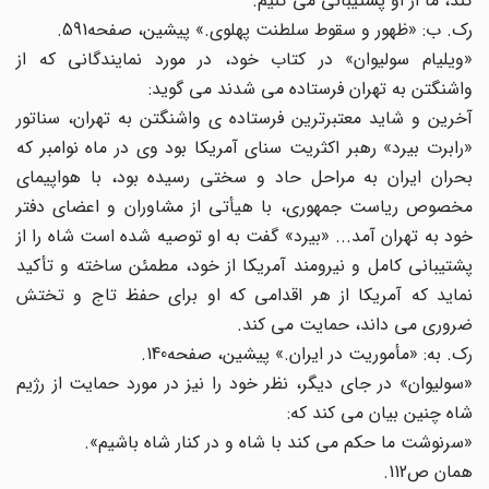
کند، ما از او پشتیبانی می کنیم.
رک. ب: «ظهور و سقوط سلطنت پهلوی.» پیشین، صفحه591.
«ویلیام سولیوان» در کتاب خود، در مورد نمایندگانی که از
واشنگتن به تهران فرستاده می شدند می گوید:
آخرین و شاید معتبرترین فرستاده ی واشنگتن به تهران، سناتور
«رابرت بیرد» رهبر اکثریت سنای آمریکا بود وی در ماه نوامبر که
بحران ایران به مراحل حاد و سختی رسیده بود، با هواپیمای
مخصوص ریاست جمهوری، با هیأتی از مشاوران و اعضای دفتر
خود به تهران آمد... «بیرد» گفت به او توصیه شده است شاه را از
پشتیبانی کامل و نیرومند آمریکا از خود، مطمئن ساخته و تأکید
نماید که آمریکا از هر اقدامی که او برای حفظ تاج و تختش
ضروری می داند، حمایت می کند.
رک. به: «مأموریت در ایران.» پیشین، صفحه140.
«سولیوان» در جای دیگر، نظر خود را نیز در مورد حمایت از رژیم
شاه چنین بیان می کند که:
«سرنوشت ما حکم می کند با شاه و در کنار شاه باشیم».
همان ص112.