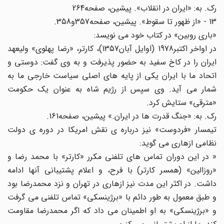
رک. به: «ایران در انقلاب». پیشین، صفحه264
13 - «از ظهور تا سقوط». پیشین، صفحه357و358.
«باری روبین» در کتاب خود می نویسد:
در اواخر اکتبر1978 (اوایل آبان1357)، کارتر، «رضا پهلوی» ولیعهد
ایران را در کاخ سفید به حضور پذیرفت و به وی گفت: دوستی و
اتحاد ما با ایران یکی از پایه های اصلی سیاست خارجی ما به
شمار می آید. وی سپس از رژیم شاه به عنوان یک حکومت
«مترقی» ستایش کرد.
رک. به: «جنگ قدرت ها در ایران.» پیشین، صفحه161.
تیمسار «فردوست» نیز درباره ی نقش امریکا در دوره ی دولت
نظامی ازهاری می گوید:
« در این دوران تماس های تلفنی مکرر «کارتر» با محمد رضا و
«روزالین» (همسر کارتر) با فرح، و اعلام پشتیبانی آنها ادامه
داشت. در اکثر این مدت نیز ازهاری در تهران و نزد محمدرضا بود
و طبق معمول به طور دائم با «برژینسکی» تماس تلفنی می گرفت
و «برژینسکی» به او اطمینان می داد که اگر محمدرضا مقاومت