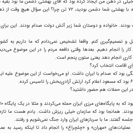
 خیلی در ذهن من ایجاد کرده بود که آقای بهشتی دشمن ما بود بقیه چ
بودند؟ حتی تیتر یک روزنامه این بود که هنوز هم یادم مانده: با بهشتی شما دشمن بودید، ۷۲ تن چرا؟ 
گ بودند. خانواده و دوستان شما زیر آتش دولت صدام بودند. این بر
یل و تصمیم‌گیری کنم. واقعا تشخیص نمی‌دادم که ما داریم به کشور
ر را انجام دهیم. بعد‌ها وقتی دافعه مردم را در این موضوع می‌دی
 کاری انجام دهد یعنی ستون پنجم است.
ای اقامت انتخاب کرد؟
ی بود که صدام با ایران داشت. او می‌خواست از این موضوع علیه ایر
در این حملات هم حضور داشتید؟
ودند. همانجا بود که سازمان خیلی ریزش داشت. یادم هست ما تازه ر
لیات‌های «مهران» و «چلچراغ» را انجام داد تا اینکه رسید به عمل