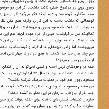
رجوی روی چه حسابی تصمیم گرفت با چنین تجهیزاتی وارد ج
رجوی روی دو موضوع خیلی تاکید داشت. اگر این دو موضوع ن
سرمایه‌گذاری کرده بود و دوم اینکه فکر می‌کرد اگر از مرز 
توهماتی که داشت دست به این کار زد وگرنه هیچ عقل نظام
تجربیاتی که باعث شده بود رجوی و نیرو‌هایش به آن تجهیزات تکیه کنند‌‌ همان و
کمااینکه من در گزارشات خیلی از افراد دیدم آن‌ها هم این 
شد و ارتش چند میلیونی ایران را شکست داد؟! کسی این کار ر
می‌پیوندند اما وقتی بچه‌های ما از کرند و کرمانشاه رد شدن
هم چند سال بعد جدا شدند. با هیچ دو دو تا چهار تایی انجام
از جنگیدن نمی‌ترسیدید؟
همه در وجودشان ترس است و کسی نمی‌تواند آن را کتمان ک
غلبه داشت اعتقادات ما بود. تا سال ۷۲ ایدئولوژی من نسبت به سازمان محکم بود و تا‌‌ همان زمان بر ترسم اینگونه غلبه می‌کردم.
مسعود رجوی هم خود در عملیات مرصاد شرکت داشت؟
من شنیدم مسعود با نیروهای حفاظتی‌اش تا پشت گردنه پاتاق
چند نفر از نیروهای سازمان در این عملیات کشته شدند؟
سازمان تبلیغات گسترده‌ای داشت برای اینکه بتواند نیرو جم
عملیات جذب کرده بود به این عنوان بود که ما در ایران می‌رو