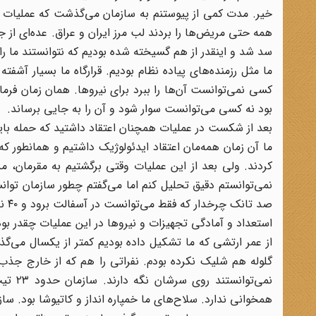
خیر. مدت کمی از پیوستنم به سازمان می‌گذشت که عملیات «مر
همه حتی مریض‌ها را بردند لب مرز ایران و عراق. عده‌ای از 
سد شد و اینقدر از هم گسیخته شده بودیم که نتوانستند ما را
ما مثل رزمنده‌های پیاده نظام بودیم. قرارگاه ما بسیار آش
بود نه کسی می‌توانست سوار شود و آن را به جایی برساند.
بعد از شکست در عملیات همچنان اعتقاد داشتید که حمله با
ما آن زمان همه‌مان اعتقاد ایدئولوژیک داشتیم و همانطور ک
نمی‌توانستم دقیق تحلیل کنم اما می‌گفتم چطور سازمان توا
صد تانک چرخدار که فقط می‌توانست در آسفالت برود و ۴۰ نفربر که از دولت عراق گرفته بودند و خیلی هم جدید بود.
استعداد و آمادگی تجهیزات و نیرو‌ها در این عملیات چقدر بو
از عمر ارتشی که ما تشکیل داده بودیم کمتر از یکسال می‌
گلوله هم شلیک نکرده بودم. نفراتی را هم که از خارج جذب 
همخوانی ندارد. سلاح‌های ما خمپاره انداز و کاتیوشا بود. س