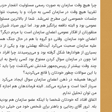
چرا هیچ وقت سازمان به صورت رسمی مسئولیت انفجار حزب 
تقریبا هیچ وقت در سازمان کسی به جرأت و با رسمیت نتوا
جلسات خصوصی این مطرح نمی‌شد. شما از بالا‌ترین مسئول س
عمومی بود و البته دافعه برانگیز هم بود. اما ترور صیاد شیراز
منظورتان از افکار عمومی اعضای سازمان است یا مردم دیگر؟
اعضای خود سازمان. وقتی دو گروه با هم در حال جنگ هستن
علیه سازمان صحبت می‌کرد آیت‌الله بهشتی بود و یکی از 
بسیاری از هوادار‌ها شکل گرفته بود و می‌پرسیدند چرا افرا
اما چون در سازمان سوال کردن ممنوع بود کسی پاسخ به این س
چند وقت بیشتر از رییس‌جمهور شدنش نمی‌گذشت چرا باید 
با این سوالات چطور خودتان را قانع می‌کردید؟
این‌ها همیشه در ذهن اعضای سازمان سوال ایجاد می‌کرد ام
سرباز آنجا است و مبارزه می‌کند. البته فرماندهان هم اجازه
من توان تحلیل ندارم.
اتفاق افتاد که خودتان شخصا با اینکه عضو سازمان هم بودی
بله. ترور آقای رجایی و باهنر برای شخص خود من خیلی دردنا