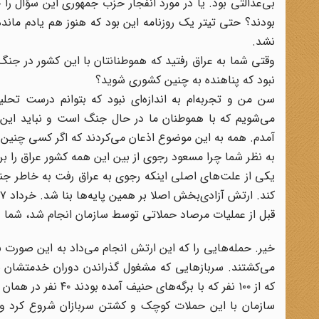
بی‌عدالتی بود. یا در مورد انفجار حزب جمهوری این سؤال را
نشد.
وقتی شما به عراق رفتید که هموطنانتان با این کشور در جن
نبود که پناهنده به چنین کشوری شوید؟
سن من و تجربه‌ام به اندازه‌ای نبود که بتوانم درست تحل
می‌شویم که با هموطنان ما در حال جنگ است و نباید این کا
آمدم. همه به این موضوع اذعان می‌کردند که اگر کسی چنین
به نظر شما چرا مسعود رجوی از بین این همه کشور عراق را بر
یکی از علت‌های اصلی اینکه رجوی به عراق رفت به خاطر جنگ
کند. ارتش آزادی‌بخش اصلا بر همین پایه‌ها بنا شد. خرداد ۶۷ بود که مسعود اعلام کرد ارتش آزادی‌بخش را تاسیس کرده.
قبل از عملیات مرصاد حملاتی توسط سازمان انجام شد، شما 
می‌کشتند. سربازهایی که مشغول گذراندن دوران خدمتشان ب
که از ۱۰۰ نفر که با برگه‌های حنیف آمده بودند ۴۰ نفر در‌‌ همان جلسه گفتند: ما با سربازهای ایران وارد جنگ نمی‌شویم و رفتند.
سازمان با این حملات کوچک و کشتن سربازان شروع کرد و عم