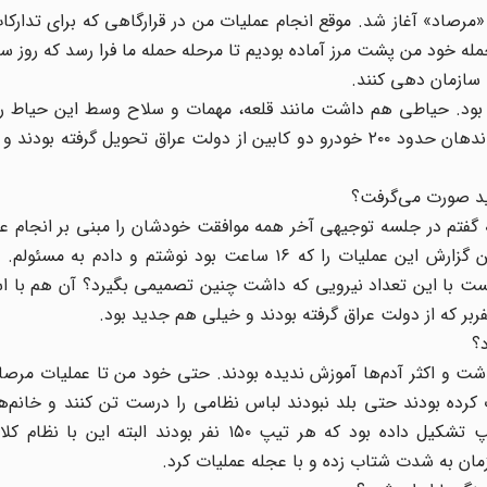
صاد» آغاز شد. موقع انجام عملیات من در قرارگاهی که برای تدارکات
جمله خود من پشت مرز آماده بودیم تا مرحله حمله ما فرا رسد که روز س
 سازمان دهی کنند.
فته بود. حیاطی هم داشت مانند قلعه، مهمات و سلاح وسط این حیاط ر
کسی نمی‌توانست آن‌ها را ببرد برای نیرو‌ها.‌‌ همان زمان فرماندهان حدود ۲۰۰ خودرو دو کابین از دولت عراق تحویل گ
ید صورت می‌گرفت؟
ه گفتم در جلسه توجیهی آخر همه موافقت خودشان را مبنی بر انجام عم
کردند. ولی بعد از این عملیات وقتی برگشتیم به مقرمان، من گزارش این عملیات را که ۱۶ ساعت بود نوشتم 
نست با این تعداد نیرویی که داشت چنین تصمیمی بگیرد؟ آن هم با اس
د؟
گذشت و اکثر آدم‌ها آموزش ندیده بودند. حتی خود من تا عملیات مر
کرده بودند حتی بلد نبودند لباس نظامی را درست تن کنند و خانم‌ه
نمی‌توانستند روی سرشان نگه دارند. سازمان حدود ۲۳ تیپ تشکیل داده بود که هر تیپ ۱۵۰ نفر بود
ازمان به شدت شتاب زده و با عجله عملیات کرد.