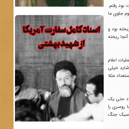
 بود رفتم.
وم جلوی ما
یخته بود و
رفته بودند و آنجا ریخته
لیات اعلام
و دادم به مسئولم. شاید خیلی
تعداد مثلا
صاد حتی یک
ا روسری را
ند البته این با نظام کلاسیک جنگ