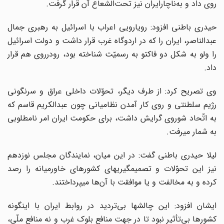
روی داد و به‌ناچارایران نیز تحت‌الشعاع آن قرار گرفت.
حیدری باطنی افزود: رویارویی اعراب با اسرائیل به رهبری جمال
عبدالناصر، ایران را که در اردوگاه غرب قرار داشت و دولت اسرائیل
را ولو به شکل دو فاکتو به رسمیّت شناخته بود، رودرروی هم قرار
داد.
وی تصریح کرد: از طرف دیگر، تحوّلات داخلی عراق و سرنگونی
رژیم سلطنتی و روی کار آمدن نظامیانی چون عبدالکریم قاسم که
به اتّحاد شوروی گرایش داشت، برای حکومت ایران امر نامطلوبی
به شمار می­رفت.
لیلا حیدری باطنی گفت: در این میان، نمایندگان مجلس نوزدهم
نیز این تحوّلات و تصمیم­گیری­های کشورهای خاورمیانه را رصد
کرده و به مخالفت و یا موافقت با آن‌ها می­پرداختند.
ایشان افزود: این چالش­ها بی‌تردید در روابط ایران با این­گونه
کشورها بی‌تأثیر نبود تا در جهت منافع بلوک غرب و نه منافع ملّی،