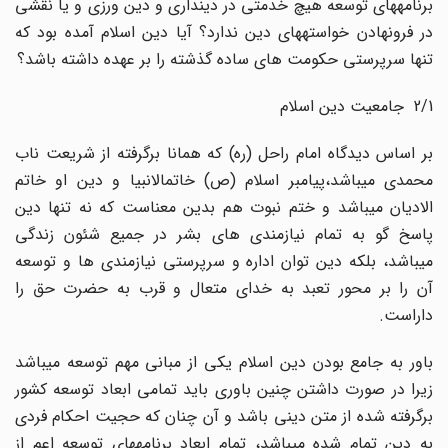
برنامههای توسعه هیچ خدمتی در دینداری و دین ورزی و یا نقشی
در فرونهادن خواستههای دین ندارد؟ آیا دین اسلام آمده بود که
تنها سرپرستی حکومت های ساده گذشته را بر عهده داشته باشد؟
2/1 ‌ جامعیت دین اسلام
بر اساس دیدگاه امام راحل (ره) که همانا برگرفته از شریعت ناب
محمدی میباشد،پیامبر اسلام (ص) خاتمالانبیا و دین او خاتم
الادیان میباشد و ختم نبوت هم بدین معناست که نه تنها دین
پاسخ گو به تمام نیازمندی های بشر در جمیع شئون زندگی
میباشد، بلکه دین توان اداره و سرپرستی نیازمندی ها و توسعه
آن را بر محور تعبد به خدای متعال و قرب به حضرت حق را
داراست.
باور به جامع بودن دین اسلام یکی از مبانی مهم توسعه میباشد
زیرا در صورت داشتن چنین باوری باید تمامی ابعاد توسعه کشور
برگرفته شده از متن دینی باشد و آن چنان که حجیت احکام فردی
به دین تمام شده میباشد، تمام ابعاد برنامههای توسعه اعم از