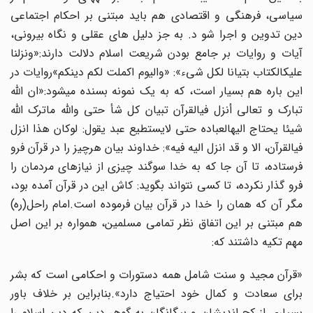
سیاسی، فرهنگی و اقتصادی هم باید مبتنی بر احکام اجتماعی
دین تدوین و اجرا شو د. به جز دلیل های عقلی و نگاه بیرونی،
آیات و روایات بر جامع بودن شریعت اسلام دلالت دارند:«ونزلنا
علیکالکتاب بتیانا لکل شیء»: «والیوم اکملت لکم دینکم»روایات در
این باره هم بسیار است، که به یک نمونه بسنده میشود:«ان الله
تبارک و تعالی أنزل فیالقرآن تبیان کل شأ حتی والله ماترک الله
شیئا یحتاج الیهالعباده حتی لایستطیع عبد یقول: لوکان هذا انزل
فیالقرآن، الا و قد انزل الیه فیه»: خداوند بیان هرچیز را در قرآن فرو
فرستاده، تا آن جا که به خدا سوگند چیزی از نیازهای مردمان را
فرو گذار نکرده، تا کسی نتواند بگوید: کاش این در قرآن آمده بود،
مگر آن که همان را خدا در قرآن بیان فرموده است.امام راحل(ره)
هم مبتنی بر این اتفاق نظر تمامی مسلمین، همواره بر این اصل
مهم تکیه داشتند که:
«قرآن مجید و سنت شامل همه دستورات و احکامی است که بشر
برای سعادت و کمال خود احتیاج دارد».بنابراین بر خلاف باور
بسیاری از کج اندیشان و بیگانگان به گوهر دین که دین اسلام را