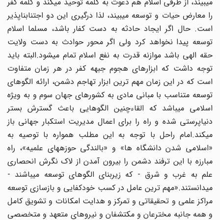
میبیند، از طرفی اسلام هم دعوت به کلمه توحید میکند و کلمه کفر
را معارض حیات و توسعه میبیند، لذا درگیری این دو اجتنابناپذیر
است. حال اگر ایجاد حادثه به دست کفار باشد، مسلما اسلام
توسعه پیدا نخواهد کرد ولی اگر محور حوادث به دست ولایت
حقه الهی باشد موازنه قدرت به نفع اسلام تمام میشود.البته باید
توجه داشت که ابزارهای هجوم جبهه کفر در هر زمان متفاوت
است که در این زمان مهم ترین ابزار تهاجم دشمن، ارائه الگوهای
توسعه متناسب با مبانی مادی به کشورهای جهان سوم و به ویژه
اسلامی میباشد که القاءچنین الگوهایی باعث گسترش بستر
دنیاپرستی شده و راه را برای اعمال مدیریت استکبار جهانی باز
میکند.امام راحل با توجه به این مطلب همواره با توصیه به
«اسلامی شدن دانشگاه ها» و «بالندگی حوزههای علمیه»، راه
مبارزه با این ترفند دشمن را بیرون آمدن از لاک نگرش انحصاری
علم به غرب و شرق - که زیربنای الگوهای توسعه میباشند -
میدانستند.«مهم ترین عامل در کسب خودکفایی و بازسازی توسعه
مراکز علمی و تحقیقاتی و تمرکز و هدایت امکانات و تشویق کامل
و همه جانبه مخترعان و مکتشفان و نیروهای متعهد و متخصصی