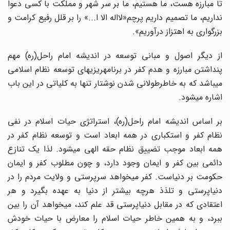
تا مبارزه هست، ما هستیم، ما بر سر شهر و مملکت با کسی دعوا
نداریم، ما تصمیم داریم پرچم«لااله الا ا...» را بر قلل رفیع کرامت و
بزرگواری به اهتزاز درآوریم».
از دیگر اصول و مبانی توسعه در اندیشه امام راحل(ره) مهم
پنداشتن مبارزه و هدم کفر در برنامهریزیهای توسعه نظام اسلامی
میباشد که به خاطرطولانی شدن نوشتار تنها به کلیاتی در این باب
اشاره میشود.
بر اساس اندیشه امام راحل(ره)، استراتژی حیات اسلام در نفی
نظام کفر و استکباری در همه ابعاد است و توسعه نظام کفر در
همه ابعاد موجب تضییق نظام حقه الهی میشود. لذا یک تنازع
دائمی بین کفر و ایمان وجود دارد، و چون مطلوب کفر و ایمان
حکومت بر دنیاست. کفر میخواهد سرپرستی و ولایت مردم را در
دنیاپرستی و تلذذ هرچه بیشتر از دنیا به عهده بگیرد و هر
اعتقادی که در مقابل دنیاپرستی قد علم کند، میخواهد آن را بین
ببرد، و به همین خاطر حیات اسلام را معارض با حیات خودش