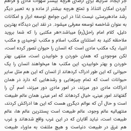
جز ایجاد شرایط برای ارضای هرچه بیشتر شهوات مادی و فراهم
آوردن امکان التذاذ و تمتع هرچه بیشتر از ماده و به تعبیر دیگر
رشد مادهپرستی نیست.لذا در این جوامع توسعه ابزار و امکانات
به عنوان شاخصه توسعه معرفی میشود. در نقد این دیدگاه بهترین
دلیل، کلام امام راحل(ره) میباشد:«هر مکتبی را که شما بروید
ملاحظه کنید به استثنای مکتب اسلام و مکتب توحیدی و مکتب
انبیا، یک مکتب مادی است که انسان را حیوان تصور کرده است،
لکن موجودی که همان خوردن و خوابیدن است، منتهی بهتر
خوردن و بهتر خوابیدن، این مکتب ها میخواهند انسان را یک
حیوانی که این طور ادراک کردهاند از انسان که این هم مثل سایر
حیوانات است که تمام چیزهایی و رشدهایی که دارد در همان
ادراکات مادی دور میزند، در امور مادی دور میزند، اسم آن را
گفتهاند امور عینی، خیال کردهاند که امر عینی همان عالم طبیعت
است و حال آن که عوالم دیگری هست که این ها ادراکش کردند،
منتهیالیه عالم وجود، عالم طبیعت است پستترین عالم ها، عالم
طبیعت است، نباید آقایان که در این غرب واقع شدهاند و غرب
هم غرق در طبیعت دنیاست و هیچ ملتفت به ماوراء طبیعت