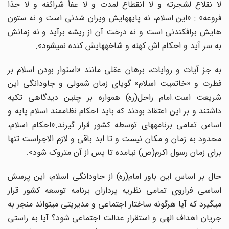
لا نقلاع لشجرته و لا انقطاع لمدت و لا عفأ شرائفه و لا جذا
فروعه» : «این اسلام، نه پایههایش ویران شدنی است و نه ستون
هایش برافکندنی است و نه درخت آن از ریشه برآید و نه زمانش
به سر آید و احکام اش کهنه و شاخههایش کنده نمیشود».
به جز آیات و روایات، برهان عقلی مانند «استوار بودن اسلام بر
فطرت و «خاتمیت اسلام» گویای زمان شمولی و جاودانگی این
شریعت است.امام راحل(ره) همواره بر چنین دیدگاهی تکیه
داشتند و بر این اعتقاد بودند که باید احکام نظاممند اسلام پایه و
اساس تمامی برنامههای توسطه کشور قرار گیرند.«احکام اسلام،
محدود به زمان و مکان نیست و تا ابد باقی و لازم الاجراست تنها
برای زمان رسول اکرم(ص) نیامده تا پس از آن متروک شود».
حال بر اساس این باور امام(ره) از جاودانگی اسلام، این پرسش
اساسی فراروی تمامی نظریه پردازان برنامه توسعه کشور قرار
میگیرد که آیا هرگونه ساختار اجتماعی و مدیریتی میتواند منجر به
جریان اهداف الهی و استقرار عدالت اجتماعی شود؟ آیا به راستی