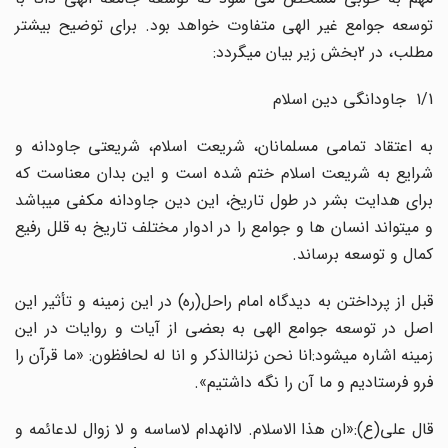
توسعه جوامع غیر الهی متفاوت خواهد بود. برای توضیح بیشتر
مطلب، در 2بخش زیر بیان میگردد:
1/1 ‌ جاودانگی دین اسلام
به اعتقاد تمامی مسلمانان، شریعت اسلام، شریعتی جاودانه و
شرایع به شریعت اسلام ختم شده است و این بدان معناست که
برای هدایت بشر در طول تاریخ، این دین جاودانه مکفی میباشد
و میتواند انسان ها و جوامع را در ادوار مختلف تاریخ به قلل رفیع
کمال و توسعه برساند.
قبل از پرداختن به دیدگاه امام راحل(ره) در این زمینه و تأثیر این
اصل در توسعه جوامع الهی به بعضی از آیات و روایات در این
زمینه اشاره میشود:انا نحن نزلناالذکر و انا له لحافظون: «ما قرآن را
فرو فرستادیم و ما آن را نگه داشتیم».
قال علی(ع):«ان هذا الاسلام. لاانهدام لاساسه و لا زوال لدعائمه و