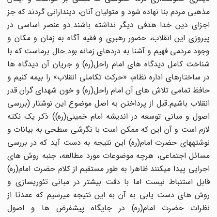
مذهبی مردم بنا نهاده شود و متولیان آنان، دیندارانی گردند که جز
اجزای دین خدا هدفی دیگر نداشته باشند.دو عنصر اساسی در
پیروزی این انقلاب، حضور رهبری و فقیه آگاه به زمان و مکان و
وجود مردمی فهیم و آشنا به دردهای زمانه بود.حال برماست که با
شناخت کامل دیدگاه های امام راحل(ره) و جریان آن دیدگاه ها
در ساختارهای اداره نظام، «حرکت تکاملی انقلاب» را بیمه کنیم و
حافظ تمامی تلاش های آن امام راحل(ره) و خون شهدای گران قدر
انقلاب باشیم.قبل از پرداختن به اصل موضوع این نوشتار (بررسی
اصول و مبانی توسعه در اندیشه امام خمینی(ره)) ذکر یک نکته
لازم است و آن این که ممکن است با نگرشی سطحی به بیانات و
نوشتههای حضرت امام(ره) این نتیجه به دست آید که در بررسی
مسائل اجتماعی، هرچه موضوعات مورد مطالعه، جنبه روش های
اجرایی پیدا میکنند ظاهرا به طور مستقیم از کلام حضرت امام(ره)
قابل استنباط نیست اما با دقت بیشتر در مبانی تئوریسازی و
روش های دست یابی به آن به این نتیجه میرسیم که عمدتا از
نظرات حضرت امام(ره) در جایگاه پیشفرض ها و اصول