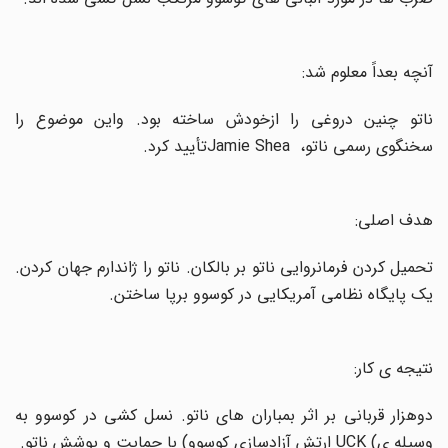
آنچه بعداً معلوم شد:
ناتو چنین دروغی را ازخودش ساخته بود. واین موضوع را
سخنگوی رسمی ناتو،
Jamie Shea
تأیید کرد
.
هدف اصلی:
تحمیل کردن فرمانروایی ناتو بر بالکان. ناتو را ژاندارم جهان کردن.
یک پایگاه نظامی آمریکایی در کوسوو برپا ساختن
.
نتیجه ی کار:
دوهزار قربانی بر اثر بمباران های ناتو. نسل کشی در کوسوو به
وسیله ی
UCK (
ارتش آزادسازی کوسوو) با حمایت و پوشش ناتو
.