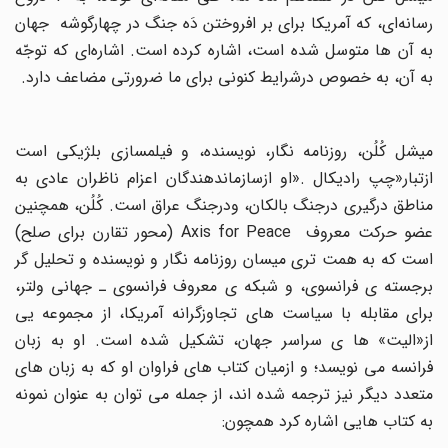
رسانه‌ای، که آمریکا برای بر افروختن دَه جنگ در چهارگوشه جهان
به آن ها متوسل شده است، اشاره کرده است. اشاره‌ای که توجّه
به آن، به خصوص درشرایط کنونی برای ما ضرورتی مضاعف دارد
.
میشل کُلُن، روزنامه نگار، نویسنده، و فیلمسازی بلژیکی است
زتبار«چپ رادیکال
».
او ازسازماندهندگان اعزام ناظران عادی به
مناطق درگیری درجنگ بالکان، ودرجنگ عراق است. کُلُن، همچنین
ضو حرکت معروف
Axis for Peace
(محور تقارن برای صلح)
است که به همت تری میسان روزنامه نگار و نویسنده و تحلیل گر
برجسته ی فرانسوی، و شبکه ی معروف فرانسوی ـ جهانی ولتر،
برای مقابله با سیاست های تجاوزگرانه آمریکا، از مجموعه یی
از«الیت» ها ی سراسر جهان، تشکیل شده است. او به زبان
فرانسه می نویسد؛ و ازمیان کتاب های فراوان او که به زبان های
متعدد دیگر نیز ترجمه شده اند، از جمله می توان به عنوان نمونه
به کتاب هایی اشاره کرد همچون
: