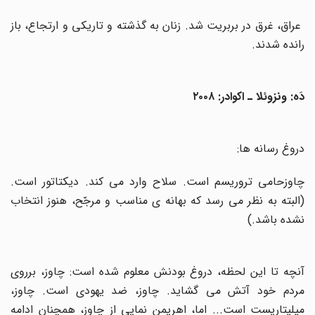
عراق، غرق در بربریت شد. زنان به گذشته و تاریکی و ارتجاع، باز
رانده شدند
.
دَه: ونزوئلا ـ اکوادر: ۲۰۰۸
دروغ رسانه ها
:
چاوزحامی تروریسم است. سلاح وارد می کند. دیکتاتور است.
(البته به نظر می رسد که بهانه ی مناسب و مرجّح، هنوز انتخاب
نشده باشد.)
آنچه تا این لحظه، دروغ بودنش معلوم شده است: چاوز، برروی
مردم خود آتش می گشاید. چاوز، ضد یهودی است. چاوز،
میلیتاریست است... اما، اهریمن نمایی از چاوز، همچنان ادامه