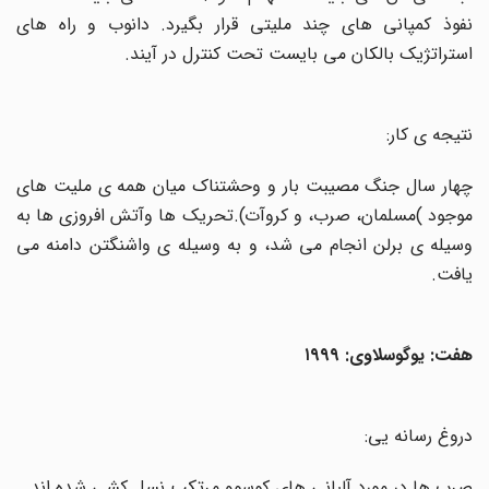
نفوذ کمپانی های چند ملیتی قرار بگیرد. دانوب و راه های
استراتژیک بالکان می بایست تحت کنترل در آیند
.
نتیجه ی کار:
چهار سال جنگ مصیبت بار و وحشتناک میان همه ی ملیت های
وجود
(
مسلمان، صرب، و کروآت).تحریک ها وآتش افروزی ها به
وسیله ی برلن انجام می شد، و به وسیله ی واشنگتن دامنه می
یافت
.
هفت: یوگوسلاوی: ۱۹۹۹
دروغ رسانه یی
:
صرب ها در مورد آلبانی های کوسوو مرتکب نسل کشی شده اند
.