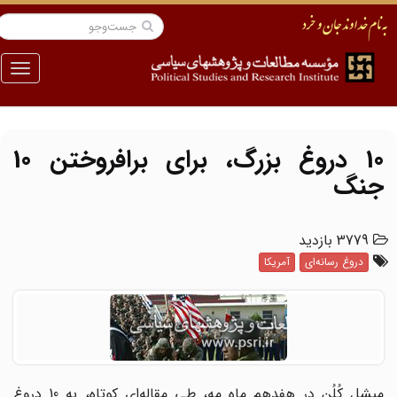
منو
10 دروغ بزرگ، برای برافروختن 10
جنگ
3779 بازدید
دروغ رسانه‌ای
آمریکا
میشل کُلُن در هفدهم ماه مه، طی مقاله‌ای کوتاه، به 10 دروغ