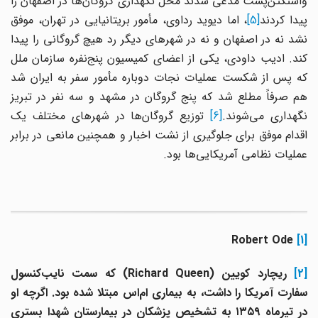
واشنگتن‌پست مدعی شدند محل نگهداری گروگان‌ها در اصفهان را
یدا کردند
[5]
، اما دیوید رداوی، مأمور بریتانیایی در تهران، موفق
نشد نه در اصفهان و نه در شهرهای دیگر رد هیچ گروگانی را پیدا
کند. ادیب داودی، یکی از اعضای کمیسیون پنج‌نفره سازمان ملل
که پس از شکست عملیات نجات دوباره مأمور سفر به ایران شد
هم صرفاً مطلع شد که پنج گروگان در مشهد و سه نفر در تبریز
گهداری می‌شوند.
[6]
توزیع گروگان‌ها در شهرهای مختلف یک
اقدام موفق برای جلوگیری از نشت اخبار و همچنین مانعی در برابر
عملیات نظامی آمریکایی‌ها بود.
Robert Ode
[1]
[2
ریچارد کویین (
Richard Queen
) که سمت نایب‌کنسول
سفارت آمریکا را داشت، به بیماری ام‌اس مبتلا شده بود. اگرچه او
در تیرماه ۱۳۵۹ به تشخیص پزشکان در بیمارستان شهدا بستری