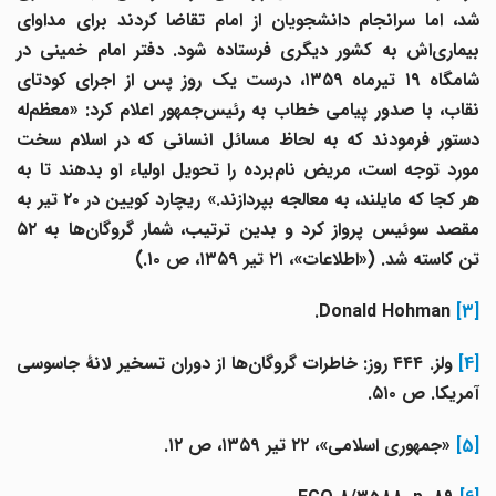
شد، اما سرانجام دانشجویان از امام تقاضا کردند برای مداوای
بیماری‌اش به کشور دیگری فرستاده شود. دفتر امام خمینی در
شامگاه ۱۹ تیرماه ۱۳۵۹، درست یک روز پس از اجرای کودتای
نقاب، با صدور پیامی خطاب به رئیس‌جمهور اعلام کرد: «معظم‌له
دستور فرمودند که به لحاظ مسائل انسانی که در اسلام سخت
مورد توجه است، مریض نام‌برده را تحویل اولیاء او بدهند تا به
هر کجا که مایلند، به معالجه بپردازند.» ریچارد کویین در ۲۰ تیر به
مقصد سوئیس پرواز کرد و بدین ترتیب، شمار گروگان‌ها به ۵۲
تن کاسته شد. («اطلاعات»، ۲۱ تیر ۱۳۵۹، ص ۱۰.)
.
Donald Hohman
[3]
[4
ولز. ۴۴۴ روز: خاطرات گروگان‌ها از دوران تسخیر لانۀ جاسوسی
آمریکا. ص ۵۱۰.
[5]
«جمهوری اسلامی»، ۲۲ تیر ۱۳۵۹، ص ۱۲.