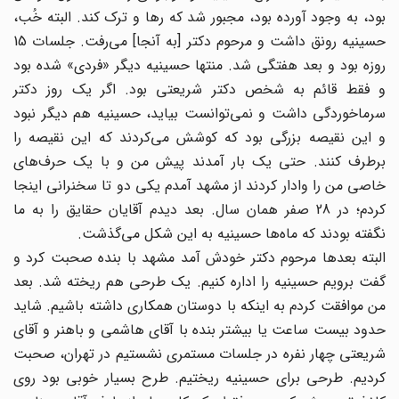
بود، به وجود آورده بود، مجبور شد که رها و ترک کند. البته خُب،
حسینیه رونق داشت و مرحوم دکتر [به آنجا] می‌رفت. جلسات 15
روزه بود و بعد هفتگی شد. منتها حسینیه دیگر «فردی» شده بود
و فقط قائم به شخص دکتر شریعتی بود. اگر یک روز دکتر
سرماخوردگی داشت و نمی‌توانست بیاید، حسینیه هم دیگر نبود
و این نقیصه بزرگی بود که کوشش می‌کردند که این نقیصه را
برطرف کنند. حتی یک بار آمدند پیش من و با یک حرف‌های
خاصی من را وادار کردند از مشهد آمدم یکی دو تا سخنرانی اینجا
کردم؛ در 28 صفر همان سال. بعد دیدم آقایان حقایق را به ما
نگفته بودند که ماه‌ها حسینیه به این شکل می‌گذشت.
البته بعدها مرحوم دکتر خودش آمد مشهد با بنده صحبت کرد و
گفت برویم حسینیه را اداره کنیم. یک طرحی هم ریخته شد. بعد
من موافقت کردم به اینکه با دوستان همکاری داشته باشیم. شاید
حدود بیست ساعت یا بیشتر بنده با آقای هاشمی و باهنر و آقای
شریعتی چهار نفره در جلسات مستمری نشستیم در تهران، صحبت
کردیم. طرحی برای حسینیه ریختیم. طرح بسیار خوبی بود روی