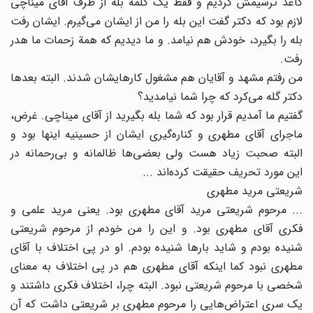
کاغذ ترسیمش کردیم و فقط یک کلمه بله از طرف آقای میناچی
لازم بود که دکتر گفت این بله را من از ایشان می‌گیرم. ایشان رفت
بله را بگیرد، خودش هم نیامد. و ما دیدیم که همة زحمات ما هدر
رفت.
من رفتم مشهد و آقایان هم مشغول کارهایشان شدند. البته بعدها
دکتر گله می‌کرد که چرا شما نیامدید؟
گفتیم ما آمدیم قرار بود که شما بله بگیرید از آقای میناچی. غرض،
ماجرای آقای مطهری و کناره‌گیری ایشان از حسینیه اینها بود و
البته صحبت زیاد هست ولی بعضی‌ها ظالمانه و بی‌رحمانه در
این مورد تحریف حقیقت کرده‌اند ...
شریعتی مرید مطهری
... مرحوم شریعتی مرید آقای مطهری بود. یعنی مرید علمی و
فکری آقای مطهری بود. و این را من خودم از مرحوم شریعتی
شنیده بودم و شاید بارها شنیده بودم. او در پی اختلاف با آقای
مطهری نبود کما اینکه آقای مطهری هم در پی اختلاف به معنای
شخصی با مرحوم شریعتی نبود. البته چرا، اختلاف فکری داشتند و
یک سری اعتراض‌هایی را مرحوم مطهری بر شریعتی داشت که آن