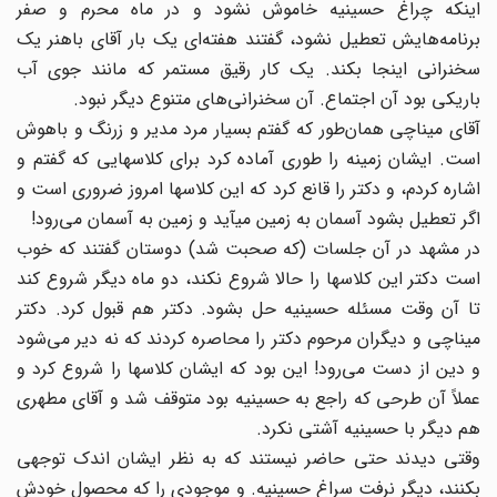
اینکه چراغ حسینیه خاموش نشود و در ماه محرم و صفر
برنامه‌هایش تعطیل نشود، گفتند هفته‌ای یک بار آقای باهنر یک
سخنرانی اینجا بکند. یک کار رقیق مستمر که مانند جوی آب
باریکی بود آن اجتماع. آن سخنرانی‌های متنوع دیگر نبود.
آقای میناچی همان‌طور که گفتم بسیار مرد مدیر و زرنگ و باهوش
است. ایشان زمینه را طوری آماده کرد برای کلاسهایی که گفتم و
اشاره کردم، و دکتر را قانع کرد که این کلاسها امروز ضروری است و
اگر تعطیل بشود آسمان به زمین می‏آید و زمین به آسمان می‌رود!
در مشهد در آن جلسات (که صحبت شد) دوستان گفتند که خوب
است دکتر این کلاسها را حالا شروع نکند، دو ماه دیگر شروع کند
تا آن وقت مسئله حسینیه حل بشود. دکتر هم قبول کرد. دکتر
میناچی و دیگران مرحوم دکتر را محاصره کردند که نه دیر می‌شود
و دین از دست می‌رود! این بود که ایشان کلاسها را شروع کرد و
عملاً آن طرحی که راجع به حسینیه بود متوقف شد و آقای مطهری
هم دیگر با حسینیه آشتی نکرد.
وقتی دیدند حتی حاضر نیستند که به نظر ایشان اندک توجهی
بکنند، دیگر نرفت سراغ حسینیه. و موجودی را که محصول خودش