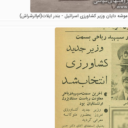
وشه دایان وزیر کشاورزی اسرائیل - بندر ایلات(ام‌الرشراش)