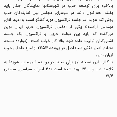
بالاخره براى توسعه حزب در شهرستانها نمایندگان چکار باید
بکنند. هم‌اکنون دائما در سرسراى مجلس بین نمایندگان حزب
روش تند هویدا در جلسه فراکسیون مورد گفتگو است و امروز آقاى
مهندس آراسته5 یکى از اعضاى فراکسیون حزب ایران نوین
مى‌گفت که باید بین دولت حزبى و فراکسیون یک جلسه
آشتى‌کنان ترتیب داده شود والا کار خراب است. (دوازده نسخه
مطابق اصل تکثیر شد) اصل در پرونده 211512 اوضاع داخلى حزب
ایران نوین
بایگانى این نسخه نیز براى ضبط در پرونده امیرعباس هویدا به
کلاسه ه ـ و ـ 22 تهیه شده است 321 احزاب سیاسى. سامعى
21/4