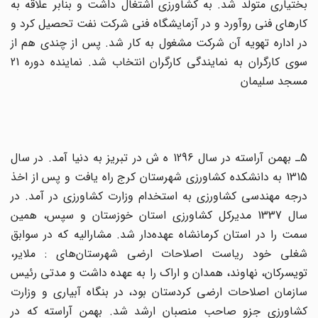
بختیارى متولد شد. به کشاورزى اشتغال داشت و بنابر علاقه به
کارهاى فنى روآورد و در آزمایشگاه فنى شرکت نفت تحصیل کرد و
در اداره تهویه آن شرکت مشغول به کار شد. پس از چندى هم از
سوى کارگران به نمایندگى کارگران انتخاب شد. نماینده دوره 21
مسجد سلیمان
5ـ بهمن آراسته در سال 1296 ه ش در تبریز به دنیا آمد. در سال
1315 به دانشکده کشاورزى شهرستان کرج راه یافت و پس از اخذ
درجه مهندسى کشاورزى به استخدام وزارت کشاورزى در آمد. در
سال 1337 مدیرکل کشاورزى استان خوزستان و سپس، همین
سمت را در استان کرمانشاه عهده‌دار شد. مشارالیه که در سوابق
شغلى خود ریاست اصلاحات ارضى شهرستان‌هاى : ملایر،
تویسرکان، نهاوند، همدان و اراک را به عهده داشت و مدتى رئیس
سازمان اصلاحات ارضى کردستان بود، در بنگاه آبیارى و وزارت
کشاورزى جزو صاحب منصبان ارشد شد. بهمن آراسته که در