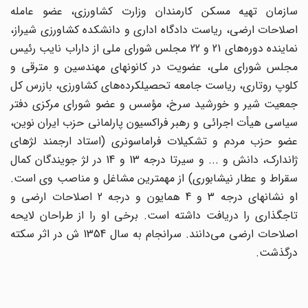
سازمان تهیه مسکن کارمندان وزارت کشاورزى، عضو عامله
اصلاحات ارضى، ریاست دادگاه ادارى و دانشکده کشاورزى شیراز،
نماینده دوره‌هاى 21 و 22 مجلس شوراى ملى از داراب نایب رئیس
مجلس شوراى ملى، عضویت در کانونهاى مهندسین و مترقى و
کلوپ روتارى، ریاست جامعه تحصیلکرده‌هاى کشاورزى، بازرس کل
جمعیت شیر و خورشید سرخ، مؤسس و عضو شوراى مرکزى دفتر
سیاسى هیأت اجرائى و رهبر فراکسیون پارلمانى حزب ایران نوین،
عضو حزب مردم و تشکیلات فراماسونرى (استاد ارجمند لژهاى
ژاندارک، دانش و ... و سیرتا درجه 13 و 14 در لژ جویندگان کمال
سقراط و عطار نیشابورى) از مهمترین مشاغل و مناصب وى است.
او نشانهاى درجه 3 و 4 همایون و درجه 2 اصلاحات ارضى و
تاجگذارى را دریافت داشته است. برخى او را از طراحان لایحه
اصلاحات ارضى مى‌دانند. سرانجام به سال 1354 ش در اثر سکته
درگذشت.