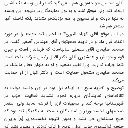
آقاى محسن خواجه‌نورى هم سعى کرد که در این زمینه یک آشتى
ایجاد کند ولى موفق نشد و به قول نمایندگان در نتیجه این جلسه
نه تنها دولت و فراکسیون با هم نزدیک‌تر نشدند بلکه فاصله آنها
بیشتر هم شد.
در این موقع آقاى کهزاد البرزى4 با لحنى تند دولت را در مورد
انتقاد قرار داد و در تایید صحبتهاى آقاى مهندس آصفى گفت. در
مسجد سلیمان آقاى تفضلى سالهاست که فرماندار است و چون
قوم و خویش و همشهرى آقاى دکتر اقبال رئیس شرکت نفت است
شما جرات ندارید او را تغییر بدهید و او به عنوان فعال مایشاء در
مسجد سلیمان مشمول حمایت است و دکتر اقبال از او حمایت
مى‌کند.
توضیح و نظریه منبع : با اینکه قرار بود در این جلسه دولت به
تقاضاهاى نمایندگان درباره نحوه تشدید فعالیت حزب در
شهرستانها توجه کند و تسهیلات لازم را فراهم نماید ولى اینقدر
صحبتهاى نخست‌وزیر و نمایندگان نسبت به یکدیگر تند بود که
هیچ مسئله‌اى حل نشد و بدون نتیجه نخست‌وزیر [و] وزیران
جلسه فراکسیون حزب ایران نوین را ترک کردند و معلوم نشد که