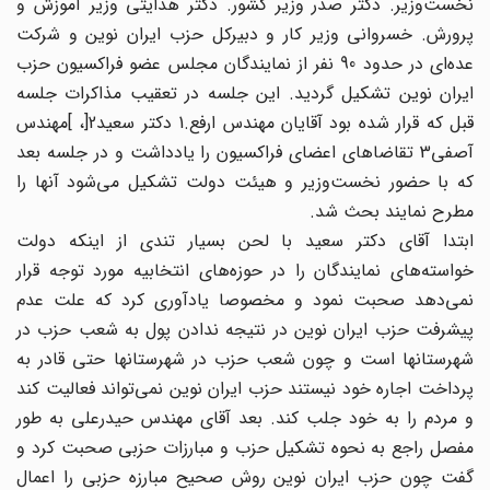
نخست‌وزیر. دکتر صدر وزیر کشور. دکتر هدایتى وزیر آموزش و
پرورش. خسروانى وزیر کار و دبیرکل حزب ایران نوین و شرکت
عده‌اى در حدود 90 نفر از نمایندگان مجلس عضو فراکسیون حزب
ایران نوین تشکیل گردید. این جلسه در تعقیب مذاکرات جلسه
قبل که قرار شده بود آقایان مهندس ارفع.1 دکتر سعید2[، ]مهندس
آصفى3 تقاضاهاى اعضاى فراکسیون را یادداشت و در جلسه بعد
که با حضور نخست‌وزیر و هیئت دولت تشکیل مى‌شود آنها را
مطرح نمایند بحث شد.
ابتدا آقاى دکتر سعید با لحن بسیار تندى از اینکه دولت
خواسته‌هاى نمایندگان را در حوزه‌هاى انتخابیه مورد توجه قرار
نمى‌دهد صحبت نمود و مخصوصا یادآورى کرد که علت عدم
پیشرفت حزب ایران نوین در نتیجه ندادن پول به شعب حزب در
شهرستانها است و چون شعب حزب در شهرستانها حتى قادر به
پرداخت اجاره خود نیستند حزب ایران نوین نمى‌تواند فعالیت کند
و مردم را به خود جلب کند. بعد آقاى مهندس حیدرعلى به طور
مفصل راجع به نحوه تشکیل حزب و مبارزات حزبى صحبت کرد و
گفت چون حزب ایران نوین روش صحیح مبارزه حزبى را اعمال