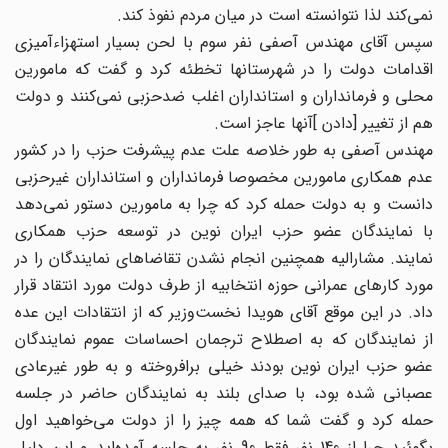
نمى‌کند لذا نتوانسته است در میان مردم نفوذ کند.
سپس آقاى مهندس آصفى نفر سوم با لحن بسیار استهزاءآمیزى
اقدامات دولت را در شهرستانها تخطئه کرد و گفت که مامورین
محلى و فرمانداران و استانداران اغلب ضدحزبى نمى‌کنند و دولت
هم از تغییر [دادن ]آنها عاجز است.
مهندس آصفى به طور خلاصه علت عدم پیشرفت حزب را در کشور
عدم همکارى مامورین مخصوصا فرمانداران و استانداران غیرحزبى
دانست و به دولت حمله کرد که چرا به مامورین دستور نمى‌دهد
با نمایندگان عضو حزب ایران نوین در توسعه حزب همکارى
نمایند. مشارالیه همچنین انجام نشدن تقاضاهاى نمایندگان را در
مورد کارهاى عمرانى حوزه انتخابیه از طرف دولت مورد انتقاد قرار
داد. در این موقع آقاى هویدا نخست‌وزیر که از انتقادات این عده
از نمایندگان که به اصطلاح ترجمان احساسات عموم نمایندگان
عضو حزب ایران نوین بودند خیلى برافروخته و به طور غیرعادى
عصبانى شده بود، با صداى بلند به نمایندگان حاضر در جلسه
حمله کرد و گفت شما که همه چیز را از دولت مى‌خواهید اول
بگوئید چرا از 140 نفر فقط 90 نفر به جلسه آمده‌اید و این دلیل