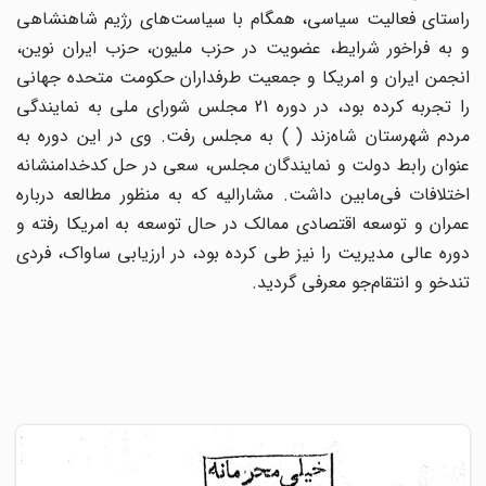
راستاى فعالیت سیاسى، همگام با سیاست‌هاى رژیم شاهنشاهى
و به فراخور شرایط، عضویت در حزب ملیون، حزب ایران نوین،
انجمن ایران و امریکا و جمعیت طرفداران حکومت متحده جهانى
را تجربه کرده بود، در دوره 21 مجلس شوراى ملى به نمایندگى
مردم شهرستان شاه‌زند ( ) به مجلس رفت. وى در این دوره به
عنوان رابط دولت و نمایندگان مجلس، سعى در حل کدخدامنشانه
اختلافات فى‌مابین داشت. مشارالیه که به منظور مطالعه درباره
عمران و توسعه اقتصادى ممالک در حال توسعه به امریکا رفته و
دوره عالى مدیریت را نیز طى کرده بود، در ارزیابى ساواک، فردى
تندخو و انتقام‌جو معرفى گردید.