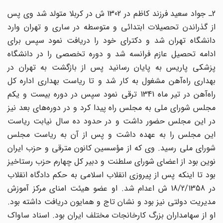
2ـ جواد سعید فرزند کاظم در 1302 ش در کربلا متولد شد وى پس
از گذراندن تحصیلات ابتدائى و متوسطه در سارى و تهران وارد
دانشگاه تهران شد و دکتراى خود را دریافت نمود سپس براى
ادامه تحصیل عازم فرانسه شد و دوره تخصصى را در دانشگاه
پزشکى پاریس به پایان رسانید پس از بازگشت به تهران در
بهدارى راه‌آهن مشغول به کار شد و تا ریاست بهدارى اداره کل
راه‌آهن در تیر ماه 1341 ترقى نمود سپس در دوره بیست و یکم
مجلس شوراى ملى به مجلس راه پیدا کرد و در دوره‌هاى بعد نیز
در این مجلس حضور داشت و در حدود ده سال نیابت ریاست
این مجلس را به عهده داشت و پس از آن به ریاست مجلس
شوراى ملى رسید. وى که از مؤسسین کانون مترقى و حزب ایران
نوین بود از اعضاى شوراى سلطنت و دبیر کل چهارم حزب رستاخیز
بود تا اینکه پس از پیروزى انقلاب اسلامى به حکم دادگاه انقلاب
در 18/2/1358 ش اعدام شد. او عضو هیئت امناى مرکز آموزش
مدیریت دولتى نیز بود و نشان تاج و همایون دریافت داشته بود.
او از سهامداران بزرگ کارخانجات مختلف ایران بود. اسناد ساواک