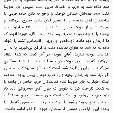
عدم علاقه شما به حزب و انضباط حزبى است. سپس آقاى هویدا
گفت شما همه‌اش مسائل کوچک را راجع به فلان جاده فرعى یا
ساختمان فلان مدرسه و یا تغییر فلان مامور مطرح مى‌کنید و
نمى‌دانید و از دولت نمى‌پرسید که پس این 23 میلیارد ریال
بودجه را به چه نحو به مصرف رسانیده است. آقاى هویدا افزود که
ما کارهاى مهم مانند ذوب‌آهن. و زیربناى اقتصادى کشور را انجام
داده‌ایم که شما به عنوان نماینده ملت یا از آن بى‌خبرید یا به آن
اقدامات توجه ندارید. آقاى هویدا در آخر گفت که شما انتقاد
مى‌کنید که مامورین دولت در پیشرفت حزب با شما همکارى
نمى‌کنند ولى این وظیفه شما است که با آنها مبارزه کنید و حتى
اگر لازم شود به زندان بروید ولى حزب خود را پیش ببرید. خلاصه
اینکه اظهارات آقاى هویدا تمام نمایندگان حزب حاضر در جلسه را
به شدت ناراحت کرد به طورى که چون آقاى خسروانى دید کار
دارد خراب مى‌شود و ممکن است بین نخست‌وزیر و نمایندگان
سخنان تندى ردوبدل شود با ایراد نطقى به این مضمون که ولى با
وجود این ناراحتى عمومى از سخنان هویدا تا آخر ادامه داشت.