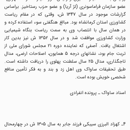
عضو سازمان فراماسونرى (لژ آریا) و عضو حزب رستاخیز. براساس
گزارشات موجود در سال 1347 ش، وقتى که در مقام ریاست
کشاورزى استان کرمانشاه بود. مبالغ هنگفتى سوء استفاده کرده و
در همان سال با انتصاب وى به سمت ریاست بنگاه شیمیایى
وزارت کشاورزى موافقت شد و در سال 1352 ش نیز بدین کار
اشتغال یافت. آصفى که نماینده دوره 21 مجلس شوراى ملى از
تربت جام بود، نشانهاى درجه 5 همایون، اصلاحات ارضى، مدال
تاجگذارى، مدال 25 سال سلطنت پهلوى را دریافت داشته است.
طبق تحقیقات ساواک وى اهل زد و بند و به فکر تأمین منافع
شخصى خویش بوده است.
اسناد ساواک ـ پرونده انفرادى
4ـ کهزاد البرزى سیبکى فرزند جابر به سال 1305 ش در چهارمحال