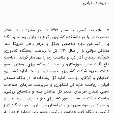
ـ پرونده انفرادى
3ـ غلامرضا آصفى به سال 1297 ش در مشهد تولد یافت.
تحصیلاتش را در دانشکده کشاورزى کرج به پایان رساند و آنگاه
براى گذراندن دوره تخصص جنگل و مرتع راهى آمریکا شد.
مشاغل دولتى را از سال 1320 ش با ریاست ایستگاه کشاورزى
خرم‌آباد لرستان آغاز کرد و مناصب زیر را عهده‌دار گردید : ریاست
دفع آفات نباتى خوزستان، ریاست اداره کشاورزى لرستان، عضو
هیأت مدیره شرکت کشاورزى خوزستان، ریاست اداره کشاورزى
اصفهان و گرگان، ریاست اداره کل رودخانه‌ها در بنگاه مستقل
آبیارى، ریاست اداره کل کشاورزى و سرپرست سازمان اصلاحات
ارضى استان خراسان، مدیر کل سازمان پنبه و دانه‌هاى روغنى،
ریاست هیأت کمیسیون امور کشاورزى حزب ایران نوین، عضو و
رئیس کانون مهندسین ایران در استان خراسان، عضو باشگاه لاینز
(رئیس باشگاه لاینز همایون و رئیس حوزه لاینز شماره 3 تهران)،