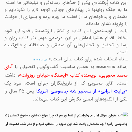
این کتاب پُرکننده‌ی یکی از خلأهای رسانه‌ئی و تبلیغاتی ما است.
ما به جنگ روایتها در پیکارهای جهانی توجه لازم را نکرده‌ایم و
دشمنان و بدخواهان ما از غفلت ما بهره برده و بسیاری از حوادث
را وارونه نشان داده‌اند.
باید از نویسنده‌ی این کتاب و تلاش ارزشمندش قدردانی شود
بخاطر اقدام هشیارانه‌اش در این عرصه‌ی مهم. نثر کتاب روان و
رسا و تحقیق و تحلیل‌های آن منطقی و صادقانه و قانع‌کننده
است.
ـ نام انتخاب شده برای کتاب عالی است.»
مهر ماه ۱۴۰۳
رسانه
به همین مناسبت گفت‌وگویی تفصیلی با
آقای
KHAMENEI.IR
حمد محبوبی، نویسنده کتاب «ایستگاه خیابان روزوِلت»
، داشته
است. آقای محبوبی که از تاریخ‌نگاران جوان است، نبود یک
روایت ایرانی» از تسخیر لانه جاسوسی آمریکا
پس ۴۵ سال را
یکی از انگیزه‌های اصلی نگارش این کتاب می‌داند.
به عنوان سؤال اول، می‌خواستم از شما بپرسم که چرا سراغ نوشتن موضوع تسخیر لانه
جاسوسی رفتید؟ چه دغدغه‌ای باعث شد این سوژه را انتخاب کنید و از نظر شما، اهمیت آن