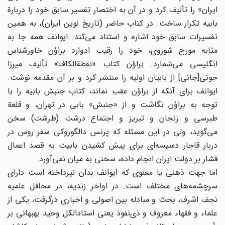
ایران» را تألیف کرد و در آن به اختصار تفسیر سابق خود را دربارة
بابیه تکرار ساخت. در کتاب حاضر (تاریخ نوین ایران)، به همین
تفسیرات سابق خود اشاره و استناد می‌کند. ایوانف همه جا به
مثابه مورخ شوروی، خود را رقیب ادوارد براوُن خاورشناس
انگلیسی می‌شمارد. براوُن کتاب «نقطةالکاف» تألیف میرزا
جونی[جانی] از بابیان اولیه را منتشر کرد و بر آن مقدمه نوشت.
ایوانف برای آنکه از براوُن عقب نماند، کتاب جنبش بابیه را با
توجه به براوُن نگاشت و از «جنبش‌» بابی در تهران، و قلعة
طبرسی و زنجان و تبریز و اجتماع درشت (طرشت) سخن
می‌گوید، ولی در این مسئله که پرنس دالگوروکی سفر روس در
دربار قاجار دسیسه‌ای برای پیش کشیدن بابیت به قصد اعمال
فشار بر دولت ایران انجام داده، سخنی به میان نمی‌آورد.
اما جهت ذهنی یا معنوی که ایوانف بدان نپرداخته است دارای
سرچشمه‌های مختلف است. در اواخر زندیه، در محافل علمیه
نجف اشرف، بحث و مبادله بین اصولی و اخباری درگرفت، یکی از
علماء و فقهاء معروف و ذی‌نفوذ یعنی استادالکل وحید بهبهانی بر