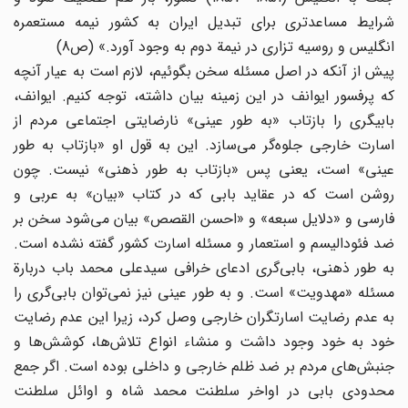
شرایط مساعدتری برای تبدیل ایران به کشور نیمه مستعمره
انگلیس و روسیه تزاری در نیمة دوم به وجود آورد.» (ص8)
پیش از آنکه در اصل مسئله سخن بگوئیم، لازم است به عیار آنچه
که پرفسور ایوانف در این زمینه بیان داشته، توجه کنیم. ایوانف،
بابیگری را بازتاب «به طور عینی» نارضایتی اجتماعی مردم از
اسارت خارجی جلوه‌گر می‌سازد. این به قول او «بازتاب به طور
عینی» است، یعنی پس «بازتاب به طور ذهنی» نیست. چون
روشن است که در عقاید بابی که در کتاب «بیان» به عربی و
فارسی و «دلایل سبعه» و «احسن القصص» بیان می‌شود سخن بر
ضد فئودالیسم و استعمار و مسئله اسارت کشور گفته نشده است.
به طور ذهنی، بابی‌گری ادعای خرافی سیدعلی محمد باب دربارة
مسئله «مهدویت» است. و به طور عینی نیز نمی‌توان بابی‌گری را
به عدم رضایت اسارتگران خارجی وصل کرد، زیرا این عدم رضایت
خود به خود وجود داشت و منشاء انواع تلاش‌ها، کوشش‌ها و
جنبش‌های مردم بر ضد ظلم خارجی و داخلی بوده است. اگر جمع
محدودی بابی در اواخر سلطنت محمد شاه و اوائل سلطنت