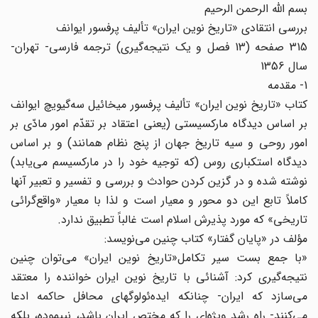
بسم الله الرحمن الرحیم
بررسی انتقادی «تاریخ نوین ایران» تألیف پرفسور ایوانف
315 صفحه (13 فصل و یک نتیجه‌گیری) ترجمه فارسی- تهران-
سال 1356
1- مقدمه
کتاب «تاریخ نوین ایران» تألیف پرفسور میخائیل سه‌گیویچ ایوانف
بر اساس دیدگاه مارکسیستی (یعنی اعتقاد بر تقدّم امور مادّی بر
امور روحی و سیه تاریخ جهان از پنج نظام همانند) و بر اساس
دیدگاه استکباری روس (که توجیه خود را در مارکسیسم می‌یابد)
نوشته شده و در گزین کردن حوادث و بررسی و تفسیر و تعبیر آنها
کاملاً تابع این دو محور و معیار است و لذا با معیار «واقع‌گرائی
تاریخی» که مورد پذیرش اسلام است غالباً تطبیق ندارد.
مؤلف در «پایان گفتار» کتاب چنین می‌نویسد:
«با جمع بست سیر تکامل«تاریخ نوین ایران» می‌توان چنین
نتیجه‌گیری کرد: آشنائی با تاریخ نوین ایران خواننده را معتقد
می‌سازد که ایران- چنانکه ایده‌ئولوگهای محافل حاکمه ادعا
می‌کنند- راه رشد ویژه‌ای را که مختص ایران باشد، نپیموده، بلکه