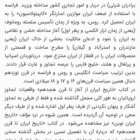
برادران شرلی) در دربار و امور تجاری کشور مداخله ورزید. فرانسه
با استفاده از ضعف ایران موازین اسارتگر «کاپیتولاسیون» را به
ایران تحمیل کرد. روس، به ویژه از زمان تأسیس سلسله رومانوف
(یعنی از زمان تزار الکسی و پطر اول) آغاز مداخله خشن و نظامی
به ایران را نمود و ادعای مالکیت بخشی از خاک ایران (یعنی
مازندران و استرآباد و گیلان) را مطرح ساخت و قسمتی از
متصرفات ایران را در قفقاز از ایران منتزع نمود. دریانوردان اسپانیا
و پرتغال و هلند، خلیج فارس را عرصه تجاوز و غارت قرار دادند.
بدین ترتیب سیاست انگلیس و روس و فرانسه در قرن نوزدهم
دنبال همین سیاست قرن‌های 16 و 17 و 18 میلادی است.
در کتاب «تاریخ ایران از آغاز تا قرن هجدهم» واقعیات تجاوز
اروپائیان به طور کلی مجمل گذاشته شده و فقط از طرفی به تجاوز
آشکار و پنهان نکردنی از طرف پطر اول اشاره شده و از طرف دیگر
سعی در توجیه آن گردیده است. همین شیوه در نزد مؤلف «تاریخ
ایران نوین» نیز مشاهده می‌شود. در کتاب «تاریخ ایران تا قرن
هجدهم» که دربارة آن با تفصیل نسبی در بخش گذشته سخن