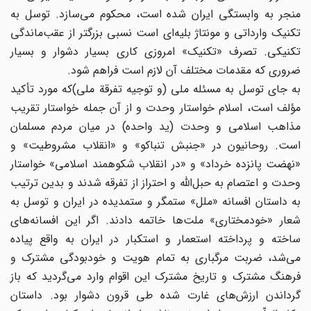
منجر به وابستگی ایران شده است، محکوم می‌سازد. توسل به
تکنیک وارداتی و مونتاژ بلیه‌ای است نسبی بزرگتر از عقب‌ماندگی
تکنیکی. تصرف «تکنیک» امروزی کاری بسیار دشوار و بسیار
ضروری که مقدمات مختلف آن لازم است فراهم شود.
به جای توسل به مسئله ملی (و توجیه تفرقة ملی)که مورد تأکید
مؤلف است، اسلام خواستار وحدت و از آن جمله خواستار تقریب
مذاهب اسلامی و وحدت (ید واحده) در میان مردم مسلمان
است. روحانیون در «جنبش تنباکو» و «انقلاب مشروطیت» و
«نهضت پانزده خرداد» و «در انقلاب شکوهمند اسلامی» خواستار
وحدت و اعتصام به حبل‌الله و احتراز از تفرقه شدند و بدین ترتیب
به داستان افسانه «ملل» ستمگر و ستمدیده در ایران و توسل به
شعار «خودمختاری» ملت‌ها خاتمه دادند. اگر این افسانه‌های
ساخته و پرداخته استعمار و استکبار در ایران به واقع پیاده
می‌شد، ضربت مرگباری به تمام هویت و خودبودگی مشترک و
فرهنگ مشترک و تاریخ مشترک این اقوام وارد می‌گردید که باز
گرداندن ارزش‌های غارت شده طی قرون دشوار بود. داستان