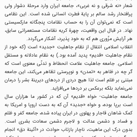
شعار «نه شرقی و نه غربی»، جامعه ایران وارد مرحلة دشوار ولی
پرافتخار رشد سالم بر پایة فطرت انسانی شده است. این نظامی
است که نمی‌توان آن را به حساب نظامات پنجگانه مارکسیستی
نهاد. در قبال این واقعیت، چهرة کریه نظامات مستعمراتی سابق،
هر آرایش مزّوری هم که به خود پذیرد، آشکار می‌گردد.
انقلاب اسلامی انتقال از نظام جاهلیت «جدید» است (که خود از
نظام جاهلیت «قدیم» پدید آمده بود.) به نظام عادلانه و مستقل
اسلامی. جامعه جاهلیت علامت انحطاط و تدنّی معنوی است که
گر چه در ظاهر به «تمدن» و نوپرستی تظاهر می‌کند، این جامعه
مبتنی بر ظلم است لذا هیچ دردی از دردهای دیرینة بشر را درمان
نمی‌نماید بلکه برعکس بر دردها می‌افزاید.
جامعه جاهلیت- خواه «قدیم» آن که در کشور ما هزاران سال
است برپا بوده، و خواه «جدید» آن که به دست اروپا و امریکا به
کمک شاهان قاجار و پهلوی در ایران پیاده شده، جامعه کفر و ظلم
و فساد و دشمن عدالت و لاجرم دشمن سعادت بشری است.
بدون درک این ماهیت، ناچار بازتاب حوادث در «آئینة دق» انجام