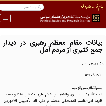
منو
بیانات مقام معظم رهبری در دیدار
جمع کثیرى از مردم آمل‌
2088 بازدید
1377/03/21
بسم‌اللَّه‌الرّحمن‌الرّحیم‌
الحمدللَّه ربّ العالمین. والصّلاة والسّلام على سیّدنا و نبیّنا و حبیب
قلوبنا ابى‌القاسم المصطفى محمّد و على آله الأطیبین الأطهرین