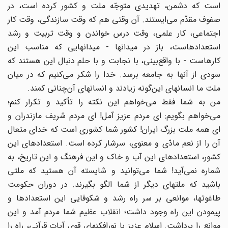
است که دشمن، تهدیدى متوجّه ملت و کشور کرده است، در
صفوف مقدّم مى‌ایستند. آن وقتى هم که وقت سازندگى، وقت کار
اجتماعى، کار علمى، وقت درس خواندن و وقت تربیت و رشد
استعدادهاست، باز در میدانها - میدانهایى که مناسب این
کارهاست - با واقع‌بینى، با نجابت و با حلم دنبال این هستند که
سودى از آنها به جامعه برسد. خدا را شکر مى‌کنیم که در میان
ملت ما انسانهاى این‌گونه زیادند و انسانهاى آن‌چنانى کمند.
من به شما فقط مى‌خواهم این نکته را تأکید و تکرار کنم؛
مى‌خواهم بگویم: اى مردم عزیز آمل! اى مردم شریف مازندران و
اى همه ملت بزرگ ایران! کشور شما کشورى است که خداى متعال
آن را از نعم مادّى و معنوى، سرشار کرده است. استعدادهاى این
کشور، استعدادهاى این آب و خاک و این فرهنگ و این تاریخ، به
شماره نمى‌آید! شما مى‌توانید و شایسته آن هستید که ملتى
باشید که ملتهاى دیگر از شما الگو بگیرند. در دوران حکومت
طاغوتها، موانعى بر سر راه رشد و شکوفایى این استعدادها و
پیمودن این راه وجود داشت؛ انقلاب عظیم شما مردم آمد و این
موانع را برداشت. اسلام عزیز با نورافکنهاى قوىِ آیات قرآنى، راه را