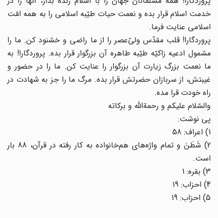
پروردگارا! همه مسلمانان جهان را با اسلام زنده بدار، آنها را در
خدمت اسلام قرار بده و نعمت حیات طیّبه اسلامى را به همه امّت
اسلامى عنایت فرما.
پروردگارا! قلب مقدّس ولىّ‌عصر را از ما راضى و خشنود کن. ما را
مشمول ادعیه زاکیّه طیّبه طاهره آن بزرگوار قرار بده. پروردگارا! به
ما نعمت بزرگ زیارت آن بزرگوار را عنایت کن. ما را در حضور و
غیبتش، از سربازان حضرتش قرار بده. مرگ ما را جز به شهادت در
راه خودت قرا مده.
والسّلام علیکم و رحمةاللَّه و برکاته‌
پی نوشت:
1) اعراف: 58
2) شَطَنَ و تمام واژه‌هاى هم‌خانواده به کار رفته در قرآن، 88 بار
است.
3) بقره: 1
4) احزاب: 19
5) احزاب: 19