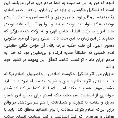
آنچه که من به این مناسبت به شما مردم عزیز عرض مى‌کنم، این
است که تشکیل حکومتى بر پایه مبانى قرآن، از بعد از صدر اسلام،
یک پدیده بى‌نظیر بود. چنین چیزى را که مسلمین، مشتاق آن هم
بودند، هرگز نتوانسته بودند ببینند و توفیق آن را نیافته بودند.
ملت ایران به برکت الطاف خاص الهى و به برکت هدیه بزرگى که
خداوند در این زمان به این ملت داد - یعنى وجود آن مرد ملکوتىِ
معنوى الهى، آن فقیهِ حکیمِ عارف باللَّه، آن مؤمن متّقىِ حقیقى،
امام خمینى که حقیقتاً هدیه ارزنده و بى‌نظیرى بود که خدا به
مردم ایران داد - توانست شاهد تحقّق این پدیده در کشور خود
باشد.
عزیزان من! اگر تشکیل حکومت اسلامى از خاصیتهاى اسلام بیگانه
باشد - یعنى اگر با ظلم و بدى و شرارت به مقابله نپردازد - شاید
دشمن مهمّى هم پیدا نکند؛ اما اسلام فقط اکتفا نمى‌کند که شعار
طرفدارى از انسانیت سر دهد، بلکه اسلام براى تحقّق این شعار،
مبارزه و مقابله با شرارت و شیطانیّت را هم سر مى‌دهد. در واقع
براى این‌که اسلام بتواند سعادت را براى انسانها محقّق کند، باید با
عوامل و عناصرى که ضدّ انسانیت و ضدّ سعادت انسان حرکت