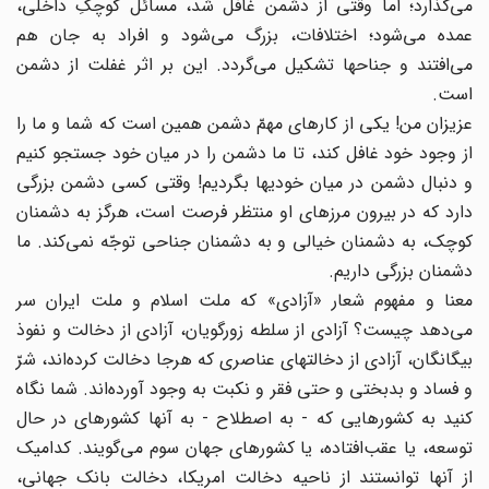
مى‌گذارد؛ اما وقتى از دشمن غافل شد، مسائل کوچکِ داخلى،
عمده مى‌شود؛ اختلافات، بزرگ مى‌شود و افراد به جان هم
مى‌افتند و جناحها تشکیل مى‌گردد. این بر اثر غفلت از دشمن
است.
عزیزان من! یکى از کارهاى مهمّ دشمن همین است که شما و ما را
از وجود خود غافل کند، تا ما دشمن را در میان خود جستجو کنیم
و دنبال دشمن در میان خودیها بگردیم! وقتى کسى دشمن بزرگى
دارد که در بیرون مرزهاى او منتظر فرصت است، هرگز به دشمنان
کوچک، به دشمنان خیالى و به دشمنان جناحى توجّه نمى‌کند. ما
دشمنان بزرگى داریم.
معنا و مفهوم شعار «آزادى» که ملت اسلام و ملت ایران سر
مى‌دهد چیست؟ آزادى از سلطه زورگویان، آزادى از دخالت و نفوذ
بیگانگان، آزادى از دخالتهاى عناصرى که هرجا دخالت کرده‌اند، شرّ
و فساد و بدبختى و حتى فقر و نکبت به وجود آورده‌اند. شما نگاه
کنید به کشورهایى که - به اصطلاح - به آنها کشورهاى در حال
توسعه، یا عقب‌افتاده، یا کشورهاى جهان سوم مى‌گویند. کدامیک
از آنها توانستند از ناحیه دخالت امریکا، دخالت بانک جهانى،