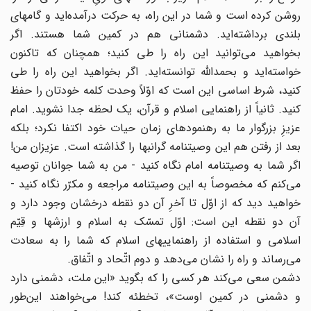
روشن کرده است و شما در این راه، به حرکت درآمده‌اید و گامهاى
بلندى برداشته‌اید. دشمنانى هم در کمین شما هستند. اگر
بخواهید مى‌توانید این راه را طى کنید؛ همچنان که تاکنون
خواسته‌اید و بحمداللَّه توانسته‌اید. اگر بخواهید این راه را طى
کنید، شرط اساسى این است که اوّلاً وحدت کلمه خودتان را حفظ
کنید. ثانیاً از راهنمایى اسلام و قرآن، یک لحظه جدا نشوید. امام
عزیزِ بزرگوار ما به رهنمودهاى زمان حیات خود اکتفا نکرد؛ بلکه
بعد از رفتن هم این وصیتنامه گرانبها را گذاشته است. عزیزان من!
اگر شما به وصیتنامه امام نگاه کنید - من به شما جوانان توصیه
مى‌کنم که مخصوصاً به این وصیتنامه مراجعه و مکرّر نگاه کنید -
خواهید دید که از اوّل تا آخرِ آن دو نقطه درخشان وجود دارد و
آن دو نقطه این است: اوّل تمسّک به اسلام و ارزشها و قِیّم
اسلامى و استفاده از راهنماییهاى اسلام که شما را به سعادت
مى‌رساند و راه را نشان مى‌دهد و دوم اتّحاد و اتّفاق.
دشمن سعى مى‌کند هر کسى را که بگوید «این ملت، دشمنى دارد
و دشمنى در کمین اوست»، تخطئه کند! مى‌خواهند این‌طور