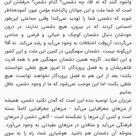
وانمود کنند که نه آقا، چه دشمنى؟ کدام دشمن؟ حرفشان این
است که شما ملت و این جوانان پاکباخته مؤمنِ غیور، آسوده‌خاطر
شوید که دشمنى شما را تهدید نمى‌کند! وقتى جماعتى این‌طور
احساس کردند که در بیرون، هیچ دشمنى ندارند، در درون
خودشان دنبال دشمنان کوچک و خیالى و فرضى و جناحى
مى‌گردند؛ آن‌وقت اختلافات به وجود مى‌آید و رشد مى‌کند. نه آقا!
این‌گونه نیست. دشمنان سهمگینى در کمین این ملت و این کشور
و این انقلابند. اگرچه همین دشمنان سهمگین هم با همه قدرت
ظاهریشان و به فضل پروردگار، تا امروز هیچ غلطى نتوانستند
بکنند؛ بعد از این هم به فضل پروردگار نخواهند توانست هیچ
غلطى بکنند؛ اما این موجب نمى‌شود که ما از وجود دشمن، غافل
بمانیم.
عزیزان من! توصیه بنده این است که گمان نکنید دشمن، همیشه
از مرزهاى جغرافیایى مى‌آید - مرزهاى جغرافیایى کاملاً بسته
است و کسى آن مرزها را نشکسته است - گاهى دشمن از مرزهاى
فرهنگى مى‌آید و منافذى در مرزهاى عقیدتى به وجود مى‌آورد.
متوجّه آن دشمنان هم باشید. هوشیارى شما، راه را به سوى