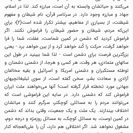
مى‌کنند و حیاتشان وابسته به آن است، مبارزه کند. لذا در اسلام،
جهاد و مبارزه وجود دارد. در سرتاسر قرآن، نام شیطان و مفهوم
شیطنت، از بسیارى از مفاهیم، بیشتر تکرار شده است(2)؛ براى
این‌که مردم، شیطان و حضور شیطان را فراموش نکنند. اگر
فراموش کردید که دشمن در کمین شماست، غفلت، شما را فرا
خواهد گرفت، حرکت را کُند خواهد کرد و از بین خواهد برد - یعنى
بزرگترین فرصت براى دشمن است - لذا شما ببینید در طول این
سالهاى متمادى، هر وقت، هر کسى و هرجا، از دشمنى دشمنان و
توطئه مستکبران و دشمنى امریکا و اسرائیل و بقیه مخالفان
آزادى و سعادت بشر، سخن گفته است، از سوى تبلیغاتچیهاى
جهانى مورد تخطئه قرار گرفته است! آنها مى‌خواهند ملت ایران
فراموش کند که دشمنى دارد. در سایه این فراموشى است که
مى‌توانند مردم را به مسائلى کوچکتر، سرگرم کنند و میانشان
اختلاف بیندازند. یک ملت و یک جمعیت، وقتى بداند که دشمن
در کمین اوست، به مسائل کوچک، به مسائل روزمرّه و درجه دوم،
مشغول نخواهد شد. اگر اختلافى هم دارد، آن را على‌العجاله کنار