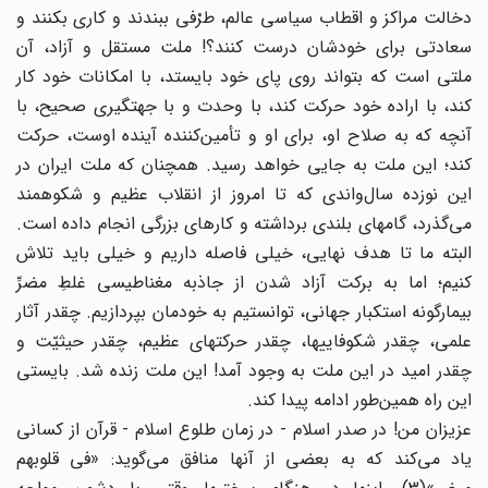
دخالت مراکز و اقطاب سیاسى عالم، طرْفى ببندند و کارى بکنند و
سعادتى براى خودشان درست کنند؟! ملت مستقل و آزاد، آن
ملتى است که بتواند روى پاى خود بایستد، با امکانات خود کار
کند، با اراده خود حرکت کند، با وحدت و با جهتگیرى صحیح، با
آنچه که به صلاح او، براى او و تأمین‌کننده آینده اوست، حرکت
کند؛ این ملت به جایى خواهد رسید. همچنان که ملت ایران در
این نوزده سال‌واندى که تا امروز از انقلاب عظیم و شکوهمند
مى‌گذرد، گامهاى بلندى برداشته و کارهاى بزرگى انجام داده است.
البته ما تا هدف نهایى، خیلى فاصله داریم و خیلى باید تلاش
کنیم؛ اما به برکت آزاد شدن از جاذبه مغناطیسى غلطِ مضرِّ
بیمارگونه استکبار جهانى، توانستیم به خودمان بپردازیم. چقدر آثار
علمى، چقدر شکوفاییها، چقدر حرکتهاى عظیم، چقدر حیثیّت و
چقدر امید در این ملت به وجود آمد! این ملت زنده شد. بایستى
این راه همین‌طور ادامه پیدا کند.
عزیزان من! در صدر اسلام - در زمان طلوع اسلام - قرآن از کسانى
یاد مى‌کند که به بعضى از آنها منافق مى‌گوید: «فى قلوبهم