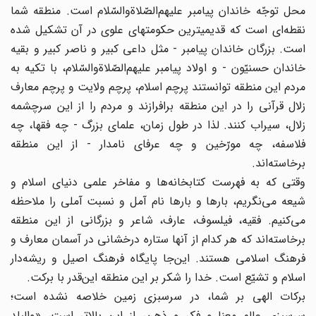
محل توجّه خاندان پیامبر علیهم‌الصّلاةوالسّلام است. منطقه شما
نقطه‌اى است که قدیمیترین حکومتهاى علوى در آن تشکیل شده
است. بزرگان خاندان پیامبر - مثل داعى کبیر و ناصر کبیر و بقیه
خاندان حسنیّون - و اولاد پیامبر علیهم‌الصّلاةوالسّلام، با تکیه به
مردم این منطقه توانستند پرچم اسلام، پرچم ولایت و پرچم معارف
زلال قرآنى را در این منطقه برافرازند و مردم را از این سرچشمه
زلال، سیراب کنند. لذا در طول زمان، علماى بزرگ - چه فقها، چه
فلاسفه، چه مورّخین و چه عرفاى نامدار - از این منطقه
برخاسته‌اند.
وقتى که به فهرست کتابخانه‌ها و مفاخر علمى دنیاى اسلام و
شیعه مى‌نگریم، بارها و بارها نام آمل و نسبت آملى را ملاحظه
مى‌کنیم. فقیه، فیلسوف، عارف، شاعر و بزرگانى از این منطقه
برخاسته‌اند که هر کدام از آنها ستاره درخشانى در آسمان معارف و
فرهنگ اسلامى هستند. این‌جا پایگاه فرهنگ اصیل و ریشه‌دار
اسلام و تشیّع است. خدا را شکر بر این منطقه این‌قدر با برکت.
برکات الهى بر شما، در سرسبزى زمین خلاصه نشده است؛
سرسبزى عالمِ معنا و فکر و ذهن، از این بالاتر است، «والبلد