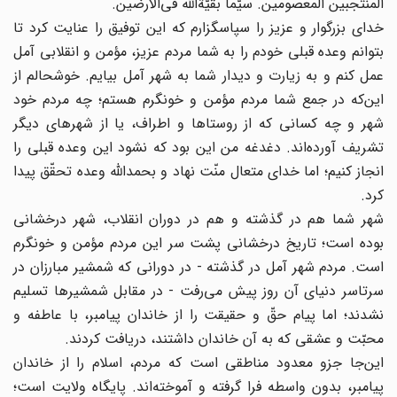
المنتجبین المعصومین. سیّما بقیّةاللَّه فى‌الارضین.
خداى بزرگوار و عزیز را سپاسگزارم که این توفیق را عنایت کرد تا
بتوانم وعده قبلى خودم را به شما مردم عزیز، مؤمن و انقلابى آمل
عمل کنم و به زیارت و دیدار شما به شهر آمل بیایم. خوشحالم از
این‌که در جمع شما مردم مؤمن و خونگرم هستم؛ چه مردم خود
شهر و چه کسانى که از روستاها و اطراف، یا از شهرهاى دیگر
تشریف آورده‌اند. دغدغه من این بود که نشود این وعده قبلى را
انجاز کنیم؛ اما خداى متعال منّت نهاد و بحمداللَّه وعده تحقّق پیدا
کرد.
شهر شما هم در گذشته و هم در دوران انقلاب، شهر درخشانى
بوده است؛ تاریخ درخشانى پشت سر این مردم مؤمن و خونگرم
است. مردم شهر آمل در گذشته - در دورانى که شمشیر مبارزان در
سرتاسر دنیاى آن روز پیش مى‌رفت - در مقابل شمشیرها تسلیم
نشدند؛ اما پیام حقّ و حقیقت را از خاندان پیامبر، با عاطفه و
محبّت و عشقى که به آن خاندان داشتند، دریافت کردند.
این‌جا جزو معدود مناطقى است که مردم، اسلام را از خاندان
پیامبر، بدون واسطه فرا گرفته و آموخته‌اند. پایگاه ولایت است؛