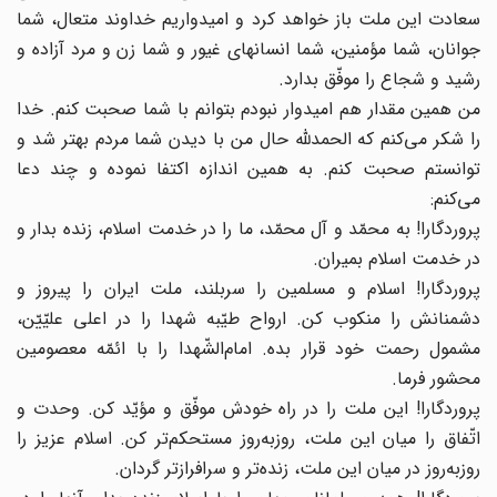
سعادت این ملت باز خواهد کرد و امیدواریم خداوند متعال، شما
جوانان، شما مؤمنین، شما انسانهاى غیور و شما زن و مرد آزاده و
رشید و شجاع را موفّق بدارد.
من همین مقدار هم امیدوار نبودم بتوانم با شما صحبت کنم. خدا
را شکر مى‌کنم که الحمدللَّه حال من با دیدن شما مردم بهتر شد و
توانستم صحبت کنم. به همین اندازه اکتفا نموده و چند دعا
مى‌کنم:
پروردگارا! به محمّد و آل محمّد، ما را در خدمت اسلام، زنده بدار و
در خدمت اسلام بمیران.
پروردگارا! اسلام و مسلمین را سربلند، ملت ایران را پیروز و
دشمنانش را منکوب کن. ارواح طیّبه شهدا را در اعلى‌ علیّیّن،
مشمول رحمت خود قرار بده. امام‌الشّهدا را با ائمّه معصومین
محشور فرما.
پروردگارا! این ملت را در راه خودش موفّق و مؤیّد کن. وحدت و
اتّفاق را میان این ملت، روزبه‌روز مستحکم‌تر کن. اسلام عزیز را
روزبه‌روز در میان این ملت، زنده‌تر و سرافرازتر گردان.