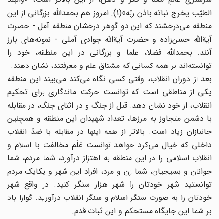
الطیّب یخرج نباته باذن ربّه»(1). امروز هم بحمداللَّه بزرگانى از این
منطقه مى‌درخشند که این دو گوهر درخشان منطقه آمل - حضرت
آیةاللَّه حسن‌زاده و حضرت آیةاللَّه جوادى آملى - نمونه‌هاى بارز
آنند. بحمداللَّه فضلا، علما و بزرگانى در این منطقه، خود را
توانسته‌اند بر همه کسانى که مشتاق علم و معرفتند، نشان دهند.
بعد از دوران انقلاب، وقتى کسى نگاه مى‌کند مى‌بیند این منطقه
یکى از مناطقى است که توانست حرکت ماندگارى براى تحکیم
انقلاب، از خود نشان دهد. قبل از جنگ و در اثناى جنگ، در مقابله
با دشمن متجاوز به مرزها، تعداد شهیدان این منطقه و همچنین
جانبازان زیاد است. بالاتر از همه اینها در مقابله با ضدّ انقلاب
داخلى که خیال مى‌کرد خواهد توانست عَلَم مخالفت با اسلام و
انقلاب اسلامى را در این منطقه به اهتزاز درآورد، شما مردم، شما
جوانان و بسیجیان، شما زن و مرد، افراد این شهر و یکایک مردم
توانستید شهر خودتان را شهر هزار سنگر کنید. در واقع شهر
خودتان را به صورت سنگر اسلام و سنگر انقلاب درآورید. گوارا باد
بر شما این جایگاه مستحکم و این ثبات قدم.