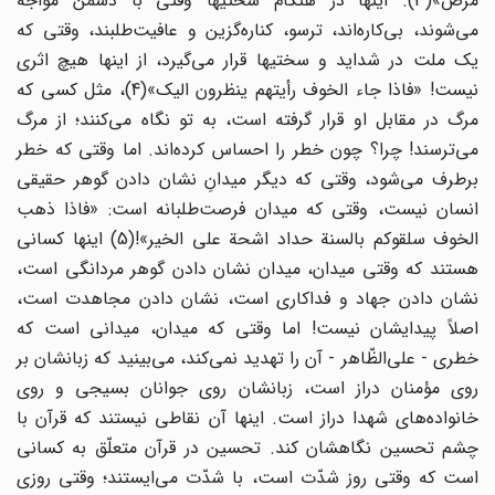
مرض»(3). اینها در هنگام سختیها وقتى با دشمن مواجه
مى‌شوند، بى‌کاره‌اند، ترسو، کناره‌گزین و عافیت‌طلبند، وقتى که
یک ملت در شداید و سختیها قرار مى‌گیرد، از اینها هیچ اثرى
نیست! «فاذا جاء الخوف رأیتهم ینظرون الیک»(4)، مثل کسى که
مرگ در مقابل او قرار گرفته است، به تو نگاه مى‌کنند؛ از مرگ
مى‌ترسند! چرا؟ چون خطر را احساس کرده‌اند. اما وقتى که خطر
برطرف مى‌شود، وقتى که دیگر میدانِ نشان دادن گوهر حقیقى
انسان نیست، وقتى که میدان فرصت‌طلبانه است: «فاذا ذهب
الخوف سلقوکم بالسنة حداد اشحة على الخیر»!(5) اینها کسانى
هستند که وقتى میدان، میدان نشان دادن گوهر مردانگى است،
نشان دادن جهاد و فداکارى است، نشان دادن مجاهدت است،
اصلاً پیدایشان نیست! اما وقتى که میدان، میدانى است که
خطرى - على‌الظّاهر - آن را تهدید نمى‌کند، مى‌بینید که زبانشان بر
روى مؤمنان دراز است، زبانشان روى جوانان بسیجى و روى
خانواده‌هاى شهدا دراز است. اینها آن نقاطى نیستند که قرآن با
چشم تحسین نگاهشان کند. تحسین در قرآن متعلّق به کسانى
است که وقتى روز شدّت است، با شدّت مى‌ایستند؛ وقتى روزى