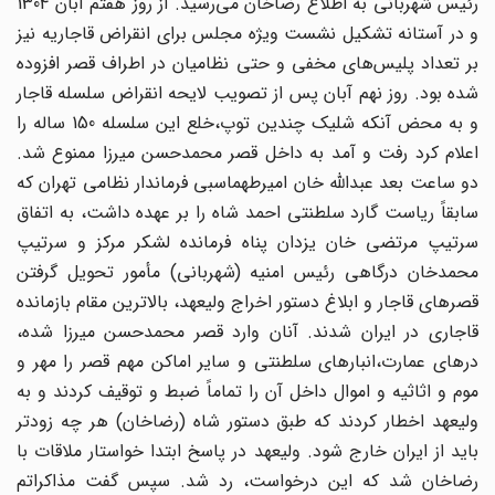
رئیس شهربانی به اطلاع رضاخان می‌رسید. از روز هفتم آبان 1304
و در آستانه تشکیل نشست ویژه مجلس برای انقراض قاجاریه نیز
بر تعداد پلیس‌های مخفی و حتی نظامیان در اطراف قصر افزوده
شده بود. روز نهم آبان پس از تصویب لایحه انقراض سلسله قاجار
و به محض آنکه شلیک چندین توپ،‌خلع این سلسله 150 ساله را
اعلام کرد رفت و آمد به داخل قصر محمد‌حسن میرزا ممنوع شد.
دو ساعت بعد عبدالله خان امیر‌طهماسبی فرماندار نظامی تهران که
سابقاً ریاست گارد سلطنتی احمد شاه را بر عهده داشت، به اتفاق
سرتیپ مرتضی خان یزدان پناه فرمانده لشکر مرکز و سرتیپ
محمد‌خان درگاهی رئیس امنیه (شهربانی) مأمور تحویل گرفتن
قصرهای قاجار و ابلاغ دستور اخراج ولیعهد، بالاترین مقام بازمانده
قاجاری در ایران شدند. آنان وارد قصر محمد‌حسن میرزا شده،
درهای عمارت،‌انبارهای سلطنتی و سایر اماکن مهم قصر را مهر و
موم و اثاثیه و اموال داخل آن را تماماً ضبط و توقیف کردند و به
ولیعهد اخطار کردند که طبق دستور شاه (رضاخان) هر چه زودتر
باید از ایران خارج شود. ولیعهد در پاسخ ابتدا خواستار ملاقات با
رضاخان شد که این درخواست، رد شد. سپس گفت مذاکراتم