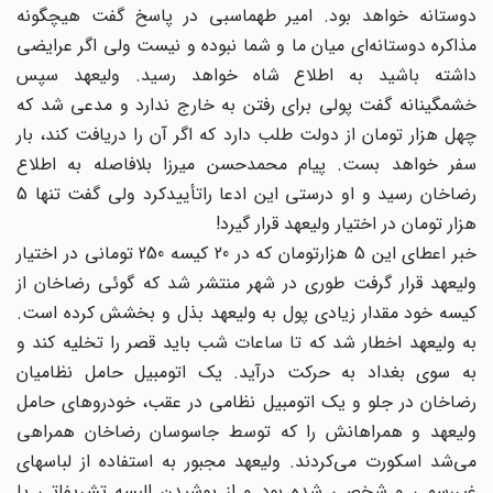
دوستانه خواهد بود. امیر طهماسبی در پاسخ گفت هیچگونه
مذاکره دوستانه‌ای میان ما و شما نبوده و نیست ولی اگر عرایضی
داشته باشید به اطلاع شاه خواهد رسید. ولیعهد سپس
خشمگینانه گفت پولی برای رفتن به خارج ندارد و مدعی شد که
چهل هزار تومان از دولت طلب دارد که اگر آن را دریافت کند، بار
سفر خواهد بست. پیام محمد‌حسن میرزا بلافاصله به اطلاع
رضاخان رسید و او درستی این ادعا راتأییدکرد ولی گفت تنها 5
هزار تومان در اختیار ولیعهد قرار گیرد!
خبر اعطای این 5 هزارتومان که در 20 کیسه 250 تومانی در اختیار
ولیعهد قرار گرفت طوری در شهر منتشر شد که گوئی رضاخان از
کیسه خود مقدار زیادی پول به ولیعهد بذل و بخشش کرده است.
به ولیعهد اخطار شد که تا ساعات شب باید قصر را تخلیه کند و
به سوی بغداد به حرکت درآید. یک اتومبیل حامل نظامیان
رضاخان در جلو و یک اتومبیل نظامی در عقب، خودروهای حامل
ولیعهد و همراهانش را که توسط جاسوسان رضاخان همراهی
می‌شد اسکورت می‌کردند. ولیعهد مجبور به استفاده از لباسهای
غیررسمی و شخصی شده بود و از پوشیدن البسه تشریفاتی یا