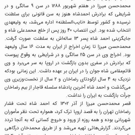
محمد‌حسن میرزا در هفتم شهریور 1288 در سن 9 سالگی و در
شرایطی که برادرش احمد‌شاه هنوز به سن قانونی برای سلطنت
نرسیده و کشور توسط «نایب‌السلطنه» اداره می‌شد، به ولیعهدی
انتخاب شده بود. این انتصاب 40 روز پس از خلع محمد‌علی شاه و
جایگزینی احمد شاه پسر 13 ساله‌اش به سلطنت صورت گرفت.
محمد‌حسن میرزا تا زمان اخراج از ایران به مدت 16 سال ولیعهد
بود. اخراج وی در سن 25 سالگی و در شرایطی به وقوع پیوست
که برادرش در سفری بدون بازگشت در اروپا به سر می‌برد و وی
قائم‌مقامی شاه جوان را در ایران بر عهده داشت. این زمانی بودکه
نزدیک به 4 سال ازکودتای رضاخان و 2 سال از نخست‌وزیری وی
می‌گذشت و احمد شاه آخرین پادشاه سلسله قاجار از بیم رضاخان
جرأت بازگشت به ایران را نداشت.
قصر محمد‌حسن میرزا از آذر 1302 که احمد شاه تحت فشار
رضاخان تهران را به قصد اروپا ترک کرد، همواره تحت نظر مأموران
شهربانی بوده و همه روزه از ورود و خروج کسانی که به آنجا تردد
می‌کردند. گزارش‌هائی تهیه می‌شد و از طریق محمد‌خان درگاهی