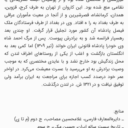
نظامی منع شده بود. این کاروان از تهران به طرف کرج، قزوین،
همدان، کرمانشاه، قصرشیرین و از آنجا در معیت مأموران عراقی
به طرف بغداد به را ه افتاد. وی در بغداد از طرف فرستادگان ملک
فیصل پادشاه آن کشور مورد تجلیل قرار گرفت. او چندی بعد
رهسپار فرانسه شد و به برادرش پیوست. پس از مرگ احمد شاه
وی خودرا پادشاه قانونی ایران خواند (تیر 1309) اما کمی بعد به
انگلستان بازگشت و اغلب از یکی از روستاهای اطراف لندن که
محل زندگیش بود خارج نشد و با عایدی مختصری که به موجب
وصیت برادرش به او می‌رسید با عسرت معیشت می‌کرد. در اواخر
عمر خود درصدد کسب اجازه برای مراجعت به ایران برآمد ولی
توفیق نیافت و در 1321 ش. در لندن درگذشت.
منابع:
ـ دایر‌ه‌المعارف فارسی، غلامحسین مصاحب، ج دوم (م تا ی)
ـ تاریخ بیست ساله ایران، حسین مکی، ج سوم