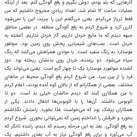
کارهایی که بلد بودم، دوش بگیرم و رفع آلودگی کنم. بعد از اینکه
عملیات ساعت 12 تمام شد، تعداد زیادی مجروح داشتیم که من
فقط تریاژ می‌کردم. یعنی می‌گفتم این را ببرید، این را نمی‌شود
کاری کرد و شروع کردم به رفع آلودگی منطقه. در بعضی مناطق
جبهه دیدم که ما مایع خردل داریم، گاز خردل نداریم. آغشته به
خردل است. بمب‌های شیمیایی پخش روی زمین بود. سولفور
موستارد به رنگ سفید است. با موادی همراهش می‌کنند که رنگ
سیاه می‌شود. دو رزمنده، خردل روی بدنشان ریخته بود. دوز
کشنده سولفورد موستارد یک تا چهار گرم است. یعنی می‌تواند یک
فرد را از بین ببرد. من شروع کردم رفع آلودگی محیط در جاهای
مختلف. بعضی از همکارانم که از بالای کوه آمده بودند، اعلام کردم
با من همکاری کنند که دیدم حالشان خیلی بد است. دو تا
اتوبوس داشتند. آن‌ها را با اتوبوس‌ها انتقال دادند. یکی از
همکاران پزشک بود که می‌خواست غذا بخورد. راستش نگذاشتم
بخورد و ظرفش را انداختم زمین که نمی‌توانی بخوری. شروع کردم
به رفع آلودگی. بعد به این مرحله رسیدم که دیدم، راننده تانکر که
آب می‌آورد و برای رفع آلودگی نیاز به آب بعدی داشتیم، یک