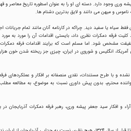
شه وری وجود دارد. دسته ای او را به عنوان اسطوره تاریخ معاصر و قهر
ناموس و میهن می دانند و لایق بدترین دشنام ها.
فقط سیاه یا سفید دید. چراکه در کارنامه آنان مانند تمام جریانات ا
کلیت فرقه دمکرات نظری داد، بایستی اقدامات آن را مورد به مورد و
ا حقیقت مشخص شود. اما مسلم است که برایند اقدامات فرقه دمکرات 
ریکا، انگلیس و شوروی در ایران، چیزی جز ریخته شدن خون هزاران
ط نشده و با طرح مستندات، نقدی منصفانه بر افکار و عملکردهای فرق
اننده محترم، بدون پیش داوری نسبت به موضوع، به مطالعه مطلب 
راء و افکار سید جعفر پیشه وری، رهبر فرقه دمکرات آذربایجان در ب
بررسی سخنان و نوشته‌های پیشه وری، ثابت می‌کند که وی تا قبل از سال ۱۳۲۴، هیچ نظری نسبت به جدایی آذربایجا