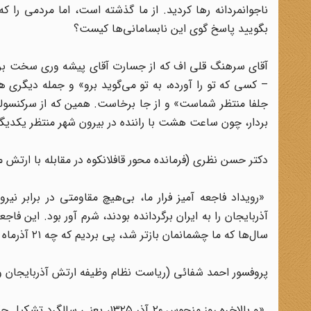
ناجوانمردانه‌‌ رها کردید. از ما گذشته است، اما مردمی را که
بگویید پاسخ گوی این نابسامانی‌ها کیست؟
آقای سرهنگ قلی اف که از جسارت آقای پیشه وری سخت برآش
– کسی که تو را آورده، به تو می‌گوید برو» و جمله دیگری 
جلفا منتظر شماست» و از جا برخاست. همین که از سرکنسولگ
بردار، چون ساعت هشت با راننده در بیرون شهر منتظر یکدیگر خ
دکتر حسن نظری (فرمانده محور قافلانکوه در مقابله با ارتش 
«رویداد فاجعه آمیز فرار ما، بی‌هیچ مقاومتی در برابر نی
آذربایجان را به ایران برگردانده بودند، شرم آور بود. این فا
سال‌ها که ما چشمانمان باز‌تر شد، پی بردیم که چه ۲۱ آذرماه ۱۳۲۴ و چه ۲۱ آذر ۱۳۲۵، ساخته و پرداخته همسایه شمالی بود.» (۱۳)
پروفسور احمد شفائی (ریاست نظام وظیفه ارتش آذربایجان و
«و بالاخره روز منحوس ۲۰ آذر ۲۵