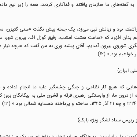
 به گفته‌های ما سازمان یافتند و فداکاری کردند، همه را زیر تیغ داده‌
فته بود و زبانش تپق می‌زد، یک جمله بیش نگفت «سنی گتیرَن، سنه 
هم بدان افزود که «ساعت هشت امشب، رفیق گوزل اف، بیرون شهر، سر 
ری شوروی بیرون آمدیم، آقای پیشه وری به من گفت که هرچه نیاز دا
واهیم بود.» (۱۲)
ملی ایران)
روهایی که هیچ کار نظامی و جنگی چشمگیر علیه ما انجام نداده و پی
جعه از درون ما، از وابستگی رهبری فرقه و قشون ملی به بیگانگان بروز ک
 رییس ستاد لشگر ویژه بابک)
۱۳، یعنی سالگرد تشکیل حکومت ملی فرارسید. به هنگام صرف ناهار با پناهیان سر یک میز نش