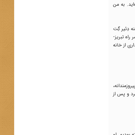
اید. به من
دِئیر گِت
راه تبریز-
ری از خانه
روزمندانه،
رد و پس از
سته بودیم. او