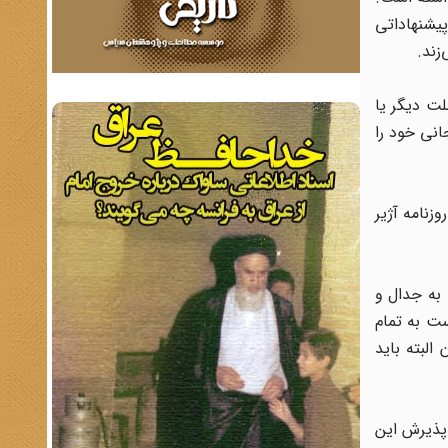
پیشنهاداتی
زند.
لت دیگر یا
انی خود را
زنامه آژیر
 به جدال و
ت به تمام
البته باید
 پذیرش این