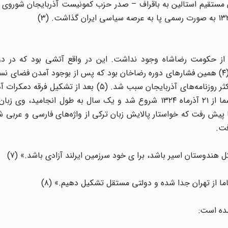
ان مستقیم استالین به باقراف – صدر حزب کمونیست آذربایجان شوروی 
ل از حکومت رضاشاه وجود نداشت. این در واقع آتشی بود که در دو
برافروخته شد و به عنوان عامل داخلی، نقشی عمده داشت. (۴) همین فشارهای دوره رضاخان بود که پس از بوجود آمدن فض
از ۱۳۲۰ و قبل از ظهور فرقه دمکرات، تکیه بر زبان آذری را در اکثر روزنامه‌های آذربایجان سبب شد. (۵) ب
رهبری پیشه وری و حکومت فرقه بر منطقه آذربایجان که رسما از ۲۱ آذرماه ۱۳۲۴ شروع شد و یک سال به طول انجا
فت.
 هندوستان اسیر باشد، برا ی خود سرزمین ایرلند آزادی باشد.» (۷)
اما از تهران جدا شده و دولتی مستقل تشکیل دهیم.» (۸)
مده است: