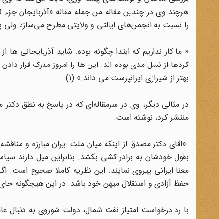
هرچند وی در چندین مقاله من جمله مقاله «آذربایجان جزء لا
را نسبت به انجمن‌های ایالتی و ولایتی مطرح می‌سازد ولی پ
« ما کار نداریم که ابتدا چگونه بوده. شاید آذربایجانی ها 
کردها از نسل مدی بوده اند. این ها را امروز مدرک قرار داد
بهتر از شیرازی ایرانپرست می داند.» (۱)
در مثالی دیگر، وی در سرمقاله‌ای که در پاسخ به نطق دکتر
منتشر کرد، نوشته است:
«اقای دکتر مصدق از اینکه میان ملت ایران مبارزه و مناق
بقول خودشان به برادر کشی بکشد. بنابراین میل دارند سیا
معنا ایرانی پیروی نمایند. این نظریه کاملا صحیح است. اگ
حفظ آزادی و استقلال میهن خود باشد. در این هیچگونه جای بح
با رد درخواست امتیاز نفت شمال، دولت شوروی به دنبال عام