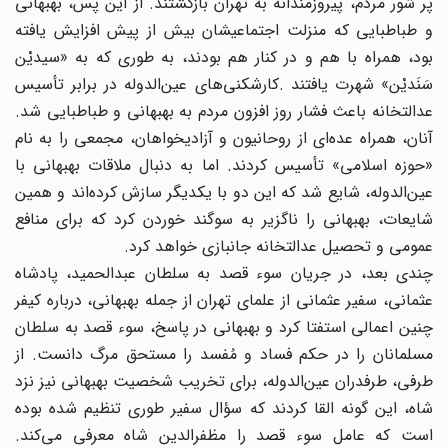
پر شور مردم،‌ پیروزمندانه به تهران بازگشتند. از این پس، بهبهانی
و طباطبایی که منزلت اجتماعیشان بیش از پیش افزایش یافته
بود، همراه با هم و در کنار هم بودند، به طوری که به «سیدیْن
سَنَدیْن» شهرت یافتند .کارشکنی‌های عین‌الدوله در برابر تأسیس
عدالتخانه باعث فشار روز افزون مردم به بهبهانی و طباطبایی شد.
آنان، همراه عده‌ای از روحانیون و آزادیخواهان، مجمعی را به نام
«حوزه اسلامی» تأسیس کردند. اما به دنبال ملاقات بهبهانی با
عین‌الدوله، شایع شد که این دو با یکدیگر سازش کرده‌اند و همین
شایعات، بهبهانی را ناگزیر به سوگند خوردن کرد که برای منافع
عمومی و تحصیل عدالتخانه جانبازی خواهد کرد.
چندی بعد، در جریان سوء قصد به سلطان عبدالحمید، پادشاه
عثمانی، سفیر عثمانی از علمای تهران از جمله بهبهانی، درباره کیفر
چنین اعمالی استفتا کرد و بهبهانی در پاسخ، سوء قصد به سلطان
مسلمانان را در حکم فساد و مُفسد را مستحق مرگ دانست. از
طرفی، طرفدران عین‌الدوله، برای تخریب شخصیت بهبهانی نیز نزد
شاه، این گونه القا کردند که سؤال سفیر طوری تنظیم شده بوده
است که عامل سوء قصد را مظفرالدین شاه معرفی می‌کند.