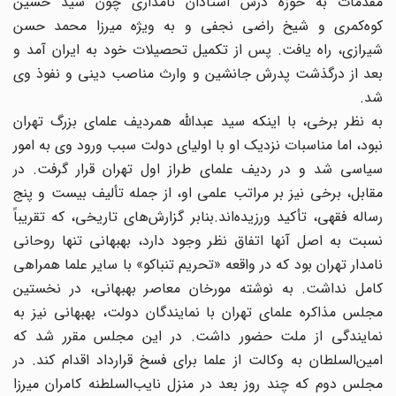
مقدمات به حوزه درس استادان نامداری چون سید حسین
کوه‌کمری و شیخ راضی نجفی و به ویژه میرزا محمد حسن
شیرازی، راه یافت. پس از تکمیل تحصیلات خود به ایران آمد و
بعد از درگذشت پدرش جانشین و وارث مناصب دینی و نفوذ وی
شد.
به نظر برخی، با اینکه سید عبدالله همردیف علمای بزرگ تهران
نبود، اما مناسبات نزدیک او با اولیای دولت سبب ورود وی به امور
سیاسی شد و در ردیف علمای طراز اول تهران قرار گرفت. در
مقابل، برخی نیز بر مراتب علمی او، از جمله تألیف بیست و پنج
رساله فقهی، تأکید ورزیده‌اند.بنابر گزارش‌های تاریخی، که تقریباً
نسبت به اصل آنها اتفاق نظر وجود دارد، بهبهانی تنها روحانی
نامدار تهران بود که در واقعه «تحریم تنباکو» با سایر علما همراهی
کامل نداشت. به نوشته مورخان معاصر بهبهانی، در نخستین
مجلس مذاکره علمای تهران با نمایندگان دولت، بهبهانی نیز به
نمایندگی از ملت حضور داشت. در این مجلس مقرر شد که
امین‌السلطان به وکالت از علما برای فسخ قرارداد اقدام کند. در
مجلس دوم که چند روز بعد در منزل نایب‌السلطنه کامران میرزا