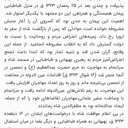
پذیرفت و چندی بعد در 25 رمضان 1323 ق در منزل طباطبایی
پیمان همبستگی و همراهی این دو مجتهد با یکدیگر استوار شد.
اهمیت این پیمان به حدی بود که کسروی آن را آغاز جنبش
مشروطه خوانده است.حوادثی که پس از بازگشت شاه از سفر به
اروپا رخ داد، زمینه‌های اعتراض مردم و روحانیت را نسبت به
دولت گسترش داد که به انقلاب مشروطه انجامید. از جمله این
وقایع، گران شدن قند و تنبیه تجار بود که ابتدا باعث تجمع
اعتراض‌آمیز مردم به رهبری بهبهانی و طباطبایی در مسجد شاه و
سرانجام به مهاجرت به حرم حضرت عبدالعظیم (ع) و تحصن در
آنجا منجر شد (16 شوال 1323 ق) اقدامات عین‌ الدوله در ممانعت
از تحصن بی‌نتیجه ماند و روز به روز تعداد مهاجران افزایش یافت.
این مهاجرت، به رغم تلاش‌های عین‌الدوله ادامه یافت و سرانجام
با وساطت سفیر عثمانی،‌مهاجران تقاضاهای خود را که از جمله،‌
ایجاد عدالتخانه بود به مظفرالدین شاه رساندند.
در پی اعلام موافقت شاه با درخواست‌های ایشان در 16 ذیقعده
1323 ق، بهبهانی به همراه طباطبایی و دیگر علما در میان استقبال