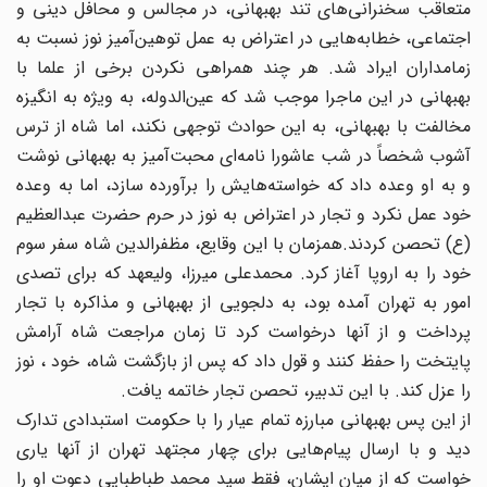
متعاقب سخنرانی‌های تند بهبهانی، در مجالس و محافل دینی و
اجتماعی، خطابه‌هایی در اعتراض به عمل توهین‌آمیز نوز نسبت به
زمامداران ایراد شد. هر چند همراهی نکردن برخی از علما با
بهبهانی در این ماجرا موجب شد که عین‌الدوله، به ویژه به انگیزه
مخالفت با بهبهانی، به این حوادث توجهی نکند، اما شاه از ترس
آشوب شخصاً در شب عاشورا نامه‌ای محبت‌آمیز به بهبهانی نوشت
و به او وعده داد که خواسته‌هایش را برآورده سازد، اما به وعده
خود عمل نکرد و تجار در اعتراض به نوز در حرم حضرت عبدالعظیم
(ع) تحصن کردند.همزمان با این وقایع، مظفرالدین شاه سفر سوم
خود را به اروپا آغاز کرد. محمد‌علی میرزا، ولیعهد که برای تصدی
امور به تهران آمده بود، به دلجویی از بهبهانی و مذاکره با تجار
پرداخت و از آنها درخواست کرد تا زمان مراجعت شاه آرامش
پایتخت را حفظ کنند و قول داد که پس از بازگشت شاه، خود ، نوز
را عزل کند. با این تدبیر، تحصن تجار خاتمه یافت.
از این پس بهبهانی مبارزه تمام عیار را با حکومت استبدادی تدارک
دید و با ارسال پیام‌هایی برای چهار مجتهد تهران از آنها یاری
خواست که از میان ایشان، فقط سید محمد طباطبایی دعوت او را