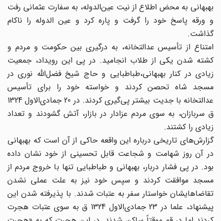
بهبهانی به محض اطلاع از نیت عین‌الدوله، به سفارت عثمانی رفت
و ورقه پاسخ خود را گرفت و پاره کرد و عین‌ الدوله را ناکام
گذاشت.
امتناع از تأسیس عدالتخانه، به درگیری بین حکومت و مردم و
کشته شدن یکی از طلاب انجامید. در پی این رویداد،‌ جمعیت
زیادی در کنار بهبهانی،‌طباطبایی و حاج شیخ فضل‌الله نوری در
مسجد شاه تحصن کردند و خواسته خود را برای تأسیس
عدالتخانه با جدیت بیشتر پی‌گیری کردند. در 20 جماد‌ی‌الاول 1324
ق سربازان، به سوی مردم عزادار در بازار، آتش گشودند و تعداد
زیادی را کشتند.
گزارش‌های تاریخی درباره این واقعه حاکی از آن است که بهبهانی
در آن روز شهامت و شجاعت قابل تحسینی از خود نشان داده
بود. در پی فشار دربار، بهبهانی و طباطبایی تنها با خروج مردم از
مسجد موافقت کردند و سپس خود نیز به علت عملی نشدن
تقاضاهایشان خواستار سفر به عتبات شدند. با پذیرفته شدن این
پیشنهاد، علما در 23 جمادی‌الاول 1324 ق به سوی عتبات هجرت
کردند اما در قم موقتاً ساکن شدند. در این هجرت که به «هجرت