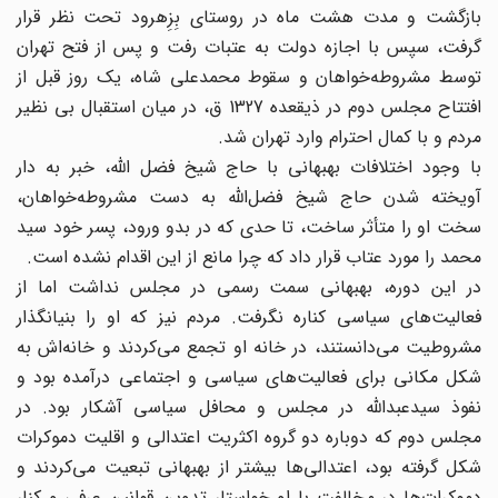
بازگشت و مدت هشت ماه در روستای بِزِهرود تحت نظر قرار
گرفت، سپس با اجازه دولت به عتبات رفت و پس از فتح تهران
توسط مشروطه‌خواهان و سقوط محمد‌علی شاه، یک روز قبل از
افتتاح مجلس دوم در ذیقعده 1327 ق، در میان استقبال بی‌ نظیر
مردم و با کمال احترام وارد تهران شد.
با وجود اختلافات بهبهانی با حاج شیخ فضل الله، خبر به دار
آویخته شدن حاج شیخ فضل‌الله به دست مشروطه‌خواهان،
سخت او را متأثر ساخت، تا حدی که در بدو ورود، پسر خود سید
محمد را مورد عتاب قرار داد که چرا مانع از این اقدام نشده است.
در این دوره، بهبهانی سمت رسمی در مجلس نداشت اما از
فعالیت‌های سیاسی کناره نگرفت. مردم نیز که او را بنیانگذار
مشروطیت می‌دانستند، در خانه او تجمع می‌کردند و خانه‌اش به
شکل مکانی برای فعالیت‌های سیاسی و اجتماعی درآمده بود و
نفوذ سید‌عبدالله در مجلس و محافل سیاسی آشکار بود. در
مجلس دوم که دوباره دو گروه اکثریت اعتدالی و اقلیت دموکرات
شکل گرفته بود، اعتدالی‌ها بیشتر از بهبهانی تبعیت می‌کردند و
دموکرات‌ها در مخالفت با او خواستار تدوین قوانین عرفی و کنار