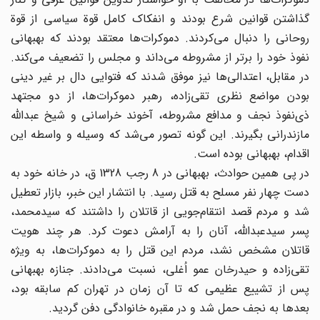
گذاشتن قوانین شرع بودند و انفکاک کامل قوة سیاسی از قوة
روحانی را دنبال می‌کردند. دموکرات‌ها معتقد بودند که بهبهانی
نفوذ خود را برتر از مشروطه می‌داند و مجلس را تضعیف می‌کند.
در مقابل، اعتدالی‌ها نیز موفق شدند که فتوایی دال بر غیر دینی
بودن مواضع نظری تقی‌زاده، رهبر دموکرات‌ها، از دو مجتهد
ذی‌نفوذ نجف و مدافع مشروطه، آخوند خراسانی و شیخ عبدالله
مازندرانی بگیرند. این گونه تصور می‌شد که وسیله و واسطه این
اقدام، بهبهانی بوده است.
در پی همین حوادث، بهبهانی در 8 رجب 1328 ق، در خانه خود به
دست چهار نفر مسلح به قتل رسید. با انتشار این خبر، بازار تعطیل
شد و مردم قصد انتقام‌جویی از قاتلان را داشتند که سید‌محمد،
پسر سید‌عبدالله، آنان را به آرامش دعوت کرد. هر چند هویت
قاتلان مشخص نشد، مردم این قتل را به دموکرات‌ها، به ویژه
تقی‌زاده و حیدر‌خان عمو اُغلی، نسبت می‌دادند. جنازه بهبهانی
پس از تشییع عظیمی که تا آن زمان در تهران کم سابقه بود،
بعدها به نجف حمل شد و در مقبره خانوادگی دفن گردید.