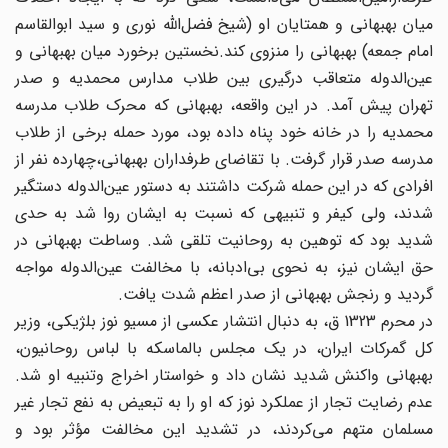
میان بهبهانی و همتایان او (شیخ فضل‌الله نوری و سید ابوالقاسم
امام جمعه) بهبهانی را منزوی کند.نخستین برخورد میان بهبهانی و
عین‌الدوله متعاقب درگیری بین طلاب مدارس محمدیه و صدر
تهران پیش آمد. در این واقعه، بهبهانی که محرک طلاب مدرسه
محمدیه را در خانه خود پناه داده بود، مورد حمله برخی از طلاب
مدرسه صدر قرار گرفت. با تقاضای طرفداران بهبهانی،‌چهارده نفر از
افرادی که در این حمله شرکت داشتند به دستور عین‌الدوله دستگیر
شدند، ولی کیفر و تنبیهی که نسبت به ایشان روا شد به حدی
شدید بود که توهین به روحانیت تلقی شد. وساطت بهبهانی در
حق ایشان نیز، به نحوی بی‌ادبانه، با مخالفت عین‌الدوله مواجه
گردید و رنجش بهبهانی از صدر اعظم شدت یافت.
در محرم 1323 ق، به دنبال انتشار عکسی از مسیو نوز بلژیکی، وزیر
کل گمرکات ایران، در یک مجلس بالماسکه با لباس روحانیون،
بهبهانی واکنش شدید نشان داد و خواستار اخراج وتنبیه او شد.
عدم رضایت تجار از عملکرد نوز که او را به تبعیض به نفع تجار غیر
مسلمان متهم می‌کردند، در تشدید این مخالفت مؤثر بود و