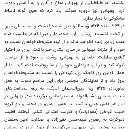
بکشند، اما طباطبایی از بهبهانی دفاع و آنان را به آرامش دعوت
کرد. بهبهانی نیز دوباره سوگند یاد کرد که هیچ گونه ارتباط
مشکوکی با دربار ندارد.
در 24 ذیقعده 1324 ق، مظفر‌الدین شاه درگذشت و محمد‌علی میرزا
بر تخت نشست. پیش از آن، محمد‌علی میرزا که می‌دانست شاه
مدت زیادی زنده نخواهد ماند و از کینه مشروطه‌خواهان نسبت به
خود و از منزلت بهبهانی در میان ایشان خبر داشت، برای در اختیار
گرفتن سلطنت، نامه‌ای به بهبهانی نوشت تا خود را از اتهامات
تبرئه کند و در آن، طرفداری خود را از مشروطیت اعلام کرد. اما از
همان اولین روز تاجگذاری، کینه‌اش را نسبت به مشروطه‌خواهان
بروز داد و از نمایندگان مجلس برای این مراسم دعوت به عمل
نیاورد.در 1325 ق، امین‌السلطان اتابک، به رغم مخالفت‌های
شدید، به جای مشیرالدوله به صدر‌اعظمی برگزیده شد. بهبهانی در
این امر نقش جدی داشت. در همین زمان، در مجلس، دو گروه:
اقلیت افراطی (دموکرات) و اکثریت اعتدالی شکلی گرفتند. اقلیت
دموکرات به رهبری سیدحسن‌ تقی‌‌زاده با صدارت امین‌السلطان
مخالف بودند، ولی بهبهانی می‌کوشید از نفوذ آنان در مجلس