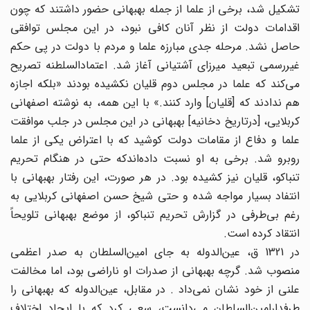
تشکیل شد، برخی از علما از جمله بهبهانی حضور داشتند که چون
اقدامات دولت از نظر آنان کافی نبود، در این مجلس توافقی
حاصل نشد. مرحله جدی مبارزه علما و مردم با دولت در پی حکم
غیر‌رسمی تبعید میرزای آشتیانی آغاز شد. اعتماد‌السلطنه تصریح
می‌کند که علما در مجلس دوم قلیان نکشیده بودند «بلکه اجازه
هم ندادند که [قلیان] وارد کنند.» با این همه، به نوشته اصفهانی
کربلایی، [درتاریخ دخانیه] بهبهانی در این مجلس در جلب موافقت
علما و دفاع از مقامات دولت کوشید که با اعتراض یکی از علما
روبرو شد. برخی به او نسبت داده‌اندکه حتی در هنگام تحریم
تنباکو، قلیان نیز کشیده بود. در هر صورت، این رفتار بهبهانی با
انتفاد بسیار مواجه شده و حتی شیخ حسن اصفهانی کربلایی به
رغم بی‌طرفی در گزارش تحریم تنباکو، از موضع بهبهانی تلویحاً
انتقاد کرده است.
در 1321 ق، عین‌الدوله به جای امین‌السلطان به صدر اعظمی
منصوب شد. گرچه بهبهانی از صدرات او ناراضی بود، اما مخالفت
علنی از خود نشان نمی‌داد . در مقابل، عین‌الدوله که بهبهانی را
طرفدارامین‌السلطان می‌دانست، سعی کرد که با ایجاد اختلاف