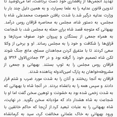
تهدید انجمن‌ها از پافشاری خود دست برداشت، اما می‌کوشید تا
تدوین قانون عدلیه را به علما بسپارد، و به همین دلیل چند بار با
وزارت عدلیه درگیر شد.با شدت یافتن خصومت محمد‌علی شاه با
مجلس، به دستور شاه، مجلس به محاصره قزاقان روس درآمد.
بهبهانی که متوجه قصد شاه برای حمله به مجلس شد، با شجاعت
به همراه جمعی از بستگان و پیروان خود صفوف سربازها و
قزاق‌ها را شکافت و خود را به مجلس رساند. او و برخی از وکلا
سعی کردند تا با متفرق کردن مجاهدان مسلح، مانع جنگ شوند
لکن شاه تصمیم خود را گرفته بود و در 23 جماد‌ی‌الاول 1326 ق
قزاقان روس مجلس را به توپ بستند. بهبهانی و جمعی از
مشروطه‌خواهان به پارک امین‌الدوله پناهنده شدند.
قزاقان به ‌آنجا ریختند و آنان را به شدت مورد ضرب و شتم قرار
دادند و سپس همه را به باغشاه بردند. در آنجا شاه با بهبهانی که
به شدت زخمی شده بود به خشونت و توهین سخن گفت اما او با
شجاعت به شاه هشدار داد که مؤدبانه سخن بگوید. در نهایت،
شاه بهبهانی را به عتبات تبعید کرد.از آن‌جا که حاکم خانقین با
ورود بهبهانی به خاک عثمانی مخالفت کرد، سید به کرمانشاه