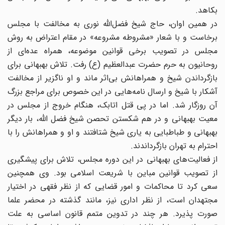
بکاهد.
در همین اوان، حاج شیخ فضل‌الله نوری به مخالفت با مجلس
برخاست و با شعار «مشروطه مشروعه» در مقام اعتراض به روش
مجلس در تصویب برخی قوانین موضوعه، همراه عده‌ای از
روحانیون به حرم حضرت عبدالعظیم (ع) رفت. تلاش بهبهانی برای
بازگرداندن شیخ و همراهانش بی‌اثر ماند و او ناگزیر از مخالفت
آشکار با شیخ و ارسال نامه‌هایی در این خصوص برای مراجع بزرگ
آن روزگار شد. اما در پی قتل اتابک، هنگام خروج از مجلس در
معیت بهبهانی و در هم شکستن تحصن شیخ فضل الله، بار دیگر
بهبهانی و طباطبایی به یاری شیخ شتافتند و او و همراهانش را با
احترام به تهران بازگرداندند.
از فعالیت‌های بهبهانی در این دوره مجلس، تلاش برای پیشگیری
از تصویب قوانین مباین با شریعت اسلامی بود. وی همچنین
سعی کرد تا محاکمات و امور قضایی که از نظر فقهی در اختیار
مجتهدان است، از نظر اداری نیز، مانند گذشته در محضر علما
صورت پذیرد. هر چند در تدوین متمم قانون اساسی به علت