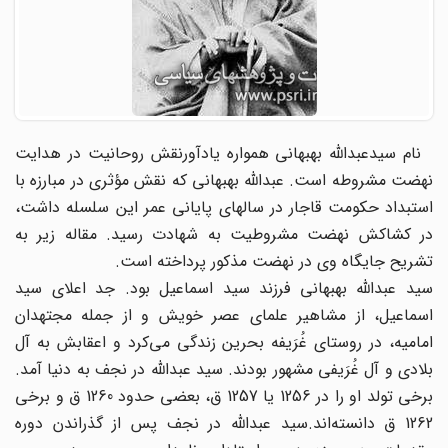
نام سیدعبدالله بهبهانی همواره یادآورنقش روحانیت در هدایت
نهضت مشروطه است. عبدالله بهبهانی که نقش مؤثری در مبارزه با
استبداد حکومت قاجار در سالهای پایانی عمر این سلسله داشت،
در کشاکش نهضت مشروطیت به شهادت رسید. مقاله زیر به
تشریح جایگاه وی در نهضت مذکور پرداخته است.
سید عبدالله بهبهانی فرزند سید اسماعیل بود. جد اعلای سید
اسماعیل، از مشاهیر علمای عصر خویش و از جمله مجتهدان
امامیه، در روستای غُرَیفه بحرین زند‌گی می‌کرد و اعقابش به آل
بلادی و آل غُرَیفی مشهور بودند. سید عبدالله در نجف به دنیا آمد.
برخی تولد او را در 1256 یا 1257 ق، بعضی حدود 1260 ق و برخی
1262 ق دانسته‌اند.سید عبدالله در نجف پس از گذراندن دوره