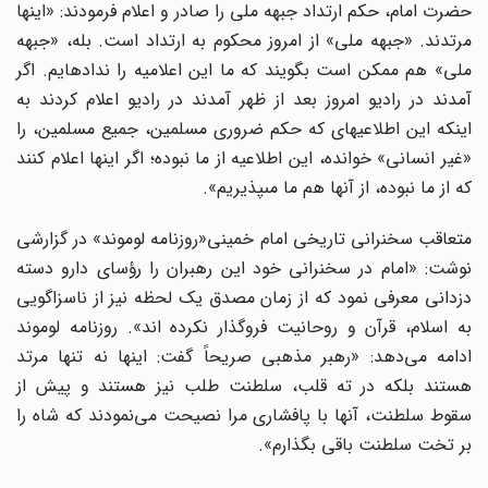
حضرت امام، حکم ارتداد جبهه ملی را صادر و اعلام فرمودند: «اینها
مرتدند. «جبهه ملى» از امروز محکوم به ارتداد است. بله، «جبهه
ملى» هم ممکن است بگویند که ما این اعلامیه را نداده‏ایم. اگر
آمدند در رادیو امروز بعد از ظهر آمدند در رادیو اعلام کردند به
اینکه این اطلاعیه‏اى که حکم ضرورى مسلمین، جمیع مسلمین، را
«غیر انسانى» خوانده، این اطلاعیه از ما نبوده؛ اگر اینها اعلام کنند
که از ما نبوده، از آنها هم ما مى‏پذیریم».
متعاقب سخنرانی تاریخی امام خمینی«روزنامه‌ لوموند» در گزارشی
نوشت: «امام در سخنرانی خود این رهبران را رؤسای دارو دسته
دزدانی معرفی نمود که از زمان مصدق یک لحظه نیز از ناسزاگویی
به اسلام، قرآن و روحانیت فروگذار نکرده اند». روزنامه لوموند
ادامه می‌دهد: «رهبر مذهبی صریحاً گفت: اینها نه تنها مرتد
هستند بلکه در ته قلب، سلطنت طلب نیز هستند و پیش از
سقوط سلطنت، آنها با پافشاری مرا نصیحت می‌نمودند که شاه را
بر تخت سلطنت باقی بگذارم».