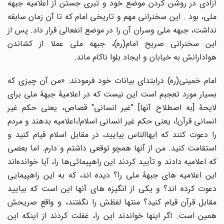
آزادی در روشن کردن موضع خود و تبری جستن از اعلامیه جبهه
ملی، بود . این سخنرانی مهم و تاریخی امام که تا آن زمان سابقه
نداشت، جبهه ملی وسران آن را در موضع انفعالی قرار داد. پس از
این سخنرانی صریح امام(ره)، جبهه ملی عملا از کشاندن
هوادارانش به خیابان و ایجاد بلوا ناکام ماند.
امام خمینی(ره) درابتدای بیانات خود فرمودند: «من آن چیزی که
بسیار مورد تعجبم است این نیست که در اعلامیۀ جبهۀ ملی برای
لایحۀ [به اصطلاح آنها] "غیر انسانی" قصاص، یعنی حکم غیر
انسانی قرآن!، یعنی حکم غیر انسانی اسلام!،اعلامیه بدهند و مردم
را دعوت کنند که ایهاالناس بیایید، در مقابل اسلام قیام کنید و
استقامت کنید. من از آنها همچو توقعی داشتم و دارم. اما بعضی
که اعلامیه دادند و تأیید کردند این راهپیمائی‌ها را، آیا خوانده‌‏اند
این اعلامیه‏ های جبهۀ ملی را؟ دیده‏ اند، که به این راهپیمایی
دعوت کرده ‏اند؟ و یکی از انگیزه‏ های آنها این است که بیایید
مقابل قرآن قیام کنید؟ منتها لفظش را نگفتند، و واقعِ صریحش
همین است. اگر اینها خواندند این را، غفلت کردند از اینکه این