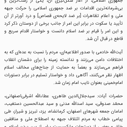
جمهوری اسلامی، از آغاز شکل‌گیری آن، یکی از زشت‌ترین و
بی‌شرمانه‌ترین اقدامات بر ضد جمهوری اسلامی را حرکت جبهه‌
ملی و اعلام تظاهرات [بر ضد لایحه‌ی قصاص] و درد آورتر از آن
تأیید یا سکوت در برابر این امر از جانب برخی از دوستان ذکر کرد
و این امر را قیام بر ضد اسلام دانست و خواستار اقدام سریع و
قاطع در قبال آن شد.
آیت‌الله خادمی با صدور اطلاعیه‌ای، مردم را نسبت به عده‌ای که به
اختلافات دامن می‌زنند و ندانسته زمینه را برای دشمنان انقلاب
فراهم می‌سازند و بعضاً به حمایت از جناح‌های مخالف اسلام
اظهار نظر می‌کنند، آگاهی داد و خواستار تسلیم در برابر دستورات
امام‌خمینی بعنوان نایب امام زمان شد.
حضرات آیات: سیدجلال‌الدین طاهری، عطاءالله اشرفی‌اصفهانی،
محمّد صدوقی، سید اسدالله مدنی و سید عبدالحسین دستغیب،
امامان جمعه‌ شهرهای اصفهان، کرمانشاه، یزد، تبریز و شیراز، طی
پیامی خطاب به مردم ائتلاف جبهه‌ به اصطلاح ملی و منافقین
خلق و بعضی از دستجات مارکسیست برای از بین بردن اسلام و