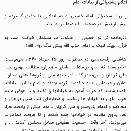
اعلام پشتیبانی از بیانات امام
پس از سخنرانی امام خمینی، مردم انقلابی با حضور گسترده و
بیش از پیش در صحنه، یک صدا فریاد زدند:
«فرمانده کل قوا خمینی ... سکوت هر مسلمان خیانت است به
قرآن، لبیک لبیک یا امام، حزب الله پیش مرگ روح الله».
هاشمی رفسنجانی در خاطرات روز 25 خرداد 1360، می‌نویسد:
«خبر رسید که امام، در ملاقات علمای مازندران، مطالب مهمی علیه
ملی گرایان و بنی‌صدر گفته‌اند. جبهه ملی و گروهک‌های محارب
اعلان راهپیمایی علیه حکومت کرده بودند و امام با این بیانات،
باعث شدند که جرأت آمدن به خیابانها را نکنند و در عوض مردم
حزب اللهی به خیابان‌ها ریختند و شعارهای تند، مبنی بر عزل و
محاکمه و اعدام بنی‌صدر و ملی گرایان دادند. بیش از پانصد هزار
نفر، بدون مقدمه در خیابانها جمع شدند و تا غروب، تظاهرات
می‌کردند. آخر وقت، جمعیت عظیمی مقابل مجلس آمدند ... و
خواستار سلب کفایت سیاسی بنی‌صدر در مجلس بودند».