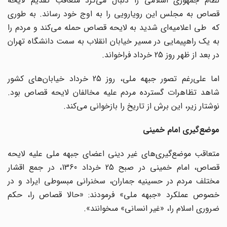
نظام جمهوری اسلامی را دنبال می‌کرد متعاقب تقدیم لایحه
قصاص به مجلس این رویارویی را به اوج خود رساند. به طوری
که طی اعلامیه‌ای شدید به لایحه قصاص حمله می‌کند و مردم را
به یک راهپیمایی در مسیر خیابان انقلاب به سمت دانشگاه تهران
در بعد از ظهر روز 25 خرداد فراخواند.
اما علی‌رغم تصور جبهه ملی، روز 25 خرداد خیابان‌های کشور
شاهد تظاهرات گسترده مردم علیه مخالفان لایحه قصاص بود.
نوشتار زیر، این برش از تاریخ را بازخوانی می‌کند.
موضع‌گیری امام خمینی
متعاقب موضع‌گیری‌های غیر دینی اعضای جبهه ملی علیه لایحه
قصاص، امام خمینی در صبح 25 خرداد 1360، در جمع اقشار
مختلف مردم در حسینیه جماران،‏ سخنرانی مبسوطی ایراد و در
خصوص عملکرد «جبهه ملی» فرمودند: «حالا قصاص را، حکم
ضرورى اسلام را، «غیر انسانى» مى‏خوانند».