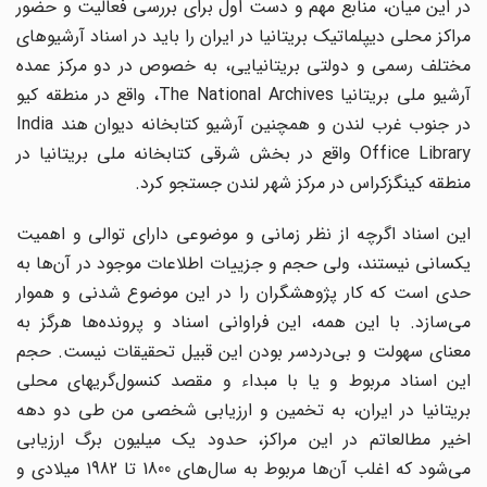
در این میان، منابع مهم و دست اول برای بررسی فعالیت و حضور
مراکز محلی دیپلماتیک بریتانیا در ایران را باید در اسناد آرشیوهای
مختلف رسمی و دولتی بریتانیایی، به خصوص در دو مرکز عمده
آرشیو ملی بریتانیا The National Archives، واقع در منطقه کیو
در جنوب غرب لندن و همچنین آرشیو کتابخانه دیوان هند India
Office Library واقع در بخش شرقی کتابخانه ملی بریتانیا در
منطقه کینگزکراس در مرکز شهر لندن جستجو کرد.
این اسناد اگرچه از نظر زمانی و موضوعی دارای توالی و اهمیت
یکسانی نیستند، ولی حجم و جزییات اطلاعات موجود در آن‌ها به
حدی است که کار پژوهشگران را در این موضوع شدنی و هموار
می‌سازد. با این همه، این فراوانی اسناد و پرونده‌ها هرگز به
معنای سهولت و بی‌دردسر بودن این قبیل تحقیقات نیست. حجم
این اسناد مربوط و یا با مبداء و مقصد کنسول‌گریهای محلی
بریتانیا در ایران، به تخمین و ارزیابی شخصی من طی دو دهه
اخیر مطالعاتم در این مراکز، حدود یک میلیون برگ ارزیابی
می‌شود که اغلب آن‌ها مربوط به سال‌های 1800 تا 1982 میلادی و