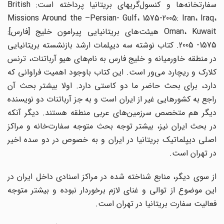
سفارتخانه‌ها و کنسول‌گریهای بریتانیا پرداخته است: British
Missions Around the –Persian- Gulf، 1575-2005: Iran، Iraq،
Oman، Kuwait هیئت‌های بریتانیایی پیرامون خلیج [فارس]:
1575- 2005. کتاب نوشته سه دیپلمات ارشد بازنشسته بریتانیایی
در منطقه خاورمیانه و خلیج فارس به نام‌های هیو آرباتنات، ترنس
کلارک و ریچارد می‌ور است. این کتاب باوجود اهمیت فراوانی که
دارد، برای بحث حاضر ما دو کاستی دارد. اولا بیشتر بحث آن
راجع به کشورهایی غیر از ایران است و به جز آرباتنات دو نویسنده
دیگر هم متخصص سرزمین‌های عربی منطقه هستند. دیگر آنکه
در بحث ایران نیز، بیشتر توجه بحث متوجه سفارت‌خانه و مراکز
اصلی دیپلماتیک بریتانیا در ایران و به خصوص در دو سده اخیر
در تهران است.
از سوی دیگر، منابع شناخته شده در مراکز اسنادی داخل ایران در
این موضوع از توالی و غنای لازم برخوردار نبوده و بیشتر متوجه
فعالیت سفارت بریتانیا در تهران است.