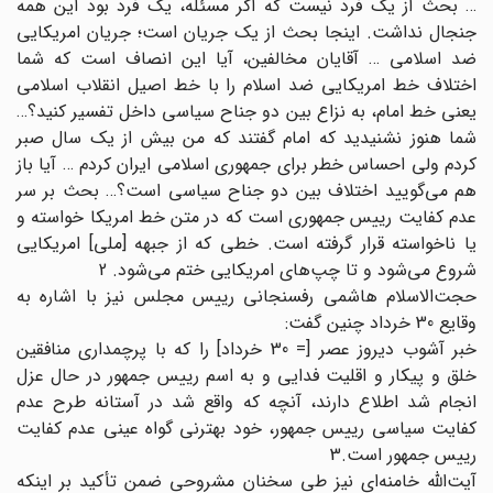
… بحث از یک فرد نیست که اگر مسئله، یک فرد بود این همه
جنجال نداشت. اینجا بحث از یک جریان است؛ جریان امریکایی
ضد اسلامی … آقایان مخالفین، آیا این انصاف است که شما
اختلاف خط امریکایی ضد اسلام را با خط اصیل انقلاب اسلامی
یعنی خط امام، به نزاع بین دو جناح سیاسی داخل تفسیر کنید؟…
شما هنوز نشنیدید که امام گفتند که من بیش از یک سال صبر
کردم ولی احساس خطر برای جمهوری اسلامی ایران کردم … آیا باز
هم می‌گویید اختلاف بین دو جناح سیاسی است؟… بحث بر سر
عدم کفایت رییس جمهوری است که در متن خط امریکا خواسته و
یا ناخواسته قرار گرفته است. خطی که از جبهه [ملی] امریکایی
شروع می‌شود و تا چپ‌های امریکایی ختم می‌شود. 2
حجت‌الاسلام هاشمی رفسنجانی رییس مجلس نیز با اشاره به
وقایع 30 خرداد چنین گفت:
خبر آشوب دیروز عصر [= 30 خرداد] را که با پرچمداری منافقین
خلق و پیکار و اقلیت فدایی و به اسم رییس جمهور در حال عزل
انجام شد اطلاع دارند، آنچه که واقع شد در آستانه طرح عدم
کفایت سیاسی رییس جمهور، خود بهترنی گواه عینی عدم کفایت
رییس جمهور است.3
آیت‌الله خامنه‌ای نیز طی سخنان مشروحی ضمن تأکید بر اینکه