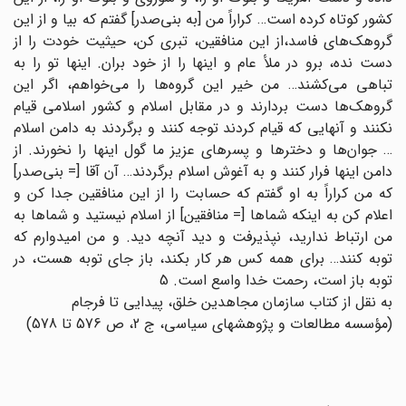
کشور کوتاه کرده است… کراراً من [به بنی‌صدر] گفتم که بیا و از این
گروهک‌های فاسد،‌از این منافقین، تبری کن، حیثیت خودت را از
دست نده، برو در ملأ عام و اینها را از خود بران. اینها تو را به
تباهی می‌کشند… من خیر این گروه‌‌ها را می‌خواهم، اگر این
گروهک‌ها دست بردارند و در مقابل اسلام و کشور اسلامی قیام
نکنند و آنهایی که قیام کردند توجه کنند و برگردند به دامن اسلام
… جوان‌ها و دخترها و پسرهای عزیز ما گول اینها را نخورند. از
دامن اینها فرار کنند و به آغوش اسلام برگردند… آن آقا [= بنی‌صدر]
که من کراراً به او گفتم که حسابت را از این منافقین جدا کن و
اعلام کن به اینکه شماها [= منافقین] از اسلام نیستید و شماها به
من ارتباط ندارید، نپذیرفت و دید آنچه دید. و من امیدوارم که
توبه کنند… برای همه کس هر کار بکند، باز جای توبه هست، در
توبه باز است، رحمت خدا واسع است. 5
به نقل از کتاب سازمان مجاهدین خلق، پیدایی تا فرجام
(مؤسسه مطالعات و پژوهشهای سیاسی، ج 2، ص 576 تا 578)