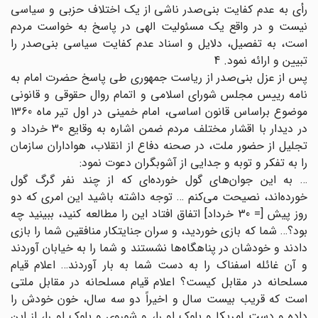
رأی به عدم کفایت بنی‌صدر ناشی از یک اختلاف حزبی و سیاسی
نیست و در واقع یک مسئولیت الهی در پاسخ به خواست مردم
است، به تفصیل، دلایل و اسناد عدم کفایت سیاسی بنی‌صدر را
تبیین و ارائه نمود. 4
پس از عزل بنی‌صدر از ریاست جمهوری طی پاسخ حضرت امام به
نامه رییس مجلس شورای اسلامی و اتمام روال حقوقی و قانونی
موضوع براساس قانون اساسی، امام خمینی در اول تیر ماه 1360
در دیدار با اقشار مختلف مردم ضمن اشاره به وقایع 30 خرداد و
تجلیل از حضور ملت، در صحنه دفاع از انقلاب، هواداران سازمان
را به تفکر و توبه و جدایی از آشوبگران دعوت نمود:
… به این جوان‌های گول ‌خورده‌ای که از چند نفر گرگ گول
خورده‌اند، نصیحت می‌کنم … توجه داشته باشید این امری که دو
روز پیش [= 30 خرداد] اتفاق افتاد این را مطالعه کنید، ببینید چه
بود؟… شما که بازی خوردید، و سران جنایتکار منافقین شما را بازی
دادند و خودشان در پناهگاه‌ها نشستند و شما را به خیابان آوردند
و آن غائله اسفناک را به دست شما به بار آوردند… اعلام قیام
مسلحانه در مقابل کیست؟ اعلام قیام مسلحانه در مقابل ملتی
است که قریب بیست سال و اخیراً دو سه سال، خون خودش را
داده و دست امریکا و بلوک او را، و شوروی و بلوک او را، از این