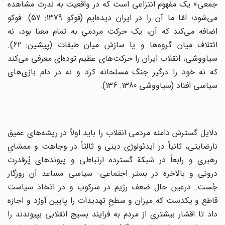
جمعی‌» یک‌ مفهوم‌ انتزاعی‌ است‌ که‌ در واقعیت‌ به‌ ندرت‌ مشاهده‌
می‌شود؛ امّا ما آن‌ را در ایران‌ دیده‌ایم‌ (فوکو 1379: 57). فوکو
اضافه‌ می‌کند که‌ آن‌، یک‌ حرکت‌ مردمیِ به‌ تمام‌ معنا بود، نه‌
ائتلاف‌ میان‌ گروه‌ها و یا سازش‌ میان‌ طبقات‌ (پیشین‌: 62).
سیاووشی‌، انقلاب‌ ایران‌ را حرکت‌های‌ عظیم‌ توده‌ای‌ معرفی‌ می‌کند
که‌ نه‌ خود را درگیر جنگ‌ مسلحانه‌ کرد و نه‌ در دام‌ بازی‌های‌
سیاسی‌ افتاد (سیاووشی‌ 1380: 136).
‌دلایل‌ گسترش‌ دامنه مردمی‌ انقلاب‌ را باید اولاً در ریشه‌های‌ عمیق‌
نارضایتی‌، ثانیاً در ایدئولوژی‌ دینی‌ و ثالثاً در وجاهت‌ و ممشایِ
رهبری‌ و رابعاً در شبکة‌ گسترده‌ ارتباطی‌ و پیوندهای‌ پُرقدرت‌
درونی‌ و بالاخره‌ در بستر اجتماعی‌- سیاسی‌ مساعد آن‌ روزگار
جُست‌. درعین‌ حال‌ ضعف‌ رژیم‌ در سرکوب‌ و در اتخاذ سیاست‌
قاطع‌ و یکدست‌ که‌ میزان‌ و سطحِ تهدیدات‌ را پایین‌ آورْد و اجازه‌
داد تا اقشار بیشتری‌ از مردم‌ به‌ فرایند بسیج‌ انقلابی‌ بپیوندند را