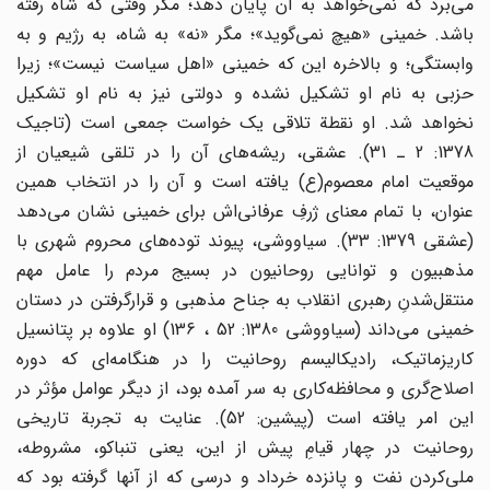
می‌برد که‌ نمی‌خواهد به‌ آن‌ پایان‌ دهد؛ مگر وقتی‌ که‌ شاه‌ رفته‌
باشد. خمینی‌ «هیچ‌ نمی‌گوید»؛ مگر «نه‌» به‌ شاه‌، به‌ رژیم‌ و به‌
وابستگی‌؛ و بالاخره‌ این‌ که‌ خمینی‌ «اهل‌ سیاست‌ نیست‌»؛ زیرا
حزبی‌ به‌ نام‌ او تشکیل‌ نشده‌ و دولتی‌ نیز به‌ نام‌ او تشکیل‌
نخواهد شد. او نقطة‌ تلاقی‌ یک‌ خواست‌ جمعی‌ است‌ (تاجیک‌
1378: 2 ـ 31). عشقی‌، ریشه‌های‌ آن‌ را در تلقی‌ شیعیان‌ از
موقعیت‌ امام‌ معصوم‌(ع‌) یافته‌ است‌ و آن‌ را در انتخاب‌ همین‌
عنوان‌، با تمام‌ معنای‌ ژرفِ عرفانی‌اش‌ برای‌ خمینی‌ نشان‌ می‌دهد
(عشقی‌ 1379: 33). سیاووشی‌، پیوند توده‌های‌ محروم‌ شهری‌ با
مذهبیون‌ و توانایی‌ روحانیون‌ در بسیج‌ مردم‌ را عامل‌ مهم‌
منتقل‌شدنِ رهبری‌ انقلاب‌ به‌ جناح‌ مذهبی‌ و قرارگرفتن‌ در دستان‌
خمینی‌ می‌داند (سیاووشی‌ 1380: 52 ، 136) او علاوه‌ بر پتانسیل‌
کاریزماتیک‌، رادیکالیسم‌ روحانیت‌ را در هنگامه‌ای‌ که‌ دوره
اصلاح‌گری‌ و محافظه‌کاری‌ به‌ سر آمده‌ بود، از دیگر عوامل‌ مؤثر در
این‌ امر یافته‌ است‌ (پیشین‌: 52). عنایت‌ به‌ تجربة‌ تاریخی‌
روحانیت‌ در چهار قیام‌ِ پیش‌ از این‌، یعنی‌ تنباکو، مشروطه‌،
ملی‌کردن‌ نفت‌ و پانزده‌ خرداد و درسی‌ که‌ از آنها گرفته‌ بود که‌