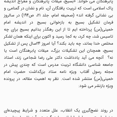
پابرهنگان می خواند: «بسیج، میقات پابرهنگان و معراج اندیشه
پاک اسلامی است که تربیت یافتگان آن، نام و نشان در گمنامی و
بی نشانی گرفته اند» (صحیفه امام، جلد 21، ص194) در سالروز
فرمان تشکیل بسیج به بازخوانی بسیج در اندیشه امام
خمینی(س) پرداخته ایم تا از این رهگذر بدانیم بسیج برای چه
تاسیس شد، چه کرد، به کجا رسید و اکنون برای اینکه همان لشکر
مخلص خدا بماند، چه باید بکند؟ آیا امروز 24سال پس از تشکیل
بسیج، همچنان این تشکیلات بزرگ، میقات پابرهنگان است یا
نه؟ آنچه می آید یادداشت دکتر علی رضا شجاعی زند، استاد
جامعه شناسی دانشگاه تربیت مدرس است که چندی پیش در
مجله رسول آفتاب ویژه نامه ستاد بزرگداشت حضرت امام
خمینی(س) منتشر شده است. نظر به اهمیت مقاله، در پرونده
وِیژه بازنشر می شود:
در روند نضج‌گیری‌ یک‌ انقلاب‌، علل‌ متعدد و شرایط‌ پیچیده‌ای‌