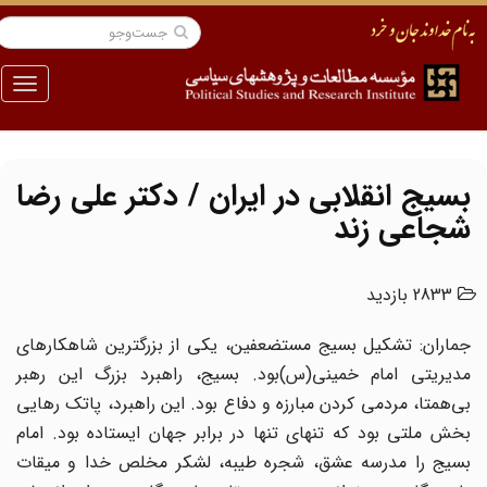
منو
بسیج انقلابی در ایران / دکتر علی رضا
شجاعی زند
2833 بازدید
جماران: تشکیل بسیج مستضعفین، یکی از بزرگترین شاهکارهای
مدیریتی امام خمینی(س)بود. بسیج، راهبرد بزرگ این رهبر
بی‌همتا، مردمی کردن مبارزه و دفاع بود. این راهبرد، پاتک رهایی
بخش ملتی بود که تنهای تنها در برابر جهان ایستاده بود. امام
بسیج را مدرسه عشق، شجره طیبه، لشکر مخلص خدا و میقات