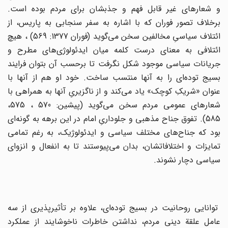
و شعارهای‌ غیر قابل‌ فهم‌ و جذبشان‌ برای‌ مردم‌ بوده‌ است‌.
برخلاف‌ تصور فوران‌ که‌ با اشاره‌ به ‌سفر سنجابی‌ به‌ پاریس‌، از
ائتلاف‌ سیاسی‌ِ مخالفین‌ سخن‌ می‌گوید (فوران 1377‌: 569) ، هیچ‌
ائتلافی‌ به‌ معنای‌ درست‌ کلمه‌ میان‌ ایدئولوژی‌های‌ مطرح‌ و
جریانات‌ سیاسی‌ موجود شکل‌ نگرفت‌ تا برحسب‌ آن‌ بتوان‌ فرایند
بسیج‌ توده‌ای‌ را به‌ آنها منتسب‌ ساخت‌. خود او هم‌ از آنها با
عنوان‌ «شریکِ کوچک‌» یاد می‌کند و از ناگزیری‌ِ آنها به‌ همراهی‌ با
شعارهای‌ عمومی‌ مردم‌ سخن‌ می‌گوید (پیشین‌: 570 ، 575،
585). تفوق‌ جناح‌ مذهبی‌ و جلوداریِ امام‌ در این‌ برهه‌ به‌ گونه‌ای‌
بود که‌ جناح‌های‌ مختلف‌ سیاسی‌ و ایدئولوژیک‌، به‌ رغم‌ تمامی
تمایزات‌ و اختلافاتشان‌، بدان‌ می‌پیوستند تا به‌ انفعال‌ و انزوای‌
سیاسی‌ دچار نشوند.
‌توانایی‌ روحانیت‌ در بسیج‌ توده‌ای‌، علاوه‌ بر تأثیرپذیری‌ از سه‌
عامل‌ علقة‌ دینی‌ مردم‌، نداشتن‌ خاطرات‌ ناخوشایند از عملکرد