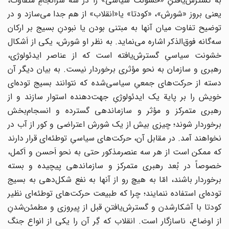
به‌ گسترش‌یافتنِ «خشونت‌ سیاسی‌» را در سه‌ سرانجامِ متفاوت‌،
یعنی‌ بروز «شورش‌»، «کودتا» یا«انقلاب‌» از هم‌ جدا می‌سازد و در
توضیح‌ تفاوت‌ میان‌ آنها به‌ مبتنی‌ بودن‌ یا نبودن‌ِ بسیج‌ بر ارکان‌
سه‌گانه فوق‌الذکر اشاره‌ می‌نماید. به‌ نظر او شورش‌، یکی‌ از اَشکال‌
خشونت‌ سیاسیِ گسترش‌یافته‌ است‌ که‌ از عناصر ایدئولوژی‌،
رهبری‌ و سازمان‌ به‌ نحو مؤثری‌ برخوردار نیست‌. به‌ بیان‌ دیگر آن‌
دسته‌ از حرکت‌های‌ جمعیِ سیاسی‌شده‌ که‌ نتوانند بسیج‌ توده‌ای‌
خویش‌ را بر پایة‌ یک‌ ایدئولوژیِ جهت‌دهنده ‌استوار سازند و از
رهبری‌ متمرکز و مؤثر و سازماندهی‌ گسترده‌ و انسجام‌بخش‌
برخوردار شوند؛ چیزی‌ بیش‌ از یک‌ شورش‌ اعتراضی‌ و کور از آب‌ در
نخواهند آمد. در مقابل‌ آن‌، حرکت‌های‌ سیاسیِ توطئه‌ای‌ قرار دارند
که‌ ممکن‌ است‌ از هر سه‌ عنصرمذکور حتی‌ به‌ نحو اَحسن‌ و اَکمل‌،
خصوصاً در بُعد رهبری‌ متمرکز و سازماندهی‌ پیچیده‌ و بسته‌
برخوردار باشند، امّا به‌ هیچ‌ رو از آنها به‌ نفع‌ شکل‌دهی‌ به‌ بسیج‌
توده‌ای‌ استفاده‌ ننمایند؛ چرا که‌ طبیعت‌ حرکت‌های‌ توطئه‌ای‌ نظیر
کودتا با آشکارشدن‌ و گسترش‌یافتن‌ِ قبل‌ از پیروزی‌ و مطمئن‌شدن‌ِ
از اوضاع‌، ناسازگار است‌. انقلاب‌ که‌ گِر آن‌ را یکی‌ از انواع‌ جنگ‌