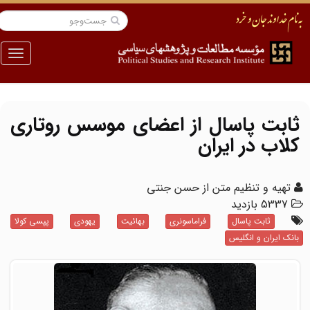
منو
ثابت پاسال از اعضای موسس روتاری
کلاب در ایران
تهیه و تنظیم متن از حسن جنتی
5337 بازدید
ثابت پاسال
فراماسونری
بهائیت
یهودی
پپسی کولا
بانک ایران و انگلیس