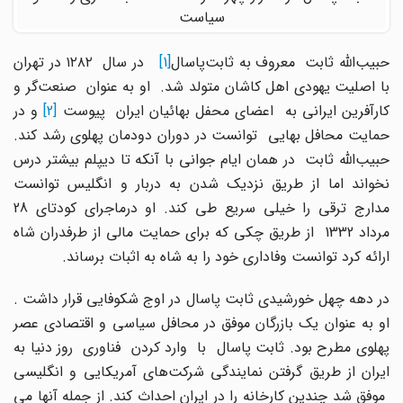
سیاست
بیب‌الله ثابت معروف به ثابت‌پاسال
[1]
در سال ۱۲۸۲ در تهران
با اصلیت یهودی اهل کاشان متولد شد. او به عنوان صنعت‌گر و
ارآفرین ایرانی به اعضای محفل بهائیان ایران پیوست
[2]
و در
حمایت محافل بهایی توانست در دوران دودمان پهلوی رشد کند.
حبیب‌الله ثابت در همان ایام جوانی با آنکه تا دیپلم بیشتر درس
نخواند اما از طریق نزدیک شدن به دربار و انگلیس توانست
مدارج ترقی را خیلی سریع طی کند. او درماجرای کودتای 28
مرداد 1332 از طریق چکی که برای حمایت مالی از طرفدران شاه
ارائه کرد توانست وفاداری خود را به شاه به اثبات برساند.
در دهه چهل خورشیدی ثابت پاسال در اوج شکوفایی قرار داشت .
او به عنوان یک بازرگان موفق در محافل سیاسی و اقتصادی عصر
پهلوی مطرح بود. ثابت پاسال با وارد کردن فناوری روز دنیا به
ایران از طریق گرفتن نمایندگی شرکت‌های آمریکایی و انگلیسی
موفق شد چندین کارخانه را در ایران احداث کند. از جمله آنها می