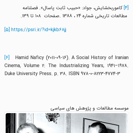
[4]
کاموربخشایش، جواد: «حبیب ثابت پاسال». فصلنامه
مطالعات تاریخی شماره 24 ، 1388 .صفحات ۱۰۸ تا ۱۳۹.
[5]
https://psri.ir/?id=kjkb68jj
[6]
Hamid Naficy (2011-09-16). A Social History of Iranian
Cinema, Volume 2: The Industrializing Years, 1941–1978.
Duke University Press. p. 38. ISBN 978-0-8223-4774-3
موسسه مطالعات و پژوهش های سیاسی