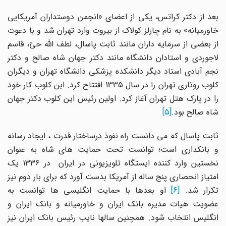
بعد از دکتر کراتس، یکی از اعضای «انجمن دوستداران آمریکایی
خاورمیانه» به نام چارلز کولاک از بیروت وارد تهران شد و با دعوت
از بعضی از سرمایه داران مانند ثابت پاسال، لطف الله حیّ، قاسم
لاجوردی و استادان دانشگاه مانند دکتر جهان شاه صالح و دکتر
نجم آبادی استاد دیگر دانشکده پزشکی دانشگاه تهران و دیگران
کلوب روتاری تهران را در سال 1335 افتتاح کرد. ابن کلوب کار خود
را در پارک هتل تهران آغاز کرد. اولین رئیس این کلوب دکتر جهان
شاه صالح بود.
[5]
ثابت پاسال که می دانست راه نفوذ درساختار قدرت ، ایجاد رسانه
و بانکداری است؛ توانست تحت حمایت های شاه به عنوان
نخستین وارد کننده ایستگاه تلویزیونی در ایران در ۱۳۳۶ یک
امتیاز انحصاری پنج ساله از آمریکا بدست آورد که برای بار دوم نیز
کرار شد.
[6]
او بعدها با حمایت انگلیسی ها توانست به
عضویت هیات مدیره بانک ایران و خاورمیانه و بانک ایران و
انگلیس انتخاب شود. همچنین سالها نایب رئیس بانک ایران نیز