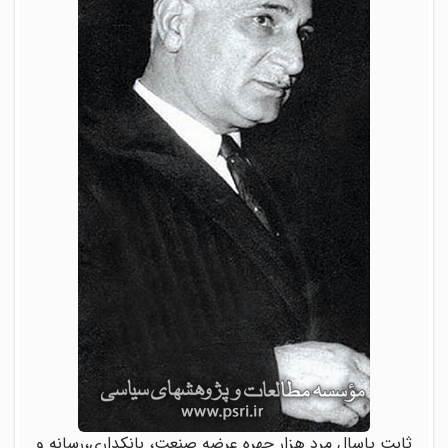
ثابت پاسال مرد هزار چهره عرضه صنعت، بانکداری،رسانه و