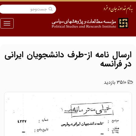
منو
ارسال نامه از-طرف دانشجویان ایرانی
در فرانسه
3510 بازدید