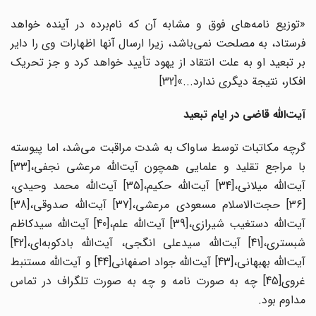
«توزیع نامه‌های فوق و مشابه آن که نام‌برده در آینده خواهد
فرستاد، به مصلحت نمی‌باشد، زیرا ارسال آنها اظهارات وی را دایر
بر تبعید او به علت انتقاد از یهود تأیید خواهد کرد و جز تحریک
افکار، نتیجة دیگری ندارد...»
[32]
آیت‌الله قاضی در ایام تبعید
گرچه مکاتبات توسط ساواک به شدت مراقبت می‌شد، اما پیوسته
با مراجع تقلید و علمایی همچون آیت‌الله مرعشی نجفی،
[33]
آیت‌الله میلانی،
[34] آیت‌الله حکیم،
[35] آیت‌الله محمد وحیدی،
36] حجت‌الاسلام مسعودی مرعشی،
[37] آیت‌الله صدوقی،
[38]
آیت‌الله دستغیب شیرازی،
[39] آیت‌الله علم،
[40] آیت‌الله سیدکاظم
شبستری،
[41] آیت‌الله سیدعلی انگجی، آیت‌الله بادکوبه‌ای،
[42]
یت‌الله بهبهانی،
[43] آیت‌الله جواد اصفهانی
[44] و آیت‌الله مستنبط
غروی
[45] چه به صورت نامه و چه به صورت تلگراف در تماس
مداوم بود.