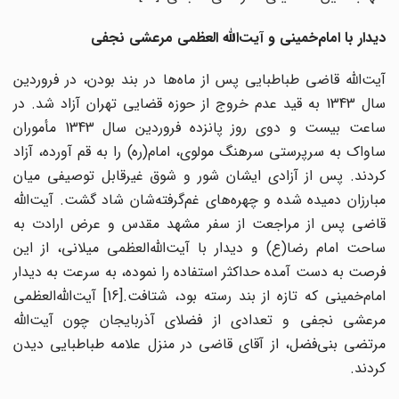
دیدار با امام
خمینی و آیت‌الله العظمی مرعشی نجفی
آیت‌الله قاضی طباطبایی پس از ماه‌ها در بند بودن، در فروردین
سال 1343 به قید عدم خروج از حوزه قضایی تهران آزاد شد. در
ساعت بیست و دوی روز پانزده فروردین سال 1343 مأموران
ساواک به سرپرستی سرهنگ مولوی، امام(ره) را به قم آورده، آزاد
کردند. پس از آزادی ایشان شور و شوق غیرقابل توصیفی میان
مبارزان دمیده شده و چهره‌های غم‌گرفته‌شان شاد گشت. آیت‌الله
قاضی پس از مراجعت از سفر مشهد مقدس و عرض ارادت به
ساحت امام رضا(ع) و دیدار با آیت‌الله‌العظمی میلانی، از این
فرصت به دست آمده حداکثر استفاده را نموده، به سرعت به دیدار
امام‌خمینی که تازه از بند رسته بود، شتافت.
[16] آیت‌الله‌العظمی
مرعشی نجفی و تعدادی از فضلای آذربایجان چون آیت‌الله
مرتضی بنی‌فضل، از آقای قاضی در منزل علامه طباطبایی دیدن
کردند.