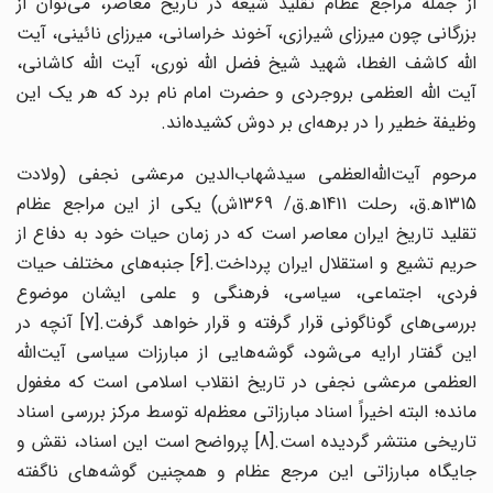
از جمله مراجع عظام تقلید شیعه در تاریخ معاصر، می‌توان از
بزرگانی چون میرزای شیرازی، آخوند خراسانی، میرزای نائینی، آیت
الله کاشف الغطا، شهید شیخ فضل الله نوری، آیت الله کاشانی،
آیت الله العظمی بروجردی و حضرت امام نام برد که هر یک این
وظیفة خطیر را در برهه‌ای بر دوش کشیده‌اند.
مرحوم آیت‌الله‌العظمی سیدشهاب‌الدین مرعشی نجفی (ولادت
1315ه‍.ق، رحلت 1411ه‍.ق/ 1369ش) یکی از این مراجع عظام
تقلید تاریخ ایران معاصر است که در زمان حیات خود به دفاع از
حریم تشیع و استقلال ایران پرداخت.
[6] جنبه‌های مختلف حیات
فردی، اجتماعی، سیاسی، فرهنگی و علمی ایشان موضوع
ررسی‌های گوناگونی قرار گرفته و قرار خواهد گرفت.
[7] آنچه در
این گفتار ارایه می‌شود، گوشه‌هایی از مبارزات سیاسی آیت‌الله
العظمی مرعشی نجفی در تاریخ انقلاب اسلامی است که مغفول
مانده؛ البته اخیراً اسناد مبارزاتی معظم‌له توسط مرکز بررسی اسناد
اریخی منتشر گردیده است.
[8] پرواضح است این اسناد، نقش و
جایگاه مبارزاتی این مرجع عظام و همچنین گوشه‌های ناگفته