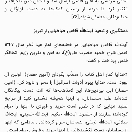
نجفی مرعشی به آقای قاضی ارسال شد و ایشان متن تلگراف را
تکثیر کرد تا مردم از رسیدن کمک‌ها به دست آوارگان و
جنگ‌زدگان، مطمئن شوند.
[26]
دستگیری و تبعید آیت‌الله قاضی طباطبایی از تبریز
آیت‌الله قاضی طباطبایی در خطبه‌های نماز عید فطر سال 1347
ضمن شرح خطبه حضرت علی(ع)، به لعن و نفرین رژیم اشغالگر
قدس پرداخت و گفت:
«خدایا کفار اهل کتاب را معذّب بگردان (آمین حضار). اولین آن
یهود است. خدایا یهود [دولت اسرائیل] را محو و نابود کن. (آمین
حضار) این بی‌دین‌ها، این لامذهب‌ها که آلت دست بیگانگان
شده‌اند علیه مسلمانان، با اینها همیشه دشمنی کنید از مراجع
تقلید آنهایی که در نظرم است خرید و فروش با اینها را حرام
کرده‌اند؛ عبارتند از: حضرت آیت‌الله حکیم، آیت‌الله خمینی، آیت‌الله
میلانی، آیت‌الله نجفی، همه‌شان حرام کرده‌اند... مادامی که اینها
از مسلمانان دست نکشیده‌اند، با اینها خرید و فروش حرام است.