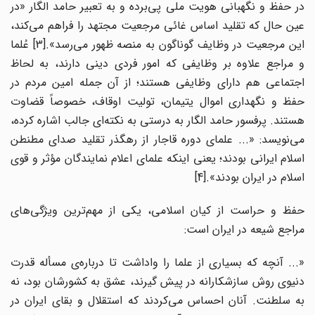
در حفظ و نگهبانی هویت ملی پی‌برده و به تعبیر حامد الگار «در
عین حال که تقلید اساس غائی مرجعیت مجتهد را فراهم می‌کند،
ین مرجعیت در وظایف گوناگون به منصه ظهور می‌رسد».
[3] عُلما
و مراجع علاوه بر وظایفی که امور فردی دینی دارند، به لحاظ
اجتماعی هم دارای وظایفی هستند؛ از آن جمله امین مردم در
حفظ و نگهداری اموال یتیمان، تولیت اوقاف، خصوصاً قضاوت
هستند. پرفسور حامد الگار به درستی به نکته‌ای جالب اشاره کرده،
می‌نویسد: «... علمای دوره قاجار از رهگذر تقلید صدای مطنطن
اسلام ایرانی بودند؛ یعنی اینکه علمای اعلام نمایندگان مؤثر و قوی
اسلام در ایران بودند».
[4]
حفظ و حراست از کیان اسلامی، یکی از مهم‌ترین ویژگی‌های
مراجع شیعه در ایران است:
«... آنچه که بسیاری از علما را واداشت تا درباره‌ی مسأله قدرت
دنیوی روش سازشکارانه در پیش گیرند، عشق به کشورشان بود، نه
به سلطنت. آنان احساس می‌کردند که استقلال و بقای ایران در