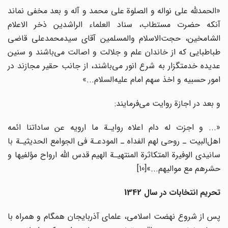
«الحمدلله علی نواله و الصلوﺓ علی محمد و آله و بعد مخفی نماند
آنکه حضرت مستطاب، سناد العلماء الراشدین ذخر الاعلام
الشامخین، حجت‌الاسلام والمسلمین آقای سیدمحمدعلی قاضی
طباطبایی که از خاندان علم و جلالت و اصالت می‌باشند و سنین
عدیده خدمتگزار به شرع انور می‌باشند، از جانب حقیر مجازند در
امور حسبیه و اخذ سهم امام علیه‌السلام...»
و بعد در اجازة روایت می‌فرمایند:
«... و اجزت له دام اعلاه روایـﺔ ما ارویه عن ساداتنا ائمه
اهل‌البیت ـ روحی لهم الفداه ـ المودعـﺔ فی الجوامع الحدیثیـﺔ با
سانیدی الوفیرﺓ المتکاثرﺓ المنتهیـﺔ الهیم قدس الله ارواح مؤلفیها و
حشرهم مع موالیهم...»
[10]
تحریم انتخابات در سال 1342
پس از شروع نهضت اسلامی، علمای آذربایجان همگام و همراه با