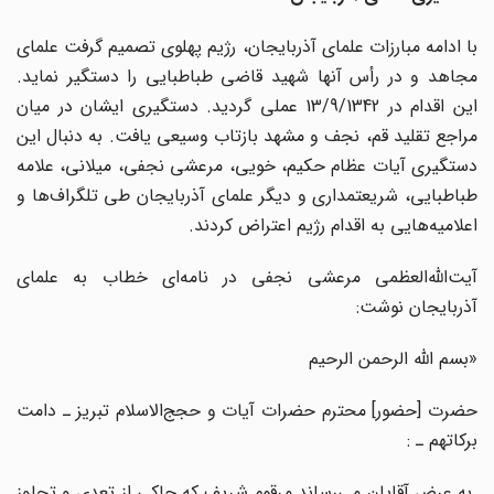
با ادامه مبارزات علمای آذربایجان، رژیم پهلوی تصمیم گرفت علمای
مجاهد و در رأس آنها شهید قاضی طباطبایی را دستگیر نماید.
این اقدام در 13/9/1342 عملی گردید. دستگیری ایشان در میان
مراجع تقلید قم، نجف و مشهد بازتاب وسیعی یافت. به دنبال این
دستگیری آیات عظام حکیم، خویی، مرعشی نجفی، میلانی، علامه
طباطبایی، شریعتمداری و دیگر علمای آذربایجان طی تلگراف‌ها و
اعلامیه‌هایی به اقدام رژیم اعتراض کردند.
آیت‌الله‌العظمی مرعشی نجفی در نامه‌ای خطاب به علمای
آذربایجان نوشت:
«بسم الله الرحمن الرحیم
حضرت [حضور] محترم حضرات آیات و حجج‌الاسلام تبریز ـ دامت
برکاتهم ـ :
به عرض آقایان می‌رساند مرقوم شریف که حاکی از تعدی و تجاوز