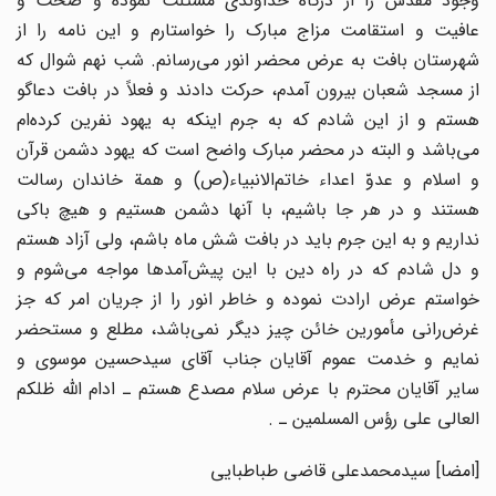
وجود مقدس را از درگاه خداوندی مسئلت نموده و صحت و
عافیت و استقامت مزاج مبارک را خواستارم و این نامه را از
شهرستان بافت به عرض محضر انور می‌رسانم. شب نهم شوال که
از مسجد شعبان بیرون آمدم، حرکت دادند و فعلاً در بافت دعاگو
هستم و از این شادم که به جرم اینکه به یهود نفرین کرده‌ام
می‌باشد و البته در محضر مبارک واضح است که یهود دشمن قرآن
و اسلام و عدوّ اعداء خاتم‌الانبیاء(ص) و همة خاندان رسالت
هستند و در هر جا باشیم، با آنها دشمن هستیم و هیچ باکی
نداریم و به این جرم باید در بافت شش ماه باشم، ولی آزاد هستم
و دل شادم که در راه دین با این پیش‌آمدها مواجه می‌شوم و
خواستم عرض ارادت نموده و خاطر انور را از جریان امر که جز
غرض‌رانی مأمورین خائن چیز دیگر نمی‌باشد، مطلع و مستحضر
نمایم و خدمت عموم آقایان جناب آقای سیدحسین موسوی و
سایر آقایان محترم با عرض سلام مصدع هستم ـ ادام الله ظلکم
العالی علی رؤس المسلمین ـ .
[امضا] سیدمحمدعلی قاضی طباطبایی