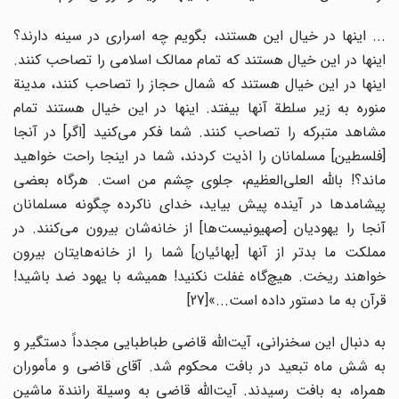
... اینها در خیال این هستند، بگویم چه اسراری در سینه دارند؟
اینها در این خیال هستند که تمام ممالک اسلامی را تصاحب کنند.
اینها در این خیال هستند که شمال حجاز را تصاحب کنند، مدینة
منوره به زیر سلطة آنها بیفتد. اینها در این خیال هستند تمام
مشاهد متبرکه را تصاحب کنند. شما فکر می‌کنید [اگر] در آنجا
[فلسطین] مسلمانان را اذیت کردند، شما در اینجا راحت خواهید
ماند؟! بالله العلی‌العظیم، جلوی چشم من است. هرگاه بعضی
پیشامدها در آینده پیش بیاید، خدای ناکرده چگونه مسلمانان
آنجا را یهودیان [صهیونیست‌ها] از خانه‌شان بیرون می‌کنند. در
مملکت ما بدتر از آنها [بهائیان] شما را از خانه‌هایتان بیرون
خواهند ریخت. هیچ‌گاه غفلت نکنید! همیشه با یهود ضد باشید!
قرآن به ما دستور داده است...»
[27]
به دنبال این سخنرانی، آیت‌الله قاضی طباطبایی مجدداً دستگیر و
به شش ماه تبعید در بافت محکوم شد. آقای قاضی و مأموران
همراه، به بافت رسیدند. آیت‌الله قاضی به وسیلة رانندة ماشین