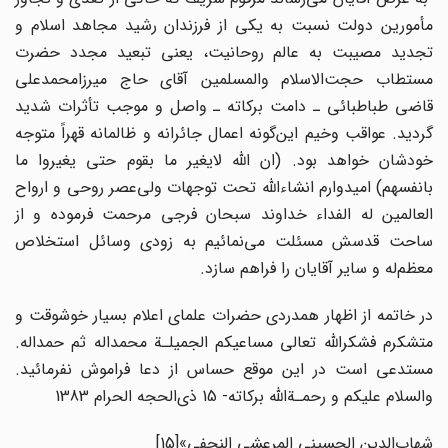
مأمورین دولت نسبت به یکی از فرزندان رشید مجاهد اسلام و
تجدید مصیبت به عالم روحانیت، یعنی تبعید مجدد حضرت
مستطاب حجت‌الاسلام والمسلمین آقای حاج میرزامحمدعلی
قاضی طباطبائی ـ دامت برکاته ـ واصل و موجب تأثرات شدید
گردید. عواقب وخیم این‌گونه اعمال جائرانه و ظالمانه قهراً متوجه
خودشان خواهد بود. (ان الله لایغیر ما بقوم حتی یغیروا ما
بانفسهم) امیدوارم انشاءالله تحت توجهات ولی‌عصر روحی و ارواح
العالمین له الفداء خداوند سبحان فرجی مرحمت فرموده و از
ساحت قدسش مسئلت می‌نمائیم به زودی وسائل استخلاص
معظم‌له و سایر آقایان را فراهم سازد.
در خاتمه از اظهار همدردی حضرات علمای اعلام بسیار خوشوقت و
متشکرم فشکرالله تعالی مساعیکم الجمیلـﺔ محمداله ثم حمداله.
مستدعی است در این موقع حساس از دعا فراموش نفرمائید.
والسلام علیکم و رحمـﺔالله برکاته- 15 ذی‌الحجه الحرام 1383
شهاب‌الدین الحسینی المرعشی النجفی»
[15]