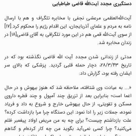
دستگیری مجدد آیت‌الله قاضی طباطبایی
آیت‌الله‌العظمی مرعشی نجفی با مخابره تلگراف و هم با ارسال
نامه به مردم و علمای آذربایجان، این اقدام رژیم را محکوم کرد.
[17]
از سوی آیت‌الله قمی هم در این مورد تلگرافی به آقای قاضی
[18] در
زندان مخابره شد.
مدتی از زندانی شدن مجدد آیت الله قاضی نگذشته بود که در
تاریخ 28/3/43، دچار حمله قلبی گردید. پزشکی که بالای سر
ایشان رفته بود، گزارش داد:
«... به عیادت وی شتافته، ملاحظه شد که هنوز بیهوش و در حال
اغما است؛ بنابراین بعد از تزریق چند آمپول و چند قطره داروی
مسکن و تقویتی، از حال بیهوشی خارج و شروع به داد و فریاد
نموده، جملات زیر را ادا نمود: این دستگاه چرا مرا بازداشت کرده؟
علت بازداشتم چیست؟ برای چه به من مریض اولاد پیغمبر ظلم
می‌کنید؟ چرا کسی نمی‌آید بگوید من چه کار کرده‌ام و گناهم