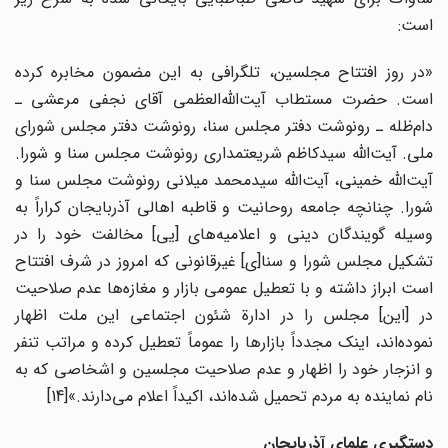
است:
«در روز افتتاح مجلسین، تلگرافی به این مضمون مخابره کرده
است. حضرت مستطاب آیت‌الله‌العظمی آقای نجفی مرعشی ـ
دام‌ظله ـ رونوشت دفتر مجلس سنا، رونوشت دفتر مجلس شورای
ملی. آیت‌الله سیدکاظم شریعتمداری رونوشت مجلس سنا و شورا.
آیت‌الله خمینی، آیت‌الله سیدمحمد میلانی رونوشت مجلس سنا و
شورا. چنانچه جامعه روحانیت و قاطبه اهالی آذربایجان کراراً به
وسیله گویندگان دینی و اعلامیه‌های [یی] مخالفت خود را در
تشکیل مجلس شورا و سنا[ی] غیرقانونی که امروز در شرف افتتاح
است ابراز داشته و با تعطیل عمومی بازار و مغازه‌ها عدم صلاحیت
در [این] مجلس را در ادارة شئون اجتماعی این ملت اظهار
نموده‌اند، اینک مجدداً بازارها را عموماً تعطیل کرده و مراتب تنفر
و انزجار خود را اظهار و عدم صلاحیت مجلسین و اشخاصی که به
نام نماینده به مردم تحمیل شده‌اند، اکیداً اعلام می‌دارند.»
[14]
دستگیری علمای آذربایجان