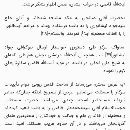
آیت‌الله قاضی در جواب ایشان، ضمن اظهار تشکر نوشت:
«حضرت آقای صالحی به مکه مشرف شده‌اند و آقای حاج
سیدجواد نیشابوری را به بافت فرستاده بودند و مراحم آیت‌اللهی
را با الطاف معظم‌له ابلاغ نمودند. والسلام»
[48]
ساواک مرکز طی دستوری خواستار ارسال بیوگرافی جواد
نیشابور
[49] شد. همچنین آیت‌الله مرعشی نجفی هم طی نامه‌ای
به شیخ علی نجفی در بافت، در مورد آیت‌الله قاضی سفارش‌های
لازم را نموده:
«به عرض محترم می‌رساند از ساحت قدس ربوبی دوام تأییدات
سرکار را مسئلت می‌نمایم. غرض از تصریح اینکه چنان‌که خاطر
شریف مستحضر است، چندی می‌باشد حضرت مستطاب
حجت‌الاسلام آقای سیدمحمدعلی قاضی را به بافت تبعید کرده‌اند
و معظم‌له از خاندان علم و جلالت و خودشان از محترمین علمای
آذربایجان می‌باشند و در آن حدود غریب هستند. امید است