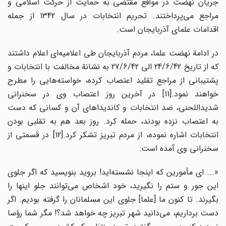
جریان نهضت در مواقع مقتضی به حمایت از حرکت اسلامی و
مراجع می‌پرداختند. تحریم انتخابات در سال 1342 از جمله
اقدامات علمای آذربایجان است.
در ادامة نهضت علما، مردم آذربایجان طی اعلامیه‌ای اعلام داشتند
که از تاریخ 24/6/42 الی 27/6/42 به نشانة مخالفت با انتخابات و
پشتیبانی از مراجع تقلید اعتصاب کرده، خواسته‌هایی را مطرح
خواهند نمود.
[11] در آخرین روز اعتصاب وی در سخنرانی
شدیداللحنی، ضد انتخابات و کاندیداهای آن و کسانی که دست
به اعتصاب نزده بودند، حمله کرد. روز بعد هم به تقلبی بودن
نتخابات اشاره نموده، از مردم تبریز تشکر کرد.
[12] در قسمتی از
سخنرانی وی آمده است:
«... ای مأمورین که اینجا نشسته‌اید! بروید بنویسید که اگر جلوی
این جور و ستم را نگیرید، خود اشخاص می‌توانند جلو اینها را
بگیرند. تا کنون ما [علما] جلوی این مسلمانان را گرفته بودیم. اگر
دست برداریم، می‌دانید شهر تبریز چه خواهد شد؟! مگر شما رؤسا