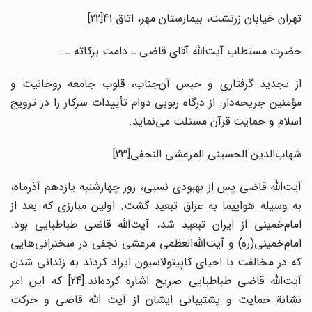
تهران خیابان زرتشت، بیمارستان مهر، اتاق 41
[22]
حضرت مستطاب آیت‌الله آقای قاضی ـ دامت برکاته ـ :
از تجدید گرفتاری و حبس آن‌جناب، قلوب جامعه روحانیت و
مؤمنین جریحه‌دار. از درگاه ربوبی دوام تأییدات سرکار را در ترویج
اسلام و حمایت قرآن مسئلت می‌نماید.
شهاب‌الدین الحسینی المرعشی النجفی
[23]
آیت‌الله قاضی پس از بهبودی نسبی، روز چهارشنبه یازدهم آذرماه،
به وسیله هواپیما به عراق تبعید گشت. اولین مبارزی که بعد از
امام‌خمینی از ایران تبعید شد، آیت‌الله قاضی طباطبایی بود.
امام‌خمینی(ره) و آیت‌الله‌العظمی مرعشی نجفی در سخنرانی‌هایی
که در مخالفت با احیای کاپیتولاسیون ایراد کردند به زندانی شدن
آیت‌الله قاضی طباطبایی صریح اشاره کرده‌اند.
[24] که این امر
نشانة حمایت و پشتیبانی ایشان از آیت الله قاضی و حرکت