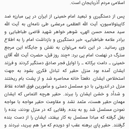
اسلامی مردم آذربایجان است.
پس از دستگیری و تبعید امام خمینی از ایران در پی مبارزه ضد
کاپیتولاسیون، آیت الله العظمی مرعشی طی نامه‌ای به آیت الله
سید محمد حسن الهی، شوهر خواهر شهید قاضی طباطبایی و
برادر علامه طباطبایی، خبر دستگیری و بازداشت امام را به اطلاع
وی رسانید. در این نامه می‌توان به نقش و جایگاه این مرجع
سترگ در نهضت امام پی برد: «چند روز قبل، حضرت آیت الله آقای
خمینی ـ دامت برکاته ـ را اوایل فجر صادق دستگیر کردند و فرزند
ایشان آمده بود منزل حقیر که تبادل فکری بشود به جهت
استخلاص ایشان. دفعتاً خانه محاصره شد و از پشت بام ریختند
منزل در اندرونی با دو مسلسل دستی و مأمورین فوق العاده غلاظ
و شداّد و خشن ایشان را ببرند. حقیر هرچه التماس که ایشان
مهمان حقیر هست، مثمد نشد و مقاومت حقیر مواجه با مواجه
نمودن مسلسل شد رو به بنده. رفقایی که در منزل بودند، بنده را
بغل گرفته که مبادا مسلسل به کار بیفتد، ایشان را از دست بنده
گرفتند. حقیر پای برهنه عقب او دویدم که مرا هم ببرید، نبردند و