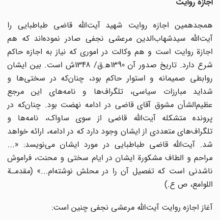
اجازة روایت
همجدهمین اجازه روایت شهید آیت‌الله قاضی طباطبایی را
آیت‌الله سیدشهاب‌الدین مرعشی نجفی صادر نموده‌اند که هم
اجازة روایت است و هم وکالت در اموری که نیاز به اجازه حاکم
شرع دارد. تاریخ صدور آن 1390ه‍.ق/ 1348ش است. بین ایشان
روابطی صمیمانه و استوار حاکم بود، چنان‌که در سختی‌ها و
شداید مبارزات سیاسی، تلگراف‌ها و نامه‌های این مرجع
عظیم‌الشأن مشوق آقای قاضی در ادامه نهضت بود. چنان‌که در
پرونده متشکله آیت‌الله قاضی از سوی ساواک، نامه‌ها و
تلگراف‌های متعددی از ایشان وجود دارد که در ادامه، ارائه خواهد
شد. آیت‌الله قاضی طباطبایی در مورد ایشان می‌نویسد: «...
مراحم و الطاف مشکورة ایشان در ایام سختی و محنت، فراموش‌
ناشدنی است که تفصیل آن را در محلش نوشته‌ام...» (مقدمـﺔ
اللوامع، ص ع.)
آغاز اجازه روایت آیت‌الله مرعشی نجفی چنین است: