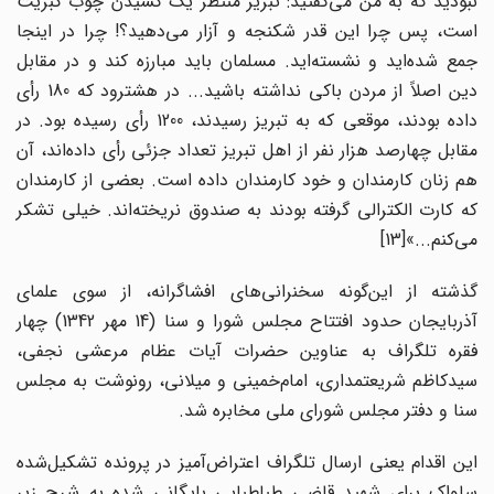
نبودید که به من می‌گفتید: تبریز منتظر یک کشیدن چوب کبریت
است، پس چرا این قدر شکنجه و آزار می‌دهید؟! چرا در اینجا
جمع شده‌اید و نشسته‌اید. مسلمان باید مبارزه کند و در مقابل
دین اصلاً از مردن باکی نداشته باشید... در هشترود که 180 رأی
داده بودند، موقعی که به تبریز رسیدند، 1200 رأی رسیده بود. در
مقابل چهارصد هزار نفر از اهل تبریز تعداد جزئی رأی داده‌اند، آن
هم زنان کارمندان و خود کارمندان داده است. بعضی از کارمندان
که کارت الکترالی گرفته بودند به صندوق نریخته‌اند. خیلی تشکر
می‌کنم...»
[13]
گذشته از این‌گونه سخنرانی‌های افشاگرانه، از سوی علمای
آذربایجان حدود افتتاح مجلس شورا و سنا (14 مهر 1342) چهار
فقره تلگراف به عناوین حضرات آیات عظام مرعشی نجفی،
سیدکاظم شریعتمداری، امام‌خمینی و میلانی، رونوشت به مجلس
سنا و دفتر مجلس شورای ملی مخابره شد.
این اقدام یعنی ارسال تلگراف اعتراض‌آمیز در پرونده تشکیل‌شده
ساواک برای شهید قاضی طباطبایی بایگانی شده به شرح زیر