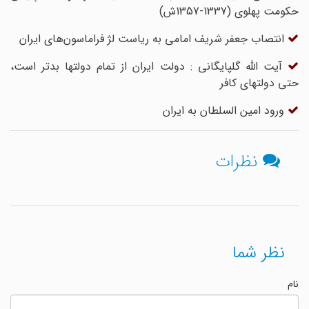
حکومت پهلوی (1337-1357ش)
انتصاب جعفر شریف امامی به ریاست لژ فراماسون‌های ایران
آیت الله گلپایگانى : دولت ایران از تمام دولتها بدتر است،
حتى دولتهاى کافر
ورود امین السلطان به ایران
نظرات
نظر شما
نام