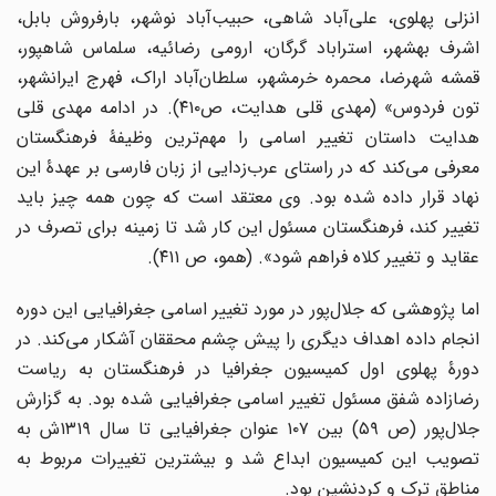
انزلی پهلوی، علی‌آباد شاهی، حبیب‌آباد نوشهر، بارفروش بابل،
اشرف بهشهر، استراباد گرگان، ارومی رضائیه، سلماس شاهپور،
قمشه شهرضا، محمره خرمشهر، سلطان‌آباد اراک، فهرج ایرانشهر،
تون فردوس» (مهدی قلی هدایت، ص۴۱۰). در ادامه مهدی قلی
هدایت داستان تغییر اسامی را مهم‌ترین وظیفۀ فرهنگستان
معرفی می‌کند که در راستای عرب‌زدایی از زبان فارسی بر عهدۀ این
نهاد قرار داده شده بود. وی معتقد است که چون همه چیز باید
تغییر کند، فرهنگستان مسئول این کار شد تا زمینه برای تصرف در
عقاید و تغییر کلاه فراهم شود». (همو، ص ۴۱۱).
اما پژوهشی که جلال‌پور در مورد تغییر اسامی جغرافیایی این دوره
انجام داده اهداف دیگری را پیش چشم محققان آشکار می‌کند. در
دورۀ پهلوی اول کمیسیون جغرافیا در فرهنگستان به ریاست
رضازاده شفق مسئول تغییر اسامی جغرافیایی شده بود. به گزارش
جلال‌پور (ص ۵۹) بین ۱۰۷ عنوان جغرافیایی تا سال ۱۳۱۹ش به
تصویب این کمیسیون ابداع شد و بیشترین تغییرات مربوط به
مناطق ترک و کردنشین بود.