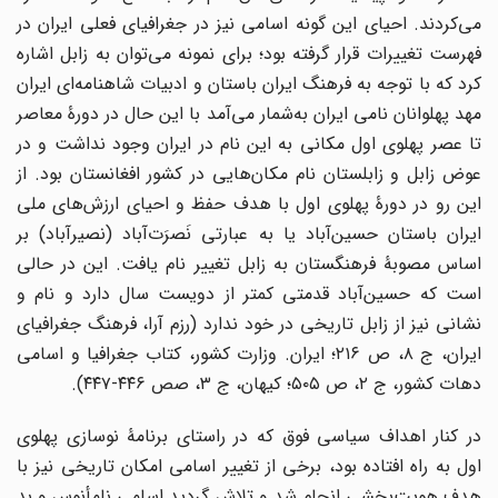
می‌کردند. احیای این گونه اسامی نیز در جغرافیای فعلی ایران در
فهرست تغییرات قرار گرفته بود؛ برای نمونه می‌توان به زابل اشاره
کرد که با توجه به فرهنگ ایران باستان و ادبیات شاهنامه‌ای ایران
مهد پهلوانان نامی ایران به‌شمار می‌آمد با این حال در دورۀ معاصر
تا عصر پهلوی اول مکانی به این نام در ایران وجود نداشت و در
عوض زابل و زابلستان نام مکان‌هایی در کشور افغانستان بود. از
این رو در دورۀ پهلوی اول با هدف حفظ و احیای ارزش‌های ملی
ایران باستان حسین‌آباد یا به عبارتی نَصرَت‌آباد (نصیرآباد) بر
اساس مصوبۀ فرهنگستان به زابل تغییر نام یافت. این در حالی
است که حسین‌آباد قدمتی کمتر از دویست سال دارد و نام و
نشانی نیز از زابل تاریخی در خود ندارد (رزم آرا، فرهنگ جغرافیای
ایران، ج ۸، ص ۲۱۶؛ ایران. وزارت کشور، کتاب جغرافیا و اسامی
دهات کشور، ج ۲، ص ۵۰۵؛ کیهان، ج ۳، صص ۴۴۶-۴۴۷).
در کنار اهداف سیاسی فوق که در راستای برنامۀ نوسازی پهلوی
اول به راه افتاده بود، برخی از تغییر اسامی امکان تاریخی نیز با
هدف هویت‌بخشی انجام شد و تلاش گردید اسامی نامأنوس و بد