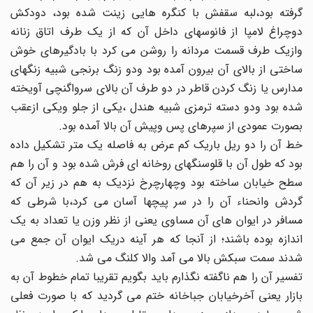
گرفته بود،لبه سقفش با کنگره هایی زینت شده بود، دودکش
دوچراغ لامپا از فانوسهای داخل آن که از یک طرف اتاق زنانه
وازیک طرف قسمت مردانه را روشن می کرد با بادگیرهای خوش
ساختی از بالای آن بیرون آمده بود ودو زنگ برنجی شبیه زنگهای
مدارس یا زنگ کردن قاطر در دو طرف آن بالای سرواگنچی آویخته
شده بود ودو دسته ترمزی شبیه هندل ،یکی از جلو ویکی ازعقب
بصورت عمودی از سپرهای پس وپیش آن بالا آمده بود.
خط آن را دو ریل باریک کم عرض به فاصله یک متر تشکیل داده
بود که طول آن با قلوسنگهای روخانه ای فرش شده بود و آن را هم
سطح خیابان ساخته بود وچهارچرخ نزدیک به هم در زیر آن که
گردش وانحناء آن را در سر پیچها آسان می کرد،با شرطی که
مسافر در ایوان های آن مساوی یعنی از نظر وزن یا تعداد به یک
اندازه بوده باشند؛ از آنجا که هر آینه دریک ایوان آن جمع می
شدند سمت سبکش بالا می آمد والا کلنگ می شد.
تفسیر آن را هم ناگفته نگذارم باید بگویم تقریبا تمام خطوط آن به
بازار یعنی آخرخیابان جباخانه ختم می گردید که با صورت فعلی