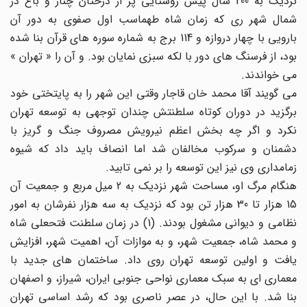
نزدیک به 200 سال پیش روستایی پر از درختان چنار و باغ در
شمال شهر ری که زمان شاه طهماسب اول صفوی به دور آن
بارویی با چهار دروازه و 114 برج به شماره سوره های قرآن بنا شده
بود، از فرسنگ های دور با لکه سبزی نمایان بود. و آن را « تهران »
می خواندند.
می گویند آقا محمد خان قاجار وقتی این شهر را به پایتختی خود
برگزید در دوران کوتاه سلطنتش چندان توجهی به توسعه تهران
نکرد و اگر چه بخش اعظم نیرویش مصروف جنگ و گریز با
دشمنان و سرکوب مخالفان شد اما انصاف باید داد که شیوه
زمامداری وی نیز این توسعه را بر نمی تابید.
هنگام مرگ او، مساحت شهر نزدیک به 2 میل مربع و جمعیت آن
15 هزار تا 30 هزار تن بود که نزدیک به سه هزار نفرشان به امور
نظامی و دیوانی مشغول بودند. (1) در زمان سلطنت فتحعلی شاه
و محمد شاه، جمعیت شهر، و به موازات آن، اهمیت شهر، افزایش
یافت و اولین توسعه تهران روی داد. ساختمان های جدید با
معماری ای به سبک معماری نواحی جنوبی ایران، شیراز، و اصفهان
بنا شد. با این حال، در عصر ناصری بود که رشد اساسی تهران