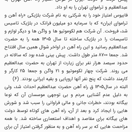
عبدالعظیم و تراموای تهران را به او داد.
فابیوس امتیاز خود را به شرکتی به نام شرکت بلژیکی «راه آهن و
تراموای ایران» که با سرمایه دو میلیون فرانک در بلژیک تاسیس
شد، فروخت. آن شرکت هم لکوموتیو ها و واگن ها و دیگر لوازم و
تاسیسات را در بلژیک ساخته تا سال 1305 همه را به حضرت
عبدالعظیم رسانید و این راه آهن در اواخر شوال همین سال افتتاح
شد. جمعا 8700 متر طول داشت. پیش بینی شده بود که سالانه در
حدود سیصد هزار نفر برای زیارت از تهران به حضرت عبدالعظیم
می روند. شرکت چهار لکوموتیو و 21 واگن و جمعا 25 کارگر و
کارمند داشت که پنج نفر آنها اروپایی و بقیه ایرانی بودند. (6)
البته در سال1305 ق راه آهن حضرت عبدالعظیم احداث شد، ولی
به دلیل عدم آشنایی مردم و بی توجهی موسسان آن که نوعا
بیگانه بودند، خطرات جانی و مالی فراوانی را سبب شد و شورش
هایی را ایجاد کرد و بعد از آن، راه آهن های کوتاه توسط دولت
های بیگانه برای مقاصد و اهداف استعماری ساخته شد. با همه
مزاحمت هایی که بر سر راه آهن و به منظور گرفتن امتیاز آن برای