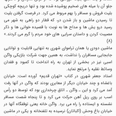
جلو آن با میله های ضخیم پوشیده شده بود و تنها دریچه کوچکی
بلیت فروش و مسافر را بهم مربوط می کرد. در فرصت گرفتن بلیت
تا رسیدن ماشین و باز شدن در، که قطار دو راهی به شهر می
رسید درو یش ها و مداح ها به نوبت با قصیده خوانی ها و ذکر
مصیبت کردن و داستان سرایی های خود مردم را گرم می کردند.»
(8)
ماشین دودی یا همان تراموای شهری به تنهایی قابلیت و توانایی
جابجایی مسافران را نداشت، به همین جهت شرکت بلژیکی واگن
اسبی نیز در بخشی از تهران به راه انداخت تا کمبود و فقدان
وسائط نقلیه را مرتفع نماید.
استاد جعفر شهری در کتاب «تهران قدیم» آورده است: خیابان
باغشاه و چند خیابان دیگر از معابری بودند که واگن در آنها رفت
آمد می کرد و این ـ واگن ـ اتاق چرخداری بود که توسط دو رأس
اسب بر روی ریل آهن حرکت می کرد و تا پنجاه شصت مسافر
نشسته و ایستاده را راه می برد. واگن خانه یعنی توقفگاه آنها در
خیابان باغ وحش (اکباتان) نرسیده به تلفنخانه و یکی در ماشین