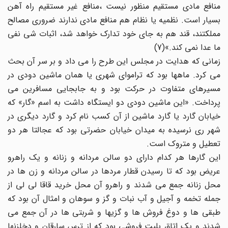
منافع مادی مستقیم منظور نیست ،منافع غیر مستقیم راه آهن
بسیار است. نظمیه یا نظام هم منافع مادی ندارند ضروری مصالح
مملکتند، قند هم به جای خود تدارک خواهد شد، اثبات شی نفی
ما عدا نمی کند.»(7)
زمانی که هدایت در مجلس این طرح را می داد و بر سر آن بحث
می کرد. ماهها بود که تراموای شهری یا همان ماشین دودی در
مسیرهای متفاوت در حرکت بود و به جابجایی مسافرین می
پرداخت. «این ماشین دودی دو ایستگاه داشت به اسم «گار» که
خیابان گارد یا گارد ماشین از آن کسب نام کرد و گارد دیگری در
شهر ری نرسیده به میدان خیابان حضرتی بود که عجالتا هر دو
تعطیل و متروک است.
این گارها هر کدام دارای دو سالن مردانه و زنانه و یک راهرو
عریض بود که تا رسیدن قطار مردها در سالن مردانه و زن ها در
محل زنانه جمع می شدند و راهرو آن محل خرید قاقا لی لی از
جمله تخمه و آجیل و آب نبات و گز و سوهان و امثال آن بود که
طبقی ها و دوغ فروش ها و گزیها و شربتی ها در آن جمع می
شدند و یک اتاق بلیت فروشی بود که از ترس سارقان و دخلزنها