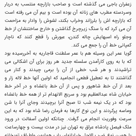
زعفران باجی می گذشته است و صاحب بازارچه منتسب به دربار
وسردسته مطرب های زنانه آن بوده است و بیم آن می رفته است
که بازارچه اش را بلرزاند وخراب بکند، لشوش را وادار به مزاحمت
آن می کرد که با سنگ زیرچرخ گذاشتن و خارج ساختنشان از خط
وجلو راه اسبهایش چاله کندن، عبورش را قطع کنند که ناچار
کمپانی خط آن را جمع می کند.
گویا عمر این وسیله هم با عمر سلطنت قاجاریه به آخررسیده بود
که با به روی کارآمدن سلسله جدید هر روز برای آن اشکالی می
تراشیدند و هر شب خطی از آن را برمی چیدند و کنار می
گذاشتند تا به تعطیل قطعی انجامید که اولین آنها خط لاله زار و
بعد از آن خط شاهپور و پس از آن خط باغشاه و در آخر خط
خیابان شاه عبدالعظیم بود و سریع الانهدام تر از همه خط باغشاه
بود که در یک نیمه شب تا صبح آنرا برچیدند وجای آنرا با شن
وماسه پرکردند و این نوع کارها به فرمان رضا شاه بود که به این
سرعت وفوریت انجام می گرفت. چنانکه اولین آسفالت در ورود
ملک فیصل پادشاه عراق به تهران نیز در مدت بیست و چهارساعت
با همین نوع ضرب الاجل خیابانهای باب همایون واطراف توپخانه