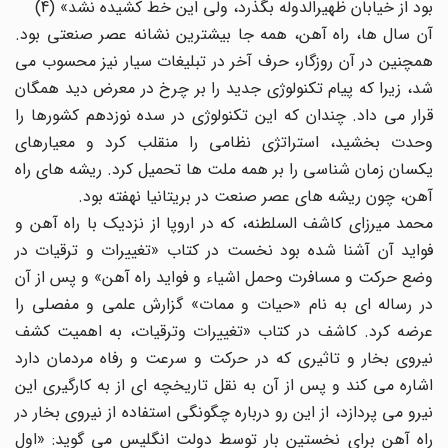
بود از خیابان ظهیرالدوله بگذرد، ولی این خط کشیده نشد» (4)
آن سال ها، راه آهن، همه جا بیشترین نشانه عصر صنعتی بود.
همچنین در آن روزگار، حرف آخر در تبلیغات سیار نیز محسوب می
شد، زیرا که پیام تکنولوژی جدید را بر چرخ در معرض دید همگان
قرار می داد. چندان که این تکنولوژی در سده نوزدهم کشورها را
وحدت بخشید، استراتژی نظامی را منقلب کرد و معیارهای
یکسان زمان شناسی را بر همه ملت ها تحمیل کرد. ریشه های راه
آهن، چون ریشه های عصر صنعت در بریتانیا نهفته بود.
محمد میرزای کاشف السلطنه، که در اروپا از نزدیک با راه آهن و
فواید آن آشنا شده بود نخست در کتاب «تغییرات و ترقیات در
وضع حرکت و مسافرت وحمل اشیاء و فواید راه آهن» و پس از آن
در رساله ای به نام «حیات و ممات» گزارش علمی و مفصلی را
عرضه کرد. کاشف در کتاب «تغییرات وترقیات، به اهمیت کشف
نیروی بخار و تاثیری که در حرکت و سرعت و رفاه مردمان دارد
اشاره می کند و پس از آن به نقل تاریخچه ای از به کارگیری این
نیرو می پردازد، از این رو درباره چگونگی استفاده از نیروی بخار در
راه آهن برای نخستین بار توسط دولت انگلیس می گوید: «اول