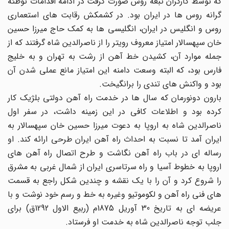
که توسط کارگران تبعه روس صورت گرفت در ادامه اقدامات توطئه
گرانه روس ها در ایران بود. در کشمکش رقابت های استعماری
روس و انگلیس در ایران، انگلیسی ها به کمک حاج میرزا حسین
خان سپهسالار امتیاز معروف رویتر را از ناصرالدین شاه گرفتند که از
جمله موارد آن، کشیدن خط آهن از رشت به تهران و به خلیج
فارس بود، که البته وسعت دامنه این امتیاز مانع عملی شدن آن
بود و واکنش های تندی را برانگیخت.
بارون دونورمان که سال ها در خدمت راه آهن دولتی بلژیک کار
کرده بود و اطلاعات کافی در این زمینه داشت، در سفر اول
ناصرالدین شاه به اروپا به دعوت میرزا حسین خان سپهسالار به
ایران آمد تا نسبت به احداث راه آهن ایران طرحی ارائه کند. او
رساله ای در باب راه آهن نگاشت و طرح اتصال راه آهن های
اروپا به خطوط آسیا و راه سرتاسری ایران از شمال غربی به مشرق
را شروع کرد و آن را با یک نقشه و چندین شکل راجع به قسمت
های فنی راه آهن و لکوموتیو وغیره به خط و رسم خود نوشت و با
عریضه ای به تاریخ 30 آوریل 1875م (ربیع الاول 1292ق) برای
جلب توجه ناصرالدین شاه به خدمت او فرستاد.