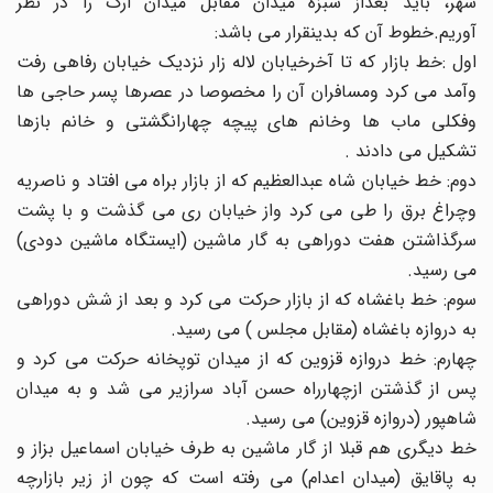
شهر، باید بعداز سبزه میدان مقابل میدان ارک را در نظر
آوریم.خطوط آن که بدینقرار می باشد:
اول :خط بازار که تا آخرخیابان لاله زار نزدیک خیابان رفاهی رفت
وآمد می کرد ومسافران آن را مخصوصا در عصرها پسر حاجی ها
وفکلی ماب ها وخانم های پیچه چهارانگشتی و خانم بازها
تشکیل می دادند .
دوم: خط خیابان شاه عبدالعظیم که از بازار براه می افتاد و ناصریه
وچراغ برق را طی می کرد واز خیابان ری می گذشت و با پشت
سرگذاشتن هفت دوراهی به گار ماشین (ایستگاه ماشین دودی)
می رسید.
سوم: خط باغشاه که از بازار حرکت می کرد و بعد از شش دوراهی
به دروازه باغشاه (مقابل مجلس ) می رسید.
چهارم: خط دروازه قزوین که از میدان توپخانه حرکت می کرد و
پس از گذشتن ازچهارراه حسن آباد سرازیر می شد و به میدان
شاهپور (دروازه قزوین) می رسید.
خط دیگری هم قبلا از گار ماشین به طرف خیابان اسماعیل بزاز و
به پاقایق (میدان اعدام) می رفته است که چون از زیر بازارچه