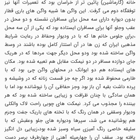
خانه (گارماشین) پائین تر از خراسان بود که تعمیرات آنها نیز
توفقگاه دوم می گرفت. این واگن ها شبیه واگن های باری قطار
بدون دیواره دارای سه محل برای مسافران نشسته و دو محل در
عقب وجلو آنها برای مسافران ایستاده بود که یکی از آن سه محل
،برای جلوس خانم ها که با در ودیوار وحفاظ در رعایت شرایط
مذهبی ایران که زن ها در آن استتار کامل بوده باشند در وسط
واگن ساخته شده بود ودو محل دیگر جهت مردها که در هریک
جای دوازده مسافر در دو نیمکت مقابل هم تعبیه شده بود. مکان
های ایستاده هم دو ایوانک در محلهای واگن چی بود که با
طارمی محفوظ شده بود اگر چه جز قسمت زنانه که در وشیشه و
پرده داشت بقیه آن باز بود وجز حفاظی آن را نپوشانده بود اما با
همان سادگی با چنان ظرافت و زیبایی ساخته شده بود که هر
بیننده را مجذوب می کرد. نیمکت های چوبی راحت لاک والکلی
ودیوار وسقفی در همان رنگ که با تخته های باریک جفت وجزم
هم پوشانیده می شد، سپرها ودیواره های جلو وعقبش که با
سلیقه خاصی رنگ آمیزی سیاه وسبز شده بود،زیبایی دل انگیز
یافته بود. سقف آن را چهارمیله آهنی از چهارطرف برسر دست