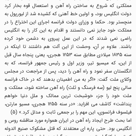
مملکتی که شروع به ساختن راه آهن و استعمال قوه بخار کرد
دولت انگلیس بود، و اولین خط آهنی که کشیده شد از لیورپول به
منچستر بود. حکما و وزرای دولت فرانسه اجرای این اختراع را در
مملکت خود جایز نمی دانستند و اقدام به این کار را به انگلیس
راضی نمی شدند که در این عمل پیروی به دشمن خود کرده
باشند. علاوه بر آن، وحشت از این آلت هم داشتند تا اینکه در
سنه 1835 میلادی مطابق سنه 1253 هجری، یعنی پنجاه سال قبل
از این، که میسیو تیر، وزیر اول و رئیس جمهور فرانسه، که به
انگلستان سفر نمود و راه آهن را دید، پس از مراجعت در مجلس
وکلای ملت گفت: «اگر به من اطمینان بدهند که در خاک فرانسه
سالی پنج لیو (سه فرسنگ و ثلث) راه آهن ساخته شود، مملکت و
ملت خود را جزء خوشبخت ترین ممالک و ملل دنیا خواهم
پنداشت» کاشف می افزاید: «در سنه 1255 هجری، مسیو مارتن،
فیلسوف فرانسوی، این مهم را بر جمعی ثابت و مدلل کرد.» (5)
اما بحث طرح ایجاد راه آهن در ایران همواره مورد مناقشه روس و
انگلیس بود. حتی پاره ای معتقدند که قتل مشکوک صنیع الدوله