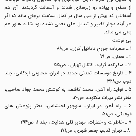
از سطح و پیاده رو زیرسازی شدند و آسفالت گردیدند. آن هم
آسفالتی که بیش از سی سال در کمال سلامت برجای ماند که اگر
هر آینه دچار تغییر و تبدیل های بعدی نشده بود شاید هنوز هم
باقی می ماند.
پی نوشت :
1 ـ سفرنامه جورج ناتائیل کرزن، ص88
2 ـ همان، ص99
3 ـ سفرنامه گرنیه، انتقال تهران ، ص55
4 ـ تاریخ موسسات تمدنی جدید در ایران، محبوبی اردکانی، جلد
دوم، ص328
5 ـ فواید راه آهن، محمد کاشف، به کوشش محمد جواد صاحبی،
دفتر نشر میراث مکتوب، ص20،.
6 ـ راه آهن در ایران، منوچهر احتشامی، دفتر پژوهش های
فرهنگی، ص50
7 ـ خاطرات و خطرات، مهدی قلی هدایت، جلد 1، ص294
8 ـ تهران قدیم، جعفر شهری، ص171