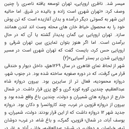
میسر شد. ناظری اروپایی، تهران توسعه یافته ناصری را چنین
وصف کرد: «تهران شهری است زاده و بالیده در شرق. اما حالیه
این شهر به کسوتی دیگر درآمده و بدان آغازیده است که تن پوش
خود را به محصول خیاط خان های محله وست اند لندن همانند
سازد. تهران اروپایی بی گمان پدیدار گشته یا آن که در حال
برآمدن است. اما اگر هنوز بتوان تمایزی بین تهران شرقی و
اروپایی حس کرد، بایست گفت که تهران شهری است در مسیر
اروپایی شدن بر بستر آسیایی»(2)
شهر از لحاظ نمای ظاهری در سال 1269هق، داخل دیوار و خندقی
قرار می گرفت، که در دوره صفویه ساخته شده بود. در جنوب شهر،
دروازه محمودیه، فعال تر از سایرین بود. بیرون دروازه شاه
عبدالعظیم، چندین کوره کوزه گری و گچ پزی قرار داشت. در شمال
خارج از دروازه های شمیران و دولت، چندین باغ واقع شده بود و
بیرون از دروازه قزوین در غرب، چند کاروانسرا و دکان بود. دروازه
جدید شهر 12 دروازه داشت که از این قرار بودند: دولت، شمیران، و
یوسف آباد، در شمال؛ قزوین، گمرک، و باغ شاه، در غرب؛ دوشان
تپه، خراسان و دولاب، در شرق؛ عبدالعظیم، خانی آباد و غار در