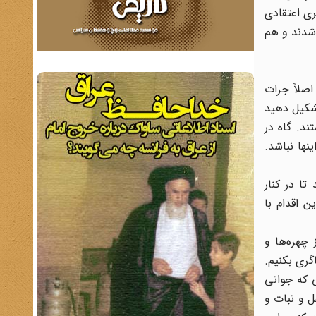
ی اعتقادی
شدند و هم
اصلاً جرات
تشکیل دهید
ند. گاه در
ها نباشد.
ا در کنار
 اقدام با
چهره‌ها و
گری بکنیم.
 که جوانی
ل و نبات و