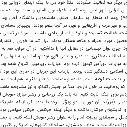
 دیگر هم فعالیت مى‏کردند. مثلاَ خود من با اینکه ابتدای دورانى بود ک
ل انجمن دانشجویان ایرانى شهر آخن بودم که به فدراسیون آلمان وابسته بود، هم 
بین‏الملل سازمان دانشجویان دانشگاه آخن به نام آستا (Asta) بودم که متعلق به سازمان صنفى دانشجویى دانشگاه
 و غیر عرب و افریقایى و غیره در آنجا عضو بودند. بچه‏هاى مسلمان ا
 فعالیت گسترده و نفوذ و اعتبار زیادى داشتند. اصولاَ در تمامى 
یل، مورد احترام و علاقه همگان بودند. قرار شد ما طورى از کنفدر
 چون توان تبلیغاتى در مقابل آنها را نداشتیم. در آن موقع، هم به 
لحاظ بنیه فکرى، عقیدتى و علمى قوى بودیم، اما این به تنهایى کاف
به مبارزات قهرآمیز تبدیل کرده بود. مبارزات زیرزمینى شروع شده بو
سلامى دستگیر شده بودند. بازتاب این جریان در خارج این بود ک
ه را به دست گرفته است. عقیده و مصلحت و طرز تفکر ما هم ایجاب مى
که روحانیت در طول تاریخ، مثلاَ در جنبش تنباکو و نیز مشروطه داشت،
یم براى اینکه ثابت کنیم، که باید یک روحانى را رهبر مبارزه خویش قر
خمینى (س) در آن دوران از دو ویژگى برخوردار بود: یکى اینکه امام یک
 و اندیشه‏اى جوشان داشت و دیگر اینکه حرکتش، حرکتى سیاسى بود ک
امل و سربلندى پرعزت امام را به عنوان رهبر خویش اعلام کنیم. با چنی
‏ها مى‏توانستند در مقابل جنبشهاى مسلحانه کشورهاى امریکاى لاتین بگ