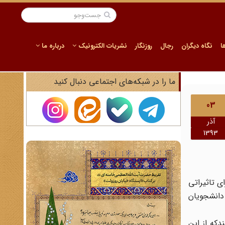
ا
نگاه دیگران
رجال
روزنگار
نشریات الکترونیک
درباره ما
ما را در شبکه‌های اجتماعی دنبال کنید
03
آذر
1393
ی تاثیراتی
 دانشجویان
دکه از این