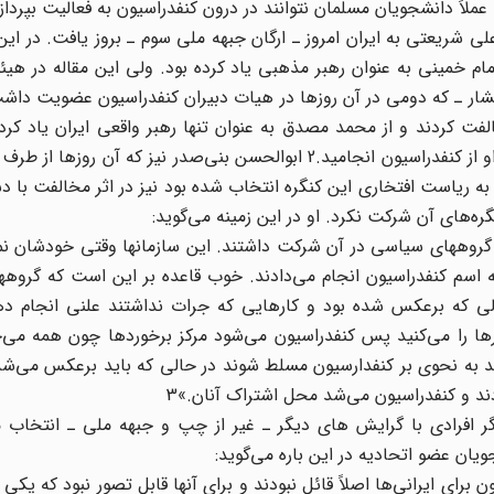
عملاً دانشجویان مسلمان نتوانند در درون کنفدراسیون به فعالیت بپردازن
علی شریعتی به ایران امروز ـ ارگان جبهه ملی سوم ـ بروز یافت. در این 
ام خمینی به عنوان رهبر مذهبی یاد کرده بود. ولی این مقاله در هی
ر ـ که دومی در آن روزها در هیات دبیران کنفدراسیون عضویت داشت 
فت کردند و از محمد مصدق به عنوان تنها رهبر واقعی ایران یاد کردن
باعث دلخوری دکتر علی شریعتی شد و در نهایت به جدایی او از کنفدراسیون انجامید.2 ابوالحسن بنی‌صدر نیز که
 به ریاست افتخاری این کنگره انتخاب شده بود نیز در اثر مخالفت با دس
ه‌های آن شرکت نکرد. او در این زمینه می‌گوید:
گروههای سیاسی در آن شرکت داشتند. این سازمانها وقتی خودشان نمی
ه اسم کنفدراسیون انجام می‌دادند. خوب قاعده بر این است که گروه
لی که برعکس شده بود و کارهایی که جرات نداشتند علنی انجام ده
رها را می‌کنید پس کنفدراسیون می‌شود مرکز برخوردها چون همه می‌
ند به نحوی بر کنفدارسیون مسلط شوند در حالی که باید برعکس می‌ش
ند و کنفدراسیون می‌شد محل اشتراک آنان.»3
ر افرادی با گرایش های دیگر ـ غیر از چپ و جبهه ملی ـ انتخاب م
یان عضو اتحادیه در این باره می‌گوید:
برای ایرانی‌ها اصلاً قائل نبودند و برای آنها قابل تصور نبود که یکی 