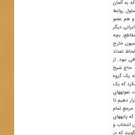
ه به آلمان
مسئول روابط
 آخن بود و هم عضو
یرانى دیگر
مقاطع، بچه
اسیون خارج
لحاظ تعداد
ى نبود. از
د. حاج شیخ
ه یک گروه
‏کرد که یک
 نمونه‏هاى
ار دهیم تا
 مرجع تمام
ه پایه‏هاى
ن انتخاب و
ویند که در