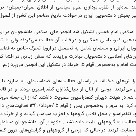
 عده‌ای از نظریه‌پردازان علوم سیاسی از اطلاق عنوان«جنبش» بر
ثیر جنبش دانشجویی ایران در حوادث تاریخ معاصر این کشور از فصول
اسلامی امام خمینی تشکیل شد انجمن‌های اسلامی دانشجویان در اروپ
مذهبی غیرسیاسی همکاری و در قالب آن فعالیت می‌کردند ولی با 
 خمینی و به‌خصوص قیام 15 خرداد 1342 دانشجویان ایرانی و مسلمان شاغل به تحصیل در اروپا تحرک خاص به
جمن‌های اسلامی دانشجویان مبادرت ورزیدند که نقش زیادی در افشا 
خرداد در تشکیل این انجمن می‌پردازیم.
ایش‌های مختلف در راستای فعالیت‌های ضداستبدای به مبارزه با ر
و در این زمینه با اعضای کنفدراسیون1 همکاری می‌کردند. برخی از آنان از بنیان‌گذاران کنفدراسیون بودند 
 هم در هیئت دبیران کنفدراسیون عضویت داشتند که از آن جمله می‌تو
علی شریعتی، ابوالحسن بنی‌صدر، صادق قطب‌زاده و... اشاره کرد. به مرور و به
، کنفدراسیون محل تلاقی گروهها و احزاب سیاسی گردید و از طرف دی
الیت به گروههای اقلیت داده نشد . علاوه بر آن، دانشجویان مسلمان 
ی حمایت کردند در حالی که برخی از گروههای و گرایش‌های درون کنف