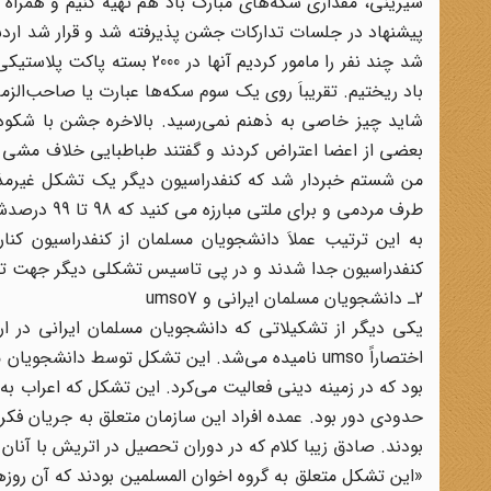
شیرینی، مقداری سکه‌های مبارک باد هم تهیه کنیم و همراه ب
پیشنهاد در جلسات تدارکات جشن پذیرفته شد و قرار شد اردشی
شد چند نفر را مامور کردیم آن
باد ریختیم. تقریباَ روی یک سوم سکه‌ها عبارت یا صاحب‌الز
شاید چیز خاصی به ذهنم نمی‌رسید. بالاخره جشن با شکوه ت
بعضی از اعضا اعتراض کردند و گفتند طباطبایی خلاف مشی 
من شستم خبردار شد که کنفدراسیون دیگر یک تشکل غیرم
طرف مردمی و برای ملتی مبارزه می کنید که 98 تا 99 درصدشان مسلمان هستند.»6
به این ترتیب عملاَ دانشجویان مسلمان از کنفدراسیون کنار
کنفدراسیون جدا شدند و در پی تاسیس تشکلی دیگر جهت تدا
2ـ دانشجویان مسلمان ایرانی و umso7
یکی دیگر از تشکیلاتی که دانشجویان مسلمان ایرانی در ارو
اختصاراً umso نامیده می‌شد. این تشکل توسط دان
بود که در زمینه دینی فعالیت می‌کرد. این تشکل که اعراب به
حدودی دور بود. عمده افراد این سازمان متعلق به جریان 
بودند. صادق زیبا کلام که در دوران تحصیل در اتریش با آنان
«این تشکل متعلق به گروه اخوان المسلمین بودند که آن روز