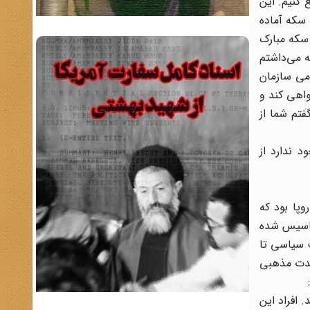
 کنیم. این
 سکه آماده
 عدد سکه مبارک
ه می‌داشتم
می سازمان
اهی کند و
تم شما از
د ندارد از
وپا بود که
ِ تاسیس شده
ث سیاسی تا
شدت مذهبی
 افراد این