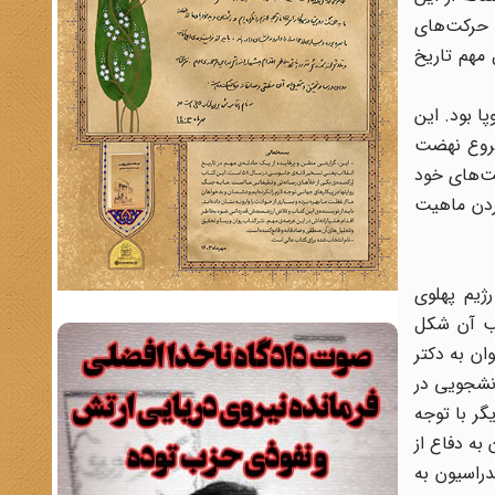
 حرکت‌های
 مهم تاریخ
ا بود. این
شروع نهضت
 فعالیت‌های خود
کردن ماهیت
ژیم پهلوی
و در قالب آن شکل
ان به دکتر
‌خصوص پس از قیام 15/خرداد/1342 فعالیت‌های دانشجویی در
گر با توجه
به دفاع از
دراسیون به