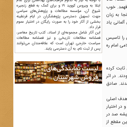
با توجه به نیاز به تداوم مراقبت‌های بهداشتی برای عدم
ابتلا به ویروس کووید 19 و برای کمک به قطع زنجیره
فهمد. خوب
شیوع آن، مؤسسه مطالعات و پژوهش‌های سیاسی
جا به زبان
جهت تسهیل دسترسی پژوهشگران در ایام قرنطینه
لمانی یاد
بخشی از آثار خود را به صورت رایگان در اختیار عموم
قرار داد.
این آثار شامل مجموعه‌ای از اسناد، کتب تاریخ معاصر،
ن را تاسیس
فصلنامه‌ مطالعات تاریخی و نیز فصلنامه مطالعات
سیاست خارجی تهران است که علاقه‌مندان می‌توانند
می امام ره
پس از ثبت نام، به آن دسترسی یابند.
ون تحرکی به فعالیت‌های خود بخشیده بودند و به‌خصوص با قیام 15/خرداد/1342 آنان ثابت کرده
ند. در اثر
دند. صادق
ه هدف اصلى
 در اختیار
دیشه صد در
ن مقطع از