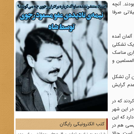
ودند. آنچه
لاتی صرفا
آلمان آمده
ا یک تشکلی
زاری مناسک
المسلمین و
ان آن تشکل
ایل عدم گرایش
ردند که در
در این شهر
ارد که این
کتب الکترونیکی رایگان
یسی هم در
 است. حالا