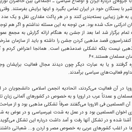
ا جزوه‌ای درباره ایران و اوضاع سیاسی ـ اجتماعی بین حاضران توزیع
ر با بستگان خود در ایران تماس بگیرد و اینها برایش بفرستند. وقتی
ها در 2000 بسته پاکت پلاستیکی به طرز زیبایی بسته‌بندی کنند و در هر پاکت مقداری نقل و یک
مان ادرکنی حک شده بود. من توجه به این مسئله نداشتم و اگر هم توج
مام برگزار شد اما بعد از جشن به هنگام ارائه گزارش به مجمع عمو
کنفدراسیون قصد مذهبی کردن جشن را داشته و باید از سازمان عذرخو
ذهبی نیست بلکه تشکلی ضدمذهبی است. همانجا اعتراض کردم و گف
ه گرفتند و یا به عبارت دیگر چون دیدند مجال فعالیت برایشان وجو
وم فعالیت‌های سیاسی برآمدند.
پا در آن فعالیت می‌کردند، اتحادیه انجمن اسلامی دانشجویان در ار
شجویان مسلمان و عمدتاً عرب در اروپا و به خصوص در کشورهای آلمانی زبان
 آن المسلمین فی الاروبا می‌گفتند صرفاً تشکلی مذهبی بود و از مباح
فکری اخوان المسلمین بود و در عمل به شدت غیرسیاسی و در عوض به 
 آشنا شده و در تشکل آنها رفت و آمد داشت درباره این تشکل می‌گوید:
ها در اغلب کشورهای عربی به خصوص مصر و اردن و... شعباتی داشتند.