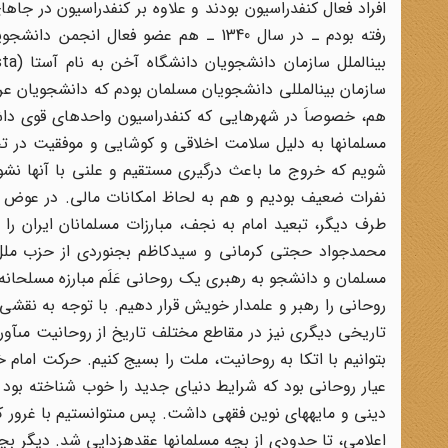
افراد فعال کنفدراسیون بودند و علاوه بر کنفدراسیون در جاهاى
رفته بودم ـ در سال 1340 ـ هم عضو فعا
سازمان بین‏المللى دانشجویان مسلمان بودم که دانشجویان عرب
هم، خصوصاَ در شهرهایى که کنفدراسیون واحدهاى قوى داشت،
مسلمانها به دلیل سلامت اخلاقى و کوشایى و موفقیت در تحص
شویم که خروج ما باعث درگیرى مستقیم و علنى با آنها نشود،
نفرات ضعیف بودیم و هم به لحاظ امکانات مالى. در عوض به 
طرف دیگر، تبعید امام به نجف، مبارزات مسلمانان ایران را 
محمدجواد حجتى کرمانى و سیدکاظم بجنوردى از حزب ملل ا
مسلمان و دانشجو به رهبرى یک روحانى عَلَم مبارزه مسلحان
روحانى را رهبر و علمدار خویش قرار دهیم. با توجه به نقشى 
تاریخى دیگرى نیز در مقاطع مختلف تاریخ از روحانیت مى‏آورد
بتوانیم با اتکا به روحانیت، ملت را بسیج کنیم. حرکت امام 
عیار روحانى بود که شرایط دنیاى جدید را خوب شناخته بود
دینى و مایه‏هاى نوین فقهى داشت. پس مى‏توانستیم با غرور ک
اعلامى، تا حدودى از بچه مسلمانها عقده‏زدایى شد. دیگر بچه