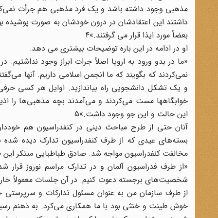
مذهبی وجود داشته باشد و یک فرد مذهبی هم جرأت نمی‌کرد 
داشتند این اعتقادشان در درون خودشان به صورت پوشیده بو
بعضاً مورد ایذا قرار می گرفتند.»4
او در ادامه در این باره توضیحات بیشتری می دهد:
«ما در بدو ورود به اروپا اصلاً جرات ابراز وجود نداشتیم.
نمی‌کردند که بگویند که ما انجمن اسلامی داریم. آنها می‌گف
و یک تشکل دانشجویی راه بیاندازید. اوایل هر کسی حرفی از 
خوابگاهها مست می‌کردند و می‌آمدند بچه مذهبی‌ها را اذی
این حالت و این جو وجود داشت.»5
آنان حتی از طرح مباحث دینی در کنفدراسیون هم خودداری م
بسته‌های عیدی که از طرف کنفدراسیون تدارک دیده شده بو
مخالفت کنفدراسیون مواجه شد. صادق طباطبایی مبتکر این طر
«از طرف فدراسیون آلمان و در تدارک مراسم نوروز قرار ش
شخصیت‌های برجسته دعوت کنیم. در آن جلسات معمولاً خارجی‌
از طرف سازمان من به عنوان مسئول تدارکات و سرپرستی جش
خوش طینت و خنثی بود با ما همکاری می‌کرد. به ذهنم رسید 