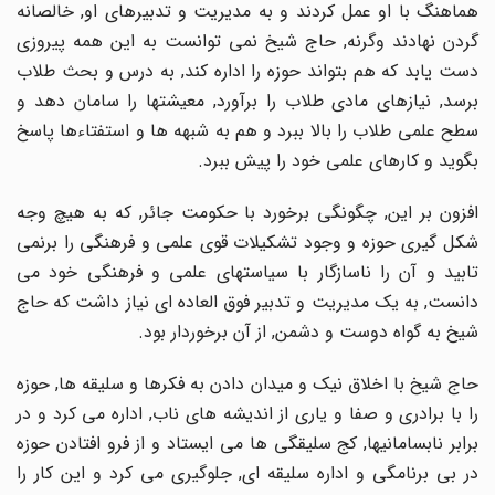
هماهنگ با او عمل کردند و به مدیریت و تدبیرهای او, خالصانه
گردن نهادند وگرنه, حاج شیخ نمی توانست به این همه پیروزی
دست یابد که هم بتواند حوزه را اداره کند, به درس و بحث طلاب
برسد, نیازهای مادی طلاب را برآورد, معیشتها را سامان دهد و
سطح علمی طلاب را بالا ببرد و هم به شبهه ها و استفتاءها پاسخ
بگوید و کارهای علمی خود را پیش ببرد.
افزون بر این, چگونگی برخورد با حکومت جائر, که به هیچ وجه
شکل گیری حوزه و وجود تشکیلات قوی علمی و فرهنگی را برنمی
تابید و آن را ناسازگار با سیاستهای علمی و فرهنگی خود می
دانست, به یک مدیریت و تدبیر فوق العاده ای نیاز داشت که حاج
شیخ به گواه دوست و دشمن, از آن برخوردار بود.
حاج شیخ با اخلاق نیک و میدان دادن به فکرها و سلیقه ها, حوزه
را با برادری و صفا و یاری از اندیشه های ناب, اداره می کرد و در
برابر نابسامانیها, کج سلیقگی ها می ایستاد و از فرو افتادن حوزه
در بی برنامگی و اداره سلیقه ای, جلوگیری می کرد و این کار را