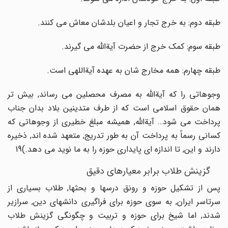
طبقه دوم: به خرج تجار و اعیان بلدشان معاش می کنند.
طبقه سوم: کمک خرج از حضرت آیةالله می گیرند.
طبقه چهارم: همه مخارج شان به عهده آیةاللهی است.
وجوهاتی را که آیةالله به مصرف محصلین می رساند, بیش تر
همان حقوق اسلامی است که از طرف متدینین بلاد بدان جناب
پرداخت می شود… آیةالله, همیشه مبلغ خطیری از وجوهاتی که
کسانی رسماً به پرداخت آن به طور تدریج, متعهد شده اند, ذخیره
دارند و این, تا اندازه ای پایداری حوزه را به ما نوید می دهد.)19
گزینش طلاب برابر معیارهای دقیق
پس از تشکیل حوزه و رونق درسها و بحثها, طلاب بسیاری از
سرتاسر ایران, به سوی حوزه برای فراگیری دانشهای دین, سرازیر
شدند, اما شیخ برای حوزه و تربیت و چگونگی گزینش طلاب