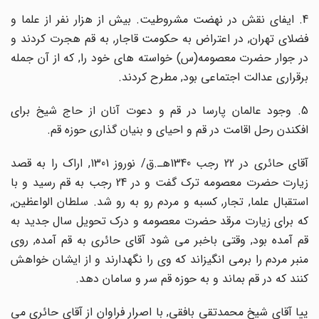
4. ایفای نقش در نهضت مشروطیت. بیش از هزار نفر از علما و
فضلای تهران, در اعتراض به حکومت قاجار, به قم هجرت کردند و
در جوار حضرت معصومه(س) خواسته های خود را, که از آن جمله
برقراری عدالت اجتماعی بود, مطرح کردند.
5. وجود عالمان پارسا در قم و دعوت آنان از حاج شیخ برای
افکندن رحل اقامت در قم و احیای و بنیان گذاری حوزه قم.
آقای حائری در 22 رجب 1340هـ.ق/ نوروز 1301, اراک را به قصد
زیارت حضرت معصومه ترک گفت و در 24 رجب به قم رسید و با
استقبال علما, تجار, کسبه و مردم رو به رو شد. سلطان الواعظین,
که برای زیارت مرقد حضرت معصومه و درک تحویل سال جدید به
قم آمده بود, وقتی باخبر می شود آقای حائری به قم آمده, روی
منبر مردم را برمی انگیزاند که وی را نگهدارند و از ایشان خواهش
کنند که در قم بماند و به حوزه قم سر و سامان دهد.
ییا آقای شیخ محمدتقی بافقی, با اصرار فراوان از آقای حائری می