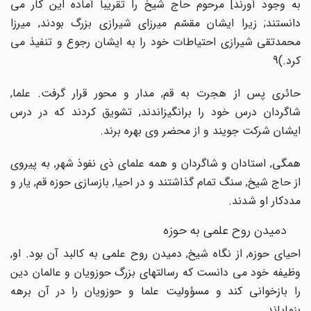
به وجود آورند] مرحوم حاج شیخ را تقریباً آماده این کار می
دانستند; زیرا ایشان مقسّم میرزای شیرازی بزرگ بودند, میرزا
محمدتقی شیرازی احتیاطات خود را به ایشان رجوع و تنفیذ می
کرد.)9
حائری پس از هجرت به قم, مدار و محور قرار گرفت. علما,
شاگردان درس خود را برانگیزاندند, تشویق کردند که در درس
ایشان شرکت جویند و از محضر وی بهره برند.
همگی, استادان و شاگردان و همه علمای ذی نفوذ شهر, به پیروی
از حاج شیخ, سنگ تمام گذاشتند و در احیا, بازسازی حوزه قم, یار و
مددکار او شدند.
دمیدن روح علمی به حوزه
احیای حوزه, از نگاه شیخ, دمیدن روح علمی به کالبد آن بود. او,
وظیفه خود می دانست که رسالتهای بزرگ حوزویان و عالمان دین
را بازخوانی کند و مسؤولیت علما و حوزویان را در آن برهه
بنمایاند.