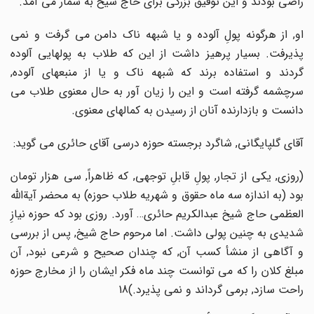
راضی بودند و این توفیق بزرگی برای حاج شیخ به شمار می آمد.
او, از هرگونه پولِ آلوده و یا شبهه ناک دامن می گرفت و نمی
پذیرفت. بسیار پرهیز داشت از این که طلاب به پولهایی آلوده
گردند و استفاده برند که شبهه ناک و یا از منبعهای آلوده,
سرچشمه گرفته است و این را زیان آور به حال معنوی طلاب می
دانست و بازدارنده آنان از رسیدن به کمالهای معنوی.
آقای گلپایگانی, شاگرد برجسته حوزه درسی آقای حائری می گوید:
(روزی, یکی از تجار, پولِ قابلِ توجهی, که ظاهراً, سی هزار تومان
بود (به اندازه سه ماه حقوق و شهریه طلاب حوزه) به محضر آیةالله
العظمی حاج شیخ عبدالکریم حائری… آورد. روزی بود که حوزه نیازِ
شدیدی به چنین پولی داشت. اما مرحوم حاج شیخ, پس از بررسی
و آگاهی از منشأ کسب آن, که چندان صحیح و شرعی نبود, آن
مبلغ کلان را که می توانست چند ماه فکر ایشان را از مخارج حوزه
راحت سازد, برمی گرداند و نمی پذیرد.)18