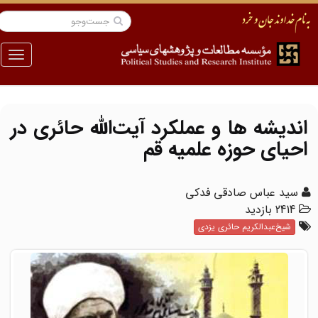
منو
اندیشه ها و عملکرد آیت‌الله حائری در
احیای حوزه علمیه قم
سید عباس صادقی فدکی
2414 بازدید
شیخ‌عبدالکریم حائری یزدی