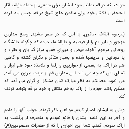
خواهد که در قم بماند. خود ایشان برای جمعی, از جمله مؤلف آثار
الحجة, از تلاش خود برای ماندن حاج شیخ در قم, چنین یاد کرده
است:
(مرحوم آیةالله حائری, با این که در سفر مشهد, وضع مدارس
مهجور و بایر قم را از فیضیه و دارالشفاء دیده که چگونه دانشگاه
روحانی مرحوم آخوند فیض و میرزای قمی, مرکز گدایان و فقراء و
یا مجانین و مریضها شده و بسیار متأثر و نگران گشته و گاهی
هم در اراک, به بعضی از حواریین و رفقا و تلامذه خود هم ابراز و
تمنای این که چه می شد این مدارس قم از غربت بیرون می آمد,
می نمود, معذلک, به نظر مبارک شان مشکل و گران می آمد که
ممکن باشد حوزه را از اراک به قم منتقل و خود در قم بتواند توقف
کند.
وقتی به ایشان اصرار کردم, موانعی ذکر کردند. جواب آنها را دادم
و آخر به این کلمه ایشان را قانع نمودم و منصرف از برگشت به
اراک نمودم. گفتم: شما این اخباری را که از حضرات معصومین(ع)