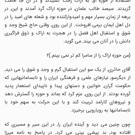
استفاده از حوزه او, به اراک رخت کشیدند و در آن جا اقامت
گزیدند. سیصد طالب علمان, در حوزه اراک گرد آمدند و این, در
برهه از زمان, بسیار مهم و امیدوارکننده بود و شعله های امید را در
دل اهل ایمان برمی افروخت. از این روی, وقتی حاج شیخ وجد و
شوق و استقبال اهل فضل را در هجرت به اراک و ذوق فراگیری
دانش را در آنان می بیند, می گوید:
(من حوزه اراک را از سامرا کم تر نمی بینم.)2
آقای حائری, از یک سو این استقبال گرم و وجد و شوق را می دید,
از دیگرسو, نیازهای علمی و فرهنگی ایران را و نابسامانیهایی که
حکومت گران, خوانین و دستهای پیدا و ناپیدای استعمار پدید
آورده بودند. از این روی, عزم کرد که بماند و حوزه را گسترش دهد
و نیروهای کارامد تربیت کند و با این حرکت به سهم خود با
نابسامانیها به رویارویی برخیزد.
چون چنین می دید و آینده ایران را, در این سیر و مسیری که
افتاده بود, بد پیشی بینی می کرد, در پاسخ به نامه میرزا