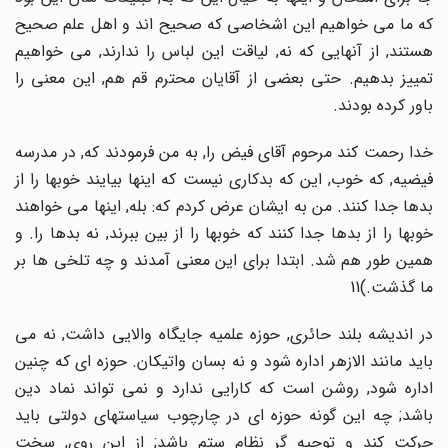
که ما می خواهیم این اشخاصی که صحیح اند و اهل علم صحیح
هستند, از آنهایی که نه, لیاقت این لباس را ندارند, می خواهیم
تمییز بدهیم. حتی بعضی از آقایان محترم قم هم, این معنی را
باور کرده بودند.
خدا رحمت کند مرحوم آقای فیض را, به من فرمودند که, در مدرسه
فیضیه, که خوب, این که بدکاری نیست که اینها بیایند خوبها را از
بدها جدا کنند. من به ایشان عرض کردم که: بله, اینها می خواهند
خوبها را از بدها جدا کنند که خوبها را از بین ببرند, نه بدها را. و
همین طور هم شد. ابتدا برای این معنی آمدند و چه تلخی ها بر
ما گذشت.)11
در اندیشه بلند حائری, حوزه علمیه جایگاه والایی داشت, نه می
باید مانند الازهر اداره شود و نه بسان واتیکان. حوزه ای که چنین
اداره شود, روشن است که کارایی ندارد و نمی تواند نماد دین
باشد; چه این گونه حوزه ای در چارچوب سیاستهای دولتی باید
حرکت کند و توجیه گر نظام ستم باشد; از این روی, سخت