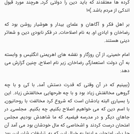
کرده ها معتقدند که باید دین را دولتی کرد, هرچند مورد قبول
اندکی از مردم باشد.)10
بر اهل فکر و آگاهان و علمای بیدار و هوشیار روشن بود که
رضاخان و ایادی او, به نام اصلاحات, در فکر نابودی دین و شعائر
دینی هستند.
امام خمینی, از آن روزگار و نقشه های اهریمنی انگلیس و وابسته
به آن دولت استعمارگر, رضاخان, زیر نام اصلاح, چنین گزارش می
دهد:
(ببینیم که در آن وقتی که قدرت دستش آمد, با کی و با چه
گروهی مخالفتش زیاد بود و با چه طرحهایی مخالفتش زیاد. این
را بسیاری البته یادشان است که شروع کرد مخالفت با روحانیون,
با اسم دین که می خواهیم اصلاح بکنیم, چه بکنیم. مجلسی, در
جاهای دیگر و در مدرسه فیضیه, که ما شاهدش بودیم, مجلس
امتحان درست کردند و اشخاصی که مال خودشان بود می آمد آن
جا برای امتحان و اینها به خیال این که به, تبلیغات شان این بود