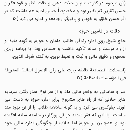
(آن مرحوم در کثرت علم و حدّت ذهن و دقت نظر و قوه فکر و
حسن تقریر, کم نظیر بود و مخصوصاً حسن اداره هم داشت که در
اثر حسن خلق, به خوبی و پاکیزگی, جامعه را اداره می کرد.)16
دقت در تأمین حوزه
حاج شیخ, روی اداره زندگی طالب علمان و حوزه, به گونه دقیق و
از راه درست و سالم تأکید داشت و حساس بود. با برنامه ریزی
صحیح و دقیق مالی و ثبت و ضبط نوین, به گفته شرف الدین:
(لسجلات اقتصادیة دقیقه جرت علی رفق الاصول المالیة المعروفة
فی المؤسسات المنظمة.)17
سر و سامانی به وضع مالی داد و از هر نوع هدر رفتن سرمایه
های حلالی که از راه های مشروع برای اداره حوزه به دست می
آورد, جلوگیری می کرد و به گونه عادلانه طلاب را از آن بهره مند
ساخت. با این که فقر شدید در آن روزگار بر جامعه سایه افکنده
بود و همچنین بر حوزه; اما طلاب از چگونگی اداره مالی خود