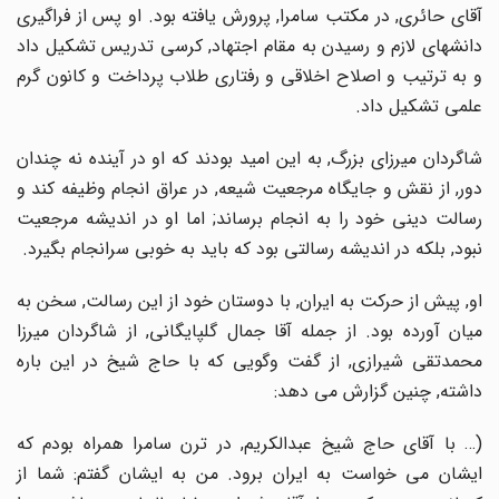
آقای حائری, در مکتب سامرا, پرورش یافته بود. او پس از فراگیری
دانشهای لازم و رسیدن به مقام اجتهاد, کرسی تدریس تشکیل داد
و به ترتیب و اصلاح اخلاقی و رفتاری طلاب پرداخت و کانون گرم
علمی تشکیل داد.
شاگردان میرزای بزرگ, به این امید بودند که او در آینده نه چندان
دور, از نقش و جایگاه مرجعیت شیعه, در عراق انجام وظیفه کند و
رسالت دینی خود را به انجام برساند; اما او در اندیشه مرجعیت
نبود, بلکه در اندیشه رسالتی بود که باید به خوبی سرانجام بگیرد.
او, پیش از حرکت به ایران, با دوستان خود از این رسالت, سخن به
میان آورده بود. از جمله آقا جمال گلپایگانی, از شاگردان میرزا
محمدتقی شیرازی, از گفت وگویی که با حاج شیخ در این باره
داشته, چنین گزارش می دهد:
(… با آقای حاج شیخ عبدالکریم, در ترن سامرا همراه بودم که
ایشان می خواست به ایران برود. من به ایشان گفتم: شما از