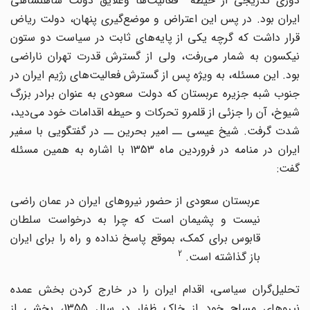
دوری تدریجی از حیطه فعالیت‌ها وعلایق دولت شاهنشاهی
ایران بود. در پس این اعتراض و موضع‌گیری پنهان، دولت ریاض
قرار داشت که گرچه یکی از پایه‌های ثابت در سیاست دو ستون
نیکسون به شمار می‌رفت، ولی از گسترش قدرت تهران ناراضی
بود. این مسئله، به ویژه پس از گسترش فعالیت‌های رژیم ایران در
جنوب شبه جزیره عربستان که دولت سعودی به عنوان برادر بزرگ
شیوخ، آن را جزئی از قلمرو تحرکات و حیطه اقدامات خود می‌دید،
شدت گرفت. شیخ عیسی ــ امیر بحرین ــ در گفتگویی با سفیر
ایران در منامه در فروردین ماه 1353 با اشاره به همین مسئله
گفت:
عربستان سعودی از حضور نیروهای ایران در عمان راضی
نیست و پشیمان است که چرا به درخواست سلطان
قابوس برای کمک، بموقع پاسخ نداده و راه را برای ایران
2
باز گذاشته است.
تحلیل‌گران سیاسی، اقدام ایران را در خارج کردن بخش عمده
نیروهای مسلح خود از خاک ظفار در سال 1355، بخشی از