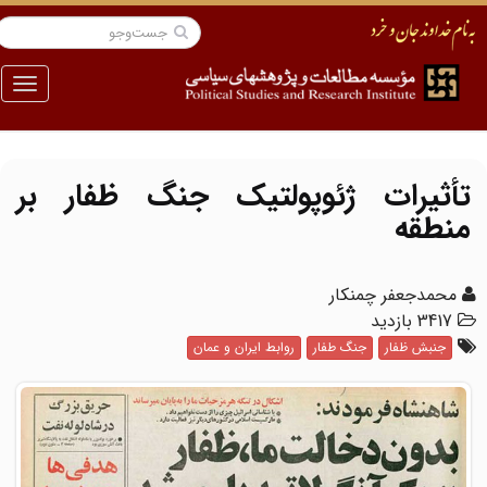
منو
تأثیرات ژئوپولتیک جنگ ظفار بر
منطقه
محمدجعفر چمنکار
3417 بازدید
جنبش ظفار
جنگ طفار
روابط ایران و عمان