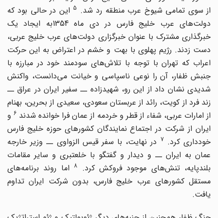
5
ز سوی تمامی شیوخ عرب منطقه رد شد.
این در حالی بود که
دولت‌های عرب خلیج فارس در دی ماه 1354به ایجاد یک
خبرگذاری مشترک با عنوان خبرگزاری دولت‌های عرب خلیج عربی،
دست زدند. رژیم پهلوی با بهت و خشم در اعتراض به این حرکت
اعراب که تهران با توجه با تلاش‌های سودمند خود در مبارزه با
جنبش ظفار، آن را نوعی ناسپاسی و خیانت می‌دانست، واکنش
شدیدی نشان داد از این رو، شهیدزاده ــ سفیر ایران در عراق ــ
زند فرد از کویت، رائد از عربستان سعودی، سعیدی از بحرین، بهنام
6
ز امارات عربی، شفاء از قطر و خردمه از عمان فرا خوانده شدند
و
ایران از شرکت در اجتماع نمایندگان کشورهای حوزه خلیج فارس
7
ودداری کرد.
در نهایت، با سفر قیس الزواوی ــ وزیر خارجه
عمان به ایران ــ و دیدار و گفتگو با خلعتبری و سایر مقامات
8
بلندپایه، تنش‌های موجود فروکش کرد.
اما روند برنامه‌های
مستقل کشورهای عرب خلیج فارس، بدون شرکت ایران تداوم
یافت.
جنگ ظفار همچنین از جنبه‌های دیگر ژئوپولتیک و ژئو استراتژیک