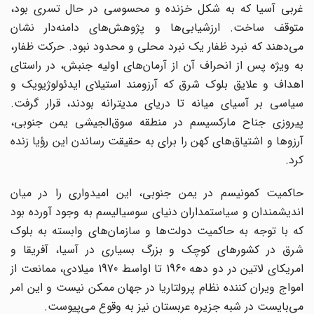
غربی آسیا که به شکل خزنده و محسوسی در حال تسری بود،
متوقف ساخت. ارزشیابی‌ها و پژوهش‌های دامنه‌دار نشان
می‌دهند که نبرد ظفار یک نبرد محلی و محدود نبود. حرکت ظفار،
به ویژه پس از انحراف آن از آرمان‌های اولیه جنبش، در راستای
اهداف و علایق بلوک شرق که آرزومند استیلای ایدئولوژیویک و
سیاسی بر آسیای میانه تا دریای مدیترانه بودند، قرار گرفت.
پیروزی جناح مارکسیسم در منطقه سوق‌الجیشی یمن جنوبی،
آرزوها و اشتیاق‌های کهن را برای به حقیقت رساندن این رؤیا زنده
کرد.
حاکمیت کمونیسم در یمن جنوبی، این امیدواری را در میان
اندیشمندان و سیاستمداران دنیای سوسیالیسم به وجود آورده بود
که با توجه به حاکمیت دولت‌ها و سازمان‌های وابسته به بلوک
شرق در کشورهای کوچک و بزرگ بسیاری در آسیا، آفریقا و
امریکای لاتین در دو دهه 1960 تا اواسط 1970 میلادی، ممانعت از
امواج ویران کننده نظام پرولتاریا در جهان ممکن نیست و این امر
می‌بایست در شبه جزیره عربستان نیز به وقوع می‌پیوست.