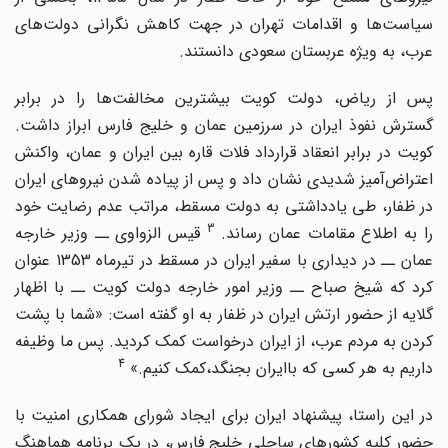
سیاست‌ها و اقدامات تهران در جهت کاهش نگرانی دولت‌های
عرب، به ویژه عربستان سعودی دانستند.
پس از ریاض، دولت کویت بیشترین مخالفت‌ها را در برابر
گسترش نفوذ ایران در سرزمین عمان و خلیج فارس ابراز داشت.
کویت در برابر انعقاد قرارداد فلات قاره بین ایران و عمان، واکنش
اعتراض‌آمیز شدیدی نشان داد و پس از پیاده شدن نیروهای ایران
در ظفار، طی یادداشتی به دولت مسقط، مراتب عدم رضایت خود
3
ا به اطلاع مقامات عمان رساند.
قیس الزواوی ــ وزیر خارجه
عمان ــ در دیداری با سفیر ایران در مسقط در تیرماه 1353 عنوان
کرد که شیخ صباح ــ وزیر امور خارجه دولت کویت ــ با اظهار
گلایه از حضور ارتش ایران در ظفار به او گفته است: «شما با پشت
کردن به مردم عرب، از ایران درخواست کمک کردید. پس ما وظیفه
4
داریم به هر کسی که باایران بجنگد،کمک کنیم.»
در این راستا، پیشنهاد ایران برای ایجاد شورای همکاری امنیت با
حضور کلیه کشورهای ساحلی خلیج فارس، در یک برنامه هماهنگ