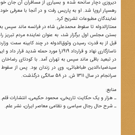
دیروزی دچار سانحه شده و بسیاری از مسافران آن جان خود را
رهسپار اروپا شد. او به پاریس رفت و در آنجا با معرفی خ
نمایندگان مطبوعات تشریح کرد.
ممتازالدوله تا سقوط محمد‌علی شاه در فرانسه ماند سپس ب
بستن مجلس اول برگزار شد، به عنوان نماینده مردم تبریز
قبل از به قدرت رسیدن وثوق‌الدوله در چند کابینه سمت وزارت‌
ناسازگاری نهاد و قرارداد 1919را مورد حم
سید‌ضیاءالدین طباطبائی، وی در زندان بود. پس از سقوط سی
سرانجام در سال 1311 ش. در 58 سالگی درگذشت.
منابع:
ـ هزار و یک حکایت تاریخی، محمود حکیمی، انتشارات قلم.
ـ شرح حال رجال سیاسی و نظامی معاصر ایران، نشر علم.