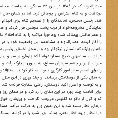
ممتازالدوله که در 1286 در سن 
برداشت و به شاه اعتراض و پرخاش کرد. اما در همان حال 
شد. رئیس مجلس، نمایندگان را از تصمیم شاه برای انهدام 
نمایندگان مشروطه‌خواه از درب پشت مجلس فرار کردند و سرا
و همراهانش بیمناک شده بود فوراً مراتب را به شاه اطلاع 
را آغاز کردند. ممتاز‌الدوله با مشاهده این وضعیت خود را در
باغبان پارک که انسانی نیکوکار بود و از محل اختفای رئیس م
در اولین ساعتهای صبح ممتاز‌الدوله کلاه پاره‌ای بر سر و ب
میراب از برابر چشم سربازان مسلح، به بیرون از پارک رفت و د
را برای انجام سایر امور کارگری دعوت به کار کردند. ممتازالدو
به منزل یکی از دوستانش برساند. او چند روزی در این منزل به 
و به توصیه و اصرار اکید دوستش، راهی سفارت فرانسه شد. 
برای اقامت چند روزه در این مکان را رد کرد و در همان روز 
که با ترن از باکو به تفلیس می‌رفت ناراحت و پریشان خیا
درهای قطار بسته شد و ترن بدون وی به حرکت درآمد. ممتاز‌ال
در انتظار ورود قطار بعدی بماند. وی شب را در گوشه ایستگاه 