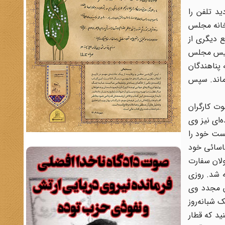
 دید تلفن را
خانه مجلس
ع دیگری از
 رئیس مجلس
 پناهندگان
 ماند. سپس
وت کارگران
‌ای نیز وی
انست خود را
ناسائی خود
لان سفارت
ه شد. روزی
دن مجدد وی
 شبانه‌روز
ید که قطار