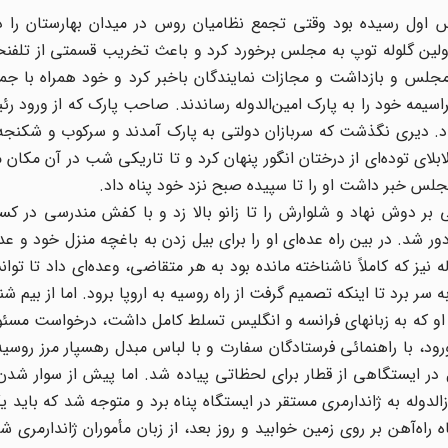
32 سالگی به ریاست مجلس اول رسیده بود وقتی تجمع نظامیان روس در میدان بهارستان را
اولین گلوله توپ به مجلس برخورد کرد و باعث تخریب قسمتی از تلفن
مجلس و بازداشت و مجازات نمایندگان باخبر کرد و خود همراه با جم
سیمه خود را به پارک امین‌الدوله رساندند. صاحب پارک که از ورود
داد. دیری نگذشت که سربازان دولتی به پارک آمدند و سرکوب و شکنجه
 لابلای توده‌ای از درختان انگور پنهان کرد و تا تاریکی شب در آن مکان
جلس خبر داشت او را تا سپیده صبح نزد خود پناه داد.
یلی بر دوش نهاد و شلوارش را تا زانو بالا زد و با کفش مندرسی در کس
ور شد. در بین راه عده‌ای او را برای بیل زدن به باغچه منزل خود و عده
له نیز که کاملاً ناشناخته مانده بود به هر متقاضی، وعده‌ای داد تا تو
سر برد تا اینکه تصمیم گرفت از راه روسیه به اروپا برود. اما از بیم ش
او که به زبانهای فرانسه و انگلیس تسلط کامل داشت، درخواست مسئو
ورود،‌ با راهنمائی فرستادگان سفارت و با لباس مبدل رهسپار مرز روسی
ل در ایستگاهی از قطار برای لحظاتی پیاده شد. اما پیش از سوار ش
دوله به ژاندارمری مستقر در ایستگاه پناه برد و متوجه شد که باید یک
راه‌آهن بر روی زمین خوابید و روز بعد، از زبان مأموران ژاندارمری شن