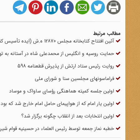
مطالب مرتبط
آئین افتتاح کتابخانه مجلس «1287 ه.ش (ایده تأسیس کتابخانه)/ 1302 ه.ش (تأسیس و افتتاح کتابخانه)»
حمایت روسیه و انگلیس از محمد‌‌علی شاه در آستانه به
روایت رئیس ستاد ارتش از پذیرش قطعنامه 598
فراماسونهای مجلسین سنا و شورای ملی
اولین جلسه کمیته هماهنگی رؤسای ساواک و موساد
اولین یار امام که از هواپیمای حامل امام خارج شد که بود
اولین انتخابات بعد از انقلاب چگونه برگزار شد؟
خطبه نماز جمعه توسط رئیس العلماء در حسینیه قوام شیراز در 1290