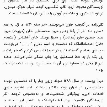
کوشش نموده است. وی برای نخستین بار آثار شاعران و
نویسندگان معروف اروپا نظیر شکسپیر، گوته، شیلر، هوگو، میلتون،
تریلو، تولستوی، و ماکسیم گورکی را به ایرانیان شناسانده است.
تقی‌زاده در گنجینه فنون می‌نویسد: «در سنه 1320 ه. ق. به هم
دستی سه نفر از رفقا یعنی میرزا محمدعلی خان (تربیت) میرزا
سید حسین خان (عدالت) و میرزا یوسف خان آشتیانی (اعتصام
دفتر) اعتصام‌الملک که نخست با اسم رمزی "ی. ی." می‌نوشت
مجله‌ای به اسم گنجینه فنون در تبریز تاسیس کردیم که هر پانزده
روز یک بار به خط نستعلیق زیبا چاپ سنگی نشر می‌شد. مجله
غیر از یکی دو شماره اول آن به خط میرزا یوسف اعتصام‌الملک
بود.»
میرزا یوسف در سال 1289 مجله وزین بهار را که نخستین تجربه
مجله‌نویسی در ایران بود، منتشر ساخت. این نشریه حاوی
قطعات ادبی، بیوگرافی شخصیت‌ها و به‌خصوص ترجمه آثار
نویسندگان کلاسیک بود. اعتصام‌الملک با انتشار این مجله با
ارزش، نحوه مجله‌نگاری را به جامعه مطبوعاتی ایران آموخت.