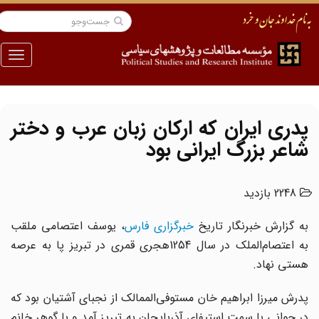
منو
پدری ایران که ارکان زبان عرب و دختر
شاعر بزرگ ایرانی بود
2248 بازدید
به گزارش خبرنگار تاریخ
خبرگزاری فارس
، یوسف اعتصامی ملقب
به اعتصام‌الملک در سال 1254هجری قمری در تبریز پا به عرصه
هستی نهاد.
پدرش میرزا ابراهیم خان مستوفی‌الممالک از نجبای آشتیان بود که
در جوانی با سمت استیفای آذربایجان به تبریز آمد و با گوهر خانم