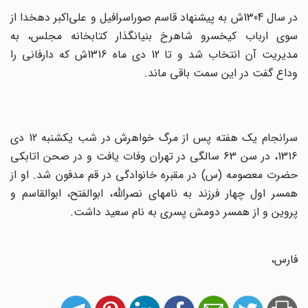
در سال 1304ش به پیشنهاد قاسم صوراسرافیل و علی‌اکبر دهخدا از
سوی ارباب کیخسرو شاهرخ بنیانگذار کتابخانه مجلس، به
مدیریت آن انتخاب شد و تا 12 دی ماه 1316ش که دارفانی را
وداع گفت در این سمت باقی ماند.
سرانجام یک هفته پس از مرگ خواهرش در شب یکشنبه 12 دی
1316، در سن 63 سالگی در تهران وفات یافت و در صحن اتابکی
حضرت معصومه (س) در مقبره خانوادگی در قم مدفون شد. او از
همسر اول چهار فرزند به نامهای نصرالله، ابوالفتح، ابوالقاسم و
پروین و از همسر دومش پسری به نام سعید داشت.
فارس،