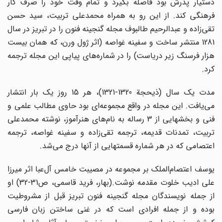
دستیار پدرش بود فاصله بگیرد و تمام وقت خود را صرف کار
فرهنگی کند. از این رو به همراه محمدعلی تربیت، سید حسن
تقی‌زاده و عبدالرحیم طالبوف مجله گنجینه فنون را در تبریز در سال
1281 منتشر ساخت و سفینه غواصه (اثر ژول ورن، که همان بیست
هزار فرسنگ زیر دریاست) را در شماره‌های پیاپی این مجله ترجمه
کرد.
مدت‌ یک‌ سال‌ (ذیحجة 1320-1321)، هر 15 روز یک‌ بار انتشار
مى‌یافت. این‌ مجله‌ در واقع‌ مجموعه‌ای‌ بود حاوی‌ مطالب‌ علمى‌ و
فنى‌ و بخشهایى‌ از 3 رساله‌ به‌ نام‌های‌ هنرآموز، نوشته محمدعلى‌
تربیت‌، تمدنات‌ قدیمه‌، ترجمه تقى‌زاده‌ و سفینه غواصه‌، ترجمه
اعتصامى‌ که‌ در هر شماره‌ قسمتهایى‌ از آنها درج‌ مى‌شد.
یوسف اعتصام‌الملک بر مجموعه در مصیبت خامس آل‌عبا اثر میرزا
علی ادیب خلوت مقدمه نوشت.(بهار، فرید قاسمی، ص31-32) او
از جمله نویسندگان مجله گنجینه فنون تبریز قبل از مشروطیت
بوده و از جمله افرادی است که در غنی ساختن زبان فارسی