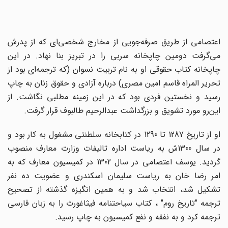
اعتصامی از طریق صرفه‌جویی از مخارج شخصی‌ای که از پدرش
می‌گرفت دومین چاپخانه سربی را در تبریز بنا نهاد. در این
چاپخانه کتاب حقوقی او به نام تربیت نسوان (که ترجمه‌ای بود از
تحریر المراه قاسم امین مصری) درباره آزادی و حقوق زنان به چاپ
رسید و نخستین فردی بود که در این زمینه مطلبی نگاشت. از
این‌رو مورد تشویق و بزرگداشت عبدالرحیم طالبوف قرار گرفت.
او از تاریخ 1287 تا 1290 در کتابخانه سلطنتی مشغول به کار بود و
در سال 1300ش به ریاست اداره تالیفات وزارت معارف منصوب
گردید. یوسف اعتصامی در سال 1302 در کمیسیون معارف که به
امر رضا خان به ریاست سلیمان اسکندری و عضویت ده نفر
تشکیل شد، انتخاب شد و به همین انگیزه گذشته از تصحیح
ترجمه "تاریخ روم" ، کتاب سیاحتنامه فیثاغورث را به زبان فارسی
ترجمه کرد و به نفقه و نفع کمیسیون به چاپ رسید.