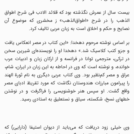
بیست سال از عمرش نگذشته بود که قلائد الادب فی شرح اطواق
الذهب را در شرح «اطواق‌الذهب» ز مخشری که موضوع آن
نصایح و حکم و اخلاق است به زبان عربی تالیف کرد.
بر اساس نوشته مرحوم دهخدا: «این کتاب در مصر انعکاس یافت
و جزو کتب کلاسیک شد.» دهخدا او را نویسنده‌ای‌ شیرین‌ سخن‌
در ترکى‌، مترجمى‌ توانا در فرانسه‌ و از ارکان‌ زبان‌ و ادبیات‌ عرب‌
خوانده‌، و نوشته‌ است‌ که‌ وی‌ در احاطه‌ به‌ این‌ زبان‌ در ایران‌، شام‌،
عراق‌ و مصر کم‌نظیر بود. وی کتاب عربی دیگری به نام ثورة‌ الهند
را پیرامون مبارزات هندوستان نگاشت که مورد تقریظ ادبای مصر
واقع گشت. او سپس هنر خوشنویسی را فراگرفت و در نوشتن
خطهای نسخ، شکسته، سیاق و نستعلیق به استادی رسید.
وی خیلی زود دریافت که می‌باید از دیوان استیفا (دارایی) که