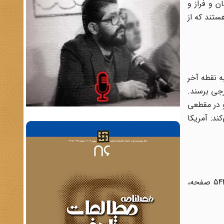
ن و فراز و
تند که از
ه نقطه آخر
رجی برسند.
و در مقطعی
ند: آمریکا
چاپ نخست کتاب «تاریخ شفاهی سیاست خارجی جمهوری اسلامی ایران» به قلم محمدحسن روزی‌طلب و محمد رحمانی در 544 صفحه،‌