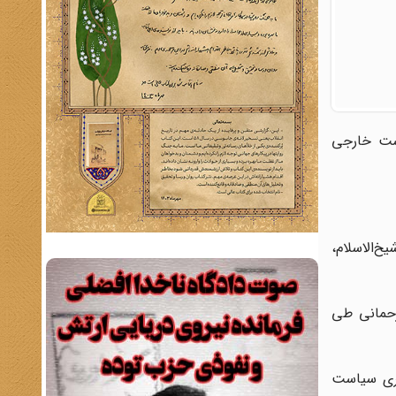
ست خارجی
شیخ‌الاسلام،
رحمانی طی
یری سیاست