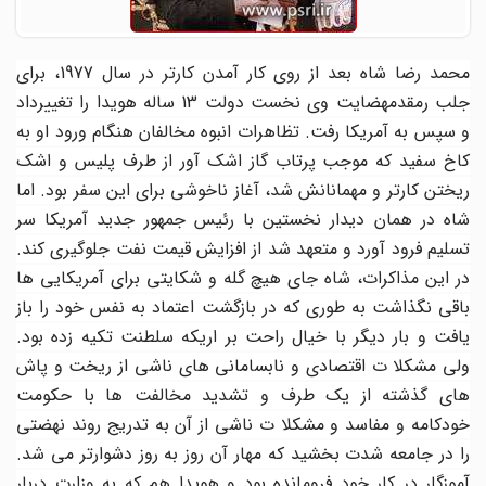
محمد رضا شاه بعد از روی کار آمدن کارتر در سال 1977، برای
جلب رمقدمهضایت وی نخست دولت 13 ساله هویدا را تغییرداد
و سپس به آمریکا رفت. تظاهرات انبوه مخالفان هنگام ورود او به
کاخ سفید که موجب پرتاب گاز اشک آور از طرف پلیس و اشک
ریختن کارتر و مهمانانش شد، آغاز ناخوشی برای این سفر بود. اما
شاه در همان دیدار نخستین با رئیس جمهور جدید آمریکا سر
تسلیم فرود آورد و متعهد شد از افزایش قیمت نفت جلوگیری کند.
در این مذاکرات، شاه جای هیچ گله و شکایتی برای آمریکایی ها
باقی نگذاشت به طوری که در بازگشت اعتماد به نفس خود را باز
یافت و بار دیگر با خیال راحت بر اریکه سلطنت تکیه زده بود.
ولی مشکلا ت اقتصادی و نابسامانی های ناشی از ریخت و پاش
های گذشته از یک طرف و تشدید مخالفت ها با حکومت
خودکامه و مفاسد و مشکلا ت ناشی از آن به تدریج روند نهضتی
را در جامعه شدت بخشید که مهار آن روز به روز دشوارتر می شد.
آموزگار در کار خود فرومانده بود و هویدا هم که به وزارت دربار