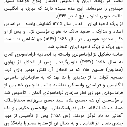
بحث در روابط ایران و انگلیس احتمال وقوع حوادث بسیار
مهم‎تری را نموده‌اند. این عده عقیده دارند که مبارزه با انگلیس
عاقبت خوبی ندارد... (ج 1، ص 342).
لژ بزرگ ناحیة ایران... که در سال 1335 گشایش یافت... بر اساس
اسناد و مدارک... سعید مالک به عنوان مؤسس لژ... و پس از او
دکتر محمود هومن... در سال 1968 (1347) جهانشاهی به سمت
دبیر بزرگ لژ بزرگ ناحیه ایران انتخاب شد.
سابقة تشکیل لژ فراماسونری وابسته به اتحادیه فراماسونری آلمان
به سال 1958 (1337) باز‌می‌گردد... پس از انحلال لژ پهلوی
(همایون) حسین علاء که در انحلال آن نقش مهمی بازی کرد،
تصمیم گرفت تا لژ جدیدی را بنا نهد که به سازمانهای ماسونی
انگلیسی و فرانسوی وابستگی نداشته باشد. با چنین ذهنیتی لژ
فراماسونری مهر زیر نظر سازمان فراماسونری آلمان... تأسیس شد
و مؤسسین آن هم حسین علاء، سید حسن تقی‌زاده، مختارالملک
صبا، عبدالله انتظام، دکتر تقی‌اسکندانی، ابوالحسن حکیمی و یک
آلمانی به نام فوگل بودند. (ص 358) پس از تأسیس لژ مهر،
چندی بعد... لژ آفتاب... و به دنبال آن لژ ستاره سحر را پایه‌گذاری