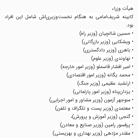
هیأت وزراء
کابینه شریف‌امامی به هنگام نخست‌وزیری‌اش شامل این افراد
بود:
• حسین شالچیان (وزیر راه)
• ویشکایی (وزیر بازرگانی)
• باهری (وزیر دادگستری)
• نهاوندی (وزیر علوم)
• امیر افشار قاسملو (وزیر امور خارجه)
• محمد یگانه (وزیر امور اقتصادی)
• ارتشبد عظیمی (وزیر جنگ)
• یزدان‌پناه (وزیر امور پارلمانی)
• منوجهر آزمون (وزیر مشاور و امور اجرایی)
• معتمدی (وزیر پست و تلگراف و تلفن)
• گنجی (وزیر آموزش و پرورش)،
• پرفسور رامین (وزیر صنایع و معادن)
• مقتدر مژدهی (وزیر بهداری و بهزیستی)