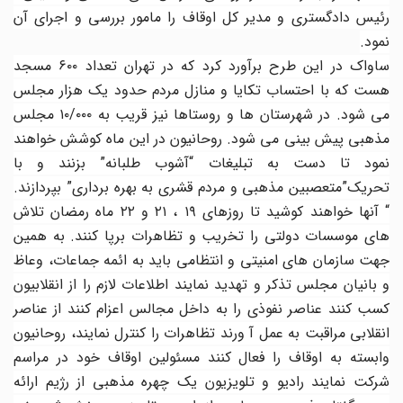
رئیس دادگستری و مدیر کل اوقاف را مامور بررسی و اجرای آن
نمود.
ساواک در این طرح برآورد کرد که در تهران تعداد ۶۰۰ مسجد
هست که با احتساب تکایا و منازل مردم حدود یک هزار مجلس
می شود. در شهرستان ها و روستاها نیز قریب به ۱۰/۰۰۰ مجلس
مذهبی پیش بینی می شود. روحانیون در این ماه کوشش خواهند
نمود تا دست به تبلیغات “آشوب طلبانه” بزنند و با
تحریک”متعصبین مذهبی و مردم قشری به بهره برداری” بپردازند.
“ آنها خواهند کوشید تا روزهای ۱۹ ، ۲۱ و ۲۲ ماه رمضان تلاش
های موسسات دولتی را تخریب و تظاهرات برپا کنند. به همین
جهت سازمان های امنیتی و انتظامی باید به ائمه جماعات، وعاظ
و بانیان مجلس تذکر و تهدید نمایند اطلاعات لازم را از انقلابیون
کسب کنند عناصر نفوذی را به داخل مجالس اعزام کنند از عناصر
انقلابی مراقبت به عمل آ ورند تظاهرات را کنترل نمایند، روحانیون
وابسته به اوقاف را فعال کنند مسئولین اوقاف خود در مراسم
شرکت نمایند رادیو و تلویزیون یک چهره مذهبی از رژیم ارائه