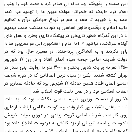
این سمت را پذیرفته بود بیانه ای صادر کرد و قصد خود را چنین
اعلام کرد: «اینک که خطراتی مهلک میهن ما را تهدید می کند،
همه به پا خیزید تا همه با هم در فروغ جهانگیر قرآن و تعالیم
عالیه اسلام و درقلمرو قانون اساسی به نجات مملکت همت ببندیم
تا در این گذرگاه خطیر تاریخی در پیشگاه تاریخ وطن و نسل های
آینده سرافکنده نباشیم.». اما امام و انقلابیون این عوامفریبی ها را
باور نکردند و به افشاگری پرداختند. در همین حال بود که در
دولت شریف امامی جمعه سیاه اتفاق افتاد و در روز 17 شهریور
2450 نفر به روایت شاپور بختیار و 3000 نفر به روایت بنی صدر در
تهران کشته شدند. یکی از سیاه ترین اتفاقاتی که در دوره شریف
امامی اتفاق افتاد همین حادثه 17 شهریور بود که حادثه غمباری در
انقلاب اسلامی بود و در عمل باعث قوت انقلاب شد.
70 روز از نخست وزیری شریف امامی نگذشته بود که به علت
شدت یافتن انقلاب وی کنار رفت و حکومت نظامی ارتشبد ازهاری
روی کار آمد. شریف امامی ثروت زیادی در دوران حیات خویش
اندوخت و احمد شیبانی از نزدیکانش به فردوست اطلاع داده بود
که هنگام خروج از ایران زمان انقلاب 17 میلیون دلار به حساب