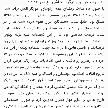
مدعی شد در ایران دیگر اغتشاشی رخ نخواهد داد.
با حلول ماه مبارک رمضان همه آرزوهای آموزگار نقش برآب شد.
پانزدهم مرداد ۱۳۵۷ هجری شمسی مطابق با اول رمضان ۱۳۹۸
هـ.ق بود. طبق سنت مسلمانان ایران عموم مردم شب ها را در
مساجد جمع می شدند تا به سخنان وعاظ گوش فرا دهند. این
سنت فرصت مناسبی بود تا از این تجمعات علیه رژیم پهلوی
استفاده شود. امام خمینی چند روز قبل ازحلول ماه مبارک پیامی را
فرستادند و راهبردهایی را در ۸ بند جهت استفاده بهینه از این ماه
ارائه دادند. امام در این رهنمودها با تاکید بر مبدا نهضت در ۱۵
خرداد ، رهبری روحانیت ، نفی انتخابات رژیم رنگ عوض کردن
بعضی از مهره های رژیم ، رسیدگی به خانواده های شهدا، تدوین
تاریخ انقلاب اسلامی، روشنگری و افشاگری علیه شاه در این ماه را
به عنوان محورهای اصلی مورد اشاره قرار دادند. از طرف دیگر
ساواک نیز با یک بررسی تحلیلی از ماه رمضان و امکاناتی که می
تواند در اختیار انقلابیون قرار گیرد پیش بینی های لازم را نمود و
طرح هایی را برای مهار بحران تدوین کرد و شورای هماهنگی
استانها مرکب از استاندار، رؤسای سازمان های انتظامی و امنیتی ،