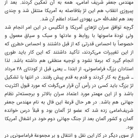
مهندس جعفر شریف امامی، همه به آن تمکین کردند. بعد از
پیروزی انقلاب هم این لژ بلافاصله به آمریکا منتقل شد و چندی
بعد هم لطف‌الله حی یهودی استاد اعظم آن شد.
گرچه توافق سران لژهای آمریکا و انگلیس در این امر انجام شد
ولی تودة ماسونها با روابط و عادتها و سبک و سیاق معمول و
خصوصاً با احساس قدرتی که از قبل داشتند و احساس خطری که
از این تغییرات می‌کردند، تأکید داشتند که این کار باید طوری
انجام گیرد که برملا نشود و توجیه منطقی هم داشته باشد. لذا
استادان بزرگ فراماسونی، از ابتدا ـ یعنی قبل از کودتای 28 مرداد
ـ شروع به کار کردند و قدم به قدم پیش رفتند. در انتها با تشکیل
لژ بزرگ باید کسی در رأس آن قرار می‌گرفت که مورد قبول اکثریت
باشد و از این مهم‎تر مورد اعتماد سران بالاتر و برجسته‌تر نظام
جهانی هم باشد. در هر حال قرعة این فال به نام مهندس جعفر
شریف‌امامی زده شد که عضو لژ آلمان بود و قبلاً درس خوانده
آلمان و کشور آلمان بعد از جنگ جهانی دوم خود در اشغال آمریکا
بود.
از سوی دیگر در کار این نقل و انتقال و بر مجموعة فراماسونری در