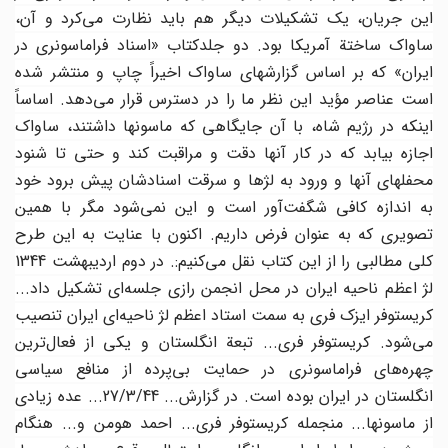
این جریان، یک تشکیلات دیگر هم باید نظارت می‌کرد و آن،
ساواک ساختة آمریکا بود. دو جلدکتاب «اسناد فراماسونری در
ایران» که بر اساس گزارشهای ساواک اخیراً چاپ و منتشر شده
است عناصر مؤید این نظر ما را در دسترس قرار می‌دهد. اساساً
اینکه در رژیم شاه، با آن جایگاهی که ماسونها داشتند، ساواک
اجازه بیابد که در کار آنها دقت و مراقبت کند و حتی تا شنود
محفلهای آنها و ورود به لژها و سرقت اسنادشان پیش برود خود
به اندازه کافی شگفت‌آور است و این نمی‌شود مگر با همین
تصویری که به عنوان فرض داریم. اکنون با عنایت به این طرح
کلی مطالبی را از این کتاب نقل می‌کنیم:. در دوم اردیبهشت 1344
لژ اعظم ناحیه ایران در محل انجمن رازی جلسه‌ای تشکیل داد...
کریستوفر ایزک فری به سمت استاد اعظم لژ ناحیه‌ای ایران تنصیب
می‌شود. کریستوفر فری... تبعة انگلستان و یکی از فعال‌ترین
چهره‌های فراماسونری در حمایت بی‌پرده از منافع سیاسی
انگلستان در ایران بوده است. در گزارش... 27/3/44... عده‌ زیادی
از ماسونها... منجمله کریستوفر فری... احمد هومن و... هنگام