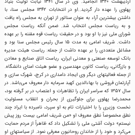
اردیبهشت 1340 انجامید. وی در سال ۱۳۴۱ نیابت تولیت بنیاد
پهلوی را عهده دار گردید..او در انتخابات ۱۳۴۲ مجلس سنا، با
داشتن بیشترین آراء به عنوان سناتور از تهران به مجلس راه یافت
و به ریاست مجلس انتخاب شد. ضمن آنکه ریاست مجلس
شورای ملی نیز با او بود و در حقیقت ریاست قوه مقننه را بر عهده
داشت. شریف امامی به مدت ۱۵ سال رئیس مجلس سنا بود و
مشاغل متعددی را بر عهده داشت از جمله: ریاست هیئت مدیره
بانک توسعه صنعتی و معدنی ایران، ریاست اتاق صنایع و معادن
و بازرگانی، ریاست کانون مهندسین و عضو هیئت امنای دانشگاه.
از جمله فعالیتهای دیگر وی ایجاد دامداری در کرج، شهرک سازی و
آپارتمان فروشی با بهاءالدین کهبد سرمایه دار معروف می‌باشد. در
سال ۱۳۵۷ که سراسر ایران را تظاهرات و اعتصاب در بر گرفته بود،
محمدرضا پهلوی برای جلوگیری از بحران و انقلاب مسئولیت
نخست وزیری را با اختیارات تام به او سپرد، نامبرده با ایراد چند
نطق مخصوصاً نطق معروف او «من شریف امامی بیست روز پیش
نیستم» دولت آشتی ملی را تشکیل داد که ظاهراً از مردم حمایت
می‌کرد و خود را از خاندان روحانیون معرفی نمود. از سیاستهای او