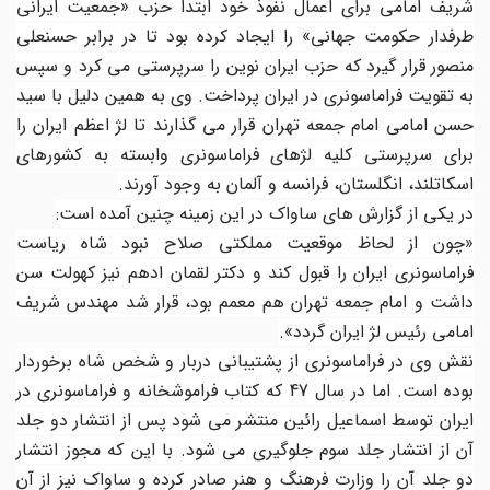
شریف امامی برای اعمال نفوذ خود ابتدا حزب «جمعیت ایرانی
طرفدار حکومت جهانی» را ایجاد کرده بود تا در برابر حسنعلی
منصور قرار گیرد که حزب ایران نوین را سرپرستی می کرد و سپس
به تقویت فراماسونری در ایران پرداخت. وی به همین دلیل با سید
حسن امامی امام جمعه تهران قرار می گذارند تا لژ اعظم ایران را
برای سرپرستی کلیه لژهای فراماسونری وابسته به کشورهای
اسکاتلند، انگلستان، فرانسه و آلمان به وجود آورند.
در یکی از گزارش های ساواک در این زمینه چنین آمده است:
«چون از لحاظ موقعیت مملکتی صلاح نبود شاه ریاست
فراماسونری ایران را قبول کند و دکتر لقمان ادهم نیز کهولت سن
داشت و امام جمعه تهران هم معمم بود، قرار شد مهندس شریف
امامی رئیس لژ ایران گردد».
نقش وی در فراماسونری از پشتیبانی دربار و شخص شاه برخوردار
بوده است. اما در سال 47 که کتاب فراموشخانه و فراماسونری در
ایران توسط اسماعیل رائین منتشر می شود پس از انتشار دو جلد
آن از انتشار جلد سوم جلوگیری می شود. با این که مجوز انتشار
دو جلد آن را وزارت فرهنگ و هنر صادر کرده و ساواک نیز از آن