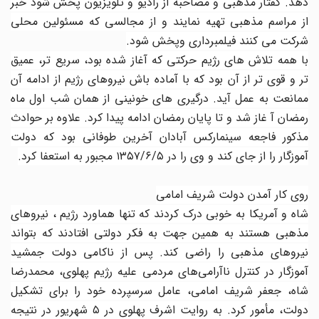
دهد. گفتار مذهبی و مصاحبه از رادیو و تلویزیون پخش شود خبر
از مراسم مذهبی تهیه نمایند و از مجالسی که مسئولین محلی
شرکت می کنند فیلمبرداری وپخش شود.
با همه تلاش های رژیم حرکتی که آغاز شده بود، سریع تر، عمیق
تر و قوی تر از آن بود که با آماده باش نیروهای رژیم از ادامه آن
ممانعت به عمل آید. درگیری های خونینی از همان شب اول ماه
رمضان آ غاز شد و تا پایان رمضان ادامه پیدا کرد. علاوه بر حوادث
مذکور فاجعه سینمارکس آبادان آخرین طوفانی بود که دولت
آموزگار را از جای کند و وی را در ۱۳۵۷/۶/۵ مجبور به استعفا کرد.
روی کار آمدن دولت شریف امامی
شاه و آمریکا به خوبی درک کردند که تنها هماورد رژیم ، نیروهای
مذهبی هستند به همین جهت به فکر دولتی افتادند که بتواند
نیروهای مذهبی را راضی کند. پس از ناکامی دولت جمشید
آموزگار در کنترل ناآرامی‌های مردمی علیه رژیم پهلوی، محمدرضا
شاه، جعفر شریف امامی، عامل سرسپرده خود را برای تشکیل
دولت، مأمور کرد. به روایت اشرف پهلوی در ۵ شهریور در نتیجه