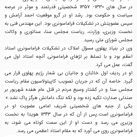
در سال های 1330- 1357 شخصیتی قدرتمند و موثر در عرصه
سیاست و حکومت بود. رشد او در گرو موقعیت احمد آرامش و
سپس عضویتش در تشکیلات فراماسونری بود. این مهندس فنی به
نخست وزیری، وزارت، ریاست مجلس سنا، سناتوری و وکالت
مجلس شورای ملی رسید.
وی در بنیاد پهلوی مسؤل املاک در تشکیلات فراماسونری استاد
اعظم بود و با تسلط بر لژهای فراماسونی آنچه استاد اول می
گفت، عمل می کرد.
او در ردیف اول خائنان و جانیان بی شمار رژیم پهلوی قرار می
گیرد. خاصه آن که در جریان تصویب کاپیتولاسیون مقام ریاست
مجلس سنا و در کشتار وسیع مردم در قتل عام هفده شهریور بر
صندلی صدارت تکیه زده بود و لکه ننگ دامانش هرگز پاک نشد.»
یکی از جنبه های شخصیتی شریف امامی عضویت او در
فراماسونری است.پس از آن که در سال 1343 هویدا به نخست
وزیری می رسد و دست او از این سمت کوتاه می شود، به
فراماسونری روی می آورد که به مقام استاد اعظمی می رسد.