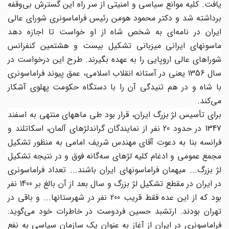
یافت. کلیه موانع سیاسی و امنیتی از سر راه این گسترش بی‌وقفه
برداشته شد و دکتر محمود هومن رئیس فراماسونری شورای عالی
ایران در نامه‌ای به شخص شاه از او خواست تا اجازه دهد
ماسونهای ایرانی میزبانی تشکیل بیست و هشتمین کنفرانس
شوراهای عالی اروپایی را به عهده بگیرند. طرح این درخواست در
سال 1356 یعنی در آستانه انقلاب اسلامی، عمق پیوند فراماسونری
با شاه و در هم تنیدگی آن را با دستگاه حکومت پهلوی آشکار
می‌کند.
برای تأسیس لژ بزرگ ایران، قرار بود طی ماههای منتهی به اسفند
1347 در حدود 20 نفر از نمایندگان گراندلژهای آلمان، اسکاتلند و
فرانسه بنا به دعوت آقای مهندس شریف امامی به منظور تشکیل
مجمع عمومی و ادغام کلیه لژهای سه‌گانه فوق و در نتیجه تشکیل
لژ بزرگ... میهمان فراماسونهای ایران باشند... تعداد فراماسونری
در ایران در مقطع تشکیل لژ بزرگ و سال بعد از آن بالغ بر 1400 نفر
بود که از این عده فقط قریب 200 نفر در شهرستانها... و باقی در
تهران بودند. ارتشبد حسین فردوست در خاطرات خود می‌گوید:
فراماسونری در ایران از آغاز به عنوان یک سازمان سیاسی به نفع