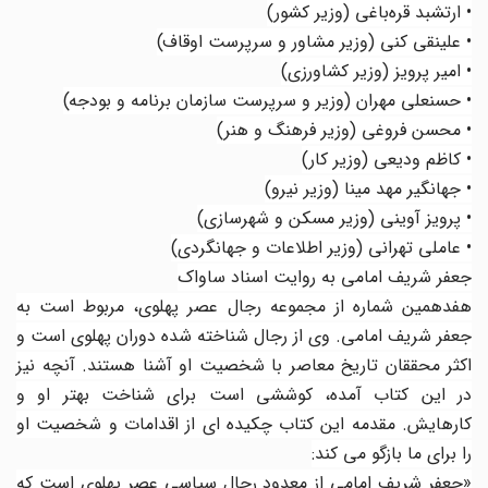
• ارتشبد قره‌باغی (وزیر کشور)
• علینقی کنی (وزیر مشاور و سرپرست اوقاف)
• امیر پرویز (وزیر کشاورزی)
• حسنعلی مهران (وزیر و سرپرست سازمان برنامه و بودجه)
• محسن فروغی (وزیر فرهنگ و هنر)
• کاظم ودیعی (وزیر کار)
• جهانگیر مهد مینا (وزیر نیرو)
• پرویز آوینی (وزیر مسکن و شهرسازی)
• عاملی تهرانی (وزیر اطلاعات و جهانگردی)
جعفر شریف امامی به روایت اسناد ساواک
هفدهمین شماره از مجموعه رجال عصر پهلوی، مربوط است به
جعفر شریف امامی. وی از رجال شناخته شده دوران پهلوی است و
اکثر محققان تاریخ معاصر با شخصیت او آشنا هستند. آنچه نیز
در این کتاب آمده، کوششی است برای شناخت بهتر او و
کارهایش. مقدمه این کتاب چکیده ای از اقدامات و شخصیت او
را برای ما بازگو می کند:
«جعفر شریف امامی از معدود رجال سیاسی عصر پهلوی است که