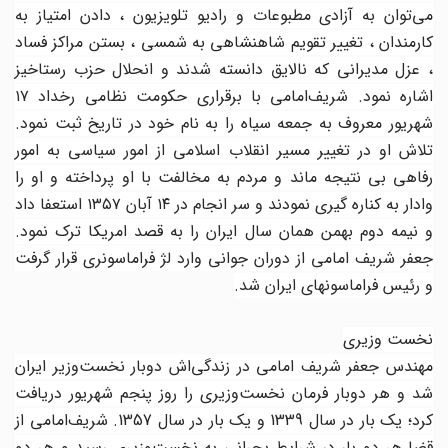
می‌توان به آزادی مطبوعات و رادیو تلویزیون ، دادن امتیاز به
کارمندان ، تغییر تقویم شاهنشاهی به شمسی ، بستن مراکز فساد
، عزل مدیرانی که نالایق دانسته شدند و انحلال حزب رستاخیز
اشاره نمود. شریف‌امامی با برقراری حکومت نظامی رخداد ۱۷
شهریور معروف به جمعه سیاه را به نام خود در تاریخ ثبت نمود.
تلاش او در تغییر مسیر انقلاب اسلامی از امور سیاسی به امور
رفاهی بی نتیجه ماند و مردم به مخالفت با او پرداخته و او را
وادار به کناره گیری نمودند و سر انجام در ۱۴ آبان ۱۳۵۷ استعفا داد
و نیمه دوم بهمن همان سال ایران را به قصد امریکا ترک نمود.
جعفر شریف امامی از دوران جوانی وارد لژ فراماسونری قرار گرفت
و رئیس فراماسونهای ایران شد.
نخست وزیری
مهندس جعفر شریف امامی در زندگی‌اش دوبار نخست‌وزیر ایران
شد و هر دوبار فرمان نخست‌وزیری را روز پنجم شهریور دریافت
کرد؛ یک بار در سال 1339 و یک بار در سال 1357. شریف‌امامی از
قضا هر دو بار در شرایط بحرانی به نخست‌وزیری رسید و هر دو