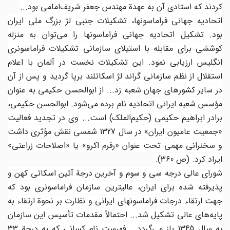
کردند که استادی آن به عهدة مهندس جعفر شریف‌امامی بود...
اتحادیه جهانی فراماسونها، تشکیلات جنبی لژ بزرگ ملی ایران
بود. تشکیل اتحادیه جهانی فراماسونها را می‌توان به منزله
کوششی برای مقابله با استیلای سازمانی تشکیلات فراماسونری
انگلیس ارزیابی نمود. این تشکیلات نخست در آلمان با اعلام
استقلال از نظم سازمانی گراند لژ اسکاتلند برپا گردید و پس از آن
در سایر کشورهای جهان شعبه زد... از ابوالحسن حکیمی به عنوان
مؤسس شعبه ایرانی اتحادیه نام برده می‌شود. ابوالحسن حکیمی،
برادر ابراهیم حکیمی (حکیم‌الملک) است... وی در تجدید فعالیت
«جمعیت عامیون ایران» در سال 1327 شمسی نقش مؤثری داشت
و سخنرانی مهمی تحت عنوان «رفرم اکرو» یا «اصلاحات زراعتی»
ایراد کرد. (ص 360).
شورای عالی درجه سی و سوم و آخرین درجة آئین‌ اسکاتی کهن و
پذیرفته شده برای ایران، عالیترین سازمان فراماسونری بود که
جهت ارتقاء درجات فراماسونهای ایرانی و نظارت بر نحوة ارتقاء به
پایه‌های عالی تشکیل شد... احتمالاً مقدمات تأسیس این سازمان
به سال 1345 باز می‌گردد... فهرست نام کسانی که به درجة 33