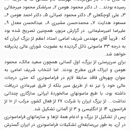
رسیده بودند... 1ـ دکتر محمود هومن 2ـ سرلشکر محمود میرجلالی
3ـ علی کوچکعلی 4ـ دکتر محمود ضیائی 5ـ دکتر احمد هومن 6ـ
مسعود هدایت 7ـ محمدحسن مشیری 8ـ عبدالحسن معدل 9ـ
علیرضا امیرسلیمانی. در گزارش مزبور، همچنین تصریح شده بود
که : قریباً آقای مهندس شریف‌ امامی استاد اعظم لژ بزرگ ایران که
به درجه 33 ماسونی نائل گردیده به عضویت شورای عالی پذیرفته
خواهد شد.
برای سرپرستی لژ بزرگ، اول کسانی همچون سعید مالک، محمود
هومن و ایزاک فری مطرح بودند. اما انتخاب شریف امامی به
عنوان چهره‌ای فاقد سابقة لازم در فراماسونری که حتی درجات
عالی خود را نیز نه از طریق سیر بلکه از طرق غیرعادی دریافت
داشته بود، با طبع ماسونهای سالخوردة ایرانی سازگاری چندانی
نداشت... لژ بزرگ ایران با شرکت 27 لژ فعال کشور، مرکب از 10 لژ
فرانسوی، 14 لژ انگلیسی و 3 لژ آلمانی تشکیل شد.
پس از تشکیل لژ بزرگ و ادغام همة لژها و سازمانهای فراماسونری
در آن، به طور بی‌سابقه‌ای تشکیلات فراماسونری در ایران گسترش