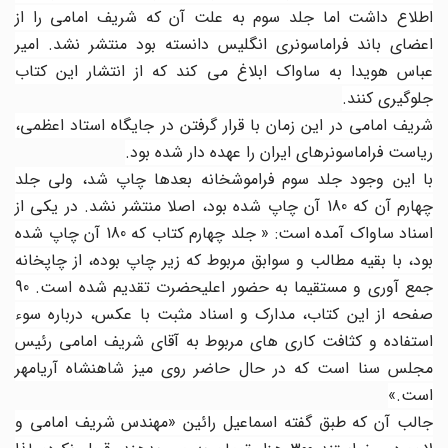
اطلاع داشت اما جلد سوم به علت آن که شریف امامی را از
اعضای باند فراماسونری انگلیس دانسته بود منتشر نشد. امیر
عباس هویدا به ساواک ابلاغ می کند که از انتشار این کتاب
جلوگیری کنند.
شریف امامی در این زمان با قرار گرفتن در جایگاه استاد اعظمی،
ریاست فراماسونرهای ایران را عهده دار شده بود.
با این وجود جلد سوم فراموشخانه بعدها چاپ شد، ولی جلد
چهارم آن که 180 آن چاپ شده بود، اصلا منتشر نشد. در یکی از
اسناد ساواک آمده است: « جلد چهارم کتاب که 180 آن چاپ شده
بود، با بقیه مطالب و سوابق مربوط که زیر چاپ بوده، از چاپخانه
جمع آوری و مستقیما به حضور اعلیحضرت تقدیم شده است. 90
صفحه از این کتاب، مدارک و اسناد مثبت با عکس، درباره سوء
استفاده و کثافت کاری های مربوط به آقای شریف امامی رئیس
مجلس سنا است که در حال حاضر روی میز شاهنشاه آریامهر
است.»
جالب آن که طبق گفته اسماعیل رائین «مهندس شریف امامی و