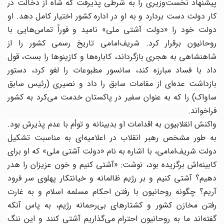
پیشنهاد نخست‌وزیری را به شرطی پذیرفت که شاه از دخالت در
کار دولت دست بردارد و به او در اداره کشور اختیار کامل دهد. او
دولت خود را «دولت آشتی ملی» نامید و فوراً تماس‌هایی با
روحانیون برقرار کرد. شریف‌امامی تاریخ رسمی کشور را از
شاهنشاهی به هجری بازگرداند، کاباره‌ها و کازینوها را بست، قول
داد با فساد مبارزه کند، سانسور مطبوعات را لغو کرد، دستور
بازداشت عده‌ای از مقامات سابق را داد و نصیری (رئیس سابق
ساواک) را که به عنوان سفیر در پاکستان خدمت می‌کرد به کشور
فراخواند.
واکنش انقلابیون به اقدامات او بدبینانه و توأم با عدم پذیرش بود.
به طور مشخص رهبر انقلاب در اعلامیه‌ای به مناسبت تشکیل
دولت شریف‌امامی، با اشاره به نام «دولت آشتی ملی» که او برای
کابینه‌اش برگزیده بود، نوشت: «آشتی کنیم و خون عزیزان را هدر
دهیم؟ آشتی کنیم و بر رژیم ظالمانه و خیانتکار پهلوی سر فرود
آریم؟ چگونه روحانیون با رفتن احکام مسلمه اسلام و به غارت
رفتن مخازن کشور و کشتارهای بی‌رحمانه رژیم، به پاس آنکه
گفته‌اند ما به روحانیون احترام می‌گذاریم آشتی کنند و این ننگ