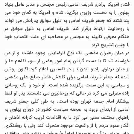
فشار آمریکا برادرم شریف امامی رئیس مجلس و مدیر عامل بنیاد
پهلوی را به نخست وزیری برگزید. شاه و آمریکا به گمان خود می
پنداشتند که جعفر شریف امامی به دلیل سوابق پدرانش می تواند
با روحانیت ارتباط برقرار کند. شریف امامی به دلیل سوابق در
هنگام معرفی کابینه به مجلس در مصاحبه ای علت انتصاب خود
را چنین تشریح کرد:
در میان رهبران مذهبی یک نوع نارضایتی وجود داشت و از من
خواسته شد تا با دست گرفتن زمام امور بعضی از سوء تفاهم ها را
از میان بردارم. رادیو لندن نیز در تفسیری اعلام کرد: اکنون روشن
شده که جعفر شریف امامی برای کاهش فشار جناح های مذهبی
و سیاسی به این سمت برگزیده شده است. او خود را یک روحانی
زاده معرفی می کرد در حالی که روحانیون می دانستند پدر او فقط
پیشکار امام جمعه تهران بوده است. به طور کلی جعفر شریف
امامی از ابتدای ورود به صحنه سیاست کشور در دوران پهلوی به
راههای مختلف سعی می کرد تا به اقدامات فریب کارانه اذهان و
افکار عموم مردم را از واقعیت موجود منحرف کند ولی با روشنگری
های علمای بزرگ و خصوصا امام(ره) حرفها و نقشه های منافقانه