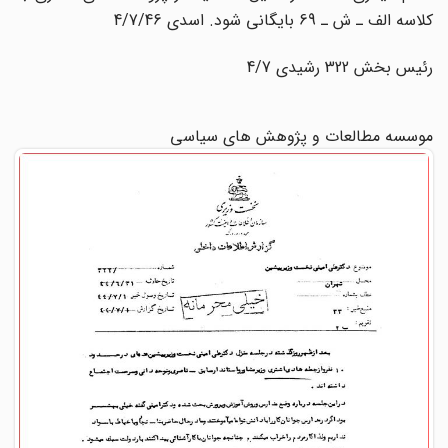
کلاسه الف ـ ش ـ 69 بایگانی شود. اسدی 4/7/46
رئیس بخش 322 رشیدی 4/7
موسسه مطالعات و پژوهش های سیاسی