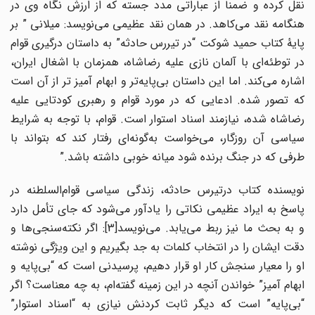
نقل کرده و ضمناً از عباراتی مدد جسته که از ارزش نگاه وی در
هنگامه نقد می‌کاهد. در همان نقد عظیمی می‌نویسد: میلانی ” بر
پایهٔ کتاب حمید شوکت “در تیررس حادثه” به داستان درگیری قوام
در توطئه‌ای با آلمان نازی علیه رضاشاه، همزمان با اشغال ایران،
اشاره می‌کند. اما این داستان بی‌پایه‌تر و ابهام آمیز تر از آن است
که تصور شده. ادعایی که در مورد قوام و رهبری کودتایی علیه
رضاشاه شده، نیازمند اسناد استوار است. قوام، با توجه به شرایط
سیاسی آن روزگار، می‌خواست به‌گونه‌ای رفتار کند که بتواند با
طرفی که در جنگ برنده شود میانه خوبی داشته باشد.”
نویسنده کتاب درتیرس حادثه، زندگی سیاسی قوام‌السلطنه در
پاسخ به ایراد عظیمی نکاتی را یادآور می‌شود که جای تأمل دارد
و به بحث ما نیز ربط می‌یابد. می‌نویسد[3]: اگر نکته‌سنجی‌ها و
دقت ایشان را در انتخاب کلمات به جد بگیریم و این ویژگی نوشته
او را معیار سنجش کار او قرار دهیم، پرسیدنی است که “بی‌پایه و
ابهام آمیز” خواندن آنچه در این زمینه گفته‌ام، به چه معناست؟ اگر
“بی‌پایه” است که دیگر ثابت کردنش نیازی به “اسناد استوار”